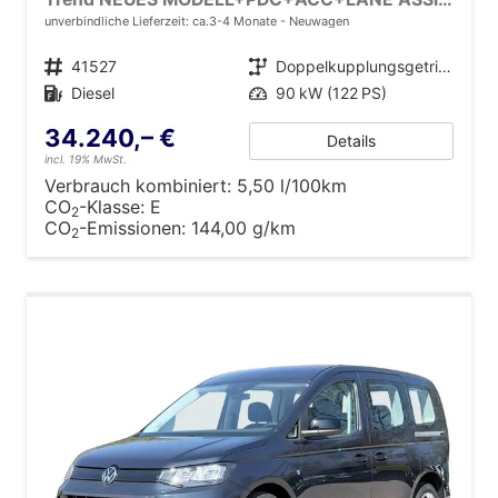
unverbindliche Lieferzeit: ca.3-4 Monate
Neuwagen
Fahrzeugnr.
41527
Getriebe
Doppelkupplungsgetriebe (DSG)
Kraftstoff
Diesel
Leistung
90 kW (122 PS)
34.240,– €
Details
incl. 19% MwSt.
Verbrauch kombiniert:
5,50 l/100km
CO
-Klasse:
E
2
CO
-Emissionen:
144,00 g/km
2