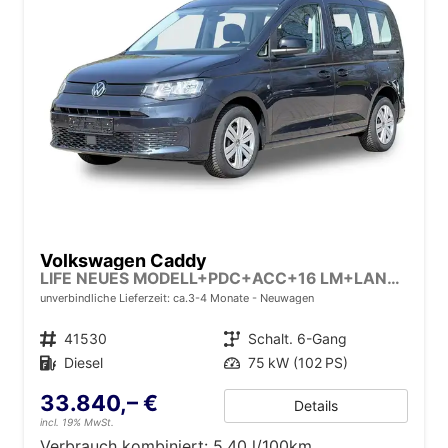
Volkswagen Caddy
LIFE NEUES MODELL+PDC+ACC+16 LM+LANE ASSIST
unverbindliche Lieferzeit: ca.3-4 Monate
Neuwagen
Fahrzeugnr.
41530
Getriebe
Schalt. 6-Gang
Kraftstoff
Diesel
Leistung
75 kW (102 PS)
33.840,– €
Details
incl. 19% MwSt.
Verbrauch kombiniert:
5,40 l/100km