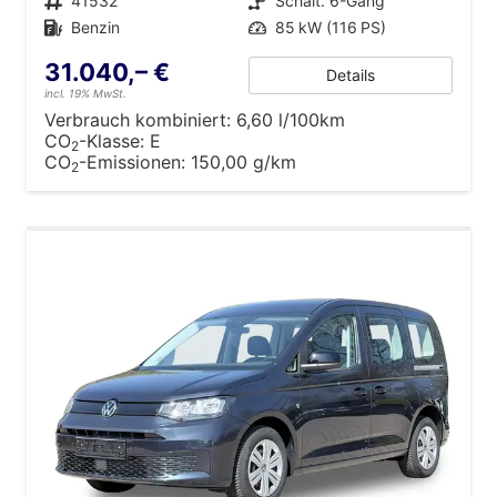
Fahrzeugnr.
41532
Getriebe
Schalt. 6-Gang
Kraftstoff
Benzin
Leistung
85 kW (116 PS)
31.040,– €
Details
incl. 19% MwSt.
Verbrauch kombiniert:
6,60 l/100km
CO
-Klasse:
E
2
CO
-Emissionen:
150,00 g/km
2