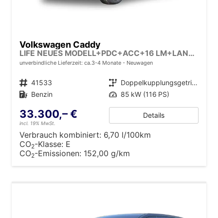
Volkswagen Caddy
LIFE NEUES MODELL+PDC+ACC+16 LM+LANE ASSIST
unverbindliche Lieferzeit: ca.3-4 Monate
Neuwagen
Fahrzeugnr.
41533
Getriebe
Doppelkupplungsgetriebe (DSG)
Kraftstoff
Benzin
Leistung
85 kW (116 PS)
33.300,– €
Details
incl. 19% MwSt.
Verbrauch kombiniert:
6,70 l/100km
CO
-Klasse:
E
2
CO
-Emissionen:
152,00 g/km
2