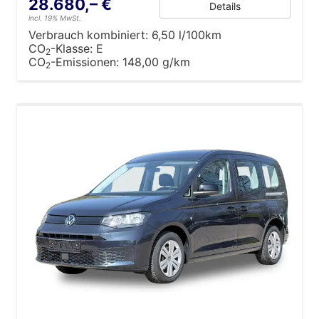
28.680,– €
Details
incl. 19% MwSt.
Verbrauch kombiniert:
6,50 l/100km
CO
-Klasse:
E
2
CO
-Emissionen:
148,00 g/km
2