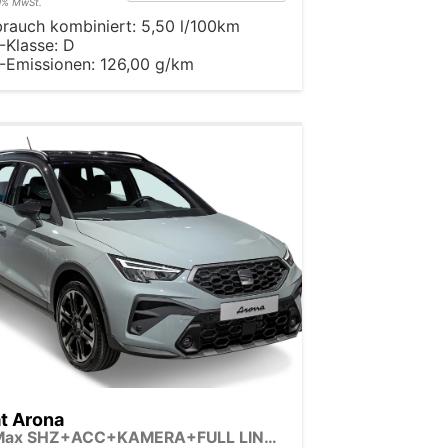
19% MwSt.
brauch kombiniert:
5,50 l/100km
-Klasse:
D
-Emissionen:
126,00 g/km
t Arona
FR Max SHZ+ACC+KAMERA+FULL LINK+KLIMA+KESSY+LED+16" ALU