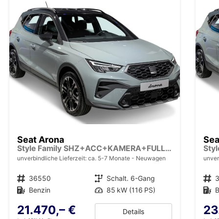
Seat Arona
Sea
Style Family SHZ+ACC+KAMERA+FULL LINK+KLIMA+LED+16" ALU
unverbindliche Lieferzeit: ca. 5-7 Monate
Neuwagen
unver
Fahrzeugnr.
36550
Getriebe
Schalt. 6-Gang
Fahrzeugnr.
Kraftstoff
Benzin
Leistung
85 kW (116 PS)
Kraftstoff
B
21.470,– €
23
Details