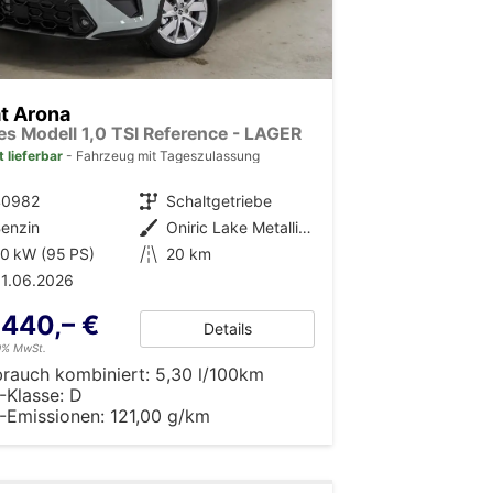
t Arona
es Modell 1,0 TSI Reference - LAGER
t lieferbar
Fahrzeug mit Tageszulassung
40982
Getriebe
Schaltgetriebe
enzin
Außenfarbe
Oniric Lake Metallic (M6)
0 kW (95 PS)
Kilometerstand
20 km
1.06.2026
.440,– €
Details
19% MwSt.
brauch kombiniert:
5,30 l/100km
-Klasse:
D
-Emissionen:
121,00 g/km