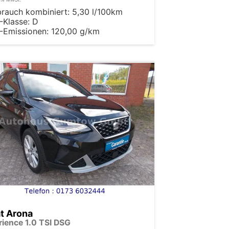
brauch kombiniert:
5,30 l/100km
-Klasse:
D
-Emissionen:
120,00 g/km
t Arona
rience 1.0 TSI DSG