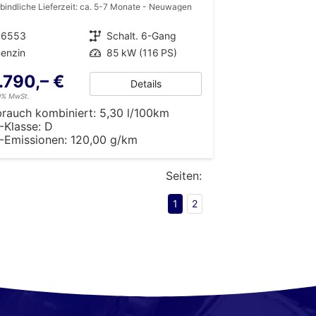
bindliche Lieferzeit: ca. 5-7 Monate
Neuwagen
36553
Getriebe
Schalt. 6-Gang
enzin
Leistung
85 kW (116 PS)
.790,– €
Details
19% MwSt.
brauch kombiniert:
5,30 l/100km
-Klasse:
D
-Emissionen:
120,00 g/km
Seiten:
1
2