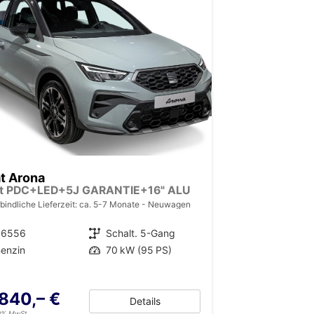
t Arona
rt PDC+LED+5J GARANTIE+16" ALU
bindliche Lieferzeit: ca. 5-7 Monate
Neuwagen
36556
Getriebe
Schalt. 5-Gang
enzin
Leistung
70 kW (95 PS)
.840,– €
Details
19% MwSt.