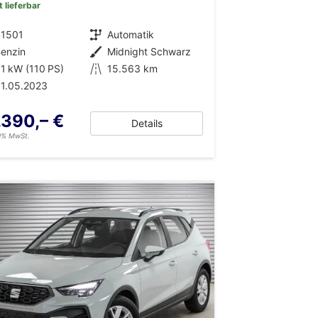
t lieferbar
41501
Getriebe
Automatik
enzin
Außenfarbe
Midnight Schwarz
1 kW (110 PS)
Kilometerstand
15.563 km
1.05.2023
.390,– €
Details
19% MwSt.