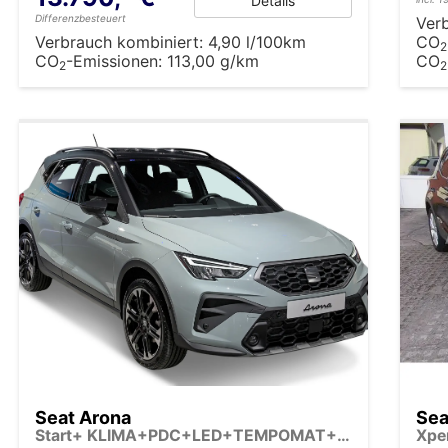
Details
Differenzbesteuert
Ver
Verbrauch kombiniert:
4,90 l/100km
CO
2
CO
-Emissionen:
113,00 g/km
CO
2
2
Seat Arona
Sea
Start+ KLIMA+PDC+LED+TEMPOMAT+5J GARANTIE+16" ALU
Xpe