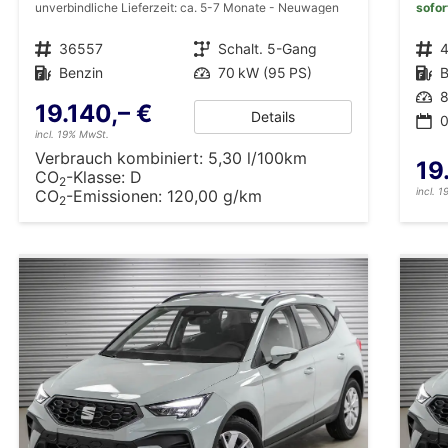
unverbindliche Lieferzeit: ca. 5-7 Monate
Neuwagen
sofor
Fahrzeugnr.
36557
Getriebe
Schalt. 5-Gang
Fahrzeugnr.
Kraftstoff
Benzin
Leistung
70 kW (95 PS)
Kraftstoff
B
Leistung
8
19.140,– €
Details
0
incl. 19% MwSt.
Verbrauch kombiniert:
5,30 l/100km
19
CO
-Klasse:
D
2
incl. 
CO
-Emissionen:
120,00 g/km
2