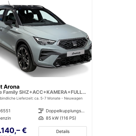
t Arona
Style Family SHZ+ACC+KAMERA+FULL LINK+KLIMA+LED+16" ALU
bindliche Lieferzeit: ca. 5-7 Monate
Neuwagen
36551
Getriebe
Doppelkupplungsgetriebe (DSG)
enzin
Leistung
85 kW (116 PS)
.140,– €
Details