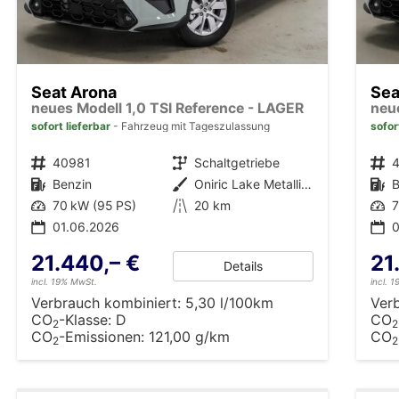
Seat Arona
Sea
neues Modell 1,0 TSI Reference - LAGER
neu
sofort lieferbar
Fahrzeug mit Tageszulassung
sofor
Fahrzeugnr.
40981
Getriebe
Schaltgetriebe
Fahrzeugnr.
Kraftstoff
Benzin
Außenfarbe
Oniric Lake Metallic (M6)
Kraftstoff
B
Leistung
70 kW (95 PS)
Kilometerstand
20 km
Leistung
7
01.06.2026
0
21.440,– €
21
Details
incl. 19% MwSt.
incl. 
Verbrauch kombiniert:
5,30 l/100km
Ver
CO
-Klasse:
D
CO
2
2
CO
-Emissionen:
121,00 g/km
CO
2
2