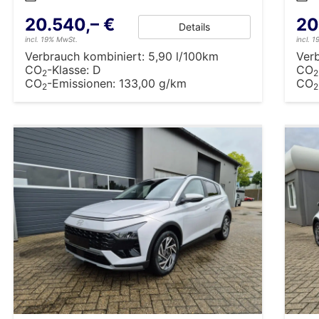
20.540,– €
20
Details
incl. 19% MwSt.
incl. 
Verbrauch kombiniert:
5,90 l/100km
Ver
CO
-Klasse:
D
CO
2
2
CO
-Emissionen:
133,00 g/km
CO
2
2