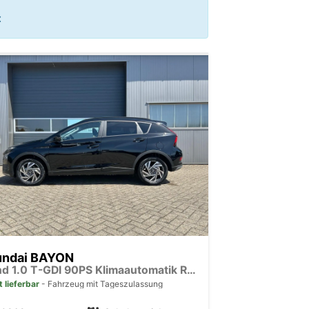
:
undai BAYON
Trend 1.0 T-GDI 90PS Klimaautomatik Rückf.Kamera Parksensoren Sitzheizung Lenkradheizung Bluetooth Touchscreen Tempomat Apple CarPlay + Android Auto 16"LM
t lieferbar
Fahrzeug mit Tageszulassung