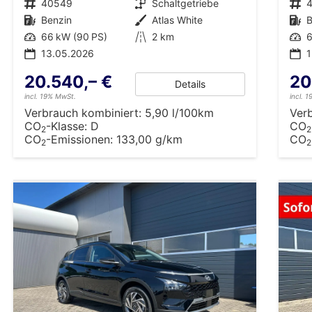
Fahrzeugnr.
40549
Getriebe
Schaltgetriebe
Fahrzeugnr.
Kraftstoff
Benzin
Außenfarbe
Atlas White
Kraftstoff
B
Leistung
66 kW (90 PS)
Kilometerstand
2 km
Leistung
6
13.05.2026
20.540,– €
20
Details
incl. 19% MwSt.
incl. 
Verbrauch kombiniert:
5,90 l/100km
Ver
CO
-Klasse:
D
CO
2
2
CO
-Emissionen:
133,00 g/km
CO
2
2