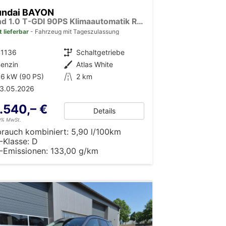
undai BAYON
Trend 1.0 T-GDI 90PS Klimaautomatik Rückf.Kamera Parksensoren Sitzheizung Lenkradheizung Bluetooth Touchscreen Tempomat Apple CarPlay + Android Auto 16"LM
t lieferbar
Fahrzeug mit Tageszulassung
41136
Getriebe
Schaltgetriebe
enzin
Außenfarbe
Atlas White
6 kW (90 PS)
Kilometerstand
2 km
13.05.2026
.540,– €
Details
19% MwSt.
brauch kombiniert:
5,90 l/100km
-Klasse:
D
-Emissionen:
133,00 g/km