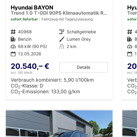
Hyundai BAYON
Hy
Trend 1.0 T-GDI 90PS Klimaautomatik Rückf.Kamera Parksensoren Sitzheizung Lenkradheizung Bluetooth Touchscreen Tempomat Apple CarPlay + Android Auto 16"LM
sofort lieferbar
Fahrzeug mit Tageszulassung
sofor
Fahrzeugnr.
40968
Getriebe
Schaltgetriebe
Fahrzeugnr.
Kraftstoff
Benzin
Außenfarbe
Lumen Grey
Kraftstoff
B
Leistung
66 kW (90 PS)
Kilometerstand
2 km
Leistung
6
13.05.2026
20.540,– €
20
Details
incl. 19% MwSt.
incl. 
Verbrauch kombiniert:
5,90 l/100km
Ver
CO
-Klasse:
D
CO
2
2
CO
-Emissionen:
133,00 g/km
CO
2
2