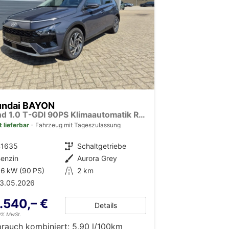
undai BAYON
Trend 1.0 T-GDI 90PS Klimaautomatik Rückf.Kamera Parksensoren Sitzheizung Lenkradheizung Bluetooth Touchscreen Tempomat Apple CarPlay + Android Auto 16"LM
t lieferbar
Fahrzeug mit Tageszulassung
41635
Getriebe
Schaltgetriebe
enzin
Außenfarbe
Aurora Grey
6 kW (90 PS)
Kilometerstand
2 km
13.05.2026
.540,– €
Details
19% MwSt.
brauch kombiniert:
5,90 l/100km