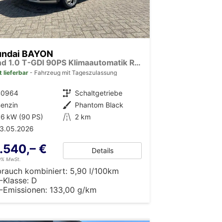
undai BAYON
Trend 1.0 T-GDI 90PS Klimaautomatik Rückf.Kamera Parksensoren Sitzheizung Lenkradheizung Bluetooth Touchscreen Tempomat Apple CarPlay + Android Auto 16"LM
t lieferbar
Fahrzeug mit Tageszulassung
40964
Getriebe
Schaltgetriebe
enzin
Außenfarbe
Phantom Black
6 kW (90 PS)
Kilometerstand
2 km
13.05.2026
.540,– €
Details
19% MwSt.
brauch kombiniert:
5,90 l/100km
-Klasse:
D
-Emissionen:
133,00 g/km