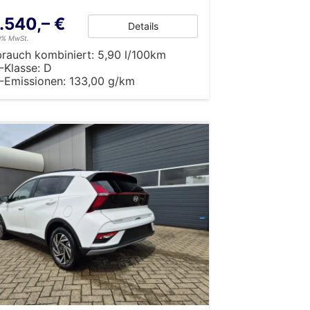
.540,– €
Details
19% MwSt.
brauch kombiniert:
5,90 l/100km
-Klasse:
D
-Emissionen:
133,00 g/km