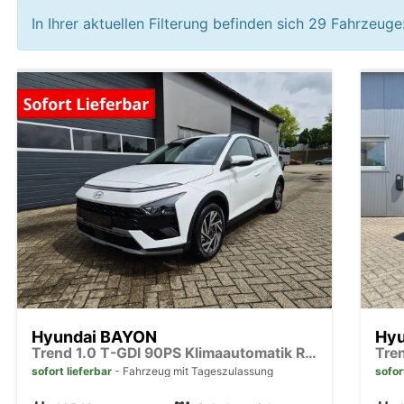
In Ihrer aktuellen Filterung befinden sich
29
Fahrzeuge
Hyundai BAYON
Hy
Trend 1.0 T-GDI 90PS Klimaautomatik Rückf.Kamera Parksensoren Sitzheizung Lenkradheizung Bluetooth Touchscreen Tempomat Apple CarPlay + Android Auto 16"LM
sofort lieferbar
Fahrzeug mit Tageszulassung
sofor