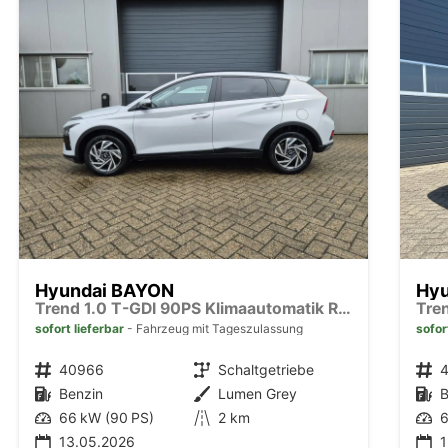
Hyundai BAYON
Hy
Trend 1.0 T-GDI 90PS Klimaautomatik Rückf.Kamera Parksensoren Sitzheizung Lenkradheizung Bluetooth Touchscreen Tempomat Apple CarPlay + Android Auto 16"LM
sofort lieferbar
Fahrzeug mit Tageszulassung
sofor
Fahrzeugnr.
40966
Getriebe
Schaltgetriebe
Fahrzeugnr.
Kraftstoff
Benzin
Außenfarbe
Lumen Grey
Kraftstoff
B
Leistung
66 kW (90 PS)
Kilometerstand
2 km
Leistung
6
13.05.2026