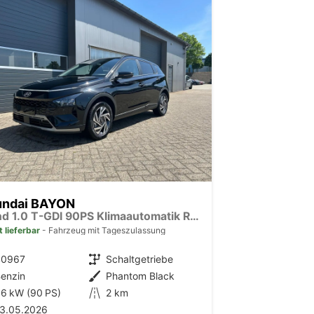
undai BAYON
Trend 1.0 T-GDI 90PS Klimaautomatik Rückf.Kamera Parksensoren Sitzheizung Lenkradheizung Bluetooth Touchscreen Tempomat Apple CarPlay + Android Auto 16"LM
t lieferbar
Fahrzeug mit Tageszulassung
40967
Getriebe
Schaltgetriebe
enzin
Außenfarbe
Phantom Black
6 kW (90 PS)
Kilometerstand
2 km
13.05.2026