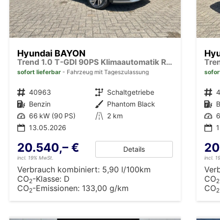
Hyundai BAYON
Hy
Trend 1.0 T-GDI 90PS Klimaautomatik Rückf.Kamera Parksensoren Sitzheizung Lenkradheizung Bluetooth Touchscreen Tempomat Apple CarPlay + Android Auto 16"LM
sofort lieferbar
Fahrzeug mit Tageszulassung
sofor
Fahrzeugnr.
40963
Getriebe
Schaltgetriebe
Fahrzeugnr.
Kraftstoff
Benzin
Außenfarbe
Phantom Black
Kraftstoff
B
Leistung
66 kW (90 PS)
Kilometerstand
2 km
Leistung
6
13.05.2026
20.540,– €
20
Details
incl. 19% MwSt.
incl. 
Verbrauch kombiniert:
5,90 l/100km
Ver
CO
-Klasse:
D
CO
2
2
CO
-Emissionen:
133,00 g/km
CO
2
2