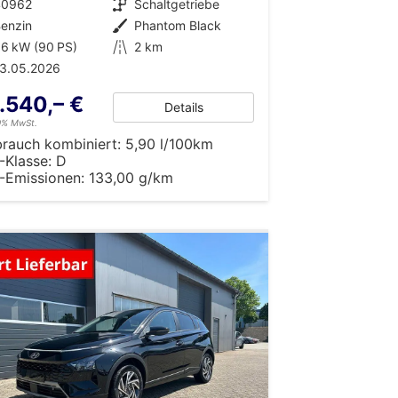
40962
Getriebe
Schaltgetriebe
enzin
Außenfarbe
Phantom Black
6 kW (90 PS)
Kilometerstand
2 km
13.05.2026
.540,– €
Details
19% MwSt.
brauch kombiniert:
5,90 l/100km
-Klasse:
D
-Emissionen:
133,00 g/km