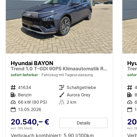
Hyundai BAYON
Hy
Trend 1.0 T-GDI 90PS Klimaautomatik Rückf.Kamera Parksensoren Sitzheizung Lenkradheizung Bluetooth Touchscreen Tempomat Apple CarPlay + Android Auto 16"LM
sofort lieferbar
Fahrzeug mit Tageszulassung
sofor
Fahrzeugnr.
41634
Getriebe
Schaltgetriebe
Fahrzeugnr.
Kraftstoff
Benzin
Außenfarbe
Aurora Grey
Kraftstoff
B
Leistung
66 kW (90 PS)
Kilometerstand
2 km
Leistung
6
13.05.2026
20.540,– €
20
Details
incl. 19% MwSt.
incl. 
Verbrauch kombiniert:
5,90 l/100km
Ver