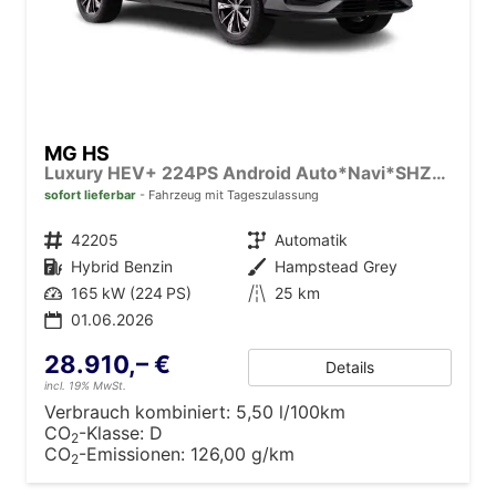
MG HS
Luxury HEV+ 224PS Android Auto*Navi*SHZ*360° Kamera*Keyless*Leder*E-Heck/PDC v/h*
sofort lieferbar
Fahrzeug mit Tageszulassung
Fahrzeugnr.
42205
Getriebe
Automatik
Kraftstoff
Hybrid Benzin
Außenfarbe
Hampstead Grey
Leistung
165 kW (224 PS)
Kilometerstand
25 km
01.06.2026
28.910,– €
Details
incl. 19% MwSt.
Verbrauch kombiniert:
5,50 l/100km
CO
-Klasse:
D
2
CO
-Emissionen:
126,00 g/km
2