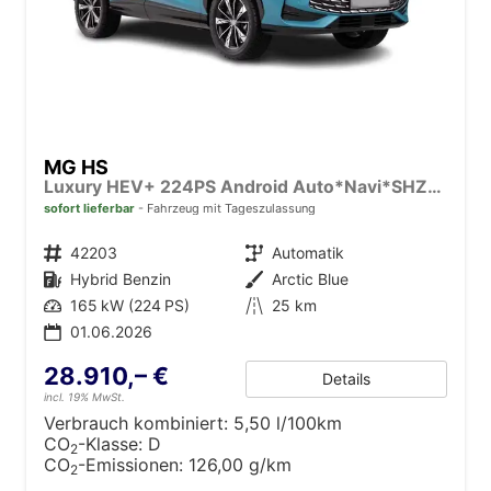
MG HS
Luxury HEV+ 224PS Android Auto*Navi*SHZ*360° Kamera*Keyless*Leder*E-Heck/PDC v/h*
sofort lieferbar
Fahrzeug mit Tageszulassung
Fahrzeugnr.
42203
Getriebe
Automatik
Kraftstoff
Hybrid Benzin
Außenfarbe
Arctic Blue
Leistung
165 kW (224 PS)
Kilometerstand
25 km
01.06.2026
28.910,– €
Details
incl. 19% MwSt.
Verbrauch kombiniert:
5,50 l/100km
CO
-Klasse:
D
2
CO
-Emissionen:
126,00 g/km
2