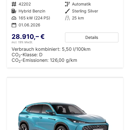
Fahrzeugnr.
42202
Getriebe
Automatik
Kraftstoff
Hybrid Benzin
Außenfarbe
Sterling Silver
Leistung
165 kW (224 PS)
Kilometerstand
25 km
01.06.2026
28.910,– €
Details
incl. 19% MwSt.
Verbrauch kombiniert:
5,50 l/100km
CO
-Klasse:
D
2
CO
-Emissionen:
126,00 g/km
2