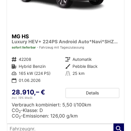
MG HS
Luxury HEV+ 224PS Android Auto*Navi*SHZ*360° Kamera*Keyless*Leder*E-Heck/PDC v/h*
sofort lieferbar
Fahrzeug mit Tageszulassung
Fahrzeugnr.
42208
Getriebe
Automatik
Kraftstoff
Hybrid Benzin
Außenfarbe
Pebble Black
Leistung
165 kW (224 PS)
Kilometerstand
25 km
01.06.2026
28.910,– €
Details
incl. 19% MwSt.
Verbrauch kombiniert:
5,50 l/100km
CO
-Klasse:
D
2
CO
-Emissionen:
126,00 g/km
2
Fahrzeugnr.