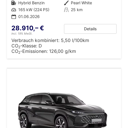
Kraftstoff
Hybrid Benzin
Außenfarbe
Pearl White
Leistung
165 kW (224 PS)
Kilometerstand
25 km
01.06.2026
28.910,– €
Details
incl. 19% MwSt.
Verbrauch kombiniert:
5,50 l/100km
CO
-Klasse:
D
2
CO
-Emissionen:
126,00 g/km
2