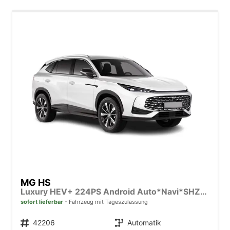
MG HS
Luxury HEV+ 224PS Android Auto*Navi*SHZ*360° Kamera*Keyless*Leder*E-Heck/PDC v/h*
sofort lieferbar
Fahrzeug mit Tageszulassung
Fahrzeugnr.
42206
Getriebe
Automatik