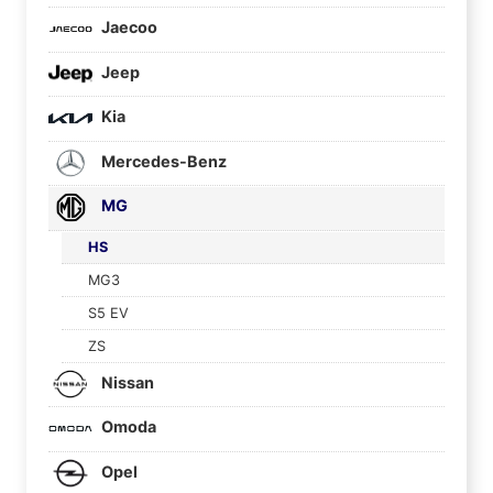
Jaecoo
Jeep
Kia
Mercedes-Benz
MG
HS
MG3
S5 EV
ZS
Nissan
Omoda
Opel