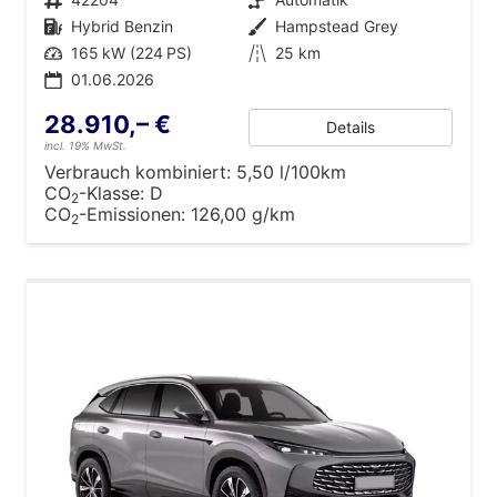
Kraftstoff
Hybrid Benzin
Außenfarbe
Hampstead Grey
Leistung
165 kW (224 PS)
Kilometerstand
25 km
01.06.2026
28.910,– €
Details
incl. 19% MwSt.
Verbrauch kombiniert:
5,50 l/100km
CO
-Klasse:
D
2
CO
-Emissionen:
126,00 g/km
2