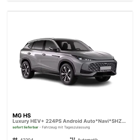
MG HS
Luxury HEV+ 224PS Android Auto*Navi*SHZ*360° Kamera*Keyless*Leder*E-Heck/PDC v/h*
sofort lieferbar
Fahrzeug mit Tageszulassung
Fahrzeugnr.
42204
Getriebe
Automatik