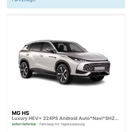
MG HS
Luxury HEV+ 224PS Android Auto*Navi*SHZ*360° Kamera*Keyless*Leder*E-Heck/PDC v/h*
sofort lieferbar
Fahrzeug mit Tageszulassung