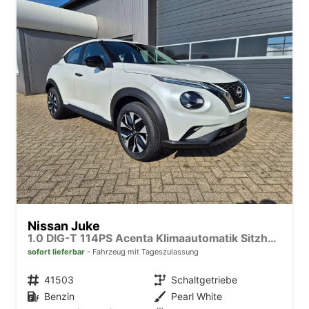
Nissan Juke
1.0 DIG-T 114PS Acenta Klimaautomatik Sitzheizung Rückf.Kamera Bluetooth Touchscreen wireless Apple CarPlay Android Auto
sofort lieferbar
Fahrzeug mit Tageszulassung
Fahrzeugnr.
41503
Getriebe
Schaltgetriebe
Kraftstoff
Benzin
Außenfarbe
Pearl White