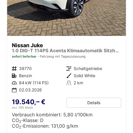
Nissan Juke
1.0 DIG-T 114PS Acenta Klimaautomatik Sitzheizung Rückf.Kamera Bluetooth Touchscreen wireless Apple CarPlay Android Auto
sofort lieferbar
Fahrzeug mit Tageszulassung
Fahrzeugnr.
39770
Getriebe
Schaltgetriebe
Kraftstoff
Benzin
Außenfarbe
Solid White
Leistung
84 kW (114 PS)
Kilometerstand
2 km
02.03.2026
19.540,– €
Details
incl. 19% MwSt.
Verbrauch kombiniert:
5,80 l/100km
CO
-Klasse:
D
2
CO
-Emissionen:
131,00 g/km
2