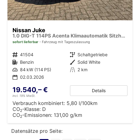
Nissan Juke
1.0 DIG-T 114PS Acenta Klimaautomatik Sitzheizung Rückf.Kamera Bluetooth Touchscreen wireless Apple CarPlay Android Auto
sofort lieferbar
Fahrzeug mit Tageszulassung
Fahrzeugnr.
41504
Getriebe
Schaltgetriebe
Kraftstoff
Benzin
Außenfarbe
Solid White
Leistung
84 kW (114 PS)
Kilometerstand
2 km
02.03.2026
19.540,– €
Details
incl. 19% MwSt.
Verbrauch kombiniert:
5,80 l/100km
CO
-Klasse:
D
2
CO
-Emissionen:
131,00 g/km
2
Datensätze pro Seite: