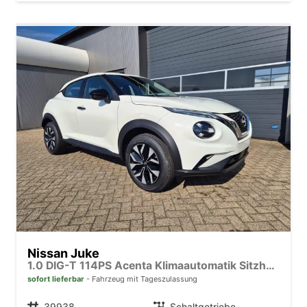
Nissan Juke
1.0 DIG-T 114PS Acenta Klimaautomatik Sitzheizung Rückf.Kamera Bluetooth Touchscreen wireless Apple CarPlay Android Auto
sofort lieferbar
Fahrzeug mit Tageszulassung
Fahrzeugnr.
39938
Getriebe
Schaltgetriebe