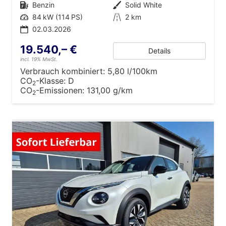
Kraftstoff
Benzin
Außenfarbe
Solid White
Leistung
84 kW (114 PS)
Kilometerstand
2 km
02.03.2026
19.540,– €
Details
incl. 19% MwSt.
Verbrauch kombiniert:
5,80 l/100km
CO
-Klasse:
D
2
CO
-Emissionen:
131,00 g/km
2