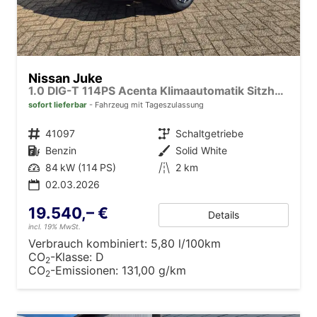
Nissan Juke
1.0 DIG-T 114PS Acenta Klimaautomatik Sitzheizung Rückf.Kamera Bluetooth Touchscreen wireless Apple CarPlay Android Auto
sofort lieferbar
Fahrzeug mit Tageszulassung
Fahrzeugnr.
41097
Getriebe
Schaltgetriebe
Kraftstoff
Benzin
Außenfarbe
Solid White
Leistung
84 kW (114 PS)
Kilometerstand
2 km
02.03.2026
19.540,– €
Details
incl. 19% MwSt.
Verbrauch kombiniert:
5,80 l/100km
CO
-Klasse:
D
2
CO
-Emissionen:
131,00 g/km
2