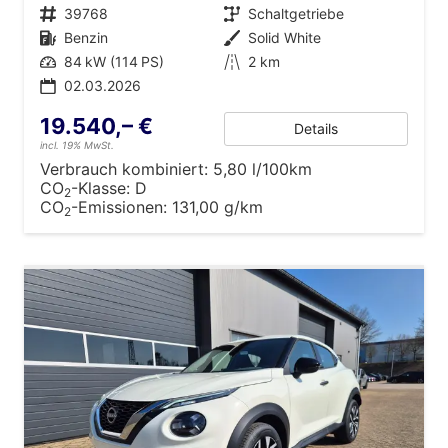
Fahrzeugnr.
39768
Getriebe
Schaltgetriebe
Kraftstoff
Benzin
Außenfarbe
Solid White
Leistung
84 kW (114 PS)
Kilometerstand
2 km
02.03.2026
19.540,– €
Details
incl. 19% MwSt.
Verbrauch kombiniert:
5,80 l/100km
CO
-Klasse:
D
2
CO
-Emissionen:
131,00 g/km
2