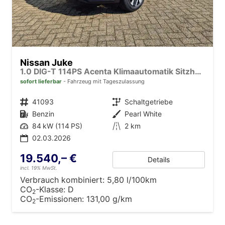
Nissan Juke
1.0 DIG-T 114PS Acenta Klimaautomatik Sitzheizung Rückf.Kamera Bluetooth Touchscreen wireless Apple CarPlay Android Auto
sofort lieferbar
Fahrzeug mit Tageszulassung
Fahrzeugnr.
41093
Getriebe
Schaltgetriebe
Kraftstoff
Benzin
Außenfarbe
Pearl White
Leistung
84 kW (114 PS)
Kilometerstand
2 km
02.03.2026
19.540,– €
Details
incl. 19% MwSt.
Verbrauch kombiniert:
5,80 l/100km
CO
-Klasse:
D
2
CO
-Emissionen:
131,00 g/km
2