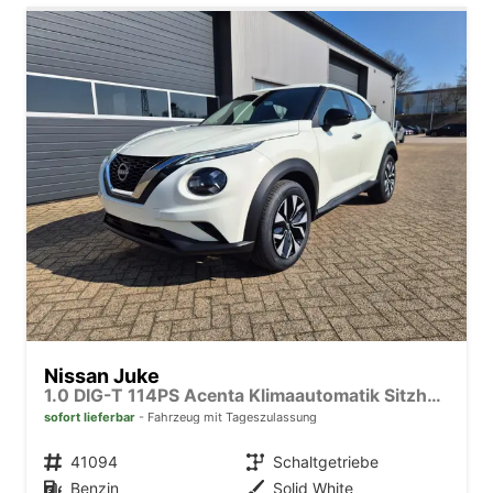
Nissan Juke
1.0 DIG-T 114PS Acenta Klimaautomatik Sitzheizung Rückf.Kamera Bluetooth Touchscreen wireless Apple CarPlay Android Auto
sofort lieferbar
Fahrzeug mit Tageszulassung
Fahrzeugnr.
41094
Getriebe
Schaltgetriebe
Kraftstoff
Benzin
Außenfarbe
Solid White