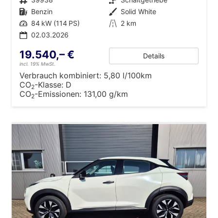
Kraftstoff
Benzin
Außenfarbe
Solid White
Leistung
84 kW (114 PS)
Kilometerstand
2 km
02.03.2026
19.540,– €
Details
incl. 19% MwSt.
Verbrauch kombiniert:
5,80 l/100km
CO
-Klasse:
D
2
CO
-Emissionen:
131,00 g/km
2