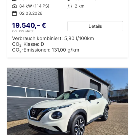
Leistung
84 kW (114 PS)
Kilometerstand
2 km
02.03.2026
19.540,– €
Details
incl. 19% MwSt.
Verbrauch kombiniert:
5,80 l/100km
CO
-Klasse:
D
2
CO
-Emissionen:
131,00 g/km
2