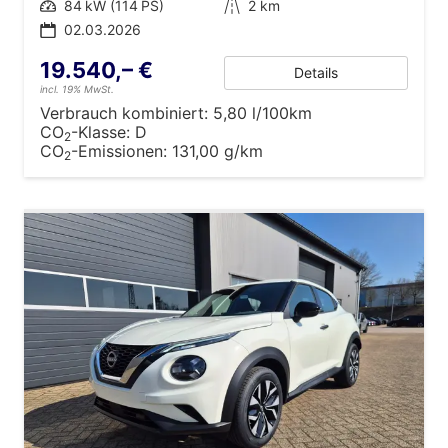
Leistung
84 kW (114 PS)
Kilometerstand
2 km
02.03.2026
19.540,– €
Details
incl. 19% MwSt.
Verbrauch kombiniert:
5,80 l/100km
CO
-Klasse:
D
2
CO
-Emissionen:
131,00 g/km
2