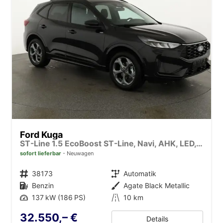
Ford Kuga
ST-Line 1.5 EcoBoost ST-Line, Navi, AHK, LED, Kamera, Winter, FS beheizbar, 5 J.-Garantie
sofort lieferbar
Neuwagen
Fahrzeugnr.
38173
Getriebe
Automatik
Kraftstoff
Benzin
Außenfarbe
Agate Black Metallic
Leistung
137 kW (186 PS)
Kilometerstand
10 km
32.550,– €
Details