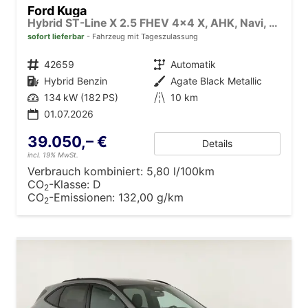
Ford Kuga
Hybrid ST-Line X 2.5 FHEV 4x4 X, AHK, Navi, AreaView, Sound, Side, el. Klappe, Winter, 5 J.-Garantie
sofort lieferbar
Fahrzeug mit Tageszulassung
Fahrzeugnr.
42659
Getriebe
Automatik
Kraftstoff
Hybrid Benzin
Außenfarbe
Agate Black Metallic
Leistung
134 kW (182 PS)
Kilometerstand
10 km
01.07.2026
39.050,– €
Details
incl. 19% MwSt.
Verbrauch kombiniert:
5,80 l/100km
CO
-Klasse:
D
2
CO
-Emissionen:
132,00 g/km
2