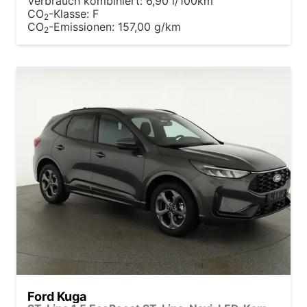
Verbrauch kombiniert:
6,90 l/100km
CO
-Klasse:
F
2
CO
-Emissionen:
157,00 g/km
2
Ford Kuga