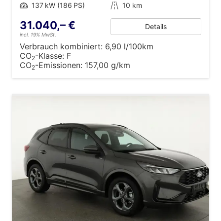
Leistung
137 kW (186 PS)
Kilometerstand
10 km
31.040,– €
Details
incl. 19% MwSt.
Verbrauch kombiniert:
6,90 l/100km
CO
-Klasse:
F
2
CO
-Emissionen:
157,00 g/km
2