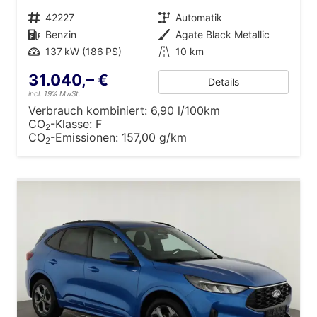
Fahrzeugnr.
42227
Getriebe
Automatik
Kraftstoff
Benzin
Außenfarbe
Agate Black Metallic
Leistung
137 kW (186 PS)
Kilometerstand
10 km
31.040,– €
Details
incl. 19% MwSt.
Verbrauch kombiniert:
6,90 l/100km
CO
-Klasse:
F
2
CO
-Emissionen:
157,00 g/km
2