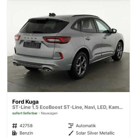
Ford Kuga
ST-Line 1.5 EcoBoost ST-Line, Navi, LED, Kamera, Winter, FS beheizbar, 5 J.-Garantie
sofort lieferbar
Neuwagen
Fahrzeugnr.
42758
Getriebe
Automatik
Kraftstoff
Benzin
Außenfarbe
Solar Silver Metallic