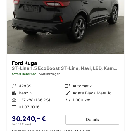
Ford Kuga
ST-Line 1.5 EcoBoost ST-Line, Navi, LED, Kamera, Winter, FS beheizbar
sofort lieferbar
Vorführwagen
Fahrzeugnr.
42839
Getriebe
Automatik
Kraftstoff
Benzin
Außenfarbe
Agate Black Metallic
Leistung
137 kW (186 PS)
Kilometerstand
1.000 km
01.07.2026
30.240,– €
Details
incl. 19% MwSt.