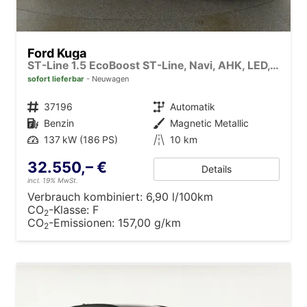
Ford Kuga
ST-Line 1.5 EcoBoost ST-Line, Navi, AHK, LED, Kamera, Winter, FS beheizbar, 5 J.-Garantie
sofort lieferbar
Neuwagen
Fahrzeugnr.
37196
Getriebe
Automatik
Kraftstoff
Benzin
Außenfarbe
Magnetic Metallic
Leistung
137 kW (186 PS)
Kilometerstand
10 km
32.550,– €
Details
incl. 19% MwSt.
Verbrauch kombiniert:
6,90 l/100km
CO
-Klasse:
F
2
CO
-Emissionen:
157,00 g/km
2