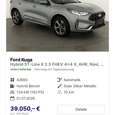
Ford Kuga
Hybrid ST-Line X 2.5 FHEV 4x4 X, AHK, Navi, AreaView, Sound, Side, el. Klappe, Winter, 5 J.-Garantie
sofort lieferbar
Fahrzeug mit Tageszulassung
Fahrzeugnr.
42660
Getriebe
Automatik
Kraftstoff
Hybrid Benzin
Außenfarbe
Solar Silber Metallic
Leistung
134 kW (182 PS)
Kilometerstand
10 km
01.07.2026
39.050,– €
Details
incl. 19% MwSt.