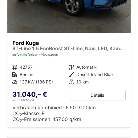
Ford Kuga
ST-Line 1.5 EcoBoost ST-Line, Navi, LED, Kamera, Winter, FS beheizbar
sofort lieferbar
Neuwagen
Fahrzeugnr.
42757
Getriebe
Automatik
Kraftstoff
Benzin
Außenfarbe
Desert Island Blue
Leistung
137 kW (186 PS)
Kilometerstand
10 km
31.040,– €
Details
incl. 19% MwSt.
Verbrauch kombiniert:
6,90 l/100km
CO
-Klasse:
F
2
CO
-Emissionen:
157,00 g/km
2