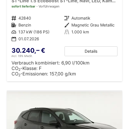
ST-Line 1.5 EcoBoost ST-Line, Navi, LED, Kamera, Winter, FS beheizbar
sofort lieferbar
Vorführwagen
Fahrzeugnr.
42840
Getriebe
Automatik
Kraftstoff
Benzin
Außenfarbe
Magnetic Grau Metallic
Leistung
137 kW (186 PS)
Kilometerstand
1.000 km
01.07.2026
30.240,– €
Details
incl. 19% MwSt.
Verbrauch kombiniert:
6,90 l/100km
CO
-Klasse:
F
2
CO
-Emissionen:
157,00 g/km
2