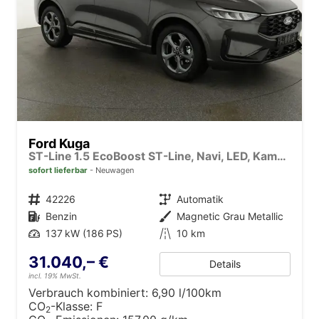
Ford Kuga
ST-Line 1.5 EcoBoost ST-Line, Navi, LED, Kamera, Winter, FS beheizbar
sofort lieferbar
Neuwagen
Fahrzeugnr.
42226
Getriebe
Automatik
Kraftstoff
Benzin
Außenfarbe
Magnetic Grau Metallic
Leistung
137 kW (186 PS)
Kilometerstand
10 km
31.040,– €
Details
incl. 19% MwSt.
Verbrauch kombiniert:
6,90 l/100km
CO
-Klasse:
F
2