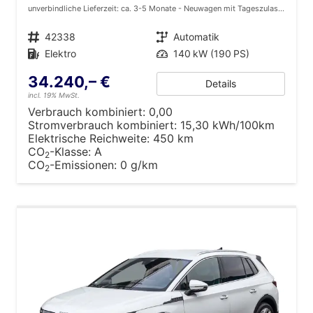
unverbindliche Lieferzeit: ca. 3-5 Monate
Neuwagen mit Tageszulassung
Fahrzeugnr.
42338
Getriebe
Automatik
Kraftstoff
Elektro
Leistung
140 kW (190 PS)
34.240,– €
Details
incl. 19% MwSt.
Verbrauch kombiniert:
0,00
Stromverbrauch kombiniert:
15,30 kWh/100km
Elektrische Reichweite:
450 km
CO
-Klasse:
A
2
CO
-Emissionen:
0 g/km
2