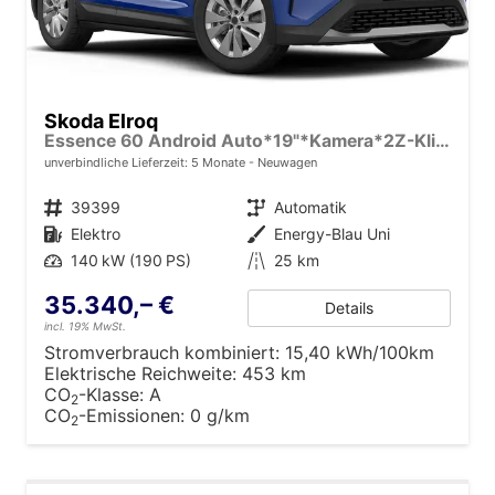
Skoda Elroq
Essence 60 Android Auto*19"*Kamera*2Z-Klimaauto*Totwinkel*LED*Tempomat
unverbindliche Lieferzeit:
5 Monate
Neuwagen
Fahrzeugnr.
39399
Getriebe
Automatik
Kraftstoff
Elektro
Außenfarbe
Energy-Blau Uni
Leistung
140 kW (190 PS)
Kilometerstand
25 km
35.340,– €
Details
incl. 19% MwSt.
Stromverbrauch kombiniert:
15,40 kWh/100km
Elektrische Reichweite:
453 km
CO
-Klasse:
A
2
CO
-Emissionen:
0 g/km
2