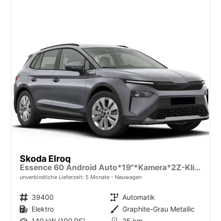
Skoda Elroq
Essence 60 Android Auto*19"*Kamera*2Z-Klimaauto*Totwinkel*LED*Tempomat
unverbindliche Lieferzeit:
5 Monate
Neuwagen
Fahrzeugnr.
39400
Getriebe
Automatik
Kraftstoff
Elektro
Außenfarbe
Graphite-Grau Metallic
Leistung
140 kW (190 PS)
Kilometerstand
25 km