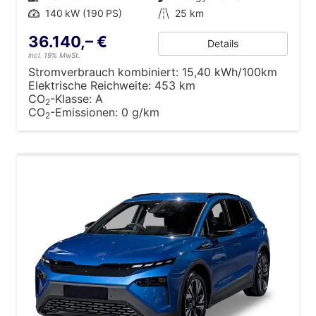
Leistung
140 kW (190 PS)
Kilometerstand
25 km
36.140,– €
Details
incl. 19% MwSt.
Stromverbrauch kombiniert:
15,40 kWh/100km
Elektrische Reichweite:
453 km
CO
-Klasse:
A
2
CO
-Emissionen:
0 g/km
2