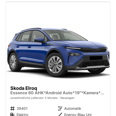
Skoda Elroq
Essence 60 AHK*Android Auto*19"*Kamera*2Z-Klimaauto*Totwinkel*LED*Tempomat
unverbindliche Lieferzeit:
5 Monate
Neuwagen
Fahrzeugnr.
39401
Getriebe
Automatik
Kraftstoff
Elektro
Außenfarbe
Energy-Blau Uni