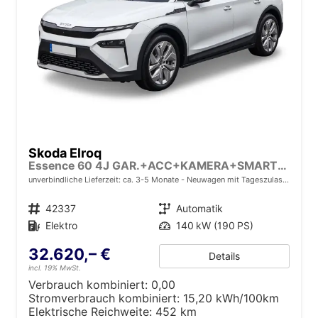
Skoda Elroq
Essence 60 4J GAR.+ACC+KAMERA+SMARTLINK+KLIMA+LED
unverbindliche Lieferzeit: ca. 3-5 Monate
Neuwagen mit Tageszulassung
Fahrzeugnr.
42337
Getriebe
Automatik
Kraftstoff
Elektro
Leistung
140 kW (190 PS)
32.620,– €
Details
incl. 19% MwSt.
Verbrauch kombiniert:
0,00
Stromverbrauch kombiniert:
15,20 kWh/100km
Elektrische Reichweite:
452 km