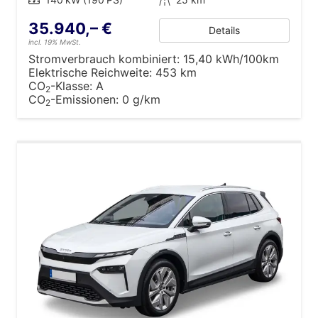
35.940,– €
Details
incl. 19% MwSt.
Stromverbrauch kombiniert:
15,40 kWh/100km
Elektrische Reichweite:
453 km
CO
-Klasse:
A
2
CO
-Emissionen:
0 g/km
2