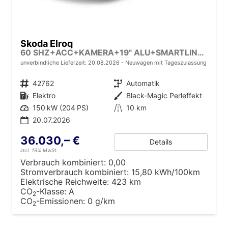
Skoda Elroq
60 SHZ+ACC+KAMERA+19" ALU+SMARTLINK+KLIMA+LED
unverbindliche Lieferzeit:
20.08.2026
Neuwagen mit Tageszulassung
Fahrzeugnr.
42762
Getriebe
Automatik
Kraftstoff
Elektro
Außenfarbe
Black-Magic Perleffekt
Leistung
150 kW (204 PS)
Kilometerstand
10 km
20.07.2026
36.030,– €
Details
incl. 19% MwSt.
Verbrauch kombiniert:
0,00
Stromverbrauch kombiniert:
15,80 kWh/100km
Elektrische Reichweite:
423 km
CO
-Klasse:
A
2
CO
-Emissionen:
0 g/km
2