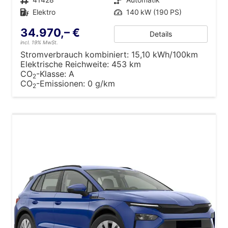
Kraftstoff
Elektro
Leistung
140 kW (190 PS)
34.970,– €
Details
incl. 19% MwSt.
Stromverbrauch kombiniert:
15,10 kWh/100km
Elektrische Reichweite:
453 km
CO
-Klasse:
A
2
CO
-Emissionen:
0 g/km
2