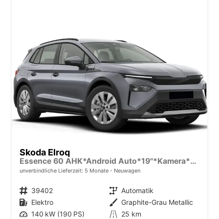
Skoda Elroq
Essence 60 AHK*Android Auto*19"*Kamera*2Z-Klimaauto*Totwinkel*LED*Tempomat
unverbindliche Lieferzeit:
5 Monate
Neuwagen
Fahrzeugnr.
39402
Getriebe
Automatik
Kraftstoff
Elektro
Außenfarbe
Graphite-Grau Metallic
Leistung
140 kW (190 PS)
Kilometerstand
25 km