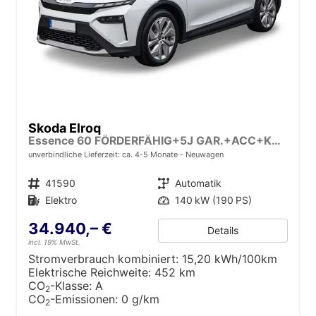
Skoda Elroq
Essence 60 FÖRDERFÄHIG+5J GAR.+ACC+KAMERA+19" ALU+SMARTLINK+KLIMA+LED
unverbindliche Lieferzeit: ca. 4-5 Monate
Neuwagen
Fahrzeugnr.
41590
Getriebe
Automatik
Kraftstoff
Elektro
Leistung
140 kW (190 PS)
34.940,– €
Details
incl. 19% MwSt.
Stromverbrauch kombiniert:
15,20 kWh/100km
Elektrische Reichweite:
452 km
CO
-Klasse:
A
2
CO
-Emissionen:
0 g/km
2