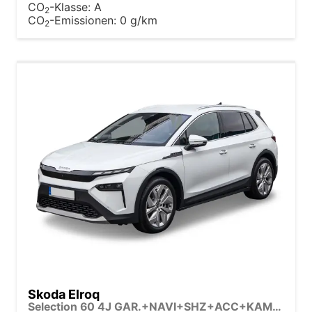
CO
-Klasse:
A
2
CO
-Emissionen:
0 g/km
2
Skoda Elroq
Selection 60 4J GAR.+NAVI+SHZ+ACC+KAMERA+19" ALU+SMARTLINK+KLIMA+LED