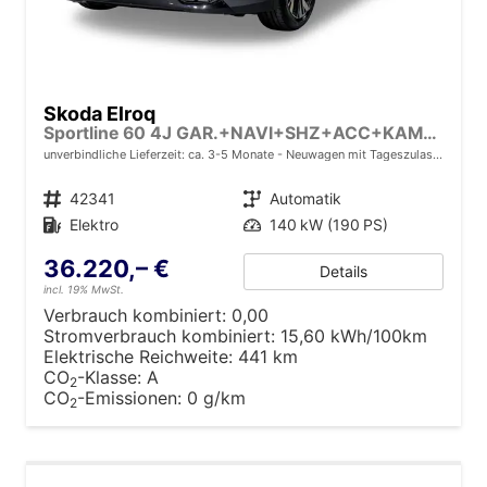
Skoda Elroq
Sportline 60 4J GAR.+NAVI+SHZ+ACC+KAMERA+20" ALU
unverbindliche Lieferzeit: ca. 3-5 Monate
Neuwagen mit Tageszulassung
Fahrzeugnr.
42341
Getriebe
Automatik
Kraftstoff
Elektro
Leistung
140 kW (190 PS)
36.220,– €
Details
incl. 19% MwSt.
Verbrauch kombiniert:
0,00
Stromverbrauch kombiniert:
15,60 kWh/100km
Elektrische Reichweite:
441 km
CO
-Klasse:
A
2
CO
-Emissionen:
0 g/km
2