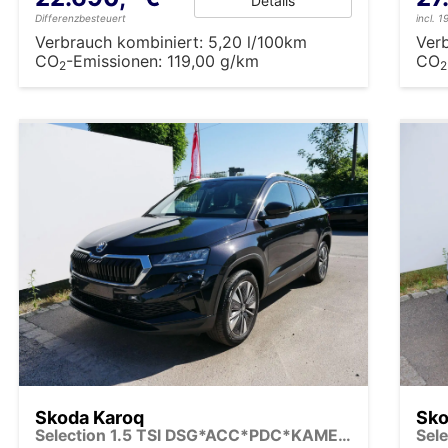
Details
Differenzbesteuert
incl. 
Verbrauch kombiniert:
5,20 l/100km
Ver
CO
-Emissionen:
119,00 g/km
CO
2
2
Skoda Karoq
Sko
Selection 1.5 TSI DSG*ACC*PDC*KAMERA*TEMPOMAT*LED*SMARTLINK*KLIMA*RADIO*17-ZOLL