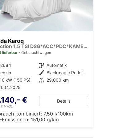
da Karoq
Selection 1.5 TSI DSG*ACC*PDC*KAMERA*TEMPOMAT*LED*SMARTLINK*KLIMA*RADIO*17-ZOLL
t lieferbar
Gebrauchtwagen
42684
Getriebe
Automatik
enzin
Außenfarbe
Blackmagic Perleffekt
10 kW (150 PS)
Kilometerstand
29.000 km
1.04.2025
.140,– €
Details
19% MwSt.
brauch kombiniert:
7,50 l/100km
-Emissionen:
151,00 g/km