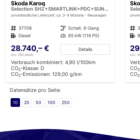
Skoda Karoq
Sko
Selection SHZ+SMARTLINK+PDC+SUNSET+LED
unverbindliche Lieferzeit: ca. 3-4 Monate
Neuwagen
unver
Fahrzeugnr.
37708
Getriebe
Schalt. 6-Gang
Fahrzeugnr.
Kraftstoff
Diesel
Leistung
85 kW (116 PS)
Kraftstoff
B
28.740,– €
29
Details
incl. 19% MwSt.
incl. 
Verbrauch kombiniert:
4,90 l/100km
Ver
CO
-Klasse:
D
CO
2
2
CO
-Emissionen:
129,00 g/km
CO
2
2
Datensätze pro Seite:
10
20
50
100
250