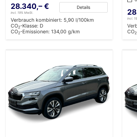
28.340,– €
Details
28
incl. 19% MwSt.
incl. 
Verbrauch kombiniert:
5,90 l/100km
CO
-Klasse:
D
Ver
2
CO
-Emissionen:
134,00 g/km
CO
2
2