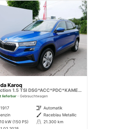
da Karoq
Selection 1.5 TSI DSG*ACC*PDC*KAMERA*TEMPOMAT*LED*SMARTLINK*KLIMA*RADIO*17-ZOLL
t lieferbar
Gebrauchtwagen
41917
Getriebe
Automatik
enzin
Außenfarbe
Raceblau Metallic
10 kW (150 PS)
Kilometerstand
21.300 km
1.02.2025