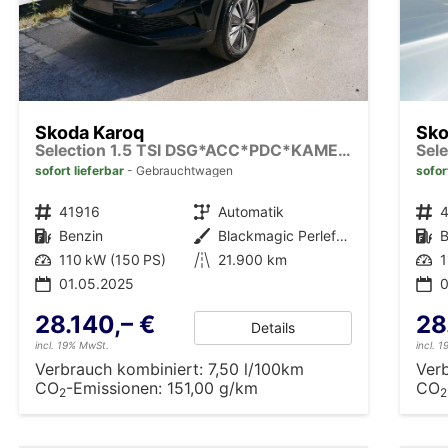
Skoda Karoq
Sko
Selection 1.5 TSI DSG*ACC*PDC*KAMERA*TEMPOMAT*LED*SMARTLINK*KLIMA*RADIO*17-ZOLL
sofort lieferbar
Gebrauchtwagen
sofor
Fahrzeugnr.
41916
Getriebe
Automatik
Fahrzeugnr.
Kraftstoff
Benzin
Außenfarbe
Blackmagic Perleffekt
Kraftstoff
B
Leistung
110 kW (150 PS)
Kilometerstand
21.900 km
Leistung
1
01.05.2025
0
28.140,– €
28
Details
incl. 19% MwSt.
incl. 
Verbrauch kombiniert:
7,50 l/100km
Ver
CO
-Emissionen:
151,00 g/km
CO
2
2