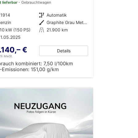
t lieferbar
Gebrauchtwagen
41914
Getriebe
Automatik
enzin
Außenfarbe
Graphite Grau Metallic
10 kW (150 PS)
Kilometerstand
21.900 km
1.05.2025
.140,– €
Details
19% MwSt.
brauch kombiniert:
7,50 l/100km
-Emissionen:
151,00 g/km