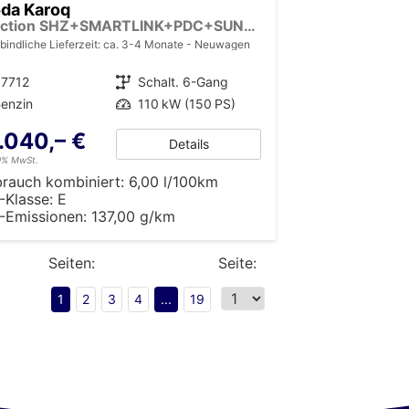
da Karoq
Selection SHZ+SMARTLINK+PDC+SUNSET+LED
bindliche Lieferzeit: ca. 3-4 Monate
Neuwagen
37712
Getriebe
Schalt. 6-Gang
enzin
Leistung
110 kW (150 PS)
.040,– €
Details
19% MwSt.
brauch kombiniert:
6,00 l/100km
-Klasse:
E
-Emissionen:
137,00 g/km
Seiten:
Seite:
1
2
3
4
...
19