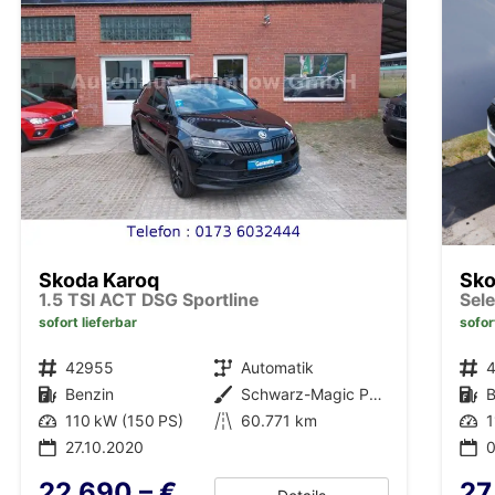
Skoda Karoq
Sko
1.5 TSI ACT DSG Sportline
sofort lieferbar
sofor
Fahrzeugnr.
42955
Getriebe
Automatik
Fahrzeugnr.
Kraftstoff
Benzin
Außenfarbe
Schwarz-Magic Perleffekt
Kraftstoff
B
Leistung
110 kW (150 PS)
Kilometerstand
60.771 km
Leistung
1
27.10.2020
0
22.690,– €
27