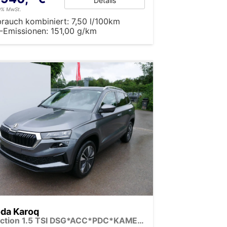
Details
19% MwSt.
brauch kombiniert:
7,50 l/100km
-Emissionen:
151,00 g/km
da Karoq
Selection 1.5 TSI DSG*ACC*PDC*KAMERA*TEMPOMAT*LED*SMARTLINK*KLIMA*RADIO*17-ZOLL