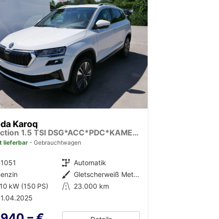
da Karoq
Selection 1.5 TSI DSG*ACC*PDC*KAMERA*TEMPOMAT*LED*SMARTLINK*KLIMA*RADIO*17-ZOLL
t lieferbar
Gebrauchtwagen
41051
Getriebe
Automatik
enzin
Außenfarbe
Gletscherweiß Metallic
10 kW (150 PS)
Kilometerstand
23.000 km
1.04.2025
.940,– €