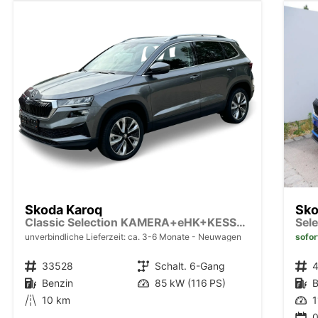
Skoda Karoq
Sko
Classic Selection KAMERA+eHK+KESSY+SHZ+SMARTLINK+LED+16" ALU
unverbindliche Lieferzeit: ca. 3-6 Monate
Neuwagen
sofor
Fahrzeugnr.
33528
Getriebe
Schalt. 6-Gang
Fahrzeugnr.
Kraftstoff
Benzin
Leistung
85 kW (116 PS)
Kraftstoff
B
Kilometerstand
10 km
Leistung
1
0