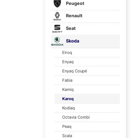
Peugeot
Renault
Seat
Skoda
Elroq
Enyaq
Enyaq Coupé
Fabia
Kamiq
Karoq
Kodiaq
Octavia Combi
Peaq
Scala