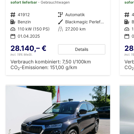
sofort lieferbar
Gebrauchtwagen
sofor
Fahrzeugnr.
41912
Getriebe
Automatik
Fahrzeugnr.
Kraftstoff
Benzin
Außenfarbe
Blackmagic Perleffekt
Kraftstoff
B
Leistung
110 kW (150 PS)
Kilometerstand
27.200 km
Leistung
1
01.04.2025
0
28.140,– €
28
Details
incl. 19% MwSt.
incl. 
Verbrauch kombiniert:
7,50 l/100km
Ver
CO
-Emissionen:
151,00 g/km
CO
2
2