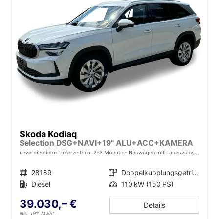
Skoda Kodiaq
Selection DSG+NAVI+19'' ALU+ACC+KAMERA
unverbindliche Lieferzeit: ca. 2-3 Monate
Neuwagen mit Tageszulassung
Fahrzeugnr.
28189
Getriebe
Doppelkupplungsgetriebe (DSG)
Kraftstoff
Diesel
Leistung
110 kW (150 PS)
39.030,– €
Details
incl. 19% MwSt.