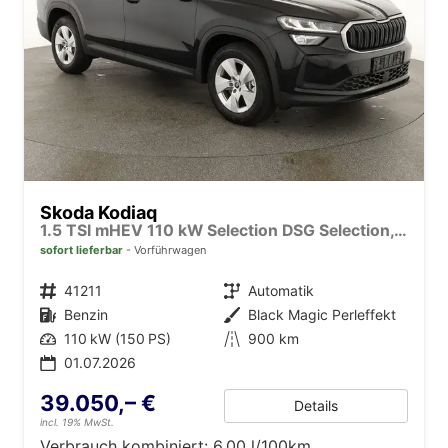
Skoda Kodiaq
1.5 TSI mHEV 110 kW Selection DSG Selection, AHK, Navi, Side, Kamera, Winter, 4 J.- Garantie
sofort lieferbar
Vorführwagen
Fahrzeugnr.
41211
Getriebe
Automatik
Kraftstoff
Benzin
Außenfarbe
Black Magic Perleffekt
Leistung
110 kW (150 PS)
Kilometerstand
900 km
01.07.2026
39.050,– €
Details
incl. 19% MwSt.
Verbrauch kombiniert:
6,00 l/100km