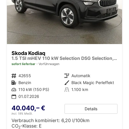
Skoda Kodiaq
1.5 TSI mHEV 110 kW Selection DSG Selection, 7-Sitzer, AHK, Navi, Side, Kamera, Winter, 4 J.- Garantie
sofort lieferbar
Vorführwagen
Fahrzeugnr.
42655
Getriebe
Automatik
Kraftstoff
Benzin
Außenfarbe
Black Magic Perleffekt
Leistung
110 kW (150 PS)
Kilometerstand
1.100 km
01.07.2026
40.040,– €
Details
incl. 19% MwSt.
Verbrauch kombiniert:
6,20 l/100km
CO
-Klasse:
E
2