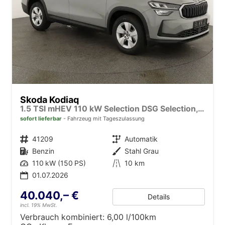
Skoda Kodiaq
1.5 TSI mHEV 110 kW Selection DSG Selection, AHK, Navi, Side, Kamera, Winter, 4 J.- Garantie
sofort lieferbar
Fahrzeug mit Tageszulassung
Fahrzeugnr.
41209
Getriebe
Automatik
Kraftstoff
Benzin
Außenfarbe
Stahl Grau
Leistung
110 kW (150 PS)
Kilometerstand
10 km
01.07.2026
40.040,– €
Details
incl. 19% MwSt.
Verbrauch kombiniert:
6,00 l/100km