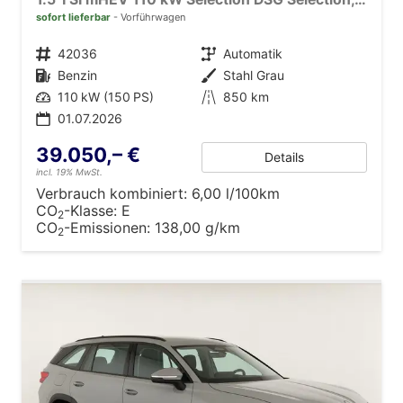
sofort lieferbar
Vorführwagen
Fahrzeugnr.
42036
Getriebe
Automatik
Kraftstoff
Benzin
Außenfarbe
Stahl Grau
Leistung
110 kW (150 PS)
Kilometerstand
850 km
01.07.2026
39.050,– €
Details
incl. 19% MwSt.
Verbrauch kombiniert:
6,00 l/100km
CO
-Klasse:
E
2
CO
-Emissionen:
138,00 g/km
2