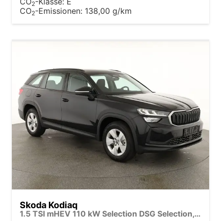
CO
-Klasse:
E
2
CO
-Emissionen:
138,00 g/km
2
Skoda Kodiaq
1.5 TSI mHEV 110 kW Selection DSG Selection, AHK, Navi, Side, Kamera, Winter, 4 J.- Garantie