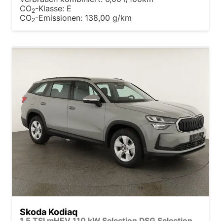
CO
-Klasse:
E
2
CO
-Emissionen:
138,00 g/km
2
Skoda Kodiaq
1.5 TSI mHEV 110 kW Selection DSG Selection, AHK, Navi, Side, Kamera, Winter, 4 J.- Garantie