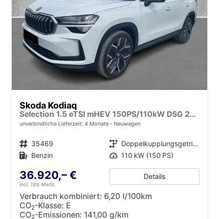
Skoda Kodiaq
Selection 1.5 eTSI mHEV 150PS/110kW DSG 2026
unverbindliche Lieferzeit:
4 Monate
Neuwagen
Fahrzeugnr.
35469
Getriebe
Doppelkupplungsgetriebe (DSG)
Kraftstoff
Benzin
Leistung
110 kW (150 PS)
36.920,– €
Details
incl. 19% MwSt.
Verbrauch kombiniert:
6,20 l/100km
CO
-Klasse:
E
2
CO
-Emissionen:
141,00 g/km
2