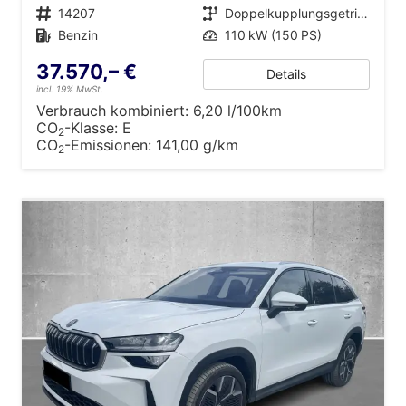
Fahrzeugnr.
14207
Getriebe
Doppelkupplungsgetriebe (DSG)
Kraftstoff
Benzin
Leistung
110 kW (150 PS)
37.570,– €
Details
incl. 19% MwSt.
Verbrauch kombiniert:
6,20 l/100km
CO
-Klasse:
E
2
CO
-Emissionen:
141,00 g/km
2