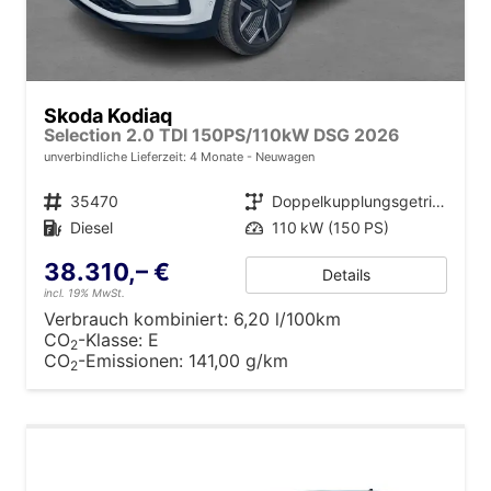
Skoda Kodiaq
Selection 2.0 TDI 150PS/110kW DSG 2026
unverbindliche Lieferzeit:
4 Monate
Neuwagen
Fahrzeugnr.
35470
Getriebe
Doppelkupplungsgetriebe (DSG)
Kraftstoff
Diesel
Leistung
110 kW (150 PS)
38.310,– €
Details
incl. 19% MwSt.
Verbrauch kombiniert:
6,20 l/100km
CO
-Klasse:
E
2
CO
-Emissionen:
141,00 g/km
2