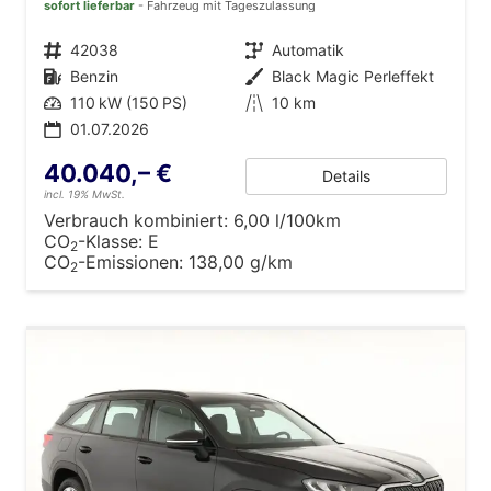
sofort lieferbar
Fahrzeug mit Tageszulassung
Fahrzeugnr.
42038
Getriebe
Automatik
Kraftstoff
Benzin
Außenfarbe
Black Magic Perleffekt
Leistung
110 kW (150 PS)
Kilometerstand
10 km
01.07.2026
40.040,– €
Details
incl. 19% MwSt.
Verbrauch kombiniert:
6,00 l/100km
CO
-Klasse:
E
2
CO
-Emissionen:
138,00 g/km
2