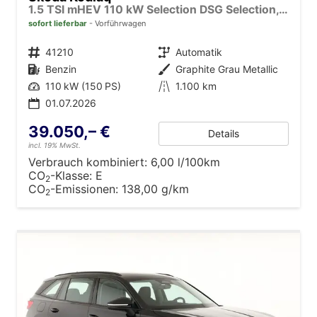
1.5 TSI mHEV 110 kW Selection DSG Selection, AHK, Navi, Side, Kamera, Winter, 4 J.- Garantie
sofort lieferbar
Vorführwagen
Fahrzeugnr.
41210
Getriebe
Automatik
Kraftstoff
Benzin
Außenfarbe
Graphite Grau Metallic
Leistung
110 kW (150 PS)
Kilometerstand
1.100 km
01.07.2026
39.050,– €
Details
incl. 19% MwSt.
Verbrauch kombiniert:
6,00 l/100km
CO
-Klasse:
E
2
CO
-Emissionen:
138,00 g/km
2