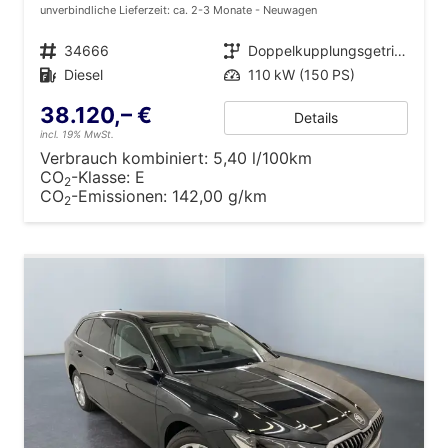
unverbindliche Lieferzeit: ca. 2-3 Monate
Neuwagen
Fahrzeugnr.
34666
Getriebe
Doppelkupplungsgetriebe (DSG)
Kraftstoff
Diesel
Leistung
110 kW (150 PS)
38.120,– €
Details
incl. 19% MwSt.
Verbrauch kombiniert:
5,40 l/100km
CO
-Klasse:
E
2
CO
-Emissionen:
142,00 g/km
2