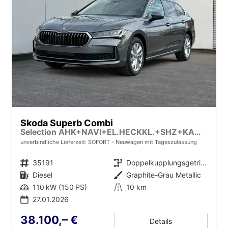
Skoda Superb Combi
Selection AHK+NAVI+EL.HECKKL.+SHZ+KAMERA+LED
unverbindliche Lieferzeit: SOFORT
Neuwagen mit Tageszulassung
Fahrzeugnr.
35191
Getriebe
Doppelkupplungsgetriebe (DSG)
Kraftstoff
Diesel
Außenfarbe
Graphite-Grau Metallic
Leistung
110 kW (150 PS)
Kilometerstand
10 km
27.01.2026
38.100,– €
Details