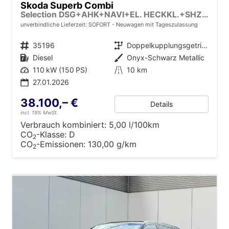
Skoda Superb Combi
Selection DSG+AHK+NAVI+EL. HECKKL.+SHZ V+H+KAMERA+LED
unverbindliche Lieferzeit: SOFORT
Neuwagen mit Tageszulassung
Fahrzeugnr.
35196
Getriebe
Doppelkupplungsgetriebe (DSG)
Kraftstoff
Diesel
Außenfarbe
Onyx-Schwarz Metallic
Leistung
110 kW (150 PS)
Kilometerstand
10 km
27.01.2026
38.100,– €
Details
incl. 19% MwSt.
Verbrauch kombiniert:
5,00 l/100km
CO
-Klasse:
D
2
CO
-Emissionen:
130,00 g/km
2