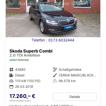
Skoda Superb Combi
2.0 TDI Ambition
sofort lieferbar
Fahrzeugnr.
42880
Getriebe
Schaltgetriebe
Kraftstoff
Diesel
Außenfarbe
CERNA MAGIC/BLACK MAGIC
Leistung
110 kW (150 PS)
Kilometerstand
96.579 km
26.03.2018
17.260,– €
Details
Differenzbesteuert