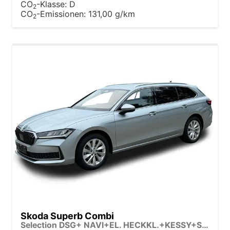
CO
-Klasse:
D
2
CO
-Emissionen:
131,00 g/km
2
Skoda Superb Combi
Selection DSG+ NAVI+EL. HECKKL.+KESSY+SHZ V+H