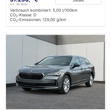
Details
incl. 19% MwSt.
Verbrauch kombiniert:
5,00 l/100km
CO
-Klasse:
D
2
CO
-Emissionen:
129,00 g/km
2