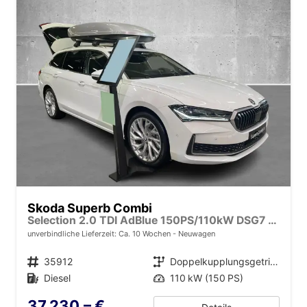
Skoda Superb Combi
Selection 2.0 TDI AdBlue 150PS/110kW DSG7 2026
unverbindliche Lieferzeit: Ca. 10 Wochen
Neuwagen
Fahrzeugnr.
35912
Getriebe
Doppelkupplungsgetriebe (DSG)
Kraftstoff
Diesel
Leistung
110 kW (150 PS)
37.230,– €