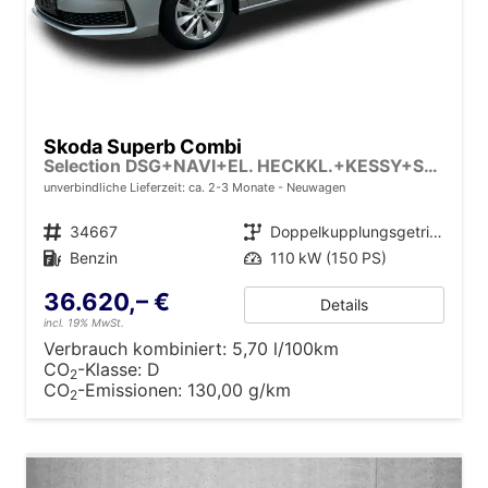
Skoda Superb Combi
Selection DSG+NAVI+EL. HECKKL.+KESSY+SHZ V+H
unverbindliche Lieferzeit: ca. 2-3 Monate
Neuwagen
Fahrzeugnr.
34667
Getriebe
Doppelkupplungsgetriebe (DSG)
Kraftstoff
Benzin
Leistung
110 kW (150 PS)
36.620,– €
Details
incl. 19% MwSt.
Verbrauch kombiniert:
5,70 l/100km
CO
-Klasse:
D
2
CO
-Emissionen:
130,00 g/km
2