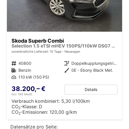
Skoda Superb Combi
Selection 1.5 eTSI mHEV 150PS/110kW DSG7 2026 +AHK+EL.HECK+NAVI+KESSY
unverbindliche Lieferzeit:
10 Tage
Neuwagen
Fahrzeugnr.
40800
Getriebe
Doppelkupplungsgetriebe (DSG)
Kraftstoff
Benzin
Außenfarbe
0E - Ebony Black Met.
Leistung
110 kW (150 PS)
38.200,– €
Details
incl. 19% MwSt.
Verbrauch kombiniert:
5,30 l/100km
CO
-Klasse:
D
2
CO
-Emissionen:
120,00 g/km
2
Datensätze pro Seite: