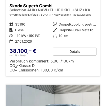
Skoda Superb Combi
Selection AHK+NAVI+EL.HECKKL.+SHZ+KAMERA+LED
unverbindliche Lieferzeit: SOFORT
Neuwagen mit Tageszulassung
Fahrzeugnr.
35190
Getriebe
Doppelkupplungsgetriebe (DSG)
Kraftstoff
Diesel
Außenfarbe
Graphite-Grau Metallic
Leistung
110 kW (150 PS)
Kilometerstand
10 km
27.01.2026
38.100,– €
Details
incl. 19% MwSt.
Verbrauch kombiniert:
5,00 l/100km
CO
-Klasse:
D
2
CO
-Emissionen:
130,00 g/km
2