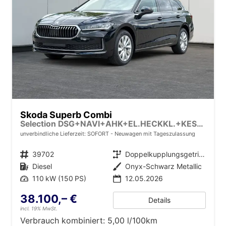
Skoda Superb Combi
Selection DSG+NAVI+AHK+EL.HECKKL.+KESSY+SHZ
unverbindliche Lieferzeit: SOFORT
Neuwagen mit Tageszulassung
Fahrzeugnr.
39702
Getriebe
Doppelkupplungsgetriebe (DSG)
Kraftstoff
Diesel
Außenfarbe
Onyx-Schwarz Metallic
Leistung
110 kW (150 PS)
12.05.2026
38.100,– €
Details
incl. 19% MwSt.
Verbrauch kombiniert:
5,00 l/100km