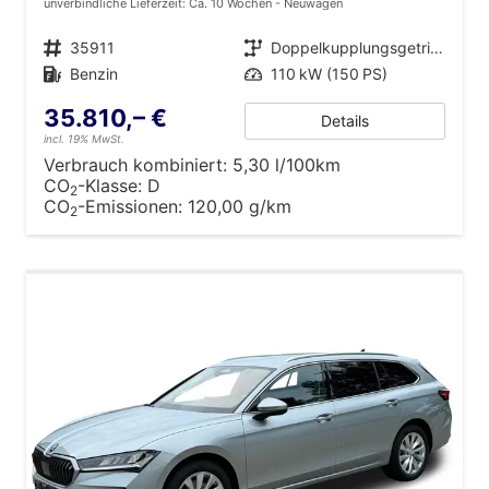
unverbindliche Lieferzeit: Ca. 10 Wochen
Neuwagen
Fahrzeugnr.
35911
Getriebe
Doppelkupplungsgetriebe (DSG)
Kraftstoff
Benzin
Leistung
110 kW (150 PS)
35.810,– €
Details
incl. 19% MwSt.
Verbrauch kombiniert:
5,30 l/100km
CO
-Klasse:
D
2
CO
-Emissionen:
120,00 g/km
2