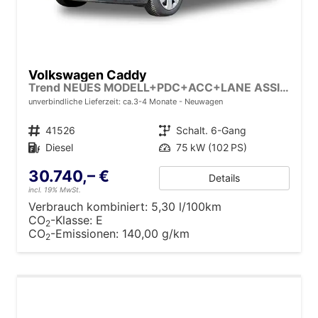
Volkswagen Caddy
Trend NEUES MODELL+PDC+ACC+LANE ASSIST
unverbindliche Lieferzeit: ca.3-4 Monate
Neuwagen
Fahrzeugnr.
41526
Getriebe
Schalt. 6-Gang
Kraftstoff
Diesel
Leistung
75 kW (102 PS)
30.740,– €
Details
incl. 19% MwSt.
Verbrauch kombiniert:
5,30 l/100km
CO
-Klasse:
E
2
CO
-Emissionen:
140,00 g/km
2