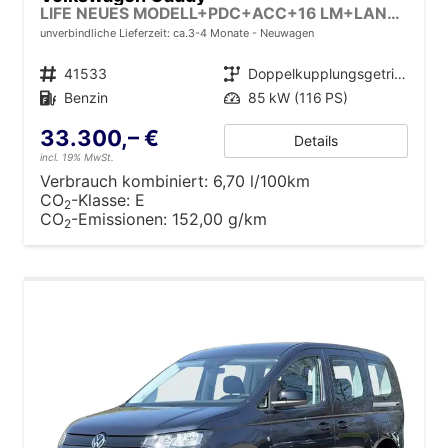
LIFE NEUES MODELL+PDC+ACC+16 LM+LANE ASSIST
unverbindliche Lieferzeit: ca.3-4 Monate
Neuwagen
Fahrzeugnr.
41533
Getriebe
Doppelkupplungsgetriebe (DSG)
Kraftstoff
Benzin
Leistung
85 kW (116 PS)
33.300,– €
Details
incl. 19% MwSt.
Verbrauch kombiniert:
6,70 l/100km
CO
-Klasse:
E
2
CO
-Emissionen:
152,00 g/km
2