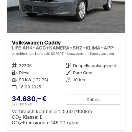
Volkswagen Caddy
LIFE AHK+ACC+KAMERA+SHZ+KLIMA+APP-CONNECT
unverbindliche Lieferzeit: SOFORT
Neuwagen mit Tageszulassung
Fahrzeugnr.
32305
Getriebe
Doppelkupplungsgetriebe (DSG)
Kraftstoff
Diesel
Außenfarbe
Pure Grey
Leistung
90 kW (122 PS)
Kilometerstand
10 km
16.09.2025
34.680,– €
Details
incl. 19% MwSt.
Verbrauch kombiniert:
5,60 l/100km
CO
-Klasse:
E
2
CO
-Emissionen:
146,00 g/km
2