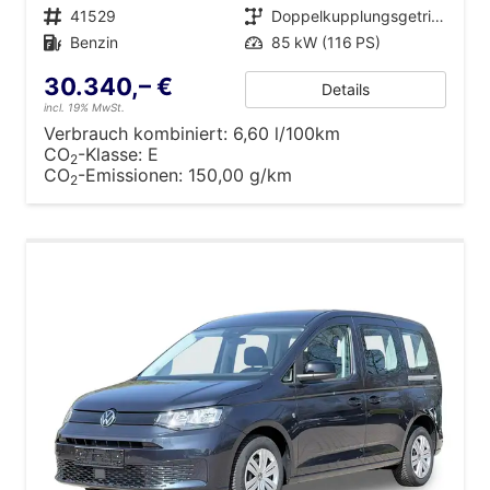
Fahrzeugnr.
41529
Getriebe
Doppelkupplungsgetriebe (DSG)
Kraftstoff
Benzin
Leistung
85 kW (116 PS)
30.340,– €
Details
incl. 19% MwSt.
Verbrauch kombiniert:
6,60 l/100km
CO
-Klasse:
E
2
CO
-Emissionen:
150,00 g/km
2