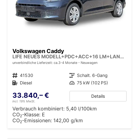
Volkswagen Caddy
LIFE NEUES MODELL+PDC+ACC+16 LM+LANE ASSIST
unverbindliche Lieferzeit: ca.3-4 Monate
Neuwagen
Fahrzeugnr.
41530
Getriebe
Schalt. 6-Gang
Kraftstoff
Diesel
Leistung
75 kW (102 PS)
33.840,– €
Details
incl. 19% MwSt.
Verbrauch kombiniert:
5,40 l/100km
CO
-Klasse:
E
2
CO
-Emissionen:
142,00 g/km
2