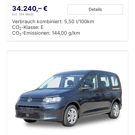
34.240,– €
Details
incl. 19% MwSt.
Verbrauch kombiniert:
5,50 l/100km
CO
-Klasse:
E
2
CO
-Emissionen:
144,00 g/km
2