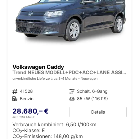
Volkswagen Caddy
Trend NEUES MODELL+PDC+ACC+LANE ASSIST
unverbindliche Lieferzeit: ca.3-4 Monate
Neuwagen
Fahrzeugnr.
41528
Getriebe
Schalt. 6-Gang
Kraftstoff
Benzin
Leistung
85 kW (116 PS)
28.680,– €
Details
incl. 19% MwSt.
Verbrauch kombiniert:
6,50 l/100km
CO
-Klasse:
E
2
CO
-Emissionen:
148,00 g/km
2