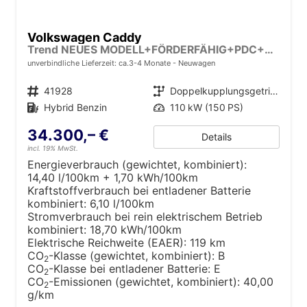
Volkswagen Caddy
Trend NEUES MODELL+FÖRDERFÄHIG+PDC+ACC+LANE ASSIST
unverbindliche Lieferzeit: ca.3-4 Monate
Neuwagen
Fahrzeugnr.
41928
Getriebe
Doppelkupplungsgetriebe (DSG)
Kraftstoff
Hybrid Benzin
Leistung
110 kW (150 PS)
34.300,– €
Details
incl. 19% MwSt.
Energieverbrauch (gewichtet, kombiniert):
14,40 l/100km + 1,70 kWh/100km
Kraftstoffverbrauch bei entladener Batterie
kombiniert:
6,10 l/100km
Stromverbrauch bei rein elektrischem Betrieb
kombiniert:
18,70 kWh/100km
Elektrische Reichweite (EAER):
119 km
CO
-Klasse (gewichtet, kombiniert):
B
2
CO
-Klasse bei entladener Batterie:
E
2
CO
-Emissionen (gewichtet, kombiniert):
40,00
2
g/km