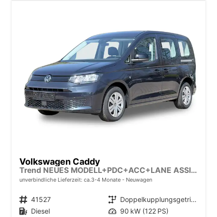
Volkswagen Caddy
Trend NEUES MODELL+PDC+ACC+LANE ASSIST
unverbindliche Lieferzeit: ca.3-4 Monate
Neuwagen
Fahrzeugnr.
41527
Getriebe
Doppelkupplungsgetriebe (DSG)
Kraftstoff
Diesel
Leistung
90 kW (122 PS)