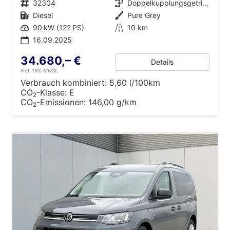
Fahrzeugnr.
32304
Getriebe
Doppelkupplungsgetriebe (DSG)
Kraftstoff
Diesel
Außenfarbe
Pure Grey
Leistung
90 kW (122 PS)
Kilometerstand
10 km
16.09.2025
34.680,– €
Details
incl. 19% MwSt.
Verbrauch kombiniert:
5,60 l/100km
CO
-Klasse:
E
2
CO
-Emissionen:
146,00 g/km
2