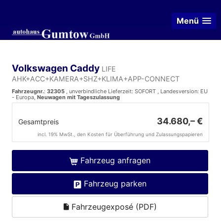
Menü
Volkswagen Caddy
LIFE
AHK+ACC+KAMERA+SHZ+KLIMA+APP-CONNECT
Fahrzeugnr.
:
32305
, unverbindliche Lieferzeit: SOFORT , Landesversion: EU
- Europa,
Neuwagen mit Tageszulassung
34.680,– €
Gesamtpreis
incl. 19% MwSt., den Kosten für Überführung und Zulassungspapieren
Fahrzeug anfragen
Fahrzeug parken
Fahrzeugexposé (PDF)