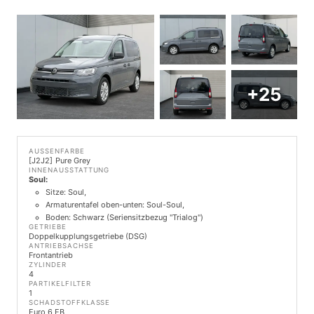
+25
AUSSENFARBE
J2J2
Pure Grey
INNENAUSSTATTUNG
Soul:
Sitze: Soul,
Armaturentafel oben-unten: Soul-Soul,
Boden: Schwarz (Seriensitzbezug "Trialog")
GETRIEBE
Doppelkupplungsgetriebe (DSG)
ANTRIEBSACHSE
Frontantrieb
ZYLINDER
4
PARTIKELFILTER
1
SCHADSTOFFKLASSE
Euro 6 EB