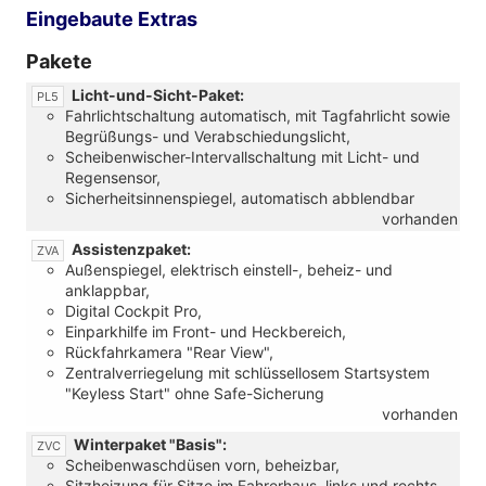
Eingebaute Extras
Pakete
Licht-und-Sicht-Paket:
PL5
Fahrlichtschaltung automatisch, mit Tagfahrlicht sowie
Begrüßungs- und Verabschiedungslicht,
Scheibenwischer-Intervallschaltung mit Licht- und
Regensensor,
Sicherheitsinnenspiegel, automatisch abblendbar
vorhanden
Assistenzpaket:
ZVA
Außenspiegel, elektrisch einstell-, beheiz- und
anklappbar,
Digital Cockpit Pro,
Einparkhilfe im Front- und Heckbereich,
Rückfahrkamera "Rear View",
Zentralverriegelung mit schlüssellosem Startsystem
"Keyless Start" ohne Safe-Sicherung
vorhanden
Winterpaket "Basis":
ZVC
Scheibenwaschdüsen vorn, beheizbar,
Sitzheizung für Sitze im Fahrerhaus, links und rechts,