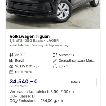
Volkswagen Tiguan
1,5 eTSI DSG Basis - LAGER
sofort lieferbar
Fahrzeug mit Tageszulassung
Fahrzeugnr.
36299
Getriebe
Automatik
Kraftstoff
Benzin
Außenfarbe
Grenadillschwarz Metallic (0E)
Leistung
96 kW (131 PS)
Kilometerstand
20 km
01.01.2026
34.540,– €
Details
incl. 19% MwSt.
Verbrauch kombiniert:
5,90 l/100km
CO
-Klasse:
D
2
CO
-Emissionen:
134,00 g/km
2