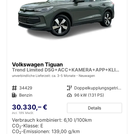
Volkswagen Tiguan
Trend Limited DSG+ACC+KAMERA+APP+KLIMA+LED+17" LM
unverbindliche Lieferzeit: ca. 3-5 Monate
Neuwagen
Fahrzeugnr.
34429
Getriebe
Doppelkupplungsgetriebe (DSG)
Kraftstoff
Benzin
Leistung
96 kW (131 PS)
30.330,– €
Details
incl. 19% MwSt.
Verbrauch kombiniert:
6,10 l/100km
CO
-Klasse:
E
2
CO
-Emissionen:
139,00 g/km
2