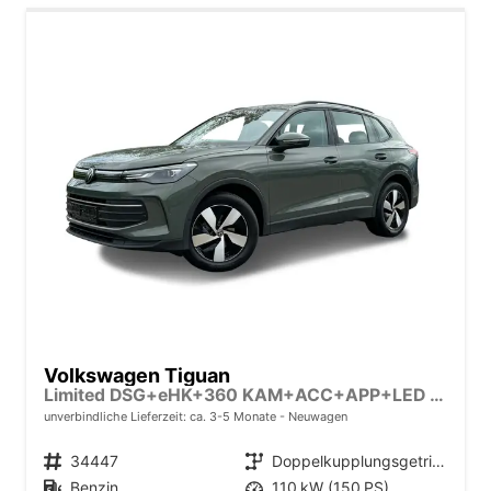
Volkswagen Tiguan
Limited DSG+eHK+360 KAM+ACC+APP+LED PLUS+17" LM+KLIMA
unverbindliche Lieferzeit: ca. 3-5 Monate
Neuwagen
Fahrzeugnr.
34447
Getriebe
Doppelkupplungsgetriebe (DSG)
Kraftstoff
Benzin
Leistung
110 kW (150 PS)