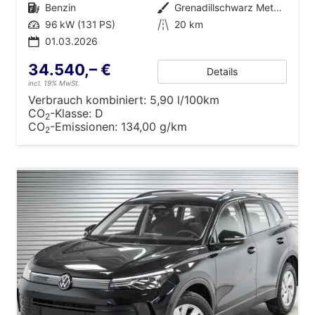
Kraftstoff
Benzin
Außenfarbe
Grenadillschwarz Metallic (0E)
Leistung
96 kW (131 PS)
Kilometerstand
20 km
01.03.2026
34.540,– €
Details
incl. 19% MwSt.
Verbrauch kombiniert:
5,90 l/100km
CO
-Klasse:
D
2
CO
-Emissionen:
134,00 g/km
2