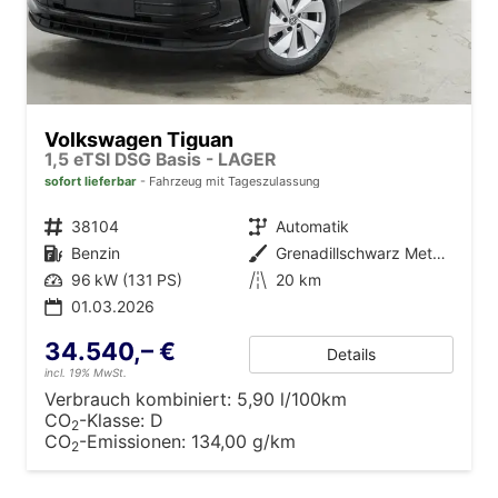
Volkswagen Tiguan
1,5 eTSI DSG Basis - LAGER
sofort lieferbar
Fahrzeug mit Tageszulassung
Fahrzeugnr.
38104
Getriebe
Automatik
Kraftstoff
Benzin
Außenfarbe
Grenadillschwarz Metallic (0E)
Leistung
96 kW (131 PS)
Kilometerstand
20 km
01.03.2026
34.540,– €
Details
incl. 19% MwSt.
Verbrauch kombiniert:
5,90 l/100km
CO
-Klasse:
D
2
CO
-Emissionen:
134,00 g/km
2