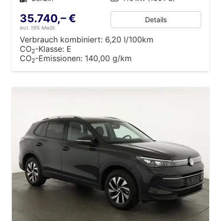
35.740,– €
Details
incl. 19% MwSt.
Verbrauch kombiniert:
6,20 l/100km
CO
-Klasse:
E
2
CO
-Emissionen:
140,00 g/km
2