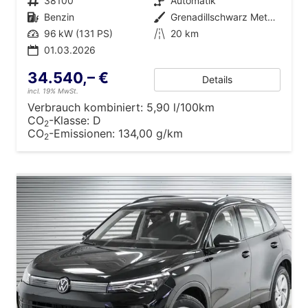
Fahrzeugnr.
38100
Getriebe
Automatik
Kraftstoff
Benzin
Außenfarbe
Grenadillschwarz Metallic (0E)
Leistung
96 kW (131 PS)
Kilometerstand
20 km
01.03.2026
34.540,– €
Details
incl. 19% MwSt.
Verbrauch kombiniert:
5,90 l/100km
CO
-Klasse:
D
2
CO
-Emissionen:
134,00 g/km
2