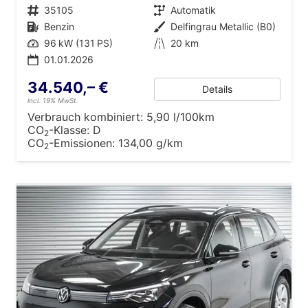
Fahrzeugnr.
35105
Getriebe
Automatik
Kraftstoff
Benzin
Außenfarbe
Delfingrau Metallic (B0)
Leistung
96 kW (131 PS)
Kilometerstand
20 km
01.01.2026
34.540,– €
Details
incl. 19% MwSt.
Verbrauch kombiniert:
5,90 l/100km
CO
-Klasse:
D
2
CO
-Emissionen:
134,00 g/km
2