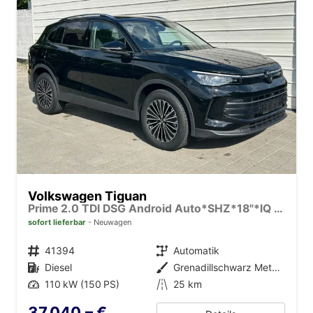
Volkswagen Tiguan
Prime 2.0 TDI DSG Android Auto*SHZ*18"*IQ Drive*360°*ACC*Keyless*LED Plus*Design Paket
sofort lieferbar
Neuwagen
Fahrzeugnr.
41394
Getriebe
Automatik
Kraftstoff
Diesel
Außenfarbe
Grenadillschwarz Metallic
Leistung
110 kW (150 PS)
Kilometerstand
25 km
37.040,– €