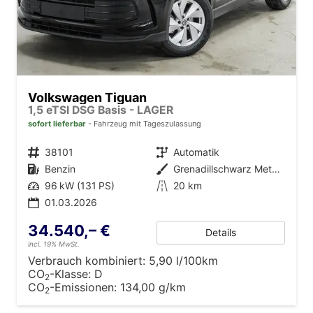
Volkswagen Tiguan
1,5 eTSI DSG Basis - LAGER
sofort lieferbar
Fahrzeug mit Tageszulassung
Fahrzeugnr.
38101
Getriebe
Automatik
Kraftstoff
Benzin
Außenfarbe
Grenadillschwarz Metallic (0E)
Leistung
96 kW (131 PS)
Kilometerstand
20 km
01.03.2026
34.540,– €
Details
incl. 19% MwSt.
Verbrauch kombiniert:
5,90 l/100km
CO
-Klasse:
D
2
CO
-Emissionen:
134,00 g/km
2