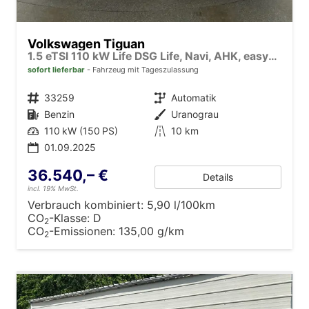
Volkswagen Tiguan
1.5 eTSI 110 kW Life DSG Life, Navi, AHK, easyOpen, LED-Plus, Kamera
sofort lieferbar
Fahrzeug mit Tageszulassung
Fahrzeugnr.
33259
Getriebe
Automatik
Kraftstoff
Benzin
Außenfarbe
Uranograu
Leistung
110 kW (150 PS)
Kilometerstand
10 km
01.09.2025
36.540,– €
Details
incl. 19% MwSt.
Verbrauch kombiniert:
5,90 l/100km
CO
-Klasse:
D
2
CO
-Emissionen:
135,00 g/km
2