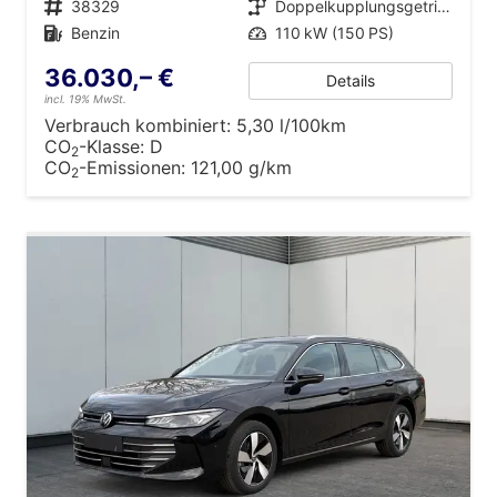
Fahrzeugnr.
38329
Getriebe
Doppelkupplungsgetriebe (DSG)
Kraftstoff
Benzin
Leistung
110 kW (150 PS)
36.030,– €
Details
incl. 19% MwSt.
Verbrauch kombiniert:
5,30 l/100km
CO
-Klasse:
D
2
CO
-Emissionen:
121,00 g/km
2