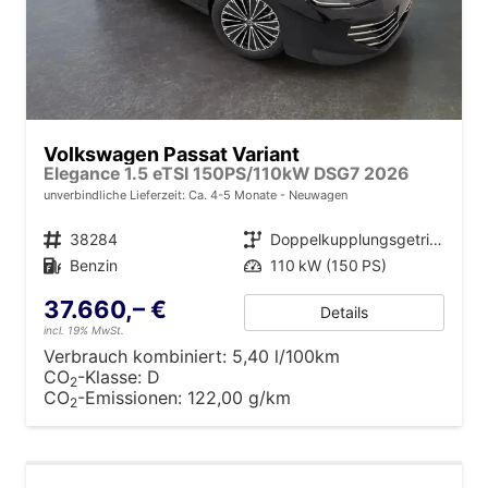
Volkswagen Passat Variant
Elegance 1.5 eTSI 150PS/110kW DSG7 2026
unverbindliche Lieferzeit: Ca. 4-5 Monate
Neuwagen
Fahrzeugnr.
38284
Getriebe
Doppelkupplungsgetriebe (DSG)
Kraftstoff
Benzin
Leistung
110 kW (150 PS)
37.660,– €
Details
incl. 19% MwSt.
Verbrauch kombiniert:
5,40 l/100km
CO
-Klasse:
D
2
CO
-Emissionen:
122,00 g/km
2