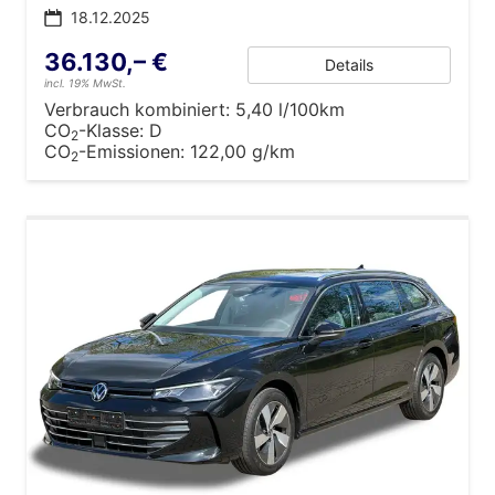
18.12.2025
36.130,– €
Details
incl. 19% MwSt.
Verbrauch kombiniert:
5,40 l/100km
CO
-Klasse:
D
2
CO
-Emissionen:
122,00 g/km
2