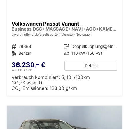
Volkswagen Passat Variant
Business DSG+MASSAGE+NAVI+ACC+KAMERA+LED
unverbindliche Lieferzeit: ca. 2-4 Monate
Neuwagen
Fahrzeugnr.
28388
Getriebe
Doppelkupplungsgetriebe (DSG)
Kraftstoff
Benzin
Leistung
110 kW (150 PS)
36.230,– €
Details
incl. 19% MwSt.
Verbrauch kombiniert:
5,40 l/100km
CO
-Klasse:
D
2
CO
-Emissionen:
123,00 g/km
2