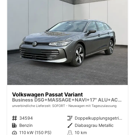
Volkswagen Passat Variant
Business DSG+MASSAGE+NAVI+17" ALU+ACC+KAMERA+LED
unverbindliche Lieferzeit: SOFORT
Neuwagen mit Tageszulassung
Fahrzeugnr.
34594
Getriebe
Doppelkupplungsgetriebe (DSG)
Kraftstoff
Benzin
Außenfarbe
Diabasgrau Metallic
Leistung
110 kW (150 PS)
Kilometerstand
10 km