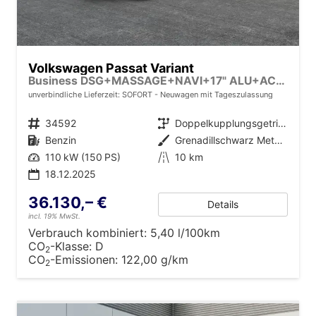
Volkswagen Passat Variant
Business DSG+MASSAGE+NAVI+17" ALU+ACC+KAMERA+LED
unverbindliche Lieferzeit: SOFORT
Neuwagen mit Tageszulassung
Fahrzeugnr.
34592
Getriebe
Doppelkupplungsgetriebe (DSG)
Kraftstoff
Benzin
Außenfarbe
Grenadillschwarz Metallic
Leistung
110 kW (150 PS)
Kilometerstand
10 km
18.12.2025
36.130,– €
Details
incl. 19% MwSt.
Verbrauch kombiniert:
5,40 l/100km
CO
-Klasse:
D
2
CO
-Emissionen:
122,00 g/km
2