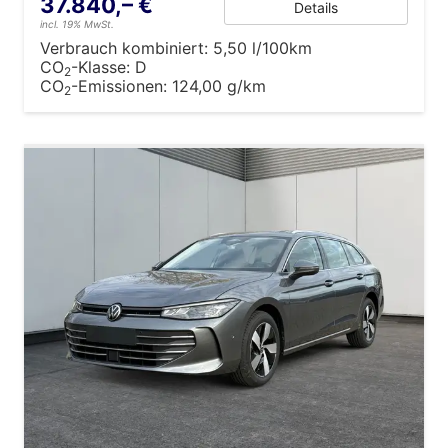
37.840,– €
Details
incl. 19% MwSt.
Verbrauch kombiniert:
5,50 l/100km
CO
-Klasse:
D
2
CO
-Emissionen:
124,00 g/km
2