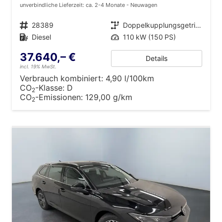
unverbindliche Lieferzeit: ca. 2-4 Monate
Neuwagen
Fahrzeugnr.
28389
Getriebe
Doppelkupplungsgetriebe (DSG)
Kraftstoff
Diesel
Leistung
110 kW (150 PS)
37.640,– €
Details
incl. 19% MwSt.
Verbrauch kombiniert:
4,90 l/100km
CO
-Klasse:
D
2
CO
-Emissionen:
129,00 g/km
2