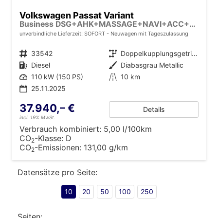
Volkswagen Passat Variant
Business DSG+AHK+MASSAGE+NAVI+ACC+KAMERA+LED+17" ALU
unverbindliche Lieferzeit: SOFORT
Neuwagen mit Tageszulassung
Fahrzeugnr.
33542
Getriebe
Doppelkupplungsgetriebe (DSG)
Kraftstoff
Diesel
Außenfarbe
Diabasgrau Metallic
Leistung
110 kW (150 PS)
Kilometerstand
10 km
25.11.2025
37.940,– €
Details
incl. 19% MwSt.
Verbrauch kombiniert:
5,00 l/100km
CO
-Klasse:
D
2
CO
-Emissionen:
131,00 g/km
2
Datensätze pro Seite:
10
20
50
100
250
Seiten: