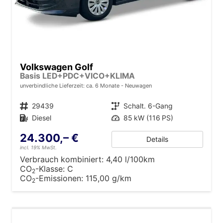
Volkswagen Golf
Basis LED+PDC+VICO+KLIMA
unverbindliche Lieferzeit: ca. 6 Monate
Neuwagen
Fahrzeugnr.
29439
Getriebe
Schalt. 6-Gang
Kraftstoff
Diesel
Leistung
85 kW (116 PS)
24.300,– €
Details
incl. 19% MwSt.
Verbrauch kombiniert:
4,40 l/100km
CO
-Klasse:
C
2
CO
-Emissionen:
115,00 g/km
2