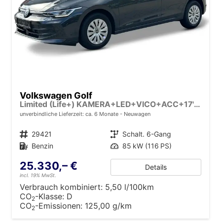
Volkswagen Golf
Limited (Life+) KAMERA+LED+VICO+ACC+17'' ALU
unverbindliche Lieferzeit: ca. 6 Monate
Neuwagen
Fahrzeugnr.
29421
Getriebe
Schalt. 6-Gang
Kraftstoff
Benzin
Leistung
85 kW (116 PS)
25.330,– €
Details
incl. 19% MwSt.
Verbrauch kombiniert:
5,50 l/100km
CO
-Klasse:
D
2
CO
-Emissionen:
125,00 g/km
2