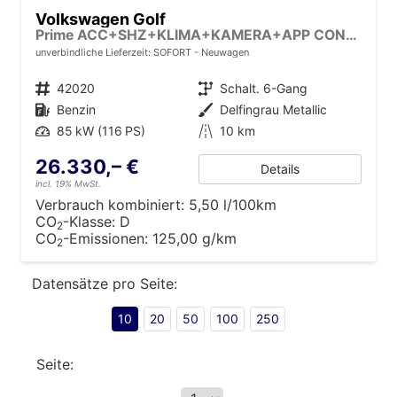
Volkswagen Golf
Prime ACC+SHZ+KLIMA+KAMERA+APP CONNECT+LED+17" ALU
unverbindliche Lieferzeit: SOFORT
Neuwagen
Fahrzeugnr.
42020
Getriebe
Schalt. 6-Gang
Kraftstoff
Benzin
Außenfarbe
Delfingrau Metallic
Leistung
85 kW (116 PS)
Kilometerstand
10 km
26.330,– €
Details
incl. 19% MwSt.
Verbrauch kombiniert:
5,50 l/100km
CO
-Klasse:
D
2
CO
-Emissionen:
125,00 g/km
2
Datensätze pro Seite:
10
20
50
100
250
Seite: