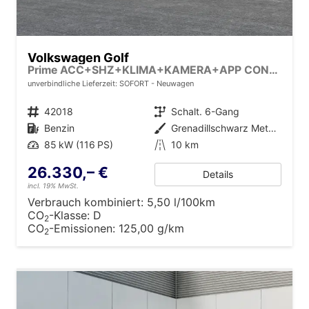
Volkswagen Golf
Prime ACC+SHZ+KLIMA+KAMERA+APP CONNECT+LED+17" ALU
unverbindliche Lieferzeit: SOFORT
Neuwagen
Fahrzeugnr.
42018
Getriebe
Schalt. 6-Gang
Kraftstoff
Benzin
Außenfarbe
Grenadillschwarz Metallic
Leistung
85 kW (116 PS)
Kilometerstand
10 km
26.330,– €
Details
incl. 19% MwSt.
Verbrauch kombiniert:
5,50 l/100km
CO
-Klasse:
D
2
CO
-Emissionen:
125,00 g/km
2