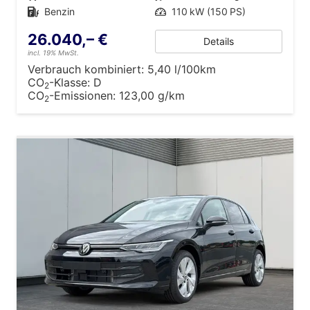
Kraftstoff
Benzin
Leistung
110 kW (150 PS)
26.040,– €
Details
incl. 19% MwSt.
Verbrauch kombiniert:
5,40 l/100km
CO
-Klasse:
D
2
CO
-Emissionen:
123,00 g/km
2