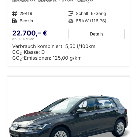
unverbindliche Lieferzeit: ca. 6 Monate
Neuwagen
Fahrzeugnr.
29419
Getriebe
Schalt. 6-Gang
Kraftstoff
Benzin
Leistung
85 kW (116 PS)
22.700,– €
Details
incl. 19% MwSt.
Verbrauch kombiniert:
5,50 l/100km
CO
-Klasse:
D
2
CO
-Emissionen:
125,00 g/km
2