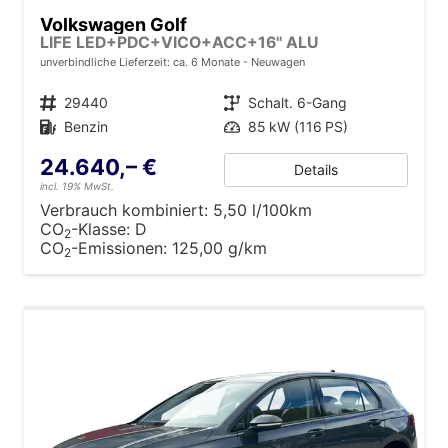
Volkswagen Golf
LIFE LED+PDC+VICO+ACC+16'' ALU
unverbindliche Lieferzeit: ca. 6 Monate
Neuwagen
Fahrzeugnr.
29440
Getriebe
Schalt. 6-Gang
Kraftstoff
Benzin
Leistung
85 kW (116 PS)
24.640,– €
Details
incl. 19% MwSt.
Verbrauch kombiniert:
5,50 l/100km
CO
-Klasse:
D
2
CO
-Emissionen:
125,00 g/km
2