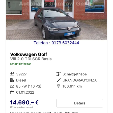
Volkswagen Golf
VIII 2.0 TDI SCR Basis
sofort lieferbar
Fahrzeugnr.
39227
Getriebe
Schaltgetriebe
Kraftstoff
Diesel
Außenfarbe
URANOGRAU/CINZA URANO
Leistung
85 kW (116 PS)
Kilometerstand
106.611 km
01.01.2022
14.690,– €
Details
Differenzbesteuert