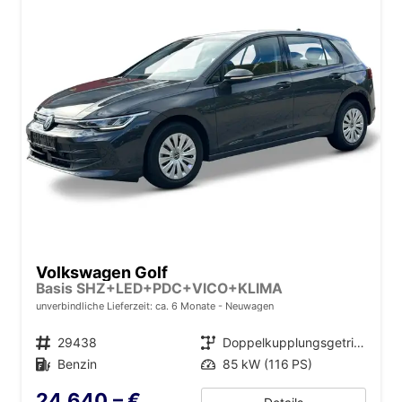
Volkswagen Golf
Basis SHZ+LED+PDC+VICO+KLIMA
unverbindliche Lieferzeit: ca. 6 Monate
Neuwagen
Fahrzeugnr.
29438
Getriebe
Doppelkupplungsgetriebe (DSG)
Kraftstoff
Benzin
Leistung
85 kW (116 PS)
24.640,– €