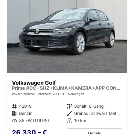
Volkswagen Golf
Prime ACC+SHZ+KLIMA+KAMERA+APP CONNECT+LED+17" ALU
unverbindliche Lieferzeit: SOFORT
Neuwagen
Fahrzeugnr.
42019
Getriebe
Schalt. 6-Gang
Kraftstoff
Benzin
Außenfarbe
Grenadillschwarz Metallic
Leistung
85 kW (116 PS)
Kilometerstand
10 km
26.330,– €
Details