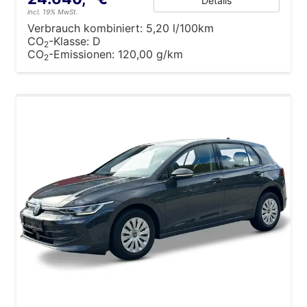
Details
incl. 19% MwSt.
Verbrauch kombiniert:
5,20 l/100km
CO
-Klasse:
D
2
CO
-Emissionen:
120,00 g/km
2