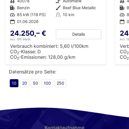
Fahrzeugnr.
40078
Getriebe
Automatik
Fahrzeugnr.
Kraftstoff
Benzin
Außenfarbe
Reef Blue Metallic
Kraftstoff
B
Leistung
85 kW (116 PS)
Kilometerstand
10 km
Leistung
8
01.06.2026
0
24.250,– €
24
Details
incl. 19% MwSt.
incl. 
Verbrauch kombiniert:
5,60 l/100km
Ver
CO
-Klasse:
D
CO
2
2
CO
-Emissionen:
128,00 g/km
CO
2
2
Datensätze pro Seite:
10
20
50
100
250
Kontaktaufnahme