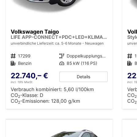
Volkswagen Taigo
Vol
LIFE APP-CONNECT+PDC+LED+KLIMA+ALU
Sty
unverbindliche Lieferzeit: ca. 5-6 Monate
Neuwagen
unver
Fahrzeugnr.
17299
Getriebe
Doppelkupplungsgetriebe (DSG)
Fahrzeugnr.
Kraftstoff
Benzin
Leistung
85 kW (116 PS)
Kraftstoff
B
22.740,– €
22
Details
incl. 19% MwSt.
incl. 
Verbrauch kombiniert:
5,60 l/100km
Ver
CO
-Klasse:
D
CO
2
2
CO
-Emissionen:
128,00 g/km
CO
2
2