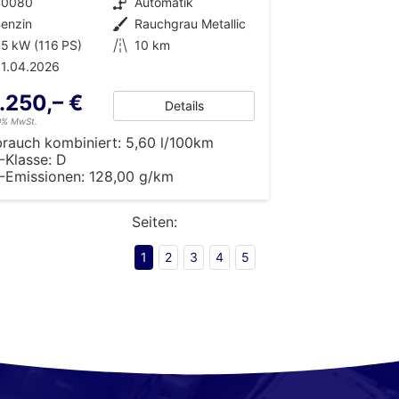
40080
Getriebe
Automatik
enzin
Außenfarbe
Rauchgrau Metallic
5 kW (116 PS)
Kilometerstand
10 km
1.04.2026
.250,– €
Details
19% MwSt.
brauch kombiniert:
5,60 l/100km
-Klasse:
D
-Emissionen:
128,00 g/km
Seiten:
1
2
3
4
5