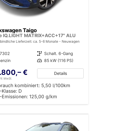
kswagen Taigo
le IQ.LIGHT MATRIX+ACC+17'' ALU
bindliche Lieferzeit: ca. 5-6 Monate
Neuwagen
17302
Getriebe
Schalt. 6-Gang
enzin
Leistung
85 kW (116 PS)
.800,– €
Details
19% MwSt.
brauch kombiniert:
5,50 l/100km
-Klasse:
D
-Emissionen:
125,00 g/km