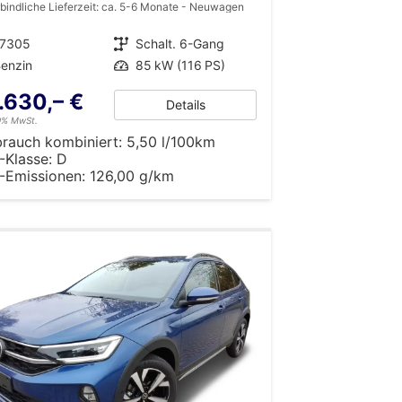
bindliche Lieferzeit: ca. 5-6 Monate
Neuwagen
17305
Getriebe
Schalt. 6-Gang
enzin
Leistung
85 kW (116 PS)
.630,– €
Details
19% MwSt.
brauch kombiniert:
5,50 l/100km
-Klasse:
D
-Emissionen:
126,00 g/km