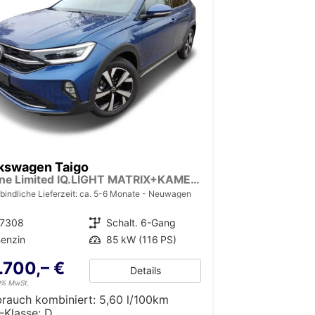
kswagen Taigo
R-Line Limited IQ.LIGHT MATRIX+KAMERA+ACC
bindliche Lieferzeit: ca. 5-6 Monate
Neuwagen
17308
Getriebe
Schalt. 6-Gang
enzin
Leistung
85 kW (116 PS)
.700,– €
Details
19% MwSt.
brauch kombiniert:
5,60 l/100km
-Klasse:
D