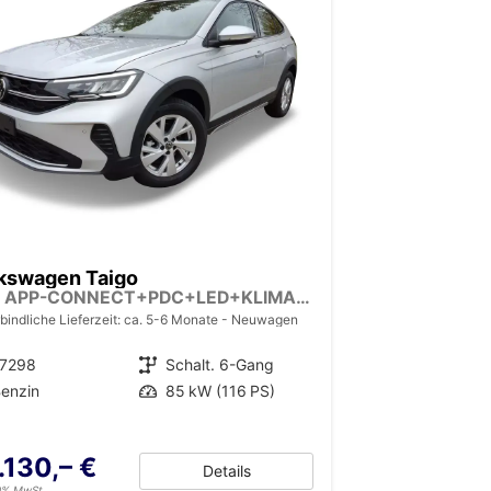
kswagen Taigo
LIFE APP-CONNECT+PDC+LED+KLIMA+ALU
bindliche Lieferzeit: ca. 5-6 Monate
Neuwagen
17298
Getriebe
Schalt. 6-Gang
enzin
Leistung
85 kW (116 PS)
.130,– €
Details
19% MwSt.