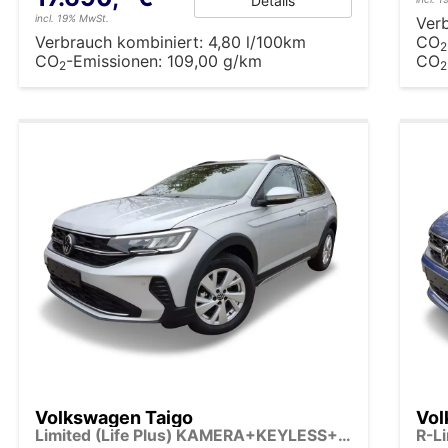
Details
incl. 19% MwSt.
Ver
Verbrauch kombiniert:
4,80 l/100km
CO
2
CO
-Emissionen:
109,00 g/km
CO
2
2
Volkswagen Taigo
Vol
Limited (Life Plus) KAMERA+KEYLESS+17'' ALU+LED