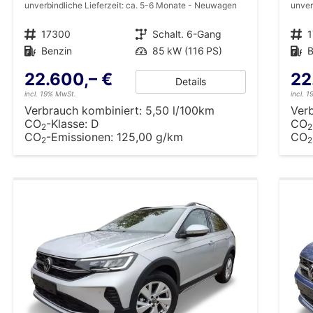
unverbindliche Lieferzeit: ca. 5-6 Monate
Neuwagen
unver
Fahrzeugnr.
17300
Getriebe
Schalt. 6-Gang
Fahrzeugnr.
Kraftstoff
Benzin
Leistung
85 kW (116 PS)
Kraftstoff
B
22.600,– €
22
Details
incl. 19% MwSt.
incl. 
Verbrauch kombiniert:
5,50 l/100km
Ver
CO
-Klasse:
D
CO
2
2
CO
-Emissionen:
125,00 g/km
CO
2
2