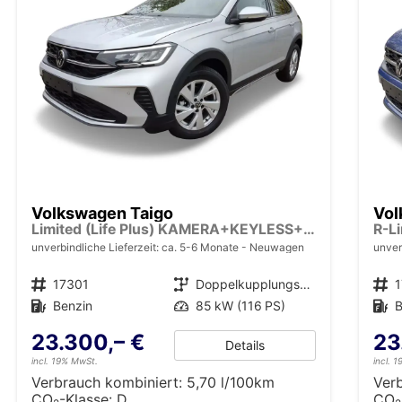
Volkswagen Taigo
Vol
Limited (Life Plus) KAMERA+KEYLESS+17'' ALU+LED
unverbindliche Lieferzeit: ca. 5-6 Monate
Neuwagen
unver
Fahrzeugnr.
17301
Getriebe
Doppelkupplungsgetriebe (DSG)
Fahrzeugnr.
Kraftstoff
Benzin
Leistung
85 kW (116 PS)
Kraftstoff
B
23.300,– €
23
Details
incl. 19% MwSt.
incl. 
Verbrauch kombiniert:
5,70 l/100km
Ver
CO
-Klasse:
D
CO