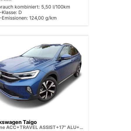
brauch kombiniert:
5,50 l/100km
-Klasse:
D
-Emissionen:
124,00 g/km
kswagen Taigo
R-Line ACC+TRAVEL ASSIST+17'' ALU+LED