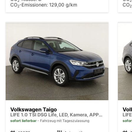
2
2
CO
-Emissionen:
129,00 g/km
CO
2
2
Volkswagen Taigo
Vol
LIFE 1.0 TSI DSG Life, LED, Kamera, APP-Connect, Winter, 17-Zoll
sofort lieferbar
Fahrzeug mit Tageszulassung
sofor