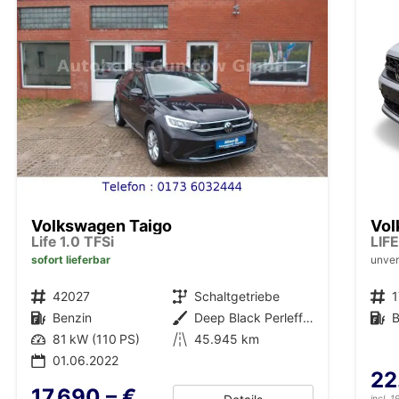
Volkswagen Taigo
Vol
Life 1.0 TFSi
sofort lieferbar
unver
Fahrzeugnr.
42027
Getriebe
Schaltgetriebe
Fahrzeugnr.
Kraftstoff
Benzin
Außenfarbe
Deep Black Perleffekt
Kraftstoff
B
Leistung
81 kW (110 PS)
Kilometerstand
45.945 km
01.06.2022
22
17.690,– €
incl. 