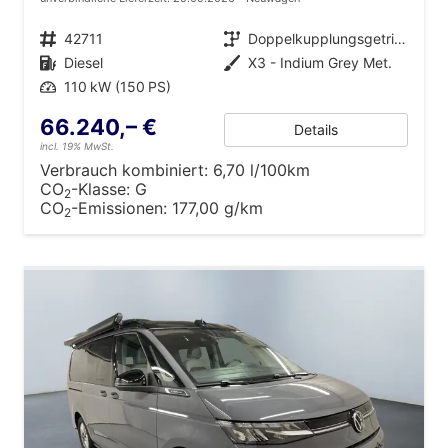
Fahrzeugnr.
42711
Getriebe
Doppelkupplungsgetriebe (DSG)
Kraftstoff
Diesel
Außenfarbe
X3 - Indium Grey Met.
Leistung
110 kW (150 PS)
66.240,– €
Details
incl. 19% MwSt.
Verbrauch kombiniert:
6,70 l/100km
CO
-Klasse:
G
2
CO
-Emissionen:
177,00 g/km
2