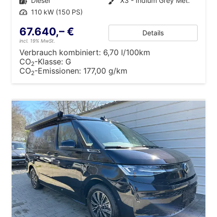
Kraftstoff
Diesel
Außenfarbe
X3 - Indium Grey Met.
Leistung
110 kW (150 PS)
67.640,– €
Details
incl. 19% MwSt.
Verbrauch kombiniert:
6,70 l/100km
CO
-Klasse:
G
2
CO
-Emissionen:
177,00 g/km
2