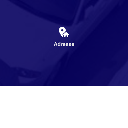
Adresse
Karpatenweg 1
16866 Gumtow