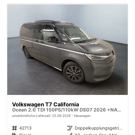
Volkswagen T7 California
Ocean 2.0 TDI 150PS/110kW DSG7 2026 +NAVI DISCOVER PRO+FRONTSCHEIBE BEHEIZBAR+TOP & PARK PAKET+18" ALU+AHK+TRAVEL ASSIST+EL- HEBEDACH, BASALT GRAU+CAMPINGAUSBAU
unverbindliche Lieferzeit:
25.09.2026
Neuwagen
Fahrzeugnr.
42713
Getriebe
Doppelkupplungsgetriebe (DSG)