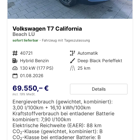
Volkswagen T7 California
Beach LÜ
sofort lieferbar
Fahrzeug mit Tageszulassung
Fahrzeugnr.
40721
Getriebe
Automatik
Kraftstoff
Hybrid Benzin
Außenfarbe
Deep Black Perleffekt
Leistung
130 kW (177 PS)
Kilometerstand
25 km
01.08.2026
69.550,– €
Details
incl. 19% MwSt.
Energieverbrauch (gewichtet, kombiniert):
3,00 l/100km + 16,10 kWh/100km
Kraftstoffverbrauch bei entladener Batterie
kombiniert:
7,90 l/100km
Elektrische Reichweite (EAER):
88 km
CO
-Klasse (gewichtet, kombiniert):
B
2
CO
-Klasse bei entladener Batterie:
B
2