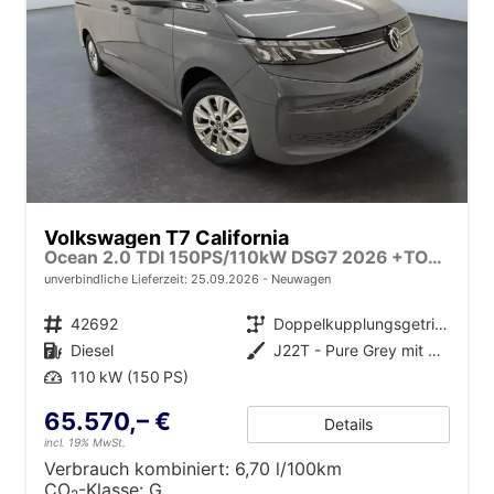
Volkswagen T7 California
Ocean 2.0 TDI 150PS/110kW DSG7 2026 +TOP & PARK PAKET+18" ALU+AHK+TRAVEL ASSIST+EL- HEBEDACH, BASALT GRAU+CAMPINGAUSBAU
unverbindliche Lieferzeit:
25.09.2026
Neuwagen
Fahrzeugnr.
42692
Getriebe
Doppelkupplungsgetriebe (DSG)
Kraftstoff
Diesel
Außenfarbe
J22T - Pure Grey mit Dach in Schwarz
Leistung
110 kW (150 PS)
65.570,– €
Details
incl. 19% MwSt.
Verbrauch kombiniert:
6,70 l/100km
CO
-Klasse:
G