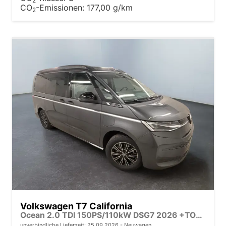
2
CO
-Emissionen:
177,00 g/km
2
Volkswagen T7 California
Ocean 2.0 TDI 150PS/110kW DSG7 2026 +TOP & PARK PAKET+18" ALU+AHK+TRAVEL ASSIST+EL- HEBEDACH, BASALT GRAU+CAMPINGAUSBAU
unverbindliche Lieferzeit:
25.09.2026
Neuwagen