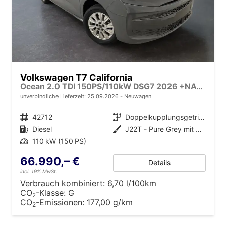
Volkswagen T7 California
Ocean 2.0 TDI 150PS/110kW DSG7 2026 +NAVI DISCOVER PRO+FRONTSCHEIBE BEHEIZBAR+TOP & PARK PAKET+18" ALU+AHK+TRAVEL ASSIST+EL- HEBEDACH, BASALT GRAU+CAMPINGAUSBAU
unverbindliche Lieferzeit:
25.09.2026
Neuwagen
Fahrzeugnr.
42712
Getriebe
Doppelkupplungsgetriebe (DSG)
Kraftstoff
Diesel
Außenfarbe
J22T - Pure Grey mit Dach in Schwarz
Leistung
110 kW (150 PS)
66.990,– €
Details
incl. 19% MwSt.
Verbrauch kombiniert:
6,70 l/100km
CO
-Klasse:
G
2
CO
-Emissionen:
177,00 g/km
2