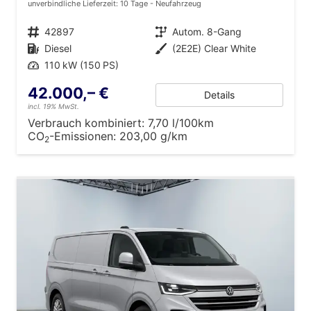
unverbindliche Lieferzeit:
10 Tage
Neufahrzeug
Fahrzeugnr.
42897
Getriebe
Autom. 8-Gang
Kraftstoff
Diesel
Außenfarbe
(2E2E) Clear White
Leistung
110 kW (150 PS)
42.000,– €
Details
incl. 19% MwSt.
Verbrauch kombiniert:
7,70 l/100km
CO
-Emissionen:
203,00 g/km
2