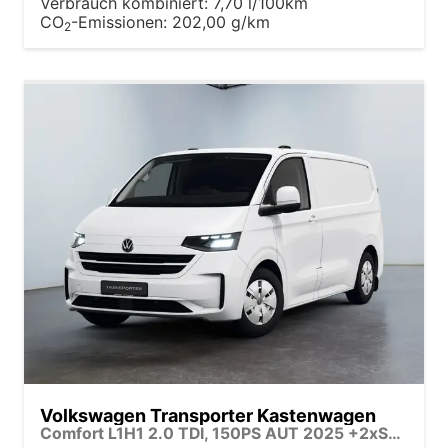
Verbrauch kombiniert:
7,70 l/100km
CO
-Emissionen:
202,00 g/km
2
Volkswagen Transporter Kastenwagen
Comfort L1H1 2.0 TDI, 150PS AUT 2025 +2xSchiebetür +AHK +Standhzg +FAP-Premium +ACC +StopGo +SideAssist +Spurmitte +RFK +PDC +Rangierbrems +LED +Fernlicht +Sitzhzg +Klima +DigitalCockpit +13"Touch +AppConnect +CarPlay +Verkehrsz