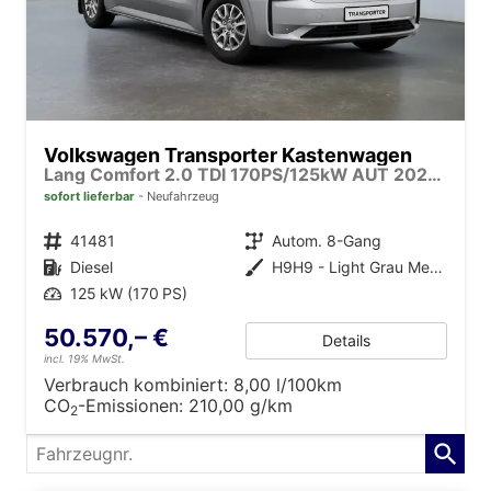
Volkswagen Transporter Kastenwagen
Lang Comfort 2.0 TDI 170PS/125kW AUT 2026 +AHK +IQ.Light +16" ALU +Fahrerassistentzpaket Premium Plus +Style
sofort lieferbar
Neufahrzeug
Fahrzeugnr.
41481
Getriebe
Autom. 8-Gang
Kraftstoff
Diesel
Außenfarbe
H9H9 - Light Grau Metallic
Leistung
125 kW (170 PS)
50.570,– €
Details
incl. 19% MwSt.
Verbrauch kombiniert:
8,00 l/100km
CO
-Emissionen:
210,00 g/km
2
Fahrzeugnr.