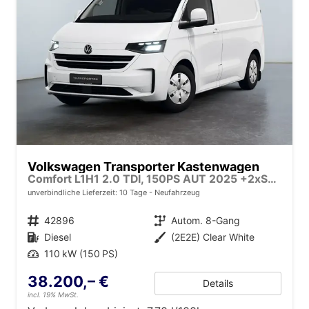
Volkswagen Transporter Kastenwagen
Comfort L1H1 2.0 TDI, 150PS AUT 2025 +2xSchiebetür +AHK +Standhzg +FAP-Plus +RFK +PDC +LED +Fernlicht +Sitzhzg +Klima +DigitalCockpit +13"Touch +CarPlay +LaneAssist +Verkehrsz. +Notbrems +70lTank +Zusatzbatt +Doppelsitz
unverbindliche Lieferzeit:
10 Tage
Neufahrzeug
Fahrzeugnr.
42896
Getriebe
Autom. 8-Gang
Kraftstoff
Diesel
Außenfarbe
(2E2E) Clear White
Leistung
110 kW (150 PS)
38.200,– €
Details
incl. 19% MwSt.