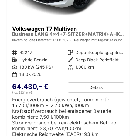
Volkswagen T7 Multivan
Business LANG 4x4+7-SITZER+MATRIX+AHK+KAMERA+SHZ+17" ALU
unverbindliche Lieferzeit:
13.08.2026
Neuwagen mit Tageszulassung
Fahrzeugnr.
42247
Getriebe
Doppelkupplungsgetriebe (DSG)
Kraftstoff
Hybrid Benzin
Außenfarbe
Deep Black Perleffekt
Leistung
180 kW (245 PS)
Kilometerstand
1.000 km
13.07.2026
64.430,– €
Details
incl. 19% MwSt.
Energieverbrauch (gewichtet, kombiniert):
15,70 l/100km + 2,70 kWh/100km
Kraftstoffverbrauch bei entladener Batterie
kombiniert:
7,50 l/100km
Stromverbrauch bei rein elektrischem Betrieb
kombiniert:
23,70 kWh/100km
Elektrische Reichweite (EAER):
93 km