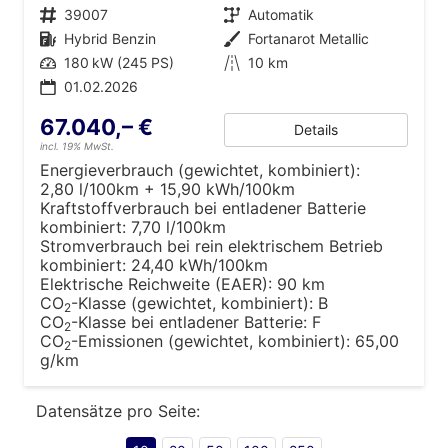
Fahrzeugnr.
39007
Getriebe
Automatik
Kraftstoff
Hybrid Benzin
Außenfarbe
Fortanarot Metallic
Leistung
180 kW (245 PS)
Kilometerstand
10 km
01.02.2026
67.040,– €
Details
incl. 19% MwSt.
Energieverbrauch (gewichtet, kombiniert):
2,80 l/100km + 15,90 kWh/100km
Kraftstoffverbrauch bei entladener Batterie
kombiniert:
7,70 l/100km
Stromverbrauch bei rein elektrischem Betrieb
kombiniert:
24,40 kWh/100km
Elektrische Reichweite (EAER):
90 km
CO
-Klasse (gewichtet, kombiniert):
B
2
CO
-Klasse bei entladener Batterie:
F
2
CO
-Emissionen (gewichtet, kombiniert):
65,00
2
g/km
Datensätze pro Seite: