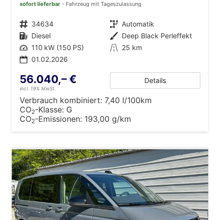
sofort lieferbar
Fahrzeug mit Tageszulassung
Fahrzeugnr.
34634
Getriebe
Automatik
Kraftstoff
Diesel
Außenfarbe
Deep Black Perleffekt
Leistung
110 kW (150 PS)
Kilometerstand
25 km
01.02.2026
56.040,– €
Details
incl. 19% MwSt.
Verbrauch kombiniert:
7,40 l/100km
CO
-Klasse:
G
2
CO
-Emissionen:
193,00 g/km
2