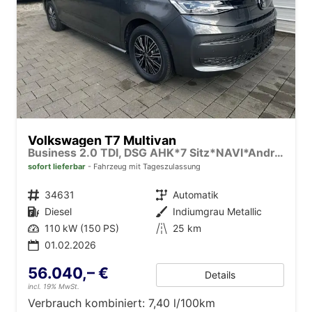
Volkswagen T7 Multivan
Business 2.0 TDI, DSG AHK*7 Sitz*NAVI*Android Auto*SHZ*Matrix*17"*Kamera*3Z Klimaauto*
sofort lieferbar
Fahrzeug mit Tageszulassung
Fahrzeugnr.
34631
Getriebe
Automatik
Kraftstoff
Diesel
Außenfarbe
Indiumgrau Metallic
Leistung
110 kW (150 PS)
Kilometerstand
25 km
01.02.2026
56.040,– €
Details
incl. 19% MwSt.
Verbrauch kombiniert:
7,40 l/100km