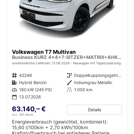
Volkswagen T7 Multivan
Business KURZ 4x4+7-SITZER+MATRIX+AHK+KAMERA+SHZ+17" ALU
unverbindliche Lieferzeit:
13.08.2026
Neuwagen mit Tageszulassung
Fahrzeugnr.
42246
Getriebe
Doppelkupplungsgetriebe (DSG)
Kraftstoff
Hybrid Benzin
Außenfarbe
Indiumgrau Metallic
Leistung
180 kW (245 PS)
Kilometerstand
1.000 km
13.07.2026
63.140,– €
Details
incl. 19% MwSt.
Energieverbrauch (gewichtet, kombiniert):
15,60 l/100km + 2,70 kWh/100km
Kraftstoffverbrauch bei entladener Batterie