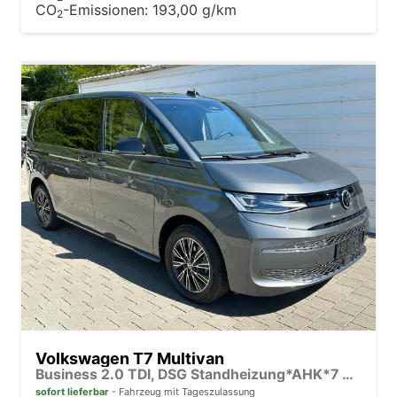
CO
-Emissionen:
193,00 g/km
2
Volkswagen T7 Multivan
Business 2.0 TDI, DSG Standheizung*AHK*7 Sitz*NAVI*Android Auto*SHZ*Matrix*17"*Kamera*3Z Klimaauto*
sofort lieferbar
Fahrzeug mit Tageszulassung