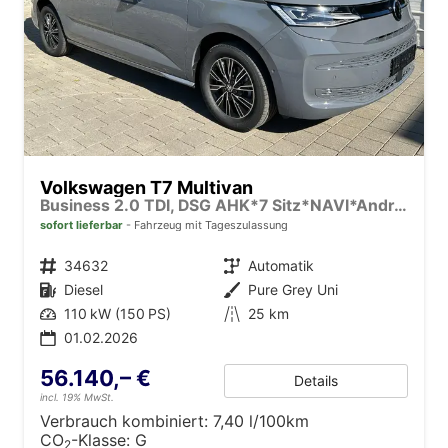
Volkswagen T7 Multivan
Business 2.0 TDI, DSG AHK*7 Sitz*NAVI*Android Auto*SHZ*Matrix*17"*Kamera*3Z Klimaauto*
sofort lieferbar
Fahrzeug mit Tageszulassung
Fahrzeugnr.
34632
Getriebe
Automatik
Kraftstoff
Diesel
Außenfarbe
Pure Grey Uni
Leistung
110 kW (150 PS)
Kilometerstand
25 km
01.02.2026
56.140,– €
Details
incl. 19% MwSt.
Verbrauch kombiniert:
7,40 l/100km
CO
-Klasse:
G
2