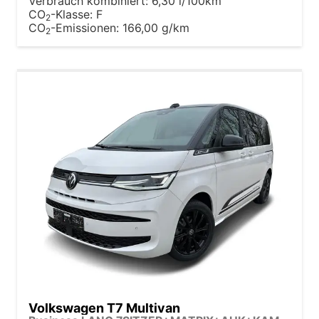
Verbrauch kombiniert:
6,30 l/100km
CO
-Klasse:
F
2
CO
-Emissionen:
166,00 g/km
2
Volkswagen T7 Multivan