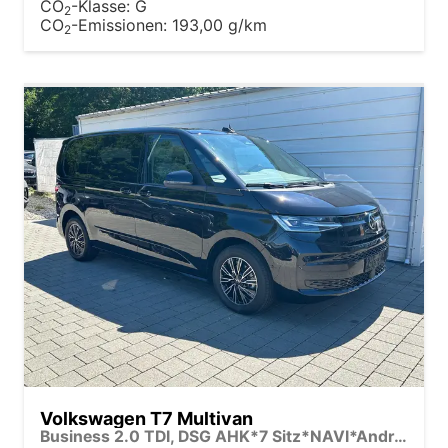
CO
-Klasse:
G
2
CO
-Emissionen:
193,00 g/km
2
Volkswagen T7 Multivan
Business 2.0 TDI, DSG AHK*7 Sitz*NAVI*Android Auto*SHZ*Matrix*17"*Kamera*3Z Klimaauto*