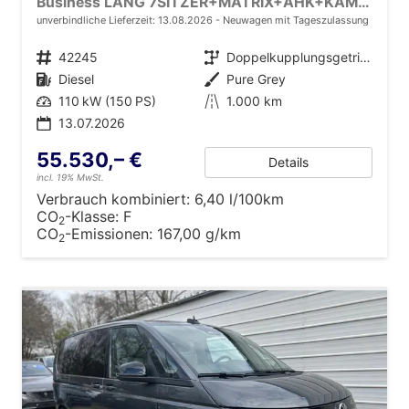
Business LANG 7SITZER+MATRIX+AHK+KAMERA+SHZ+17" ALU
unverbindliche Lieferzeit:
13.08.2026
Neuwagen mit Tageszulassung
Fahrzeugnr.
42245
Getriebe
Doppelkupplungsgetriebe (DSG)
Kraftstoff
Diesel
Außenfarbe
Pure Grey
Leistung
110 kW (150 PS)
Kilometerstand
1.000 km
13.07.2026
55.530,– €
Details
incl. 19% MwSt.
Verbrauch kombiniert:
6,40 l/100km
CO
-Klasse:
F
2
CO
-Emissionen:
167,00 g/km
2