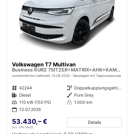
Volkswagen T7 Multivan
Business KURZ 7SITZER+MATRIX+AHK+KAMERA+SHZ+17" ALU
unverbindliche Lieferzeit:
13.08.2026
Neuwagen mit Tageszulassung
Fahrzeugnr.
42244
Getriebe
Doppelkupplungsgetriebe (DSG)
Kraftstoff
Diesel
Außenfarbe
Pure Grey
Leistung
110 kW (150 PS)
Kilometerstand
1.000 km
13.07.2026
53.430,– €
Details
incl. 19% MwSt.