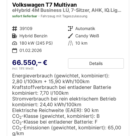
Volkswagen T7 Multivan
eHybrid 4M Business LÜ, 7-Sitzer, AHK, IQ.Light, easyOpen, Navi, 5-J Garantie
sofort lieferbar
Fahrzeug mit Tageszulassung
Fahrzeugnr.
39109
Getriebe
Automatik
Kraftstoff
Hybrid Benzin
Außenfarbe
Candy Weiß
Leistung
180 kW (245 PS)
Kilometerstand
10 km
01.02.2026
66.550,– €
Details
incl. 19% MwSt.
Energieverbrauch (gewichtet, kombiniert):
2,80 l/100km + 15,90 kWh/100km
Kraftstoffverbrauch bei entladener Batterie
kombiniert:
7,70 l/100km
Stromverbrauch bei rein elektrischem Betrieb
kombiniert:
24,40 kWh/100km
Elektrische Reichweite (EAER):
90 km
CO
-Klasse (gewichtet, kombiniert):
B
2
CO
-Klasse bei entladener Batterie:
F
2
CO
-Emissionen (gewichtet, kombiniert):
65,00
2
g/km