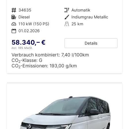
Fahrzeugnr.
34635
Getriebe
Automatik
Kraftstoff
Diesel
Außenfarbe
Indiumgrau Metallic
Leistung
110 kW (150 PS)
Kilometerstand
25 km
01.02.2026
58.340,– €
Details
incl. 19% MwSt.
Verbrauch kombiniert:
7,40 l/100km
CO
-Klasse:
G
2
CO
-Emissionen:
193,00 g/km
2