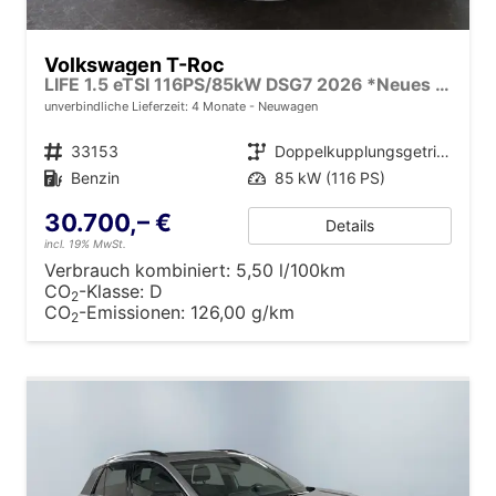
Volkswagen T-Roc
LIFE 1.5 eTSI 116PS/85kW DSG7 2026 *Neues Modell*
unverbindliche Lieferzeit:
4 Monate
Neuwagen
Fahrzeugnr.
33153
Getriebe
Doppelkupplungsgetriebe (DSG)
Kraftstoff
Benzin
Leistung
85 kW (116 PS)
30.700,– €
Details
incl. 19% MwSt.
Verbrauch kombiniert:
5,50 l/100km
CO
-Klasse:
D
2
CO
-Emissionen:
126,00 g/km
2