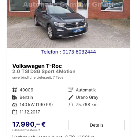
Volkswagen T-Roc
2.0 TSI DSG Sport 4Motion
unverbindliche Lieferzeit:
7 Tage
Fahrzeugnr.
40006
Getriebe
Automatik
Kraftstoff
Benzin
Außenfarbe
Urano Gray
Leistung
140 kW (190 PS)
Kilometerstand
75.768 km
11.12.2017
17.990,– €
Details
Differenzbesteuert