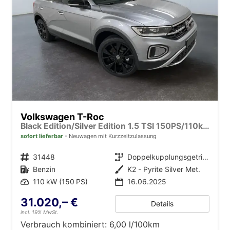
Volkswagen T-Roc
Black Edition/Silver Edition 1.5 TSI 150PS/110kW DSG 2025 +Black Paket+19"ALU+MATRIX+PANO
sofort lieferbar
Neuwagen mit Kurzzeitzulassung
Fahrzeugnr.
31448
Getriebe
Doppelkupplungsgetriebe (DSG)
Kraftstoff
Benzin
Außenfarbe
K2 - Pyrite Silver Met.
Leistung
110 kW (150 PS)
16.06.2025
31.020,– €
Details
incl. 19% MwSt.
Verbrauch kombiniert:
6,00 l/100km