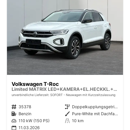
Volkswagen T-Roc
Limited MATRIX LED+KAMERA+EL.HECKKL.+PDC+SHZ
unverbindliche Lieferzeit: SOFORT
Neuwagen mit Kurzzeitzulassung
Fahrzeugnr.
35378
Getriebe
Doppelkupplungsgetriebe (DSG)
Kraftstoff
Benzin
Außenfarbe
Pure-White mit Dachfarbe in Deep Black Perleffekt
Leistung
110 kW (150 PS)
Kilometerstand
10 km
11.03.2026