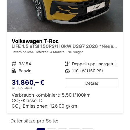
Volkswagen T-Roc
LIFE 1.5 eTSI 150PS/110kW DSG7 2026 *Neues Modell*
unverbindliche Lieferzeit:
4 Monate
Neuwagen
Fahrzeugnr.
33154
Getriebe
Doppelkupplungsgetriebe (DSG)
Kraftstoff
Benzin
Leistung
110 kW (150 PS)
31.860,– €
Details
incl. 19% MwSt.
Verbrauch kombiniert:
5,50 l/100km
CO
-Klasse:
D
2
CO
-Emissionen:
126,00 g/km
2
Datensätze pro Seite: