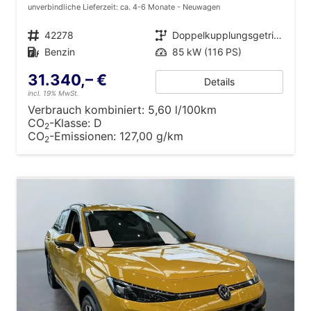
unverbindliche Lieferzeit: ca. 4-6 Monate
Neuwagen
Fahrzeugnr.
42278
Getriebe
Doppelkupplungsgetriebe (DSG)
Kraftstoff
Benzin
Leistung
85 kW (116 PS)
31.340,– €
Details
incl. 19% MwSt.
Verbrauch kombiniert:
5,60 l/100km
CO
-Klasse:
D
2
CO
-Emissionen:
127,00 g/km
2