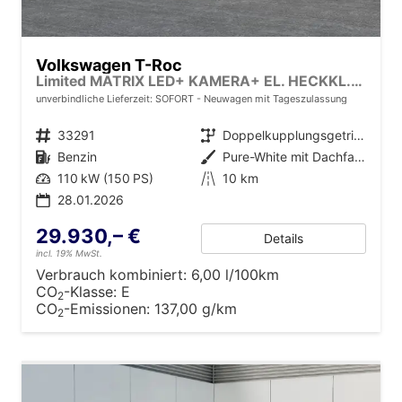
Volkswagen T-Roc
Limited MATRIX LED+ KAMERA+ EL. HECKKL.+PDC+SHZ
unverbindliche Lieferzeit: SOFORT
Neuwagen mit Tageszulassung
Fahrzeugnr.
33291
Getriebe
Doppelkupplungsgetriebe (DSG)
Kraftstoff
Benzin
Außenfarbe
Pure-White mit Dachfarbe in Deep Black Perleffekt
Leistung
110 kW (150 PS)
Kilometerstand
10 km
28.01.2026
29.930,– €
Details
incl. 19% MwSt.
Verbrauch kombiniert:
6,00 l/100km
CO
-Klasse:
E
2
CO
-Emissionen:
137,00 g/km
2