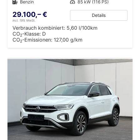
Kraftstoff
Benzin
Leistung
85 kW (116 PS)
29.100,– €
Details
incl. 19% MwSt.
Verbrauch kombiniert:
5,60 l/100km
CO
-Klasse:
D
2
CO
-Emissionen:
127,00 g/km
2