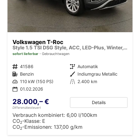
Volkswagen T-Roc
Style 1.5 TSI DSG Style, ACC, LED-Plus, Winter, 17-Zoll
sofort lieferbar
Gebrauchtwagen
Fahrzeugnr.
41586
Getriebe
Automatik
Kraftstoff
Benzin
Außenfarbe
Indiumgrau Metallic
Leistung
110 kW (150 PS)
Kilometerstand
2.400 km
01.02.2026
28.000,– €
Details
Differenzbesteuert
Verbrauch kombiniert:
6,00 l/100km
CO
-Klasse:
E
2
CO
-Emissionen:
137,00 g/km
2