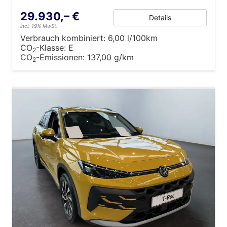
29.930,– €
Details
incl. 19% MwSt.
Verbrauch kombiniert:
6,00 l/100km
CO
-Klasse:
E
2
CO
-Emissionen:
137,00 g/km
2