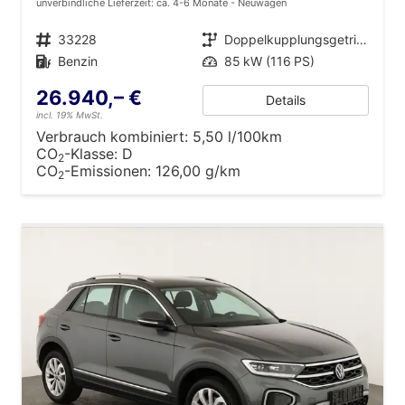
unverbindliche Lieferzeit: ca. 4-6 Monate
Neuwagen
Fahrzeugnr.
33228
Getriebe
Doppelkupplungsgetriebe (DSG)
Kraftstoff
Benzin
Leistung
85 kW (116 PS)
26.940,– €
Details
incl. 19% MwSt.
Verbrauch kombiniert:
5,50 l/100km
CO
-Klasse:
D
2
CO
-Emissionen:
126,00 g/km
2