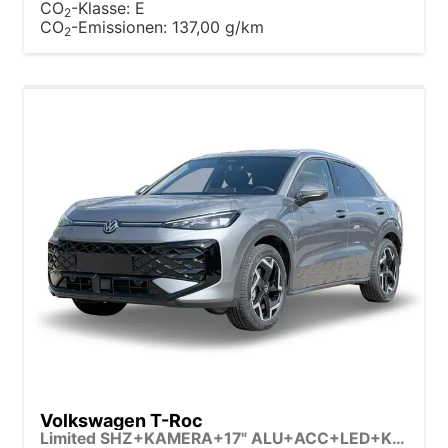
CO
-Klasse:
E
2
CO
-Emissionen:
137,00 g/km
2
Volkswagen T-Roc
Limited SHZ+KAMERA+17" ALU+ACC+LED+KLIMA+PARK ASSIST