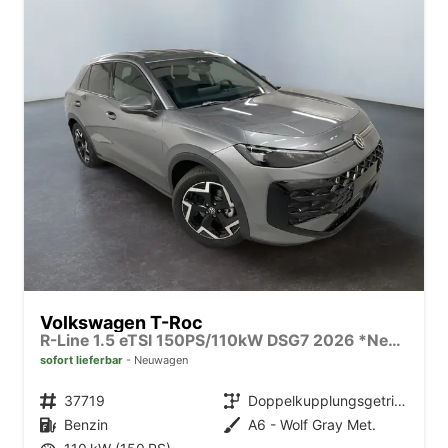
Volkswagen T-Roc
R-Line 1.5 eTSI 150PS/110kW DSG7 2026 *Neues Modell* | +AHK+18"ALU+PARK ASSIST PLUS
sofort lieferbar
Neuwagen
Fahrzeugnr.
37719
Getriebe
Doppelkupplungsgetriebe (DSG)
Kraftstoff
Benzin
Außenfarbe
A6 - Wolf Gray Met.