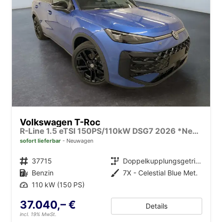
Volkswagen T-Roc
R-Line 1.5 eTSI 150PS/110kW DSG7 2026 *Neues Modell* | +AHK +BlackStyle +19" ALU +IQ.Licht-Matrix
sofort lieferbar
Neuwagen
Fahrzeugnr.
37715
Getriebe
Doppelkupplungsgetriebe (DSG)
Kraftstoff
Benzin
Außenfarbe
7X - Celestial Blue Met.
Leistung
110 kW (150 PS)
37.040,– €
Details
incl. 19% MwSt.