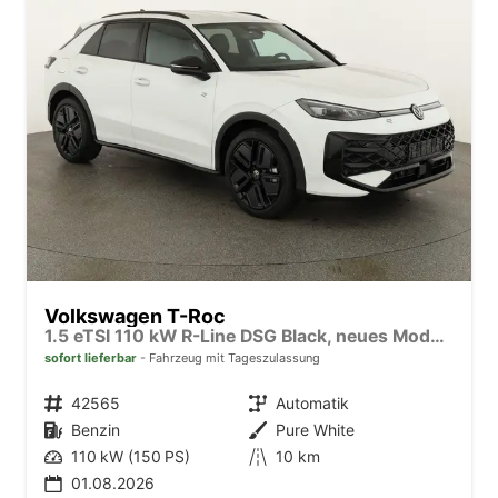
Volkswagen T-Roc
1.5 eTSI 110 kW R-Line DSG Black, neues Modell, 19-Zoll, Winter, sofort
sofort lieferbar
Fahrzeug mit Tageszulassung
Fahrzeugnr.
42565
Getriebe
Automatik
Kraftstoff
Benzin
Außenfarbe
Pure White
Leistung
110 kW (150 PS)
Kilometerstand
10 km
01.08.2026