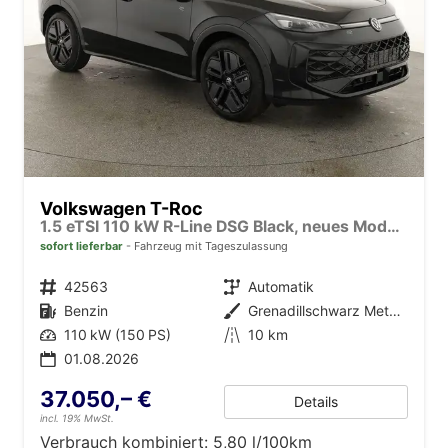
Volkswagen T-Roc
1.5 eTSI 110 kW R-Line DSG Black, neues Modell, 19-Zoll, Winter, sofort
sofort lieferbar
Fahrzeug mit Tageszulassung
Fahrzeugnr.
42563
Getriebe
Automatik
Kraftstoff
Benzin
Außenfarbe
Grenadillschwarz Metallic
Leistung
110 kW (150 PS)
Kilometerstand
10 km
01.08.2026
37.050,– €
Details
incl. 19% MwSt.
Verbrauch kombiniert:
5,80 l/100km