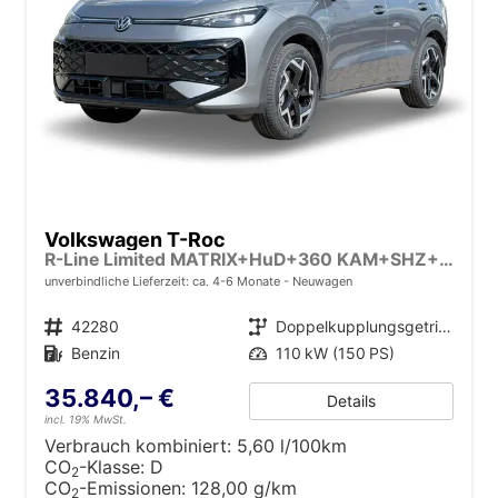
Volkswagen T-Roc
R-Line Limited MATRIX+HuD+360 KAM+SHZ+ACC+eHK+18" ALU
unverbindliche Lieferzeit: ca. 4-6 Monate
Neuwagen
Fahrzeugnr.
42280
Getriebe
Doppelkupplungsgetriebe (DSG)
Kraftstoff
Benzin
Leistung
110 kW (150 PS)
35.840,– €
Details
incl. 19% MwSt.
Verbrauch kombiniert:
5,60 l/100km
CO
-Klasse:
D
2
CO
-Emissionen:
128,00 g/km
2