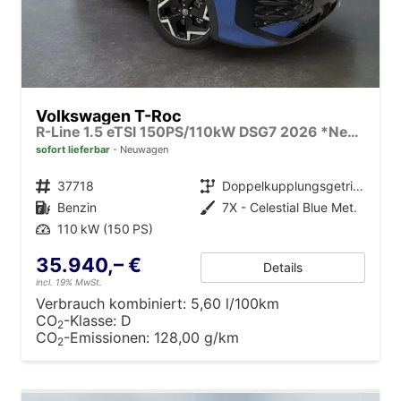
Volkswagen T-Roc
R-Line 1.5 eTSI 150PS/110kW DSG7 2026 *Neues Modell* +AHK+PARK ASSIST PLUS+18"ALU
sofort lieferbar
Neuwagen
Fahrzeugnr.
37718
Getriebe
Doppelkupplungsgetriebe (DSG)
Kraftstoff
Benzin
Außenfarbe
7X - Celestial Blue Met.
Leistung
110 kW (150 PS)
35.940,– €
Details
incl. 19% MwSt.
Verbrauch kombiniert:
5,60 l/100km
CO
-Klasse:
D
2
CO
-Emissionen:
128,00 g/km
2