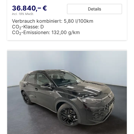
36.840,– €
Details
incl. 19% MwSt.
Verbrauch kombiniert:
5,80 l/100km
CO
-Klasse:
D
2
CO
-Emissionen:
132,00 g/km
2