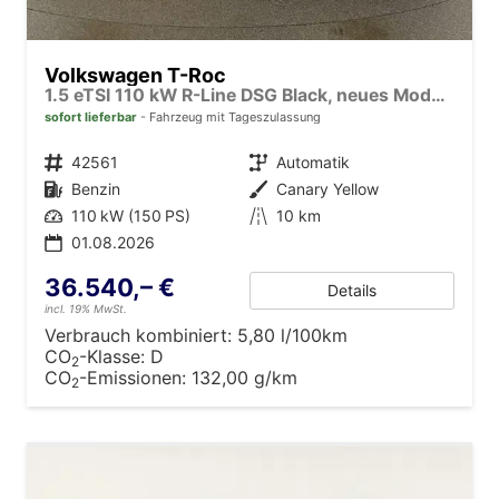
Volkswagen T-Roc
1.5 eTSI 110 kW R-Line DSG Black, neues Modell, 19-Zoll, Winter, sofort
sofort lieferbar
Fahrzeug mit Tageszulassung
Fahrzeugnr.
42561
Getriebe
Automatik
Kraftstoff
Benzin
Außenfarbe
Canary Yellow
Leistung
110 kW (150 PS)
Kilometerstand
10 km
01.08.2026
36.540,– €
Details
incl. 19% MwSt.
Verbrauch kombiniert:
5,80 l/100km
CO
-Klasse:
D
2
CO
-Emissionen:
132,00 g/km
2