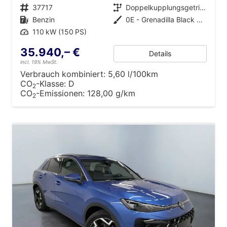
Fahrzeugnr.
37717
Getriebe
Doppelkupplungsgetriebe (DSG)
Kraftstoff
Benzin
Außenfarbe
0E - Grenadilla Black Met.
Leistung
110 kW (150 PS)
35.940,– €
Details
incl. 19% MwSt.
Verbrauch kombiniert:
5,60 l/100km
CO
-Klasse:
D
2
CO
-Emissionen:
128,00 g/km
2