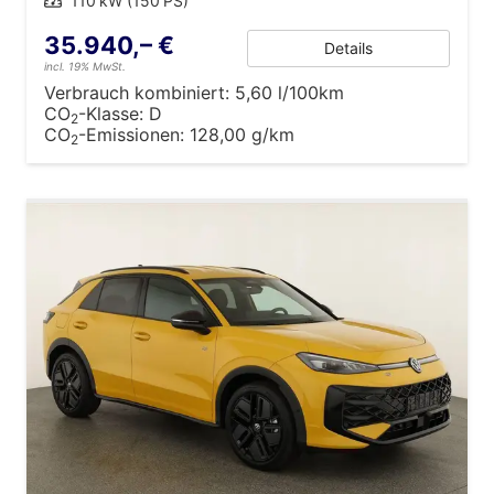
Leistung
110 kW (150 PS)
35.940,– €
Details
incl. 19% MwSt.
Verbrauch kombiniert:
5,60 l/100km
CO
-Klasse:
D
2
CO
-Emissionen:
128,00 g/km
2