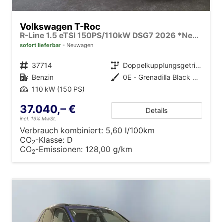
Volkswagen T-Roc
R-Line 1.5 eTSI 150PS/110kW DSG7 2026 *Neues Modell* | +AHK +BlackStyle +19" ALU +IQ.Licht-Matrix
sofort lieferbar
Neuwagen
Fahrzeugnr.
37714
Getriebe
Doppelkupplungsgetriebe (DSG)
Kraftstoff
Benzin
Außenfarbe
0E - Grenadilla Black Met.
Leistung
110 kW (150 PS)
37.040,– €
Details
incl. 19% MwSt.
Verbrauch kombiniert:
5,60 l/100km
CO
-Klasse:
D
2
CO
-Emissionen:
128,00 g/km
2