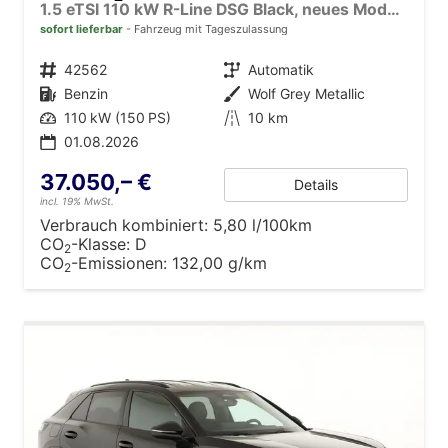
1.5 eTSI 110 kW R-Line DSG Black, neues Modell, 19-Zoll, Winter, sofort
sofort lieferbar
Fahrzeug mit Tageszulassung
Fahrzeugnr.
42562
Getriebe
Automatik
Kraftstoff
Benzin
Außenfarbe
Wolf Grey Metallic
Leistung
110 kW (150 PS)
Kilometerstand
10 km
01.08.2026
37.050,– €
Details
incl. 19% MwSt.
Verbrauch kombiniert:
5,80 l/100km
CO
-Klasse:
D
2
CO
-Emissionen:
132,00 g/km
2