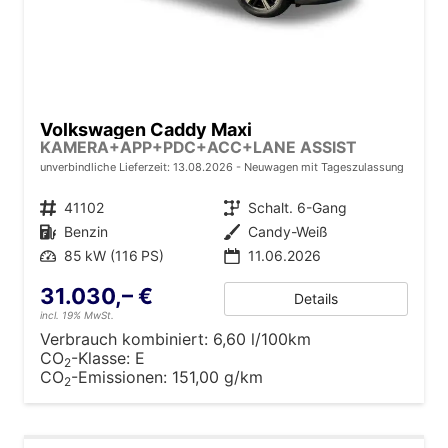
Volkswagen Caddy Maxi
KAMERA+APP+PDC+ACC+LANE ASSIST
unverbindliche Lieferzeit:
13.08.2026
Neuwagen mit Tageszulassung
Fahrzeugnr.
41102
Getriebe
Schalt. 6-Gang
Kraftstoff
Benzin
Außenfarbe
Candy-Weiß
Leistung
85 kW (116 PS)
11.06.2026
31.030,– €
Details
incl. 19% MwSt.
Verbrauch kombiniert:
6,60 l/100km
CO
-Klasse:
E
2
CO
-Emissionen:
151,00 g/km
2