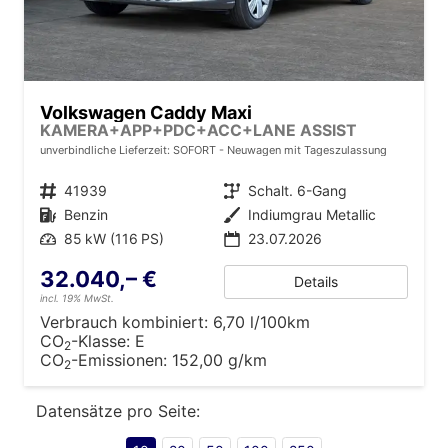
Volkswagen Caddy Maxi
KAMERA+APP+PDC+ACC+LANE ASSIST
unverbindliche Lieferzeit: SOFORT
Neuwagen mit Tageszulassung
Fahrzeugnr.
41939
Getriebe
Schalt. 6-Gang
Kraftstoff
Benzin
Außenfarbe
Indiumgrau Metallic
Leistung
85 kW (116 PS)
23.07.2026
32.040,– €
Details
incl. 19% MwSt.
Verbrauch kombiniert:
6,70 l/100km
CO
-Klasse:
E
2
CO
-Emissionen:
152,00 g/km
2
Datensätze pro Seite: