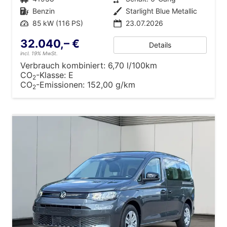
Kraftstoff
Benzin
Außenfarbe
Starlight Blue Metallic
Leistung
85 kW (116 PS)
23.07.2026
32.040,– €
Details
incl. 19% MwSt.
Verbrauch kombiniert:
6,70 l/100km
CO
-Klasse:
E
2
CO
-Emissionen:
152,00 g/km
2