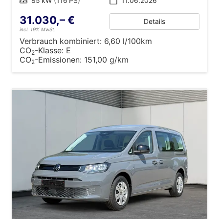
Leistung
85 kW (116 PS)
11.06.2026
31.030,– €
Details
incl. 19% MwSt.
Verbrauch kombiniert:
6,60 l/100km
CO
-Klasse:
E
2
CO
-Emissionen:
151,00 g/km
2