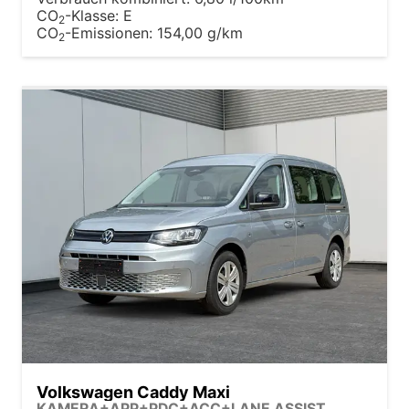
CO
-Klasse:
E
2
CO
-Emissionen:
154,00 g/km
2
Volkswagen Caddy Maxi
KAMERA+APP+PDC+ACC+LANE ASSIST