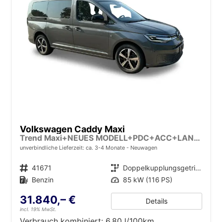
Volkswagen Caddy Maxi
Trend Maxi+NEUES MODELL+PDC+ACC+LANE ASSIST
unverbindliche Lieferzeit: ca. 3-4 Monate
Neuwagen
Fahrzeugnr.
41671
Getriebe
Doppelkupplungsgetriebe (DSG)
Kraftstoff
Benzin
Leistung
85 kW (116 PS)
31.840,– €
Details
incl. 19% MwSt.
Verbrauch kombiniert:
6,80 l/100km