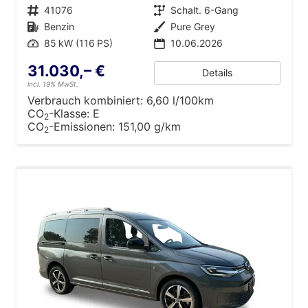
Fahrzeugnr.
41076
Getriebe
Schalt. 6-Gang
Kraftstoff
Benzin
Außenfarbe
Pure Grey
Leistung
85 kW (116 PS)
10.06.2026
31.030,– €
Details
incl. 19% MwSt.
Verbrauch kombiniert:
6,60 l/100km
CO
-Klasse:
E
2
CO
-Emissionen:
151,00 g/km
2