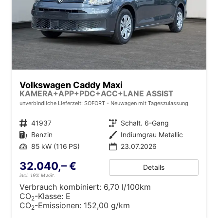
Volkswagen Caddy Maxi
KAMERA+APP+PDC+ACC+LANE ASSIST
unverbindliche Lieferzeit: SOFORT
Neuwagen mit Tageszulassung
Fahrzeugnr.
41937
Getriebe
Schalt. 6-Gang
Kraftstoff
Benzin
Außenfarbe
Indiumgrau Metallic
Leistung
85 kW (116 PS)
23.07.2026
32.040,– €
Details
incl. 19% MwSt.
Verbrauch kombiniert:
6,70 l/100km
CO
-Klasse:
E
2
CO
-Emissionen:
152,00 g/km
2