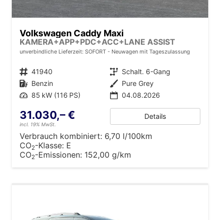
Volkswagen Caddy Maxi
KAMERA+APP+PDC+ACC+LANE ASSIST
unverbindliche Lieferzeit: SOFORT
Neuwagen mit Tageszulassung
Fahrzeugnr.
41940
Getriebe
Schalt. 6-Gang
Kraftstoff
Benzin
Außenfarbe
Pure Grey
Leistung
85 kW (116 PS)
04.08.2026
31.030,– €
Details
incl. 19% MwSt.
Verbrauch kombiniert:
6,70 l/100km
CO
-Klasse:
E
2
CO
-Emissionen:
152,00 g/km
2