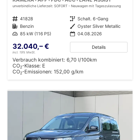
unverbindliche Lieferzeit: SOFORT
Neuwagen mit Tageszulassung
Fahrzeugnr.
41828
Getriebe
Schalt. 6-Gang
Kraftstoff
Benzin
Außenfarbe
Oyster Silver Metallic
Leistung
85 kW (116 PS)
04.08.2026
32.040,– €
Details
incl. 19% MwSt.
Verbrauch kombiniert:
6,70 l/100km
CO
-Klasse:
E
2
CO
-Emissionen:
152,00 g/km
2