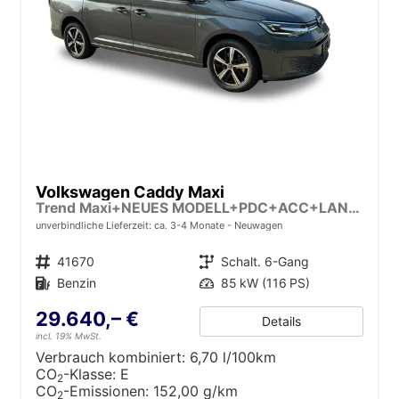
Volkswagen Caddy Maxi
Trend Maxi+NEUES MODELL+PDC+ACC+LANE ASSIST
unverbindliche Lieferzeit: ca. 3-4 Monate
Neuwagen
Fahrzeugnr.
41670
Getriebe
Schalt. 6-Gang
Kraftstoff
Benzin
Leistung
85 kW (116 PS)
29.640,– €
Details
incl. 19% MwSt.
Verbrauch kombiniert:
6,70 l/100km
CO
-Klasse:
E
2
CO
-Emissionen:
152,00 g/km
2