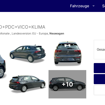
Fahrzeuge
S
ED+PDC+VICO+KLIMA
6 Monate , Landesversion: EU - Europa,
Neuwagen
Gesa
+10