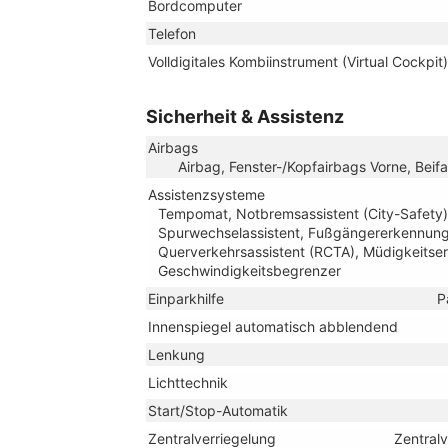
Bordcomputer
Telefon
Volldigitales Kombiinstrument (Virtual Cockpit)
Sicherheit & Assistenz
Airbags
Airbag, Fenster-/Kopfairbags Vorne, Beif
Assistenzsysteme
Tempomat, Notbremsassistent (City-Safety),
Spurwechselassistent, Fußgängererkennung,
Querverkehrsassistent (RCTA), Müdigkeitse
Geschwindigkeitsbegrenzer
Einparkhilfe
P
Innenspiegel automatisch abblendend
Lenkung
Lichttechnik
Start/Stop-Automatik
Zentralverriegelung
Zentral