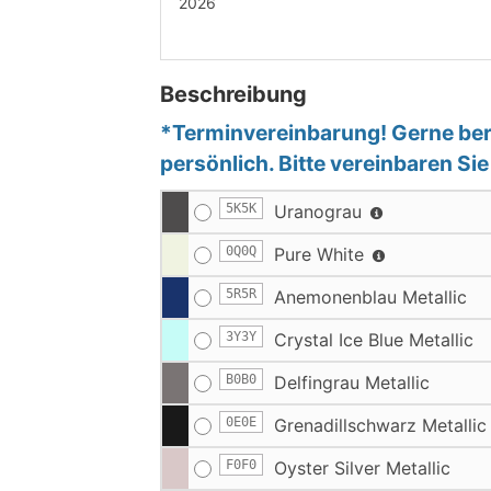
2026
Beschreibung
*Terminvereinbarung! Gerne bera
persönlich. Bitte vereinbaren Si
5K5K
Uranograu
0Q0Q
Pure White
5R5R
Anemonenblau Metallic
3Y3Y
Crystal Ice Blue Metallic
B0B0
Delfingrau Metallic
0E0E
Grenadillschwarz Metallic
F0F0
Oyster Silver Metallic