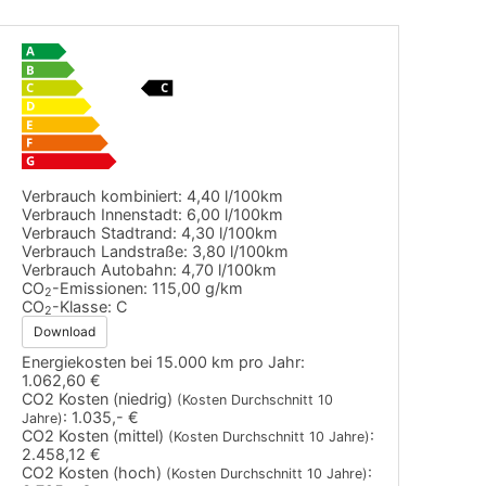
Verbrauch kombiniert:
4,40 l/100km
Verbrauch Innenstadt:
6,00 l/100km
Verbrauch Stadtrand:
4,30 l/100km
Verbrauch Landstraße:
3,80 l/100km
Verbrauch Autobahn:
4,70 l/100km
CO
-Emissionen:
115,00 g/km
2
CO
-Klasse:
C
2
Download
Energiekosten bei 15.000 km pro Jahr:
1.062,60 €
CO2 Kosten (niedrig)
(Kosten Durchschnitt 10
:
1.035,- €
Jahre)
CO2 Kosten (mittel)
:
(Kosten Durchschnitt 10 Jahre)
2.458,12 €
CO2 Kosten (hoch)
:
(Kosten Durchschnitt 10 Jahre)