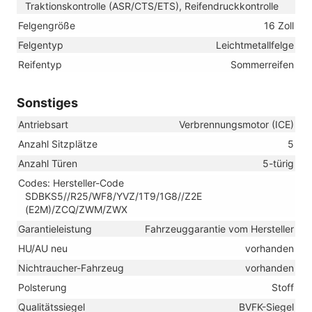
Traktionskontrolle (ASR/CTS/ETS), Reifendruckkontrolle
Felgengröße
16 Zoll
Felgentyp
Leichtmetallfelge
Reifentyp
Sommerreifen
Sonstiges
Antriebsart
Verbrennungsmotor (ICE)
Anzahl Sitzplätze
5
Anzahl Türen
5-türig
Codes: Hersteller-Code
SDBKS5//R25/WF8/YVZ/1T9/1G8//Z2E
(E2M)/ZCQ/ZWM/ZWX
Garantieleistung
Fahrzeuggarantie vom Hersteller
HU/AU neu
vorhanden
Nichtraucher-Fahrzeug
vorhanden
Polsterung
Stoff
Qualitätssiegel
BVFK-Siegel