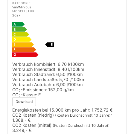
KATEGORIE
Van/Minibus
MODELLJAHR
2027
Verbrauch kombiniert:
6,70 l/100km
Verbrauch Innenstadt:
8,40 l/100km
Verbrauch Stadtrand:
6,50 l/100km
Verbrauch Landstraße:
5,70 l/100km
Verbrauch Autobahn:
6,90 l/100km
CO
-Emissionen:
152,00 g/km
2
CO
-Klasse:
E
2
Download
Energiekosten bei 15.000 km pro Jahr:
1.752,72 €
CO2 Kosten (niedrig)
:
(Kosten Durchschnitt 10 Jahre)
1.368,- €
CO2 Kosten (mittel)
:
(Kosten Durchschnitt 10 Jahre)
3.249,- €