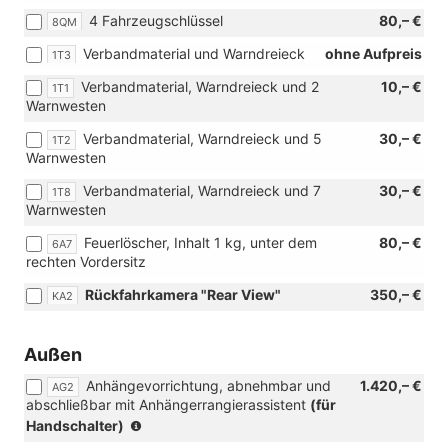
4 Fahrzeugschlüssel
80,– €
8QM
Verbandmaterial und Warndreieck
ohne Aufpreis
1T3
Verbandmaterial, Warndreieck und 2
10,– €
1T1
Warnwesten
Verbandmaterial, Warndreieck und 5
30,– €
1T2
Warnwesten
Verbandmaterial, Warndreieck und 7
30,– €
1T8
Warnwesten
Feuerlöscher, Inhalt 1 kg, unter dem
80,– €
6A7
rechten Vordersitz
Rückfahrkamera "Rear View"
350,– €
KA2
Außen
Anhängevorrichtung, abnehmbar und
1.420,– €
AG2
abschließbar mit Anhängerrangierassistent
(für
(nur
Handschalter)
in