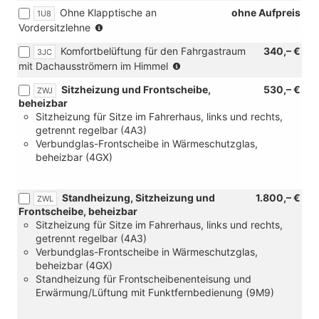
in
Ohne Klapptische an
ohne Aufpreis
1U8
Verbindung
(nur
Vordersitzlehne
mit
in
[3LH]
Komfortbelüftung für den Fahrgastraum
340,– €
3JC
Verbindung
Türverkleidung
(nicht
mit Dachausströmern im Himmel
mit
in
in
[N0C]
Kunsstoff
Sitzheizung und Frontscheibe,
530,– €
ZWJ
Verbindung
Kunstledersitzbezüge
mit
beheizbar
mit
"Pure
Inser,
Sitzheizung für Sitze im Fahrerhaus, links und rechts,
[ZXC]
Diamond"
Armauflage
getrennt regelbar (4A3)
Festes
in
und
Verbundglas-Frontscheibe in Wärmeschutzglas,
Panoramadach
Soul)
Mittelarmlehne
beheizbar (4GX)
und
in
[3CT]
Kunstleder
Verstellbare
und
Standheizung, Sitzheizung und
1.800,– €
ZWL
Gittertrennwand
[1U8]
Frontscheibe, beheizbar
i.Fahrgast-
Ohne
Sitzheizung für Sitze im Fahrerhaus, links und rechts,
/Laderaum,
Klapptische
getrennt regelbar (4A3)
2
an
Verbundglas-Frontscheibe in Wärmeschutzglas,
feste
Vordersitzlehne)
beheizbar (4GX)
Positionen:
Standheizung für Frontscheibenenteisung und
hinter
Erwärmung/Lüftung mit Funktfernbedienung (9M9)
2.
Sitzr.