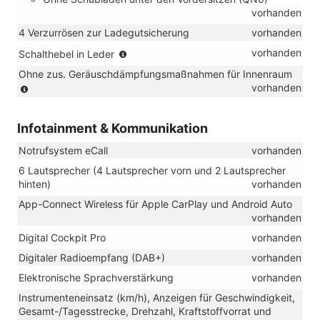
vorhanden
4 Verzurrösen zur Ladegutsicherung
vorhanden
(für
vorhanden
Schalthebel in Leder
Handschalter)
Ohne zus. Geräuschdämpfungsmaßnahmen für Innenraum
(nur
vorhanden
in
Verbindung
Infotainment & Kommunikation
mit
TSI
Notrufsystem eCall
vorhanden
und
eHybrid)
6 Lautsprecher (4 Lautsprecher vorn und 2 Lautsprecher
hinten)
vorhanden
App-Connect Wireless für Apple CarPlay und Android Auto
vorhanden
Digital Cockpit Pro
vorhanden
Digitaler Radioempfang (DAB+)
vorhanden
Elektronische Sprachverstärkung
vorhanden
Instrumenteneinsatz (km/h), Anzeigen für Geschwindigkeit,
Gesamt-/Tagesstrecke, Drehzahl, Kraftstoffvorrat und