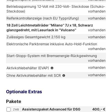
Betriebsspannung 12-Volt mit 230-Volt- Steckdose (Schuko-
Steckdose)
vorhanden
Reifenkontrollanzeige (nach EU Typprüfung)
vorhanden
18 Zoll Leichtmetallräder ''Milano'' 7J x 18, Schwarz
glanzgedreht, mit Lasurlack in ''Vulcano''
vorhanden
Zulässiges Gesamtgewicht 2.150 kg
vorhanden
Elektronische Parkbremse inklusive Auto-Hold-Funktion
vorhanden
Start-Stopp-System mit Bremsenergie-Rückgewinnung
vorhanden
(nur
vorhanden
Aktivkohlebehälter (EVAP)
in
(nur
vorhanden
Ohne Aktivkohlebehälter mit SCR
Verbindung
in
mit
Verbindung
TSI)
mit
Optionale Extras
TDI)
Pakete
Assistenzpaket Advanced für DSG
400,– €
ZWB