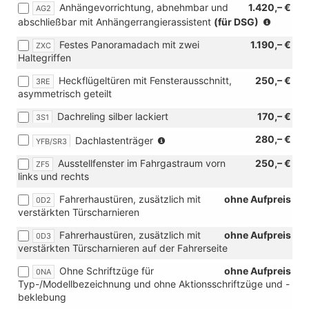
Anhängevorrichtung, abnehmbar und
1.420,– €
AG2
Verbindung
(nur
abschließbar mit Anhängerrangierassistent
(für DSG)
mit
in
[KA2]
Festes Panoramadach mit zwei
1.190,– €
ZXC
Verbind
Rückfahrkamera
Haltegriffen
mit
"Rear
[KA2]
View"
Heckflügeltüren mit Fensterausschnitt,
250,– €
3RE
Rückfa
und
asymmetrisch geteilt
"Rear
[ZWD]
View"
Parklenkassistent
Dachreling silber lackiert
170,– €
3S1
und
mit
[ZWB]
(nur
280,– €
Dachlastenträger
Car2X)
YFB/SR3
Assiste
in
Ausstellfenster im Fahrgastraum vorn
250,– €
Advanc
ZF5
Verbindung
links und rechts
mit
[3S6]
Fahrerhaustüren, zusätzlich mit
ohne Aufpreis
0D2
Dachreling-
verstärkten Türscharnieren
Vorbereitung)
Fahrerhaustüren, zusätzlich mit
ohne Aufpreis
0D3
verstärkten Türscharnieren auf der Fahrerseite
Ohne Schriftzüge für
ohne Aufpreis
0NA
Typ-/Modellbezeichnung und ohne Aktionsschriftzüge und -
beklebung