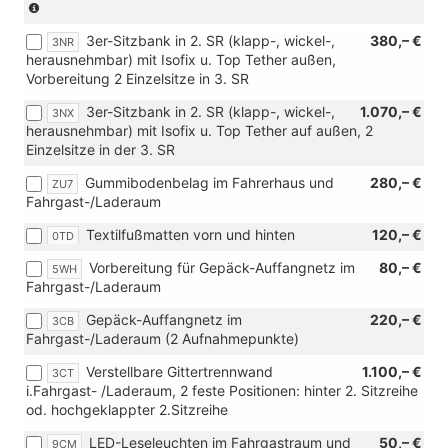
od.
(nur
hochgeklappter
in
3er-Sitzbank in 2. SR (klapp-, wickel-,
380,– €
2.Sitzr.)
Verbindung
3NR
herausnehmbar) mit Isofix u. Top Tether außen,
mit
Vorbereitung 2 Einzelsitze in 3. SR
TDI
und
3er-Sitzbank in 2. SR (klapp-, wickel-,
1.070,– €
3NX
[7E0]
herausnehmbar) mit Isofix u. Top Tether auf außen, 2
Ohne
Einzelsitze in der 3. SR
Wärmespeicher/Zusatzheizung)
Gummibodenbelag im Fahrerhaus und
280,– €
ZU7
Fahrgast-/Laderaum
Textilfußmatten vorn und hinten
120,– €
0TD
Vorbereitung für Gepäck-Auffangnetz im
80,– €
5WH
Fahrgast-/Laderaum
Gepäck-Auffangnetz im
220,– €
3CB
Fahrgast-/Laderaum (2 Aufnahmepunkte)
Verstellbare Gittertrennwand
1.100,– €
3CT
i.Fahrgast- /Laderaum, 2 feste Positionen: hinter 2. Sitzreihe
od. hochgeklappter 2.Sitzreihe
LED-Leseleuchten im Fahrgastraum und
50,– €
9CM