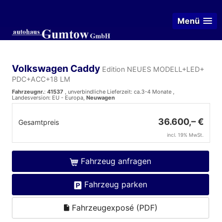
Menü
Volkswagen Caddy
Edition NEUES MODELL+LED+
PDC+ACC+18 LM
Fahrzeugnr.
:
41537
, unverbindliche Lieferzeit: ca.3-4 Monate ,
Landesversion: EU - Europa,
Neuwagen
36.600,– €
Gesamtpreis
incl. 19% MwSt.
Fahrzeug anfragen
Fahrzeug parken
Fahrzeugexposé (PDF)