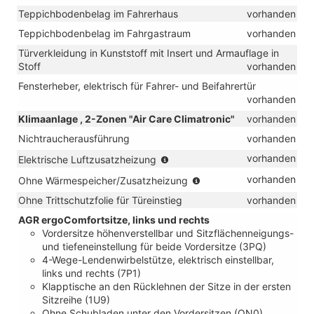
Teppichbodenbelag im Fahrerhaus
vorhanden
Teppichbodenbelag im Fahrgastraum
vorhanden
Türverkleidung in Kunststoff mit Insert und Armauflage in
Stoff
vorhanden
Fensterheber, elektrisch für Fahrer- und Beifahrertür
vorhanden
Klimaanlage , 2-Zonen "Air Care Climatronic"
vorhanden
Nichtraucherausführung
vorhanden
(nur
vorhanden
Elektrische Luftzusatzheizung
in
(nur
vorhanden
Ohne Wärmespeicher/Zusatzheizung
Verbindung
in
mit
Ohne Trittschutzfolie für Türeinstieg
vorhanden
Verbindung
TDI)
mit
AGR ergoComfortsitze, links und rechts
TSI)
Vordersitze höhenverstellbar und Sitzflächenneigungs-
und tiefeneinstellung für beide Vordersitze (3PQ)
4-Wege-Lendenwirbelstütze, elektrisch einstellbar,
links und rechts (7P1)
Klapptische an den Rücklehnen der Sitze in der ersten
Sitzreihe (1U9)
Ohne Schubladen unter den Vordersitzen (QN0)