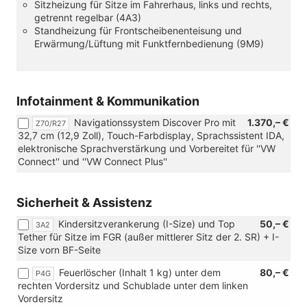
Sitzheizung für Sitze im Fahrerhaus, links und rechts,
(nur
Diamond"
getrennt regelbar (4A3)
in
mit
Standheizung für Frontscheibenenteisung und
Verbindung
Interieur
Erwärmung/Lüftung mit Funktfernbedienung (9M9)
mit
Soul/Soul-
[ZWL]
Soul/Schwarz
Standheizung,
(CU))
Sitzheizung
und
Infotainment & Kommunikation
beheizbare
Navigationssystem Discover Pro mit
1.370,– €
Frontscheibe)
Z70/R27
32,7 cm (12,9 Zoll), Touch-Farbdisplay, Sprachssistent IDA,
elektronische Sprachverstärkung und Vorbereitet für ''VW
Connect'' und ''VW Connect Plus''
Sicherheit & Assistenz
Kindersitzverankerung (I-Size) und Top
50,– €
3A2
Tether für Sitze im FGR (außer mittlerer Sitz der 2. SR) + I-
Size vorn BF-Seite
Feuerlöscher (Inhalt 1 kg) unter dem
80,– €
P4G
rechten Vordersitz und Schublade unter dem linken
Vordersitz