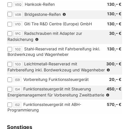
Hankook-Reifen
130,– €
V0Q
Verbindung
mit
(nur
130,– €
Bridgestone-Reifen
V0R
[J69]
in
Ganzjahresreifen
Giti Tire R&D Centre (Europe) GmbH
130,– €
V1D
Verbindung
205/60
mit
R16
Radschrauben mit Adapter zur
30,– €
1PC
[J69]
96H
(nur
Radsicherung
Ganzjahresreifen
XL
in
205/60
Stahl-Reserverad mit Fahrbereifung inkl.
oder
130,– €
1G2
Verbindung
R16
Bordwerkzeug und Wagenheber
[J74]
mit
96H
Ganzjahresreifen
Leichtmetallräder)
XL
Leichtmetall-Reserverad mit
300,– €
1G3
215/55
oder
(nur
Fahrbereifung inkl. Bordwerkzeug und Wagenheber
R17
[J74]
in
98H
Vorbereitung Funktionssteuergerät
Ganzjahresreifen
20,– €
IS9
Verbindu
XL)
215/55
mit
Funktionssteuergerät mit Steuerung
450,– €
IS4
R17
Leichtmet
(nur
Energiemanagement für Vorbereitung Zweitbatterie
98H
in
XL)
Funktionssteuergerät mit ABH-
570,– €
IS2
Verbindu
Programmierung
mit
[8FV]
Vorbereit
Sonstiges
für