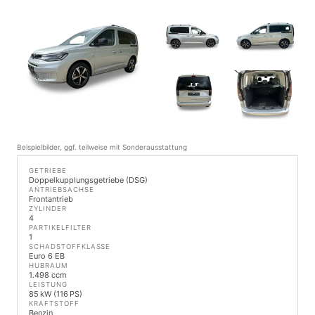
Beispielbilder, ggf. teilweise mit Sonderausstattung
GETRIEBE
Doppelkupplungsgetriebe (DSG)
ANTRIEBSACHSE
Frontantrieb
ZYLINDER
4
PARTIKELFILTER
1
SCHADSTOFFKLASSE
Euro 6 EB
HUBRAUM
1.498 ccm
LEISTUNG
85 kW (116 PS)
KRAFTSTOFF
Benzin