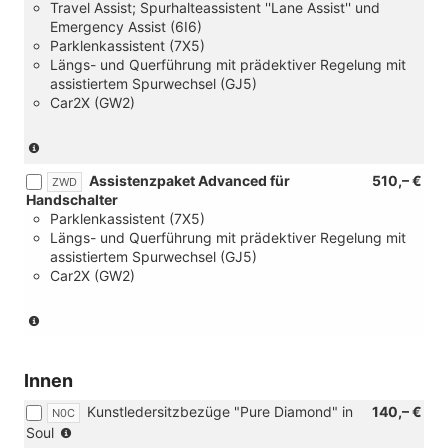
Travel Assist; Spurhalteassistent ''Lane Assist'' und
Emergency Assist (6I6)
Parklenkassistent (7X5)
Längs- und Querführung mit prädektiver Regelung mit
assistiertem Spurwechsel (GJ5)
Car2X (GW2)
(nur
in
Assistenzpaket Advanced für
510,– €
Verbindung
ZWD
Handschalter
mit
Parklenkassistent (7X5)
DSG)
Längs- und Querführung mit prädektiver Regelung mit
assistiertem Spurwechsel (GJ5)
Car2X (GW2)
(nur
in
Verbindung
mit
Innen
Handschalter)
Kunstledersitzbezüge "Pure Diamond" in
140,– €
N0C
(nur
Soul