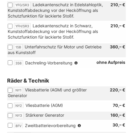
Ladekantenschutz in Edelstahloptik,
210,– €
YFG/SR3
Kunststoffabdeckung vor der Hecköffnung als
Schutzfunktion für lackierte Stoßf.
Ladekantenschutz in Schwarz,
210,– €
YFH/SR3
Kunststoffabdeckung vor der Hecköffnung als
Schutzfunktion für lackierte Stoßf.
Unterfahrschutz für Motor und Getriebe
360,– €
1SB
aus Kunststoff
(Entfall
ohne Aufpreis
Dachreling-Vorbereitung
3S6
der
Dachreling)
Räder & Technik
Vliesbatterie (AGM) und größter
220,– €
NY1
Generator
Vliesbatterie (AGM)
70,– €
NY2
Stärkerer Generator
160,– €
NY3
(nur
30,– €
Zweitbatterievorbereitung
8FV
in