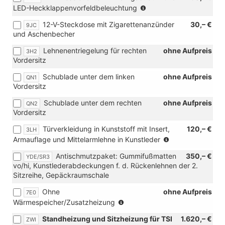
(nicht
LED-Heckklappenvorfeldbeleuchtung
in
12-V-Steckdose mit Zigarettenanzünder
30,– €
9JC
Verbindung
und Aschenbecher
mit
[3RE]
Lehnenentriegelung für rechten
ohne Aufpreis
3H2
Heckflügeltüren
Vordersitz
mit
Fensterausschnitten,
Schublade unter dem linken
ohne Aufpreis
QN1
asymmetrisch
Vordersitz
geteilt)
Schublade unter dem rechten
ohne Aufpreis
QN2
Vordersitz
Türverkleidung in Kunststoff mit Insert,
120,– €
3LH
(nur
Armauflage und Mittelarmlehne in Kunstleder
in
Antischmutzpaket: Gummifußmatten
350,– €
YDE/SR3
Verbindung
vo/hi, Kunstlederabdeckungen f. d. Rückenlehnen der 2.
mit
Sitzreihe, Gepäckraumschale
[N0C]
Sitzbezüge
Ohne
ohne Aufpreis
7E0
in
(nur
Wärmespeicher/Zusatzheizung
Kunstleder,
für
Dessin
Standheizung und Sitzheizung für TSI
1.620,– €
ZWI
TDI)
"Pure