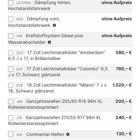
Dämpfung hinten,
ohne Aufpreis
UC7/SR3
Verbindung
Hochstandsfahrwerk
mit
[IS9]
Dämpfung vorn,
ohne Aufpreis
G02
Vorbereitung
(nur
Hochstandsfahrwerk
Funktionssteuergerät
in
oder
Kraftstoffsystem Diesel plus
ohne Aufpreis
1A8
Verbindung
[IS2]
(nur
Wasserabscheider
mit
Funktionssteuergerät
in
[UC7]
mit
17 Zoll Leichtmetallräder "Amsterdam"
580,– €
ZCC
Verbindung
Dämpfung
ABH-
6,5 J x 17, in Brilliantsilber
mit
hinten,
Programmierung
TDI)
Hochstandsfahrwerk)
17 Zoll Leichtmetallräder "Colombo" 6,5
oder
760,– €
ZCF
J x 17, Schwarz glänzend
[IS4]
Funktionssteuergerät
18 Zoll Leichtmetallräder "Milano" 7 J x
1.520,– €
ZCE
mit
18, Schwarz glänzend
Steuerung
Energiemanagement
Ganzjahresreifen 205/60 R16 96H XL
200,– €
J69
für
Rollwiderstandsoptimiert
Vorbereitung
Zweitbatterie)
Ganzjahresreifen 215/55 R17 98H XL
240,– €
J74
Rollwiderstandsoptimiert
(nur
130,– €
Continental-Reifen
V0F
in