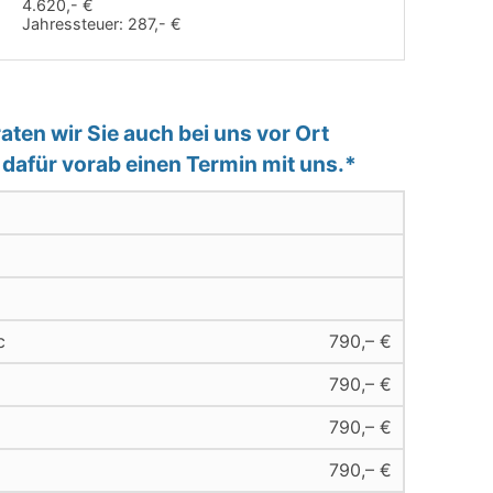
4.620,- €
Jahressteuer:
287,- €
ten wir Sie auch bei uns vor Ort
e dafür vorab einen Termin mit uns.*
c
790,– €
790,– €
790,– €
790,– €