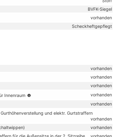
Stoff
BVFK-Siegel
vorhanden
Scheckheftgepflegt
vorhanden
vorhanden
vorhanden
(nur
vorhanden
ür Innenraum
in
r
vorhanden
Verbindung
mit
Gurthöhenverstellung und elektr. Gurtstraffern
bindung
TSI
vorhanden
und
)
Schaltwippen)
vorhanden
eHybrid)
ffern für die Außensitze in der 2. Sitzreihe
vorhanden