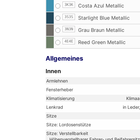
3K3K
Costa Azul Metallic
3S3S
Starlight Blue Metallic
3N3N
Grau Braun Metallic
4E4E
Reed Green Metallic
Allgemeines
Innen
Armlehnen
Fensterheber
Klimatisierung
Klimaa
Lenkrad
in Leder
Sitze
Sitze: Lordosenstütze
Sitze: Verstellbarkeit
Höhenverstellbarer Fahrer- und Beifahrersitz