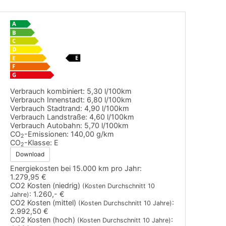
Verbrauch kombiniert:
5,30 l/100km
Verbrauch Innenstadt:
6,80 l/100km
Verbrauch Stadtrand:
4,90 l/100km
Verbrauch Landstraße:
4,60 l/100km
Verbrauch Autobahn:
5,70 l/100km
CO
-Emissionen:
140,00 g/km
2
CO
-Klasse:
E
2
Download
Energiekosten bei 15.000 km pro Jahr:
1.279,95 €
CO2 Kosten (niedrig)
(Kosten Durchschnitt 10
:
1.260,- €
Jahre)
CO2 Kosten (mittel)
:
(Kosten Durchschnitt 10 Jahre)
2.992,50 €
CO2 Kosten (hoch)
:
(Kosten Durchschnitt 10 Jahre)