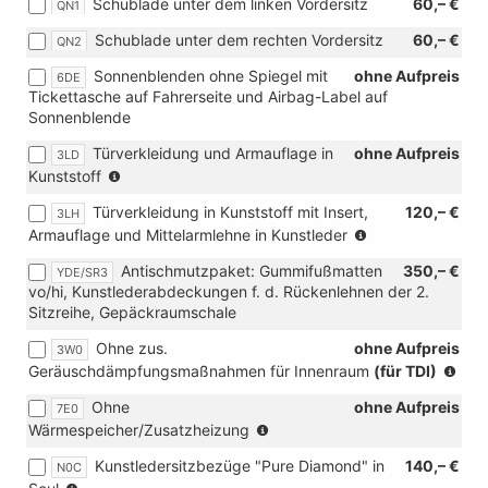
Schublade unter dem linken Vordersitz
60,– €
QN1
Schublade unter dem rechten Vordersitz
60,– €
QN2
Sonnenblenden ohne Spiegel mit
ohne Aufpreis
6DE
Tickettasche auf Fahrerseite und Airbag-Label auf
Sonnenblende
Türverkleidung und Armauflage in
ohne Aufpreis
3LD
(nur
Kunststoff
in
Türverkleidung in Kunststoff mit Insert,
120,– €
3LH
Verbindung
(nur
Armauflage und Mittelarmlehne in Kunstleder
mit
in
[N0C]
Antischmutzpaket: Gummifußmatten
350,– €
YDE/SR3
Verbindung
Sitzbezüge
vo/hi, Kunstlederabdeckungen f. d. Rückenlehnen der 2.
mit
in
Sitzreihe, Gepäckraumschale
[N0C]
Kunstleder,
Sitzbezüge
Dessin
Ohne zus.
ohne Aufpreis
3W0
in
"Pure
(nur
Geräuschdämpfungsmaßnahmen für Innenraum
(für TDI)
Kunstleder,
Diamond"
in
Dessin
mit
Ohne
ohne Aufpreis
7E0
Ver
"Pure
Interieur
(nur
Wärmespeicher/Zusatzheizung
mit
Diamond"
Soul/Soul-
für
TDI
mit
Soul/Schwarz
Kunstledersitzbezüge "Pure Diamond" in
140,– €
N0C
TDI)
Interieur
(CU))
(nur