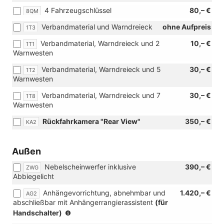
4 Fahrzeugschlüssel
80,– €
8QM
Verbandmaterial und Warndreieck
ohne Aufpreis
1T3
Verbandmaterial, Warndreieck und 2
10,– €
1T1
Warnwesten
Verbandmaterial, Warndreieck und 5
30,– €
1T2
Warnwesten
Verbandmaterial, Warndreieck und 7
30,– €
1T8
Warnwesten
Rückfahrkamera "Rear View"
350,– €
KA2
Außen
Nebelscheinwerfer inklusive
390,– €
ZWG
Abbiegelicht
Anhängevorrichtung, abnehmbar und
1.420,– €
AG2
abschließbar mit Anhängerrangierassistent
(für
(nur
Handschalter)
in