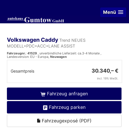
Menü
Volkswagen Caddy
Trend NEUES
MODELL+PDC+ACC+LANE ASSIST
Fahrzeugnr.
:
41529
, unverbindliche Lieferzeit: ca.3-4 Monate ,
Landesversion: EU - Europa,
Neuwagen
30.340,– €
Gesamtpreis
incl. 19% MwSt.
Fahrzeug anfragen
Fahrzeug parken
Fahrzeugexposé (PDF)