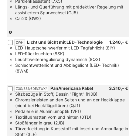
Parklenkassistent (7X5)
Längs- und Querführung mit prädektiver Regelung mit
assistiertem Spurwechsel (GJ5)
Car2X (GW2)
(nur
in
Licht und Sicht mit LED-Technologie
1.240,– €
Verbindung
ZWH
LED-Hauptscheinwerfer mit LED-Tagfahrlicht (8IY)
mit
LED-Rückleuchten (8SK)
Handschalter)
Leuchtweitenregulierung dynamisch (8Q3)
Schlechtwetterlicht und Abbiegelicht (LED- Technik)
(8WM)
PanAmericana Paket
3.310,– €
Z3S/3S1/6DE/ZWX/
Sitzbezüge in Stoff, Dessin "Flight" (N0B)
Chromzierleisten an den Seiten und an der Heckklappe
(nicht bei Heckflügeltüren) (QJ1)
Pedalerie in Aluminiumoptik (VF1)
Textilfußmatten vorn und hinten (0TD)
Stoßfänger in grau (2JB)
Türverkleidung in Kunststoff mit Insert und Armauflage in
Stoff (3LE)