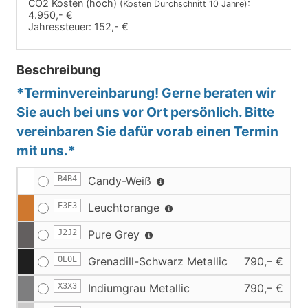
CO2 Kosten (hoch)
:
(Kosten Durchschnitt 10 Jahre)
4.950,- €
Jahressteuer:
152,- €
Beschreibung
*Terminvereinbarung! Gerne beraten wir
Sie auch bei uns vor Ort persönlich. Bitte
vereinbaren Sie dafür vorab einen Termin
mit uns.*
B4B4
Candy-Weiß
E3E3
Leuchtorange
J2J2
Pure Grey
0E0E
Grenadill-Schwarz Metallic
790,– €
X3X3
Indiumgrau Metallic
790,– €