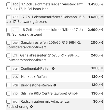
Vorbereitung
90
[3NR]
17 Zoll Leichtmetallräder "Amsterdam"
1.450,– €
ZCC
Zweitbatterie)
kW
3er-
6,5 J x 17, in Brilliantsilber
oder
Sitzank
1.5
17 Zoll Leichtmetallräder "Colombo" 6,5
1.630,– €
in
ZCF
TSI
J x 17, Schwarz glänzend
2.
85
SR
18 Zoll Leichtmetallräder "Milano" 7 J x
2.490,– €
ZCE
kW
(klapp-,
18, Schwarz glänzend
und
wickel-,
[3NR]
herausnehmbar)
Ganzjahresreifen 205/60 R16 96H XL
200,– €
J69
3er-
mit
Rollwiderstandsoptimiert
Sitzank
Isofix
in
u.
Ganzjahresreifen 215/55 R17 98H XL
240,– €
J74
2.
Top
Rollwiderstandsoptimiert
SR
Tether
(nur
(klapp-,
130,– €
Continental-Reifen
außen,
V0F
in
wickel-,
Vorber.
Hankook-Reifen
130,– €
V0Q
Verbindung
herausnehmb
2
mit
mit
Einzelsitze
(nur
130,– €
Bridgestone-Reifen
V0R
[J69]
Isofix
in
in
Ganzjahresreifen
u.
3.
Giti Tire R&D Centre (Europe) GmbH
130,– €
V1D
Verbindung
205/60
Top
SR)
mit
R16
Tether
Radschrauben mit Adapter zur
30,– €
1PC
[J69]
96H
außen,
(nur
Radsicherung
Ganzjahresreifen
XL
Vorber.