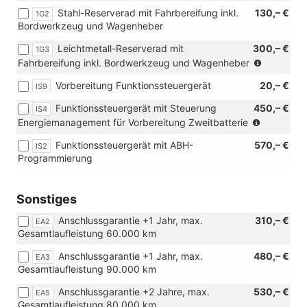
in
205/60
Stahl-Reserverad mit Fahrbereifung inkl.
oder
2
130,– €
1G2
Verbindung
R16
Bordwerkzeug und Wagenheber
[J74]
Einzelsitze
mit
96H
Ganzjahresreifen
in
Leichtmetallräder)
XL
Leichtmetall-Reserverad mit
300,– €
1G3
215/55
3.
oder
(nur
Fahrbereifung inkl. Bordwerkzeug und Wagenheber
R17
SR)
[J74]
in
98H
Vorbereitung Funktionssteuergerät
Ganzjahresreifen
20,– €
IS9
Verbindu
XL)
215/55
mit
Funktionssteuergerät mit Steuerung
450,– €
IS4
R17
Leichtmet
(nur
Energiemanagement für Vorbereitung Zweitbatterie
98H
in
XL)
Funktionssteuergerät mit ABH-
570,– €
IS2
Verbindu
Programmierung
mit
[8FV]
Vorbereit
Sonstiges
für
Zweitbatte
Anschlussgarantie +1 Jahr, max.
310,– €
EA2
Gesamtlaufleistung 60.000 km
Anschlussgarantie +1 Jahr, max.
480,– €
EA3
Gesamtlaufleistung 90.000 km
Anschlussgarantie +2 Jahre, max.
530,– €
EA5
Gesamtlaufleistung 80.000 km