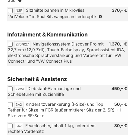
Soul
(nur
Soul/Soul-
in
in
Soul/Schwarz
Sitzmittelbahnen in Mikrovlies
370,– €
N3R
Verbindung
Verbindung
(CU))
(nur
"ArtVelours" in Soul Sitzwangen in Lederoptik
[3LD]
mit
in
Türverkleidung
[ZWL]
Verbidung
und
Standheizung,
mit
Infotainment & Kommunikation
Armauflge
Sitzheizung
[Z3R]
in
und
Navigationssystem Discover Pro mit
1.370,– €
PanAmericana
Z70/R27
Kunststoff
beheizbare
32,7 cm (12,9 Zoll), Touch-Farbdisplay, Sprachssistent IDA,
Paket)
oder
Frontscheibe)
elektronische Sprachverstärkung und Vorbereitet für ''VW
[3LH]
Connect'' und ''VW Connect Plus''
Türverkleidung
in
Kunsstoff
Sicherheit & Assistenz
mit
Inser,
Diebstahl-Alarmanlage und
450,– €
ZWM
Armauflage
Schiebetüren mit Zuziehhilfe
und
Mittelarmlehne
Kindersitzverankerung (I-Size) und Top
50,– €
3A2
in
Tether für Sitze im FGR (außer mittlerer Sitz der 2. SR) + I-
Kunstleder)
Size vorn BF-Seite
Feuerlöscher, Inhalt 1 kg, unter dem
80,– €
6A7
rechten Vordersitz