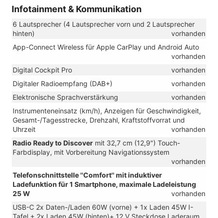
Infotainment & Kommunikation
6 Lautsprecher (4 Lautsprecher vorn und 2 Lautsprecher
hinten)
vorhanden
App-Connect Wireless für Apple CarPlay und Android Auto
vorhanden
Digital Cockpit Pro
vorhanden
Digitaler Radioempfang (DAB+)
vorhanden
Elektronische Sprachverstärkung
vorhanden
Instrumenteneinsatz (km/h), Anzeigen für Geschwindigkeit,
Gesamt-/Tagesstrecke, Drehzahl, Kraftstoffvorrat und
Uhrzeit
vorhanden
Radio Ready to Discover
mit 32,7 cm (12,9") Touch-
Farbdisplay, mit Vorbereitung Navigationssystem
vorhanden
Telefonschnittstelle ''Comfort'' mit induktiver
Ladefunktion für 1 Smartphone, maximale Ladeleistung
25 W
vorhanden
USB-C 2x Daten-/Laden 60W (vorne) + 1x Laden 45W I-
Tafel + 2x Laden 45W (hinten)+ 12 V Steckdose Laderaum