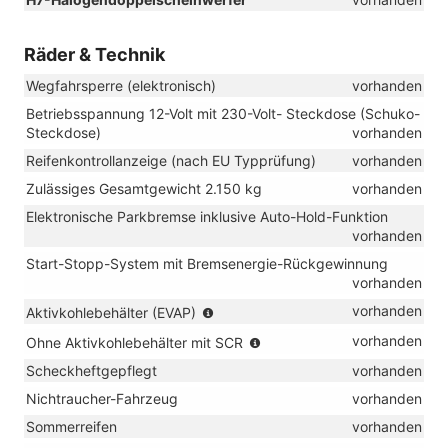
Räder & Technik
Wegfahrsperre (elektronisch)
vorhanden
Betriebsspannung 12-Volt mit 230-Volt- Steckdose (Schuko-
Steckdose)
vorhanden
Reifenkontrollanzeige (nach EU Typprüfung)
vorhanden
Zulässiges Gesamtgewicht 2.150 kg
vorhanden
Elektronische Parkbremse inklusive Auto-Hold-Funktion
vorhanden
Start-Stopp-System mit Bremsenergie-Rückgewinnung
vorhanden
(nur
vorhanden
Aktivkohlebehälter (EVAP)
in
(nur
vorhanden
Ohne Aktivkohlebehälter mit SCR
Verbindung
in
mit
Scheckheftgepflegt
vorhanden
Verbindung
TSI)
mit
Nichtraucher-Fahrzeug
vorhanden
TDI)
Sommerreifen
vorhanden