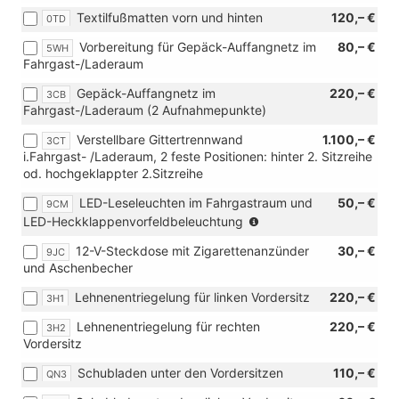
Textilfußmatten vorn und hinten
120,– €
0TD
Vorbereitung für Gepäck-Auffangnetz im
80,– €
5WH
Fahrgast-/Laderaum
Gepäck-Auffangnetz im
220,– €
3CB
Fahrgast-/Laderaum (2 Aufnahmepunkte)
Verstellbare Gittertrennwand
1.100,– €
3CT
i.Fahrgast- /Laderaum, 2 feste Positionen: hinter 2. Sitzreihe
od. hochgeklappter 2.Sitzreihe
LED-Leseleuchten im Fahrgastraum und
50,– €
9CM
(nicht
LED-Heckklappenvorfeldbeleuchtung
in
12-V-Steckdose mit Zigarettenanzünder
30,– €
9JC
Verbindung
und Aschenbecher
mit
[3RE]
Lehnenentriegelung für linken Vordersitz
220,– €
3H1
Heckflügeltüren
mit
Lehnenentriegelung für rechten
220,– €
3H2
Fensterausschnitten,
Vordersitz
asymmetrisch
geteilt)
Schubladen unter den Vordersitzen
110,– €
QN3