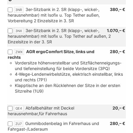
hochgeklappter
in
3er-Sitzbank in 2. SR (klapp-, wickel-,
380,– €
2.Sitzr.)
Verbindung
3NR
herausnehmbar) mit Isofix u. Top Tether außen,
mit
Vorbereitung 2 Einzelsitze in 3. SR
TDI
und
3er-Sitzbank in 2. SR (klapp-, wickel-,
1.070,– €
3NX
[7E0]
herausnehmbar) mit Isofix u. Top Tether auf außen, 2
Ohne
Einzelsitze in der 3. SR
Wärmespeicher/Zusatzheizung)
AGR ergoComfort Sitze, links und
280,– €
ZWX
rechts
Vordersitze höhenverstellbar und Sitzflächenneigungs-
und tiefeneinstellung für beide Vordersitze (3PQ)
4-Wege-Lendenwirbelstütze, elektrisch einstellbar, links
und rechts (7P1)
Klapptische an den Rücklehnen der Sitze in der ersten
Sitzreihe (1U9)
Abfallbehälter mit Deckel
20,– €
QE4
herausnehmbar,für Fahrerhaus
Gummibodenbelag im Fahrerhaus und
280,– €
ZU7
Fahrgast-/Laderaum