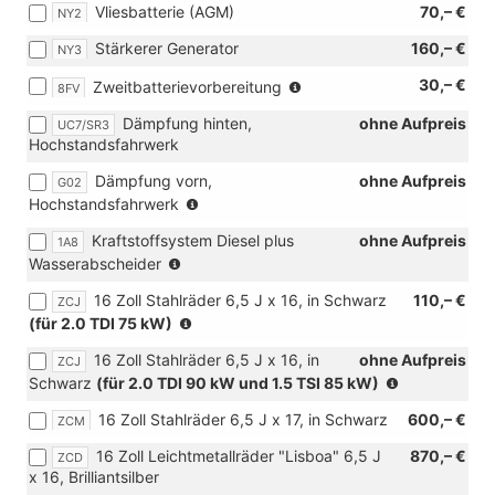
Vliesbatterie (AGM)
70,– €
NY2
Stärkerer Generator
160,– €
NY3
(nur
30,– €
Zweitbatterievorbereitung
8FV
in
Dämpfung hinten,
ohne Aufpreis
UC7/SR3
Verbindung
Hochstandsfahrwerk
mit
[IS9]
Dämpfung vorn,
ohne Aufpreis
G02
Vorbereitung
(nur
Hochstandsfahrwerk
Funktionssteuergerät
in
oder
Kraftstoffsystem Diesel plus
ohne Aufpreis
1A8
Verbindung
[IS2]
(nur
Wasserabscheider
mit
Funktionssteuergerät
in
[UC7]
mit
16 Zoll Stahlräder 6,5 J x 16, in Schwarz
110,– €
ZCJ
Verbindung
Dämpfung
ABH-
(nur
(für 2.0 TDI 75 kW)
mit
hinten,
Programmierung
in
TDI)
Hochstandsfahrwerk)
oder
16 Zoll Stahlräder 6,5 J x 16, in
ohne Aufpreis
ZCJ
Verbindung
[IS4]
(nur
Schwarz
(für 2.0 TDI 90 kW und 1.5 TSI 85 kW)
mit
Funktionssteuergerät
in
2.0
16 Zoll Stahlräder 6,5 J x 17, in Schwarz
600,– €
mit
ZCM
Verbindung
TDI
Steuerung
mit
75
16 Zoll Leichtmetallräder "Lisboa" 6,5 J
870,– €
ZCD
Energiemanagement
2.0
kW
x 16, Brilliantsilber
für
TDI
und