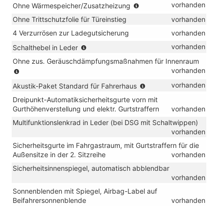
(nur
vorhanden
Ohne Wärmespeicher/Zusatzheizung
Verbindung
in
mit
Ohne Trittschutzfolie für Türeinstieg
vorhanden
Verbindung
TDI)
mit
4 Verzurrösen zur Ladegutsicherung
vorhanden
TSI)
(für
vorhanden
Schalthebel in Leder
Handschalter)
Ohne zus. Geräuschdämpfungsmaßnahmen für Innenraum
(nur
vorhanden
in
(nur
vorhanden
Akustik-Paket Standard für Fahrerhaus
Verbindung
in
mit
Dreipunkt-Automatiksicherheitsgurte vorn mit
Verbindung
TSI
Gurthöhenverstellung und elektr. Gurtstraffern
vorhanden
mit
und
TDI)
Multifunktionslenkrad in Leder (bei DSG mit Schaltwippen)
eHybrid)
vorhanden
Sicherheitsgurte im Fahrgastraum, mit Gurtstraffern für die
Außensitze in der 2. Sitzreihe
vorhanden
Sicherheitsinnenspiegel, automatisch abblendbar
vorhanden
Sonnenblenden mit Spiegel, Airbag-Label auf
Beifahrersonnenblende
vorhanden