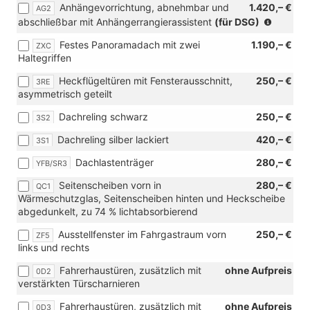
Anhängevorrichtung, abnehmbar und
1.420,– €
AG2
Verbindung
(nur
abschließbar mit Anhängerrangierassistent
(für DSG)
mit
in
[KA2]
Festes Panoramadach mit zwei
1.190,– €
ZXC
Verbind
Rückfahrkamera
Haltegriffen
mit
"Rear
[KA2]
View"
Heckflügeltüren mit Fensterausschnitt,
250,– €
3RE
Rückfa
und
asymmetrisch geteilt
"Rear
[ZWD]
View"
Parklenkassistent
Dachreling schwarz
250,– €
3S2
und
mit
[ZWB]
Dachreling silber lackiert
420,– €
Car2X)
3S1
Assiste
Dachlastenträger
280,– €
YFB/SR3
Advanc
Seitenscheiben vorn in
280,– €
QC1
Wärmeschutzglas, Seitenscheiben hinten und Heckscheibe
abgedunkelt, zu 74 % lichtabsorbierend
Ausstellfenster im Fahrgastraum vorn
250,– €
ZF5
links und rechts
Fahrerhaustüren, zusätzlich mit
ohne Aufpreis
0D2
verstärkten Türscharnieren
Fahrerhaustüren, zusätzlich mit
ohne Aufpreis
0D3