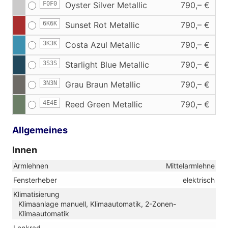
F0F0
Oyster Silver Metallic
790,– €
6K6K
Sunset Rot Metallic
790,– €
3K3K
Costa Azul Metallic
790,– €
3S3S
Starlight Blue Metallic
790,– €
3N3N
Grau Braun Metallic
790,– €
4E4E
Reed Green Metallic
790,– €
Allgemeines
Innen
Armlehnen
Mittelarmlehne
Fensterheber
elektrisch
Klimatisierung
Klimaanlage manuell, Klimaautomatik, 2-Zonen-
Klimaautomatik
Lenkrad