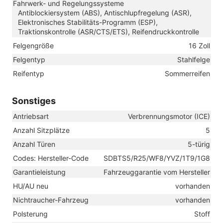
Fahrwerk- und Regelungssysteme
Antiblockiersystem (ABS), Antischlupfregelung (ASR),
Elektronisches Stabilitäts-Programm (ESP),
Traktionskontrolle (ASR/CTS/ETS), Reifendruckkontrolle
Felgengröße
16 Zoll
Felgentyp
Stahlfelge
Reifentyp
Sommerreifen
Sonstiges
Antriebsart
Verbrennungsmotor (ICE)
Anzahl Sitzplätze
5
Anzahl Türen
5-türig
Codes: Hersteller-Code
SDBTS5/R25/WF8/YVZ/1T9/1G8
Garantieleistung
Fahrzeuggarantie vom Hersteller
HU/AU neu
vorhanden
Nichtraucher-Fahrzeug
vorhanden
Polsterung
Stoff