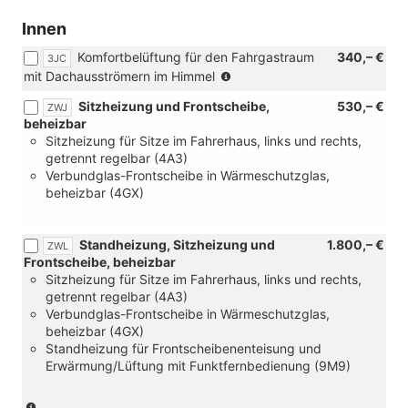
Verbindung
mit
Innen
DSG)
Komfortbelüftung für den Fahrgastraum
340,– €
3JC
(nicht
mit Dachausströmern im Himmel
in
Sitzheizung und Frontscheibe,
530,– €
ZWJ
Verbindung
beheizbar
mit
Sitzheizung für Sitze im Fahrerhaus, links und rechts,
[ZXC]
getrennt regelbar (4A3)
Festes
Verbundglas-Frontscheibe in Wärmeschutzglas,
Panoramadach
beheizbar (4GX)
und
[3CT]
Verstellbare
Standheizung, Sitzheizung und
1.800,– €
ZWL
Gittertrennwand
Frontscheibe, beheizbar
i.Fahrgast-
Sitzheizung für Sitze im Fahrerhaus, links und rechts,
/Laderaum,
getrennt regelbar (4A3)
2
Verbundglas-Frontscheibe in Wärmeschutzglas,
feste
beheizbar (4GX)
Positionen:
Standheizung für Frontscheibenenteisung und
hinter
Erwärmung/Lüftung mit Funktfernbedienung (9M9)
2.
Sitzr.
od.
(nur