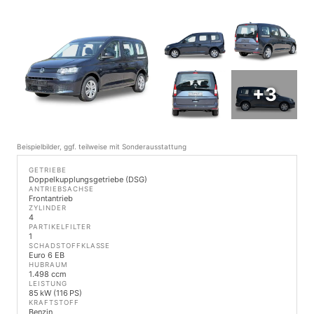
+3
Beispielbilder, ggf. teilweise mit Sonderausstattung
GETRIEBE
Doppelkupplungsgetriebe (DSG)
ANTRIEBSACHSE
Frontantrieb
ZYLINDER
4
PARTIKELFILTER
1
SCHADSTOFFKLASSE
Euro 6 EB
HUBRAUM
1.498 ccm
LEISTUNG
85 kW (116 PS)
KRAFTSTOFF
Benzin