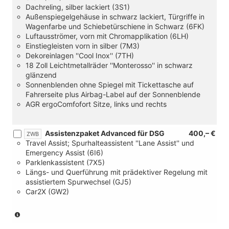
Dachreling, silber lackiert (3S1)
Außenspiegelgehäuse in schwarz lackiert, Türgriffe in
Wagenfarbe und Schiebetürschiene in Schwarz (6FK)
Luftausströmer, vorn mit Chromapplikation (6LH)
Einstiegleisten vorn in silber (7M3)
Dekoreinlagen ''Cool Inox'' (7TH)
18 Zoll Leichtmetallräder ''Monterosso'' in schwarz
glänzend
Sonnenblenden ohne Spiegel mit Tickettasche auf
Fahrerseite plus Airbag-Label auf der Sonnenblende
AGR ergoComfofort Sitze, links und rechts
Assistenzpaket Advanced für DSG
400,– €
ZWB
Travel Assist; Spurhalteassistent ''Lane Assist'' und
Emergency Assist (6I6)
Parklenkassistent (7X5)
Längs- und Querführung mit prädektiver Regelung mit
assistiertem Spurwechsel (GJ5)
Car2X (GW2)
(nur
in