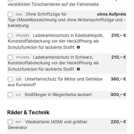
verstärkten Türscharnieren auf der Fahrerseite
Ohne Schriftzüge für
ohne Aufpreis
0NA
Typ-/Modellbezeichnung und ohne Aktionsschriftzüge und -
beklebung
Ladekantenschutz in Edelstahloptik,
210,– €
YFG/SR3
Kunststoffabdeckung vor der Hecköffnung als
(nur
Schutzfunktion für lackierte Stoßf.
in
Ladekantenschutz in Schwarz,
210,– €
YFH/SR3
Verbindung
Kunststoffabdeckung vor der Hecköffnung als
mit
(nur
Schutzfunktion für lackierte Stoßf.
[2J1]
in
Stoßfänger
Unterfahrschutz für Motor und Getriebe
360,– €
1SB
Verbindung
in
aus Kunststoff
mit
Wagenfarbe
[2J1]
lackiert)
Stoßfänger in Wagenfarbe lackiert
300,– €
2J1
Stoßfänger
in
Wagenfarbe
Räder & Technik
lackiert)
Vliesbatterie (AGM) und größter
220,– €
NY1
Generator