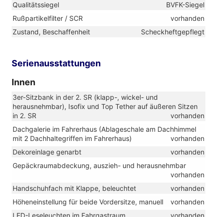
Qualitätssiegel
BVFK-Siegel
Rußpartikelfilter / SCR
vorhanden
Zustand, Beschaffenheit
Scheckheftgepflegt
Serienausstattungen
Innen
3er-Sitzbank in der 2. SR (klapp-, wickel- und
herausnehmbar), Isofix und Top Tether auf äußeren Sitzen
in 2. SR
vorhanden
Dachgalerie im Fahrerhaus (Ablageschale am Dachhimmel
mit 2 Dachhaltegriffen im Fahrerhaus)
vorhanden
Dekoreinlage genarbt
vorhanden
Gepäckraumabdeckung, auszieh- und herausnehmbar
vorhanden
Handschuhfach mit Klappe, beleuchtet
vorhanden
Höheneinstellung für beide Vordersitze, manuell
vorhanden
LED-Leseleuchten im Fahrgastraum
vorhanden