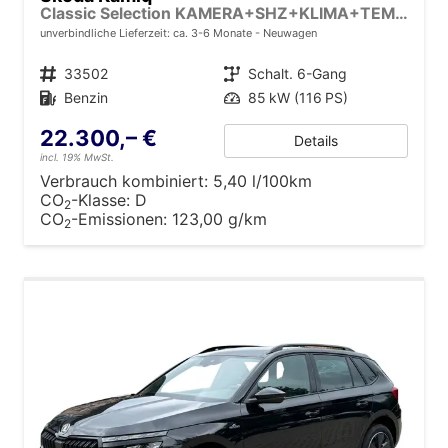
Classic Selection KAMERA+SHZ+KLIMA+TEMPOMAT+LED+16" LM
unverbindliche Lieferzeit: ca. 3-6 Monate
Neuwagen
Fahrzeugnr.
33502
Getriebe
Schalt. 6-Gang
Kraftstoff
Benzin
Leistung
85 kW (116 PS)
22.300,– €
Details
incl. 19% MwSt.
Verbrauch kombiniert:
5,40 l/100km
CO
-Klasse:
D
2
CO
-Emissionen:
123,00 g/km
2