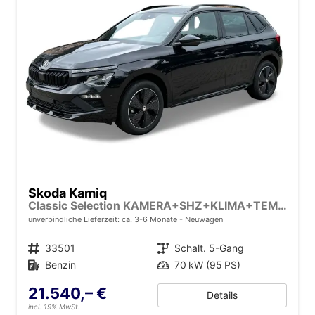
Skoda Kamiq
Classic Selection KAMERA+SHZ+KLIMA+TEMPOMAT+LED+16" LM
unverbindliche Lieferzeit: ca. 3-6 Monate
Neuwagen
Fahrzeugnr.
33501
Getriebe
Schalt. 5-Gang
Kraftstoff
Benzin
Leistung
70 kW (95 PS)
21.540,– €
Details
incl. 19% MwSt.