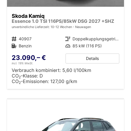
Skoda Kamiq
Essence 1.0 TSI 116PS/85kW DSG 2027 +SHZ
unverbindliche Lieferzeit: 10-12 Wochen
Neuwagen
Fahrzeugnr.
40907
Getriebe
Doppelkupplungsgetriebe (DSG)
Kraftstoff
Benzin
Leistung
85 kW (116 PS)
23.090,– €
Details
incl. 19% MwSt.
Verbrauch kombiniert:
5,60 l/100km
CO
-Klasse:
D
2
CO
-Emissionen:
127,00 g/km
2