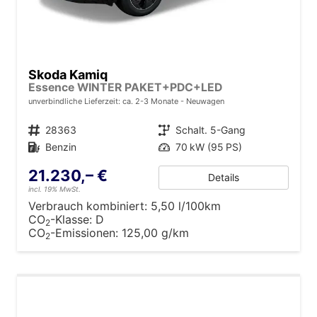
Skoda Kamiq
Essence WINTER PAKET+PDC+LED
unverbindliche Lieferzeit: ca. 2-3 Monate
Neuwagen
Fahrzeugnr.
28363
Getriebe
Schalt. 5-Gang
Kraftstoff
Benzin
Leistung
70 kW (95 PS)
21.230,– €
Details
incl. 19% MwSt.
Verbrauch kombiniert:
5,50 l/100km
CO
-Klasse:
D
2
CO
-Emissionen:
125,00 g/km
2