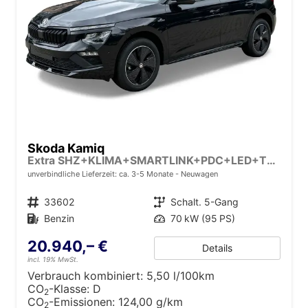
Skoda Kamiq
Extra SHZ+KLIMA+SMARTLINK+PDC+LED+TEMPOMAT
unverbindliche Lieferzeit: ca. 3-5 Monate
Neuwagen
Fahrzeugnr.
33602
Getriebe
Schalt. 5-Gang
Kraftstoff
Benzin
Leistung
70 kW (95 PS)
20.940,– €
Details
incl. 19% MwSt.
Verbrauch kombiniert:
5,50 l/100km
CO
-Klasse:
D
2
CO
-Emissionen:
124,00 g/km
2