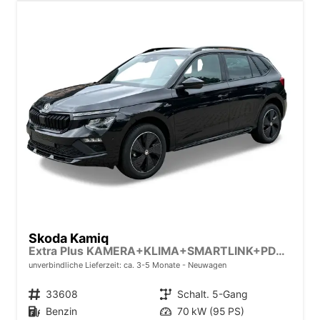
Skoda Kamiq
Extra Plus KAMERA+KLIMA+SMARTLINK+PDC+LED+TEMPOMAT
unverbindliche Lieferzeit: ca. 3-5 Monate
Neuwagen
Fahrzeugnr.
33608
Getriebe
Schalt. 5-Gang
Kraftstoff
Benzin
Leistung
70 kW (95 PS)