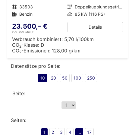
Fahrzeugnr.
33503
Getriebe
Doppelkupplungsgetriebe (DSG)
Kraftstoff
Benzin
Leistung
85 kW (116 PS)
23.500,– €
Details
incl. 19% MwSt.
Verbrauch kombiniert:
5,70 l/100km
CO
-Klasse:
D
2
CO
-Emissionen:
128,00 g/km
2
Datensätze pro Seite:
10
20
50
100
250
Seite:
Seiten:
1
2
3
4
...
17