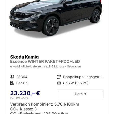
Skoda Kamiq
Essence WINTER PAKET+PDC+LED
unverbindliche Lieferzeit: ca. 2-3 Monate
Neuwagen
Fahrzeugnr.
28364
Getriebe
Doppelkupplungsgetriebe (DSG)
Kraftstoff
Benzin
Leistung
85 kW (116 PS)
23.230,– €
Details
incl. 19% MwSt.
Verbrauch kombiniert:
5,70 l/100km
CO
-Klasse:
D
2
CO
-Emissionen:
128,00 g/km