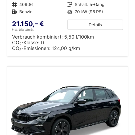
Fahrzeugnr.
40906
Getriebe
Schalt. 5-Gang
Kraftstoff
Benzin
Leistung
70 kW (95 PS)
21.150,– €
Details
incl. 19% MwSt.
Verbrauch kombiniert:
5,50 l/100km
CO
-Klasse:
D
2
CO
-Emissionen:
124,00 g/km
2