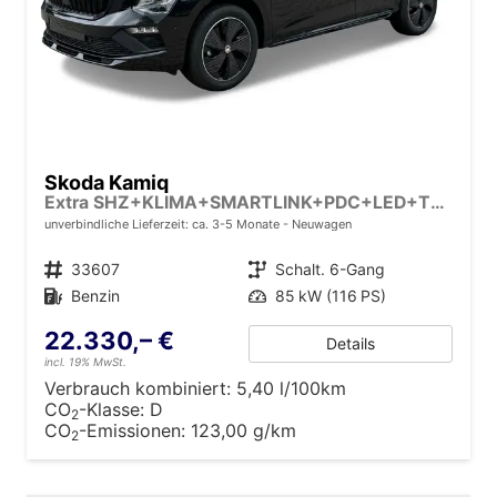
Skoda Kamiq
Extra SHZ+KLIMA+SMARTLINK+PDC+LED+TEMPOMAT
unverbindliche Lieferzeit: ca. 3-5 Monate
Neuwagen
Fahrzeugnr.
33607
Getriebe
Schalt. 6-Gang
Kraftstoff
Benzin
Leistung
85 kW (116 PS)
22.330,– €
Details
incl. 19% MwSt.
Verbrauch kombiniert:
5,40 l/100km
CO
-Klasse:
D
2
CO
-Emissionen:
123,00 g/km
2