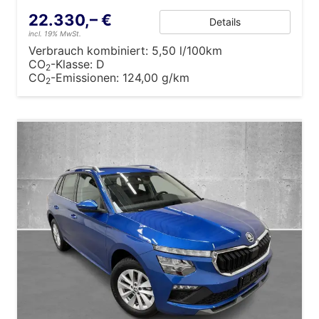
22.330,– €
Details
incl. 19% MwSt.
Verbrauch kombiniert:
5,50 l/100km
CO
-Klasse:
D
2
CO
-Emissionen:
124,00 g/km
2