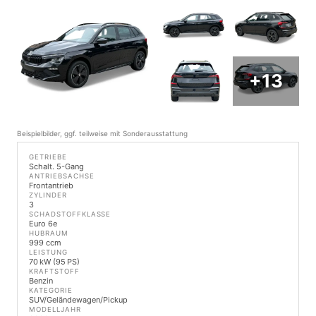
+13
Beispielbilder, ggf. teilweise mit Sonderausstattung
GETRIEBE
Schalt. 5-Gang
ANTRIEBSACHSE
Frontantrieb
ZYLINDER
3
SCHADSTOFFKLASSE
Euro 6e
HUBRAUM
999 ccm
LEISTUNG
70 kW (95 PS)
KRAFTSTOFF
Benzin
KATEGORIE
SUV/Geländewagen/Pickup
MODELLJAHR