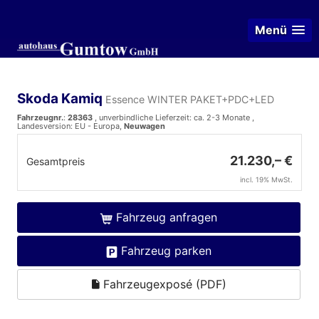
Menü
Skoda Kamiq
Essence WINTER PAKET+PDC+LED
Fahrzeugnr.
:
28363
, unverbindliche Lieferzeit: ca. 2-3 Monate ,
Landesversion: EU - Europa,
Neuwagen
21.230,– €
Gesamtpreis
incl. 19% MwSt.
Fahrzeug anfragen
Fahrzeug parken
Fahrzeugexposé (PDF)