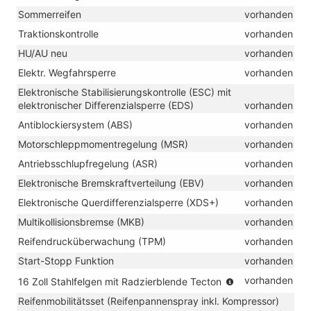
Sommerreifen
vorhanden
Traktionskontrolle
vorhanden
HU/AU neu
vorhanden
Elektr. Wegfahrsperre
vorhanden
Elektronische Stabilisierungskontrolle (ESC) mit
elektronischer Differenzialsperre (EDS)
vorhanden
Antiblockiersystem (ABS)
vorhanden
Motorschleppmomentregelung (MSR)
vorhanden
Antriebsschlupfregelung (ASR)
vorhanden
Elektronische Bremskraftverteilung (EBV)
vorhanden
Elektronische Querdifferenzialsperre (XDS+)
vorhanden
Multikollisionsbremse (MKB)
vorhanden
Reifendrucküberwachung (TPM)
vorhanden
Start-Stopp Funktion
vorhanden
(Bereifung
vorhanden
16 Zoll Stahlfelgen mit Radzierblende Tecton
205/60
Reifenmobilitätsset (Reifenpannenspray inkl. Kompressor)
R16)