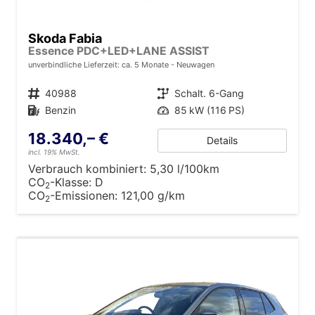
Skoda Fabia
Essence PDC+LED+LANE ASSIST
unverbindliche Lieferzeit: ca. 5 Monate
Neuwagen
Fahrzeugnr.
40988
Getriebe
Schalt. 6-Gang
Kraftstoff
Benzin
Leistung
85 kW (116 PS)
18.340,– €
Details
incl. 19% MwSt.
Verbrauch kombiniert:
5,30 l/100km
CO
-Klasse:
D
2
CO
-Emissionen:
121,00 g/km
2