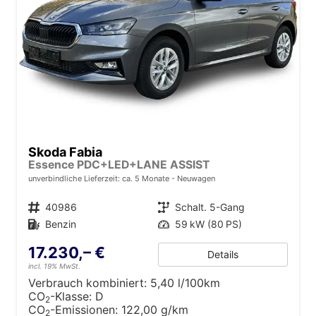
Skoda Fabia
Essence PDC+LED+LANE ASSIST
unverbindliche Lieferzeit: ca. 5 Monate
Neuwagen
Fahrzeugnr.
40986
Getriebe
Schalt. 5-Gang
Kraftstoff
Benzin
Leistung
59 kW (80 PS)
17.230,– €
Details
incl. 19% MwSt.
Verbrauch kombiniert:
5,40 l/100km
CO
-Klasse:
D
2
CO
-Emissionen:
122,00 g/km
2