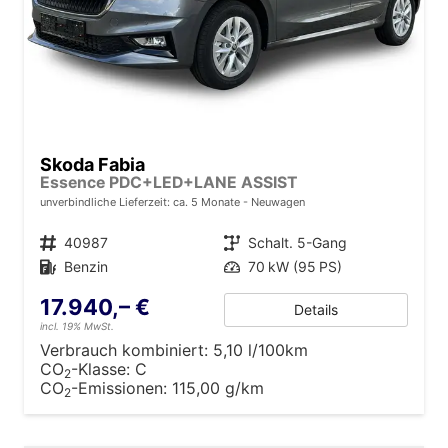
Skoda Fabia
Essence PDC+LED+LANE ASSIST
unverbindliche Lieferzeit: ca. 5 Monate
Neuwagen
Fahrzeugnr.
40987
Getriebe
Schalt. 5-Gang
Kraftstoff
Benzin
Leistung
70 kW (95 PS)
17.940,– €
Details
incl. 19% MwSt.
Verbrauch kombiniert:
5,10 l/100km
CO
-Klasse:
C
2
CO
-Emissionen:
115,00 g/km
2