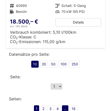
Fahrzeugnr.
40990
Getriebe
Schalt. 5-Gang
Kraftstoff
Benzin
Leistung
70 kW (95 PS)
18.500,– €
Details
incl. 19% MwSt.
Verbrauch kombiniert:
5,10 l/100km
CO
-Klasse:
C
2
CO
-Emissionen:
115,00 g/km
2
Datensätze pro Seite:
10
20
50
100
250
Seite:
Seiten:
1
2
3
4
...
16