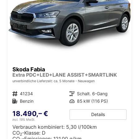
Skoda Fabia
Extra PDC+LED+LANE ASSIST+SMARTLINK
unverbindliche Lieferzeit: ca. 5 Monate
Neuwagen
Fahrzeugnr.
41234
Getriebe
Schalt. 6-Gang
Kraftstoff
Benzin
Leistung
85 kW (116 PS)
18.490,– €
Details
incl. 19% MwSt.
Verbrauch kombiniert:
5,30 l/100km
CO
-Klasse:
D
2
CO
-Emissionen:
121,00 g/km