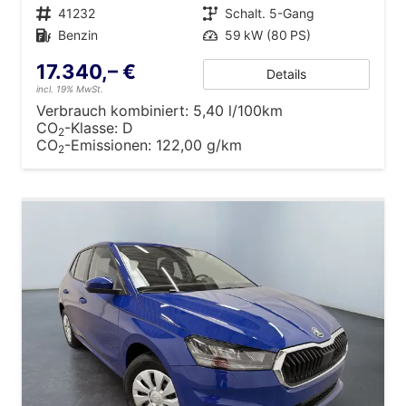
Fahrzeugnr.
41232
Getriebe
Schalt. 5-Gang
Kraftstoff
Benzin
Leistung
59 kW (80 PS)
17.340,– €
Details
incl. 19% MwSt.
Verbrauch kombiniert:
5,40 l/100km
CO
-Klasse:
D
2
CO
-Emissionen:
122,00 g/km
2