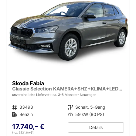
Skoda Fabia
Classic Selection KAMERA+SHZ+KLIMA+LED+15" LM+SMARTLINK
unverbindliche Lieferzeit: ca. 3-6 Monate
Neuwagen
Fahrzeugnr.
33493
Getriebe
Schalt. 5-Gang
Kraftstoff
Benzin
Leistung
59 kW (80 PS)
17.740,– €
Details
incl. 19% MwSt.