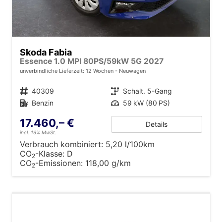
Skoda Fabia
Essence 1.0 MPI 80PS/59kW 5G 2027
unverbindliche Lieferzeit:
12 Wochen
Neuwagen
Fahrzeugnr.
40309
Getriebe
Schalt. 5-Gang
Kraftstoff
Benzin
Leistung
59 kW (80 PS)
17.460,– €
Details
incl. 19% MwSt.
Verbrauch kombiniert:
5,20 l/100km
CO
-Klasse:
D
2
CO
-Emissionen:
118,00 g/km
2