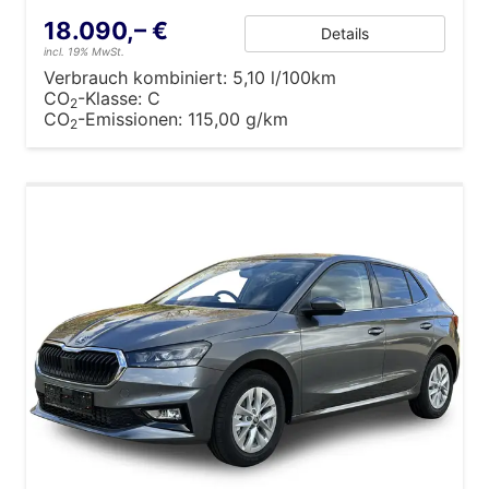
18.090,– €
Details
incl. 19% MwSt.
Verbrauch kombiniert:
5,10 l/100km
CO
-Klasse:
C
2
CO
-Emissionen:
115,00 g/km
2