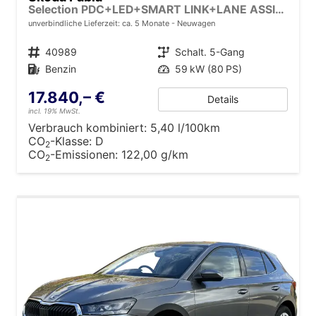
Selection PDC+LED+SMART LINK+LANE ASSIST
unverbindliche Lieferzeit: ca. 5 Monate
Neuwagen
Fahrzeugnr.
40989
Getriebe
Schalt. 5-Gang
Kraftstoff
Benzin
Leistung
59 kW (80 PS)
17.840,– €
Details
incl. 19% MwSt.
Verbrauch kombiniert:
5,40 l/100km
CO
-Klasse:
D
2
CO
-Emissionen:
122,00 g/km
2