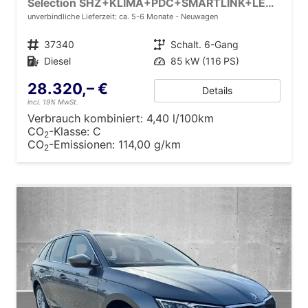
Selection SHZ+KLIMA+PDC+SMARTLINK+LED+16" ALU
unverbindliche Lieferzeit: ca. 5-6 Monate
Neuwagen
Fahrzeugnr.
37340
Getriebe
Schalt. 6-Gang
Kraftstoff
Diesel
Leistung
85 kW (116 PS)
28.320,– €
Details
incl. 19% MwSt.
Verbrauch kombiniert:
4,40 l/100km
CO
-Klasse:
C
2
CO
-Emissionen:
114,00 g/km
2