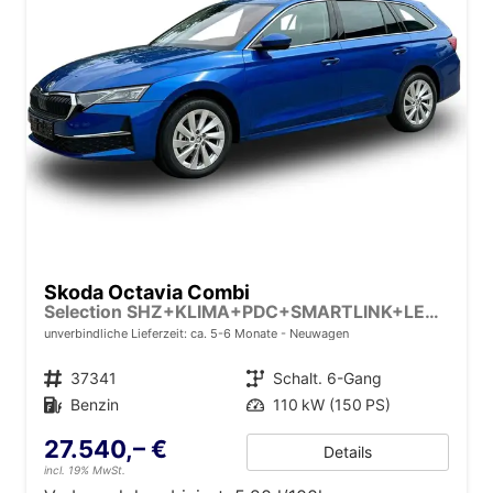
Skoda Octavia Combi
Selection SHZ+KLIMA+PDC+SMARTLINK+LED+16" ALU
unverbindliche Lieferzeit: ca. 5-6 Monate
Neuwagen
Fahrzeugnr.
37341
Getriebe
Schalt. 6-Gang
Kraftstoff
Benzin
Leistung
110 kW (150 PS)
27.540,– €
Details
incl. 19% MwSt.