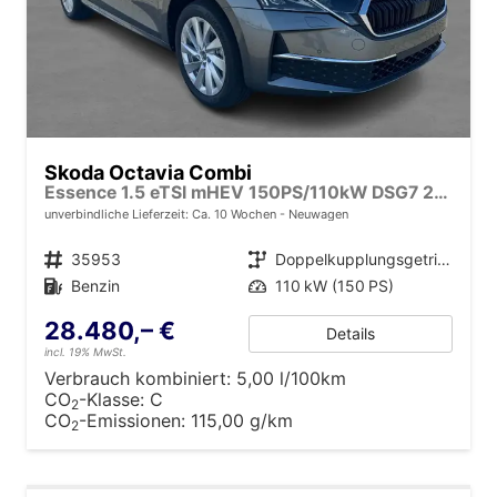
Skoda Octavia Combi
Essence 1.5 eTSI mHEV 150PS/110kW DSG7 2026
unverbindliche Lieferzeit: Ca. 10 Wochen
Neuwagen
Fahrzeugnr.
35953
Getriebe
Doppelkupplungsgetriebe (DSG)
Kraftstoff
Benzin
Leistung
110 kW (150 PS)
28.480,– €
Details
incl. 19% MwSt.
Verbrauch kombiniert:
5,00 l/100km
CO
-Klasse:
C
2
CO
-Emissionen:
115,00 g/km
2