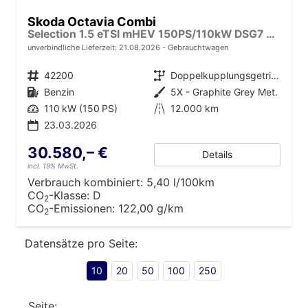
Skoda Octavia Combi
Selection 1.5 eTSI mHEV 150PS/110kW DSG7 2026 +AHK+SUNSET+3-ZONE+RFK+KESSY+EL.HECK+BHZ. LENKRAD
unverbindliche Lieferzeit:
21.08.2026
Gebrauchtwagen
Fahrzeugnr.
42200
Getriebe
Doppelkupplungsgetriebe (DSG)
Kraftstoff
Benzin
Außenfarbe
5X - Graphite Grey Met.
Leistung
110 kW (150 PS)
Kilometerstand
12.000 km
23.03.2026
30.580,– €
Details
incl. 19% MwSt.
Verbrauch kombiniert:
5,40 l/100km
CO
-Klasse:
D
2
CO
-Emissionen:
122,00 g/km
2
Datensätze pro Seite:
10
20
50
100
250
Seite: