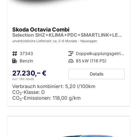
Skoda Octavia Combi
Selection SHZ+KLIMA+PDC+SMARTLINK+LED+16" ALU
unverbindliche Lieferzeit: ca. 5-6 Monate
Neuwagen
Fahrzeugnr.
37343
Getriebe
Doppelkupplungsgetriebe (DSG)
Kraftstoff
Benzin
Leistung
85 kW (116 PS)
27.230,– €
Details
incl. 19% MwSt.
Verbrauch kombiniert:
5,20 l/100km
CO
-Klasse:
D
2
CO
-Emissionen:
118,00 g/km
2