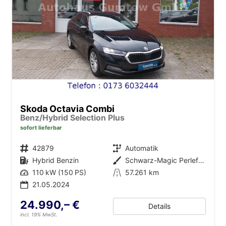
Skoda Octavia Combi
Benz/Hybrid Selection Plus
sofort lieferbar
Fahrzeugnr.
42879
Getriebe
Automatik
Kraftstoff
Hybrid Benzin
Außenfarbe
Schwarz-Magic Perleffekt
Leistung
110 kW (150 PS)
Kilometerstand
57.261 km
21.05.2024
24.990,– €
Details
incl. 19% MwSt.