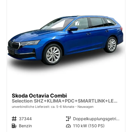
Skoda Octavia Combi
Selection SHZ+KLIMA+PDC+SMARTLINK+LED+16" ALU
unverbindliche Lieferzeit: ca. 5-6 Monate
Neuwagen
Fahrzeugnr.
37344
Getriebe
Doppelkupplungsgetriebe (DSG)
Kraftstoff
Benzin
Leistung
110 kW (150 PS)