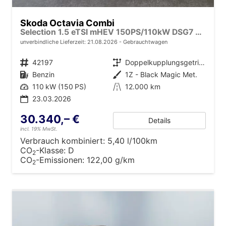
Skoda Octavia Combi
Selection 1.5 eTSI mHEV 150PS/110kW DSG7 2026 +AHK+3-ZONE+RFK+KESSY+EL.HECK+BHZ. LENKRAD
unverbindliche Lieferzeit:
21.08.2026
Gebrauchtwagen
Fahrzeugnr.
42197
Getriebe
Doppelkupplungsgetriebe (DSG)
Kraftstoff
Benzin
Außenfarbe
1Z - Black Magic Met.
Leistung
110 kW (150 PS)
Kilometerstand
12.000 km
23.03.2026
30.340,– €
Details
incl. 19% MwSt.
Verbrauch kombiniert:
5,40 l/100km
CO
-Klasse:
D
2
CO
-Emissionen:
122,00 g/km
2