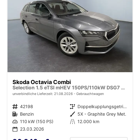
Skoda Octavia Combi
Selection 1.5 eTSI mHEV 150PS/110kW DSG7 2026 +AHK+3-ZONE+RFK+KESSY+EL.HECK+BHZ. LENKRAD
unverbindliche Lieferzeit:
21.08.2026
Gebrauchtwagen
Fahrzeugnr.
42198
Getriebe
Doppelkupplungsgetriebe (DSG)
Kraftstoff
Benzin
Außenfarbe
5X - Graphite Grey Met.
Leistung
110 kW (150 PS)
Kilometerstand
12.000 km
23.03.2026