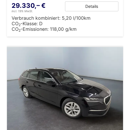
29.330,– €
Details
incl. 19% MwSt.
Verbrauch kombiniert:
5,20 l/100km
CO
-Klasse:
D
2
CO
-Emissionen:
118,00 g/km
2