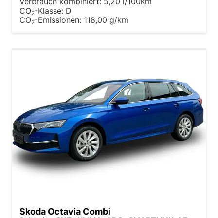
Verbrauch kombiniert:
5,20 l/100km
CO
-Klasse:
D
2
CO
-Emissionen:
118,00 g/km
2
Skoda Octavia Combi