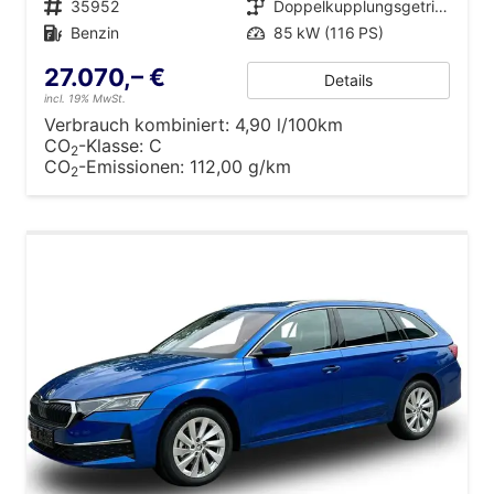
Fahrzeugnr.
35952
Getriebe
Doppelkupplungsgetriebe (DSG)
Kraftstoff
Benzin
Leistung
85 kW (116 PS)
27.070,– €
Details
incl. 19% MwSt.
Verbrauch kombiniert:
4,90 l/100km
CO
-Klasse:
C
2
CO
-Emissionen:
112,00 g/km
2