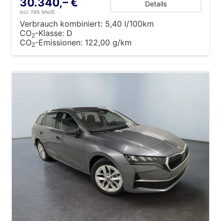
30.340,– €
Details
incl. 19% MwSt.
Verbrauch kombiniert:
5,40 l/100km
CO
-Klasse:
D
2
CO
-Emissionen:
122,00 g/km
2