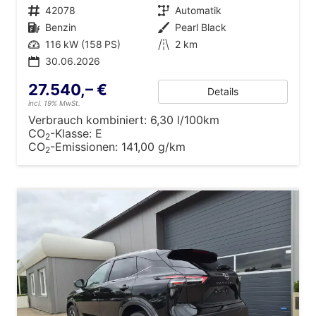
Fahrzeugnr.
42078
Getriebe
Automatik
Kraftstoff
Benzin
Außenfarbe
Pearl Black
Leistung
116 kW (158 PS)
Kilometerstand
2 km
30.06.2026
27.540,– €
Details
incl. 19% MwSt.
Verbrauch kombiniert:
6,30 l/100km
CO
-Klasse:
E
2
CO
-Emissionen:
141,00 g/km
2