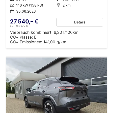
Leistung
116 kW (158 PS)
Kilometerstand
2 km
30.06.2026
27.540,– €
Details
incl. 19% MwSt.
Verbrauch kombiniert:
6,30 l/100km
CO
-Klasse:
E
2
CO
-Emissionen:
141,00 g/km
2