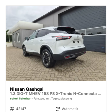
Nissan Qashqai
1.3 DIG-T MHEV 158 PS X-Tronic N-Connecta Teil-Leder PanoGlasdach Klimaautomatik Sitzheizung Lenkradheizung Navi ACC PDC v+h 360°Kamera DAB Bluetooth Touchscreen Apple CarPlay Android Auto 18"LM
sofort lieferbar
Fahrzeug mit Tageszulassung
Fahrzeugnr.
42147
Getriebe
Automatik