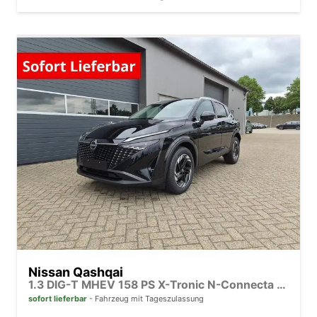
Nissan Qashqai
1.3 DIG-T MHEV 158 PS X-Tronic N-Connecta Teil-Leder PanoGlasdach Klimaautomatik Sitzheizung Lenkradheizung Navi ACC PDC v+h 360°Kamera DAB Bluetooth Touchscreen Apple CarPlay Android Auto 18"LM
sofort lieferbar
Fahrzeug mit Tageszulassung