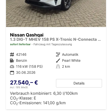
Nissan Qashqai
1.3 DIG-T MHEV 158 PS X-Tronic N-Connecta Teil-Leder PanoGlasdach Klimaautomatik Sitzheizung Lenkradheizung Navi ACC PDC v+h 360°Kamera DAB Bluetooth Touchscreen Apple CarPlay Android Auto 18"LM
sofort lieferbar
Fahrzeug mit Tageszulassung
Fahrzeugnr.
42146
Getriebe
Automatik
Kraftstoff
Benzin
Außenfarbe
Pearl White
Leistung
116 kW (158 PS)
Kilometerstand
2 km
30.06.2026
27.540,– €
Details
incl. 19% MwSt.
Verbrauch kombiniert:
6,30 l/100km
CO
-Klasse:
E
2
CO
-Emissionen:
141,00 g/km
2