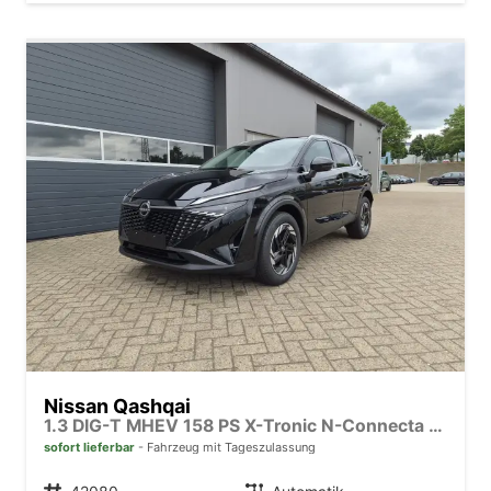
Nissan Qashqai
1.3 DIG-T MHEV 158 PS X-Tronic N-Connecta Teil-Leder PanoGlasdach Klimaautomatik Sitzheizung Lenkradheizung Navi ACC PDC v+h 360°Kamera DAB Bluetooth Touchscreen Apple CarPlay Android Auto 18"LM
sofort lieferbar
Fahrzeug mit Tageszulassung