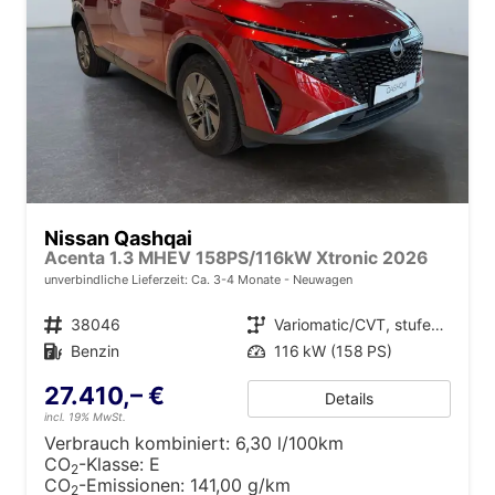
Nissan Qashqai
Acenta 1.3 MHEV 158PS/116kW Xtronic 2026
unverbindliche Lieferzeit: Ca. 3-4 Monate
Neuwagen
Fahrzeugnr.
38046
Getriebe
Variomatic/CVT, stufenlos
Kraftstoff
Benzin
Leistung
116 kW (158 PS)
27.410,– €
Details
incl. 19% MwSt.
Verbrauch kombiniert:
6,30 l/100km
CO
-Klasse:
E
2
CO
-Emissionen:
141,00 g/km
2