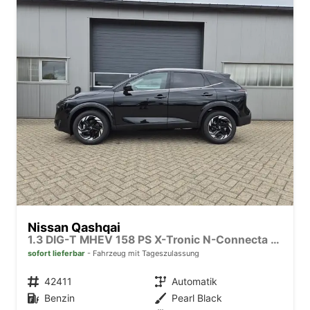
Nissan Qashqai
1.3 DIG-T MHEV 158 PS X-Tronic N-Connecta Teil-Leder PanoGlasdach Klimaautomatik Sitzheizung Lenkradheizung Navi ACC PDC v+h 360°Kamera DAB Bluetooth Touchscreen Apple CarPlay Android Auto 18"LM
sofort lieferbar
Fahrzeug mit Tageszulassung
Fahrzeugnr.
42411
Getriebe
Automatik
Kraftstoff
Benzin
Außenfarbe
Pearl Black