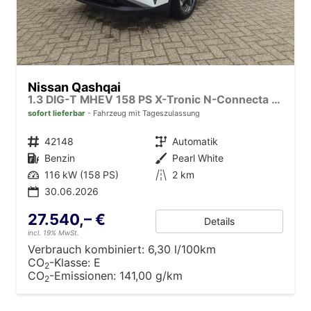
Nissan Qashqai
1.3 DIG-T MHEV 158 PS X-Tronic N-Connecta Teil-Leder PanoGlasdach Klimaautomatik Sitzheizung Lenkradheizung Navi ACC PDC v+h 360°Kamera DAB Bluetooth Touchscreen Apple CarPlay Android Auto 18"LM
sofort lieferbar
Fahrzeug mit Tageszulassung
Fahrzeugnr.
42148
Getriebe
Automatik
Kraftstoff
Benzin
Außenfarbe
Pearl White
Leistung
116 kW (158 PS)
Kilometerstand
2 km
30.06.2026
27.540,– €
Details
incl. 19% MwSt.
Verbrauch kombiniert:
6,30 l/100km
CO
-Klasse:
E
2
CO
-Emissionen:
141,00 g/km
2