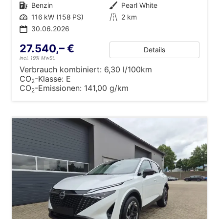
Kraftstoff
Benzin
Außenfarbe
Pearl White
Leistung
116 kW (158 PS)
Kilometerstand
2 km
30.06.2026
27.540,– €
Details
incl. 19% MwSt.
Verbrauch kombiniert:
6,30 l/100km
CO
-Klasse:
E
2
CO
-Emissionen:
141,00 g/km
2