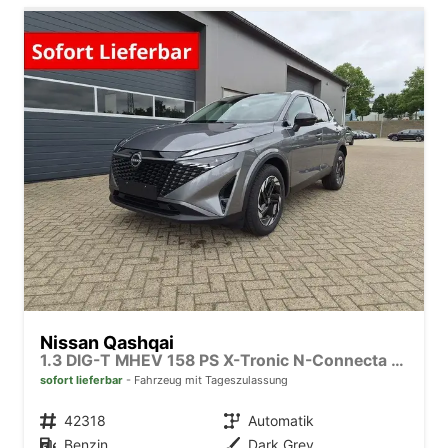
Nissan Qashqai
1.3 DIG-T MHEV 158 PS X-Tronic N-Connecta Teil-Leder PanoGlasdach Klimaautomatik Sitzheizung Lenkradheizung Navi ACC PDC v+h 360°Kamera DAB Bluetooth Touchscreen Apple CarPlay Android Auto 18"LM
sofort lieferbar
Fahrzeug mit Tageszulassung
Fahrzeugnr.
42318
Getriebe
Automatik
Kraftstoff
Benzin
Außenfarbe
Dark Grey