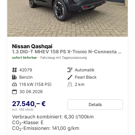
Nissan Qashqai
1.3 DIG-T MHEV 158 PS X-Tronic N-Connecta Teil-Leder PanoGlasdach Klimaautomatik Sitzheizung Lenkradheizung Navi ACC PDC v+h 360°Kamera DAB Bluetooth Touchscreen Apple CarPlay Android Auto 18"LM
sofort lieferbar
Fahrzeug mit Tageszulassung
Fahrzeugnr.
42079
Getriebe
Automatik
Kraftstoff
Benzin
Außenfarbe
Pearl Black
Leistung
116 kW (158 PS)
Kilometerstand
2 km
30.06.2026
27.540,– €
Details
incl. 19% MwSt.
Verbrauch kombiniert:
6,30 l/100km
CO
-Klasse:
E
2
CO
-Emissionen:
141,00 g/km
2