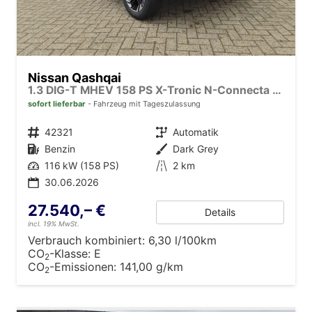
Nissan Qashqai
1.3 DIG-T MHEV 158 PS X-Tronic N-Connecta Teil-Leder PanoGlasdach Klimaautomatik Sitzheizung Lenkradheizung Navi ACC PDC v+h 360°Kamera DAB Bluetooth Touchscreen Apple CarPlay Android Auto 18"LM
sofort lieferbar
Fahrzeug mit Tageszulassung
Fahrzeugnr.
42321
Getriebe
Automatik
Kraftstoff
Benzin
Außenfarbe
Dark Grey
Leistung
116 kW (158 PS)
Kilometerstand
2 km
30.06.2026
27.540,– €
Details
incl. 19% MwSt.
Verbrauch kombiniert:
6,30 l/100km
CO
-Klasse:
E
2
CO
-Emissionen:
141,00 g/km
2