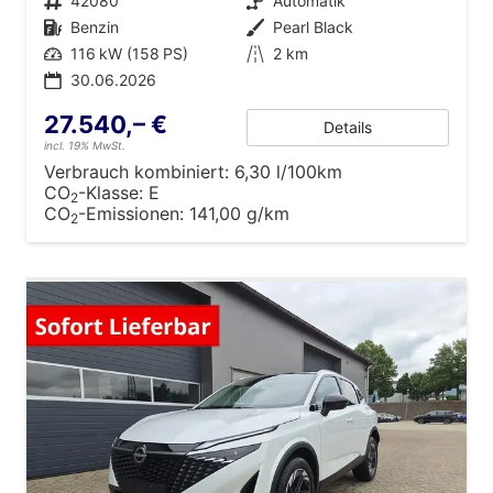
Fahrzeugnr.
42080
Getriebe
Automatik
Kraftstoff
Benzin
Außenfarbe
Pearl Black
Leistung
116 kW (158 PS)
Kilometerstand
2 km
30.06.2026
27.540,– €
Details
incl. 19% MwSt.
Verbrauch kombiniert:
6,30 l/100km
CO
-Klasse:
E
2
CO
-Emissionen:
141,00 g/km
2