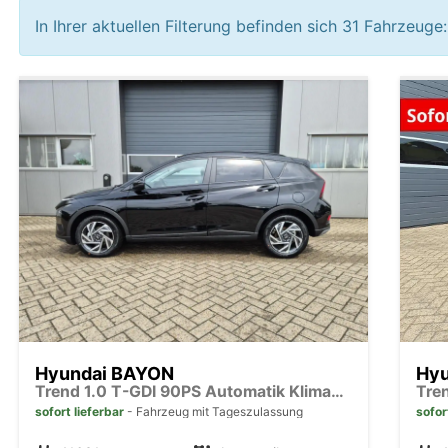
In Ihrer aktuellen Filterung befinden sich
31
Fahrzeuge:
Hyundai BAYON
Hy
Trend 1.0 T-GDI 90PS Automatik Klimaautomatik Rückf.Kamera Parksensoren Sitzheizung Lenkradheizung Bluetooth Touchscreen Tempomat Apple CarPlay + Android Auto 16"LM
sofort lieferbar
Fahrzeug mit Tageszulassung
sofor