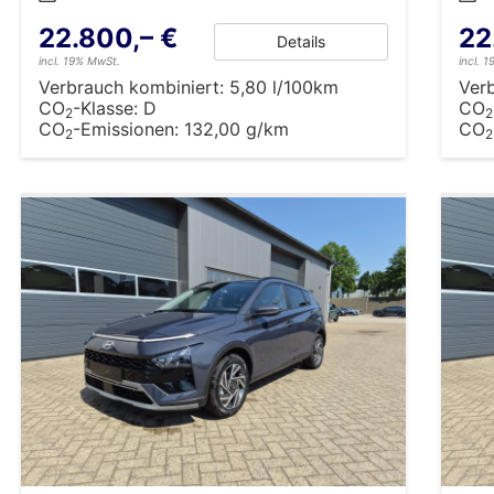
22.800,– €
22
Details
incl. 19% MwSt.
incl. 
Verbrauch kombiniert:
5,80 l/100km
Ver
CO
-Klasse:
D
CO
2
2
CO
-Emissionen:
132,00 g/km
CO
2
2