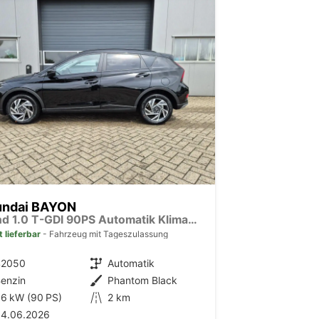
undai BAYON
Trend 1.0 T-GDI 90PS Automatik Klimaautomatik Rückf.Kamera Parksensoren Sitzheizung Lenkradheizung Bluetooth Touchscreen Tempomat Apple CarPlay + Android Auto 16"LM
t lieferbar
Fahrzeug mit Tageszulassung
42050
Getriebe
Automatik
enzin
Außenfarbe
Phantom Black
6 kW (90 PS)
Kilometerstand
2 km
04.06.2026