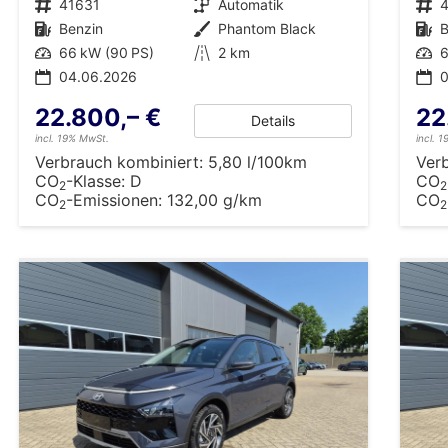
Fahrzeugnr.
41631
Getriebe
Automatik
Fahrzeugnr.
Kraftstoff
Benzin
Außenfarbe
Phantom Black
Kraftstoff
B
Leistung
66 kW (90 PS)
Kilometerstand
2 km
Leistung
6
04.06.2026
22.800,– €
22
Details
incl. 19% MwSt.
incl. 
Verbrauch kombiniert:
5,80 l/100km
Ver
CO
-Klasse:
D
CO
2
2
CO
-Emissionen:
132,00 g/km
CO
2
2