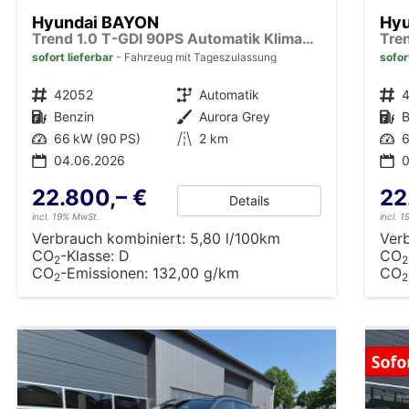
Hyundai BAYON
Hy
Trend 1.0 T-GDI 90PS Automatik Klimaautomatik Rückf.Kamera Parksensoren Sitzheizung Lenkradheizung Bluetooth Touchscreen Tempomat Apple CarPlay + Android Auto 16"LM
sofort lieferbar
Fahrzeug mit Tageszulassung
sofor
Fahrzeugnr.
42052
Getriebe
Automatik
Fahrzeugnr.
Kraftstoff
Benzin
Außenfarbe
Aurora Grey
Kraftstoff
B
Leistung
66 kW (90 PS)
Kilometerstand
2 km
Leistung
6
04.06.2026
22.800,– €
22
Details
incl. 19% MwSt.
incl. 
Verbrauch kombiniert:
5,80 l/100km
Ver
CO
-Klasse:
D
CO
2
2
CO
-Emissionen:
132,00 g/km
CO
2
2