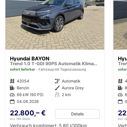
Hyundai BAYON
Hy
Trend 1.0 T-GDI 90PS Automatik Klimaautomatik Rückf.Kamera Parksensoren Sitzheizung Lenkradheizung Bluetooth Touchscreen Tempomat Apple CarPlay + Android Auto 16"LM
sofort lieferbar
Fahrzeug mit Tageszulassung
sofor
Fahrzeugnr.
42054
Getriebe
Automatik
Fahrzeugnr.
Kraftstoff
Benzin
Außenfarbe
Aurora Grey
Kraftstoff
B
Leistung
66 kW (90 PS)
Kilometerstand
2 km
Leistung
6
04.06.2026
22.800,– €
22
Details
incl. 19% MwSt.
incl. 
Verbrauch kombiniert:
5,80 l/100km
Ver