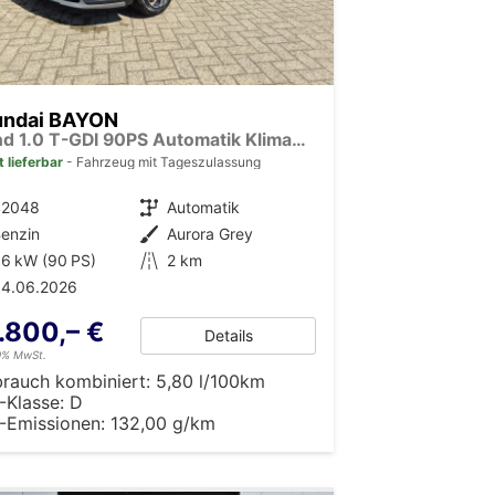
undai BAYON
Trend 1.0 T-GDI 90PS Automatik Klimaautomatik Rückf.Kamera Parksensoren Sitzheizung Lenkradheizung Bluetooth Touchscreen Tempomat Apple CarPlay + Android Auto 16"LM
t lieferbar
Fahrzeug mit Tageszulassung
42048
Getriebe
Automatik
enzin
Außenfarbe
Aurora Grey
6 kW (90 PS)
Kilometerstand
2 km
04.06.2026
.800,– €
Details
19% MwSt.
brauch kombiniert:
5,80 l/100km
-Klasse:
D
-Emissionen:
132,00 g/km