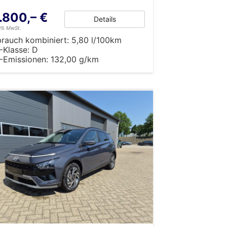
.800,– €
Details
19% MwSt.
brauch kombiniert:
5,80 l/100km
-Klasse:
D
-Emissionen:
132,00 g/km