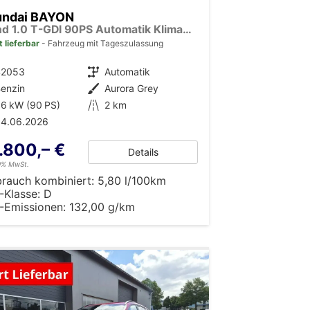
undai BAYON
Trend 1.0 T-GDI 90PS Automatik Klimaautomatik Rückf.Kamera Parksensoren Sitzheizung Lenkradheizung Bluetooth Touchscreen Tempomat Apple CarPlay + Android Auto 16"LM
t lieferbar
Fahrzeug mit Tageszulassung
42053
Getriebe
Automatik
enzin
Außenfarbe
Aurora Grey
6 kW (90 PS)
Kilometerstand
2 km
04.06.2026
.800,– €
Details
19% MwSt.
brauch kombiniert:
5,80 l/100km
-Klasse:
D
-Emissionen:
132,00 g/km