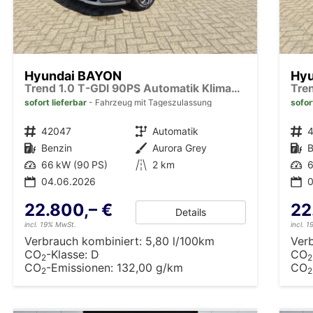
Hyundai BAYON
Hy
Trend 1.0 T-GDI 90PS Automatik Klimaautomatik Rückf.Kamera Parksensoren Sitzheizung Lenkradheizung Bluetooth Touchscreen Tempomat Apple CarPlay + Android Auto 16"LM
sofort lieferbar
Fahrzeug mit Tageszulassung
sofor
Fahrzeugnr.
42047
Getriebe
Automatik
Fahrzeugnr.
Kraftstoff
Benzin
Außenfarbe
Aurora Grey
Kraftstoff
B
Leistung
66 kW (90 PS)
Kilometerstand
2 km
Leistung
6
04.06.2026
22.800,– €
22
Details
incl. 19% MwSt.
incl. 
Verbrauch kombiniert:
5,80 l/100km
Ver
CO
-Klasse:
D
CO
2
2
CO
-Emissionen:
132,00 g/km
CO
2
2