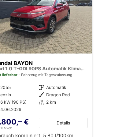
undai BAYON
Trend 1.0 T-GDI 90PS Automatik Klimaautomatik Rückf.Kamera Parksensoren Sitzheizung Lenkradheizung Bluetooth Touchscreen Tempomat Apple CarPlay + Android Auto 16"LM
t lieferbar
Fahrzeug mit Tageszulassung
42055
Getriebe
Automatik
enzin
Außenfarbe
Dragon Red
6 kW (90 PS)
Kilometerstand
2 km
04.06.2026
.800,– €
Details
19% MwSt.
brauch kombiniert:
5,80 l/100km