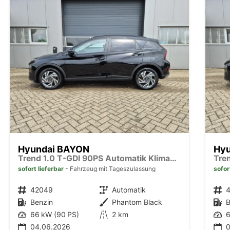
Hyundai BAYON
Hy
Trend 1.0 T-GDI 90PS Automatik Klimaautomatik Rückf.Kamera Parksensoren Sitzheizung Lenkradheizung Bluetooth Touchscreen Tempomat Apple CarPlay + Android Auto 16"LM
sofort lieferbar
Fahrzeug mit Tageszulassung
sofor
Fahrzeugnr.
42049
Getriebe
Automatik
Fahrzeugnr.
Kraftstoff
Benzin
Außenfarbe
Phantom Black
Kraftstoff
B
Leistung
66 kW (90 PS)
Kilometerstand
2 km
Leistung
6
04.06.2026