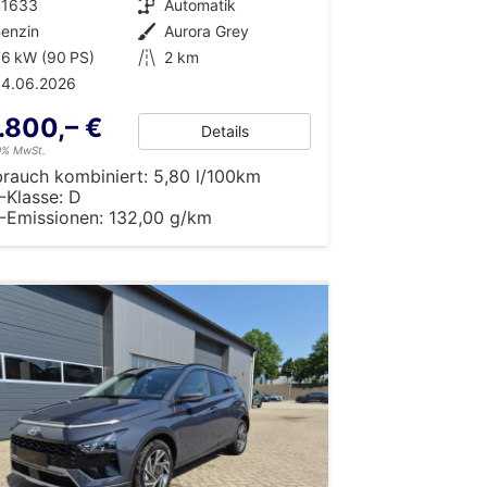
41633
Getriebe
Automatik
enzin
Außenfarbe
Aurora Grey
6 kW (90 PS)
Kilometerstand
2 km
04.06.2026
.800,– €
Details
19% MwSt.
brauch kombiniert:
5,80 l/100km
-Klasse:
D
-Emissionen:
132,00 g/km