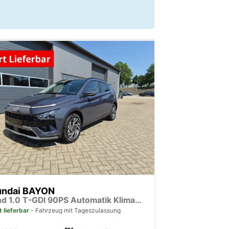
undai BAYON
Trend 1.0 T-GDI 90PS Automatik Klimaautomatik Rückf.Kamera Parksensoren Sitzheizung Lenkradheizung Bluetooth Touchscreen Tempomat Apple CarPlay + Android Auto 16"LM
t lieferbar
Fahrzeug mit Tageszulassung