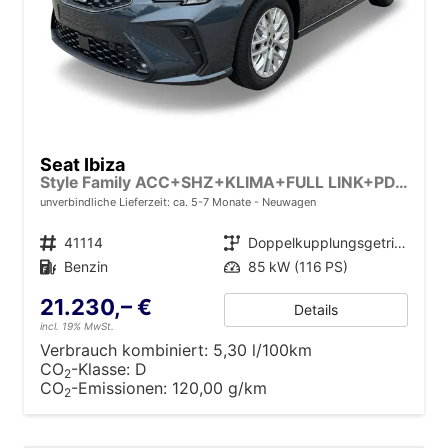
Seat Ibiza
Style Family ACC+SHZ+KLIMA+FULL LINK+PDC+LED+16" ALU
unverbindliche Lieferzeit: ca. 5-7 Monate
Neuwagen
Fahrzeugnr.
41114
Getriebe
Doppelkupplungsgetriebe (DSG)
Kraftstoff
Benzin
Leistung
85 kW (116 PS)
21.230,– €
Details
incl. 19% MwSt.
Verbrauch kombiniert:
5,30 l/100km
CO
-Klasse:
D
2
CO
-Emissionen:
120,00 g/km
2