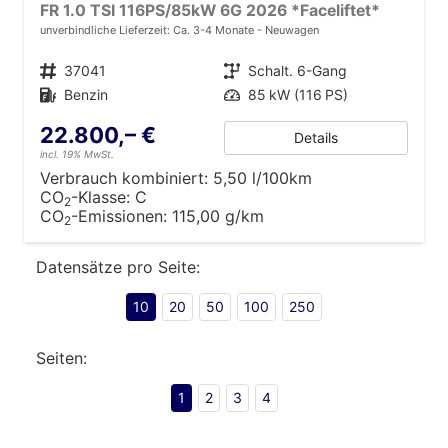
FR 1.0 TSI 116PS/85kW 6G 2026 *Faceliftet*
unverbindliche Lieferzeit: Ca. 3-4 Monate
Neuwagen
Fahrzeugnr.
37041
Getriebe
Schalt. 6-Gang
Kraftstoff
Benzin
Leistung
85 kW (116 PS)
22.800,– €
Details
incl. 19% MwSt.
Verbrauch kombiniert:
5,50 l/100km
CO
-Klasse:
C
2
CO
-Emissionen:
115,00 g/km
2
Datensätze pro Seite:
10
20
50
100
250
Seiten:
1
2
3
4