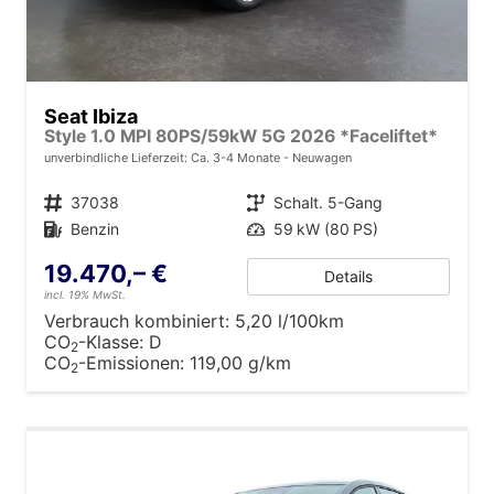
Seat Ibiza
Style 1.0 MPI 80PS/59kW 5G 2026 *Faceliftet*
unverbindliche Lieferzeit: Ca. 3-4 Monate
Neuwagen
Fahrzeugnr.
37038
Getriebe
Schalt. 5-Gang
Kraftstoff
Benzin
Leistung
59 kW (80 PS)
19.470,– €
Details
incl. 19% MwSt.
Verbrauch kombiniert:
5,20 l/100km
CO
-Klasse:
D
2
CO
-Emissionen:
119,00 g/km
2