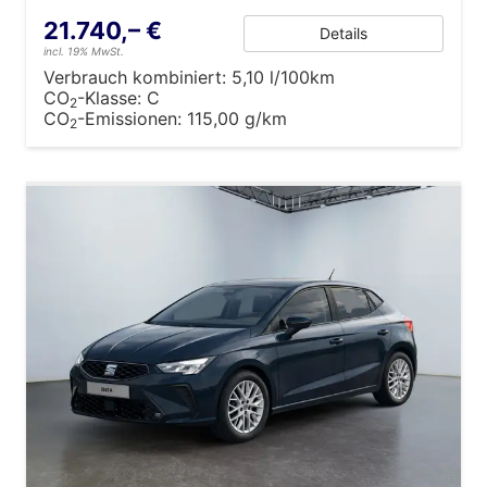
21.740,– €
Details
incl. 19% MwSt.
Verbrauch kombiniert:
5,10 l/100km
CO
-Klasse:
C
2
CO
-Emissionen:
115,00 g/km
2