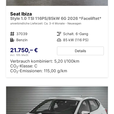
Seat Ibiza
Style 1.0 TSI 116PS/85kW 6G 2026 *Faceliftet*
unverbindliche Lieferzeit: Ca. 3-4 Monate
Neuwagen
Fahrzeugnr.
37039
Getriebe
Schalt. 6-Gang
Kraftstoff
Benzin
Leistung
85 kW (116 PS)
21.750,– €
Details
incl. 19% MwSt.
Verbrauch kombiniert:
5,20 l/100km
CO
-Klasse:
C
2
CO
-Emissionen:
115,00 g/km
2