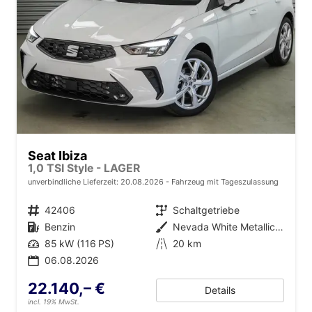
Seat Ibiza
1,0 TSI Style - LAGER
unverbindliche Lieferzeit:
20.08.2026
Fahrzeug mit Tageszulassung
Fahrzeugnr.
42406
Getriebe
Schaltgetriebe
Kraftstoff
Benzin
Außenfarbe
Nevada White Metallic (2Y)
Leistung
85 kW (116 PS)
Kilometerstand
20 km
06.08.2026
22.140,– €
Details
incl. 19% MwSt.