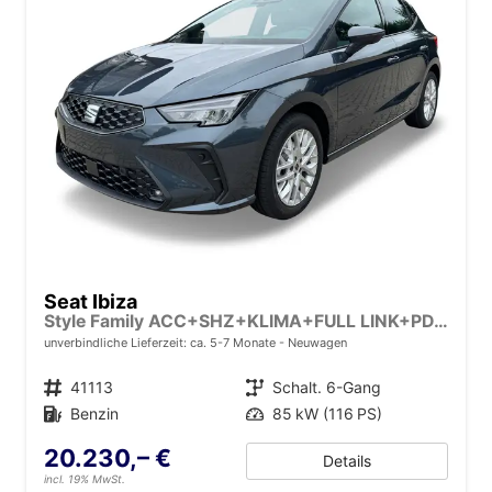
Seat Ibiza
Style Family ACC+SHZ+KLIMA+FULL LINK+PDC+LED+16" ALU
unverbindliche Lieferzeit: ca. 5-7 Monate
Neuwagen
Fahrzeugnr.
41113
Getriebe
Schalt. 6-Gang
Kraftstoff
Benzin
Leistung
85 kW (116 PS)
20.230,– €
Details
incl. 19% MwSt.