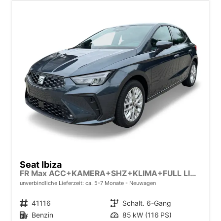
Seat Ibiza
FR Max ACC+KAMERA+SHZ+KLIMA+FULL LINK+PDC+LED+16" ALU+KESSY
unverbindliche Lieferzeit: ca. 5-7 Monate
Neuwagen
Fahrzeugnr.
41116
Getriebe
Schalt. 6-Gang
Kraftstoff
Benzin
Leistung
85 kW (116 PS)