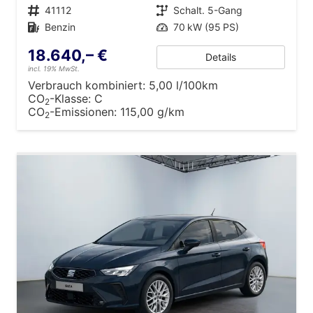
Fahrzeugnr.
41112
Getriebe
Schalt. 5-Gang
Kraftstoff
Benzin
Leistung
70 kW (95 PS)
18.640,– €
Details
incl. 19% MwSt.
Verbrauch kombiniert:
5,00 l/100km
CO
-Klasse:
C
2
CO
-Emissionen:
115,00 g/km
2