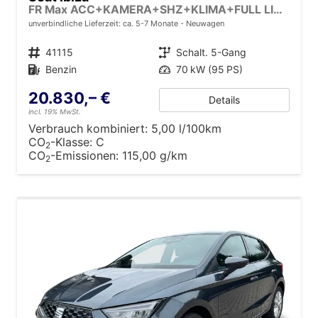
FR Max ACC+KAMERA+SHZ+KLIMA+FULL LINK+PDC+LED+16" ALU+KESSY
unverbindliche Lieferzeit: ca. 5-7 Monate
Neuwagen
Fahrzeugnr.
41115
Getriebe
Schalt. 5-Gang
Kraftstoff
Benzin
Leistung
70 kW (95 PS)
20.830,– €
Details
incl. 19% MwSt.
Verbrauch kombiniert:
5,00 l/100km
CO
-Klasse:
C
2
CO
-Emissionen:
115,00 g/km
2