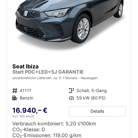
Seat Ibiza
Start PDC+LED+5J GARANTIE
unverbindliche Lieferzeit: ca. 5-7 Monate
Neuwagen
Fahrzeugnr.
41111
Getriebe
Schalt. 5-Gang
Kraftstoff
Benzin
Leistung
59 kW (80 PS)
16.940,– €
Details
incl. 19% MwSt.
Verbrauch kombiniert:
5,20 l/100km
CO
-Klasse:
D
2
CO
-Emissionen:
119,00 g/km
2