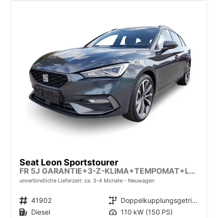
Seat Leon Sportstourer
FR 5J GARANTIE+3-Z-KLIMA+TEMPOMAT+LED+17" ALU+PDC
unverbindliche Lieferzeit: ca. 3-4 Monate
Neuwagen
Fahrzeugnr.
41902
Getriebe
Doppelkupplungsgetriebe (DSG)
Kraftstoff
Diesel
Leistung
110 kW (150 PS)