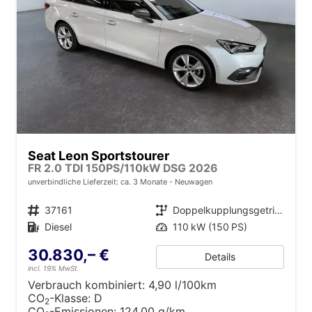
Seat Leon Sportstourer
FR 2.0 TDI 150PS/110kW DSG 2026
unverbindliche Lieferzeit: ca. 3 Monate
Neuwagen
Fahrzeugnr.
37161
Getriebe
Doppelkupplungsgetriebe (DSG)
Kraftstoff
Diesel
Leistung
110 kW (150 PS)
30.830,– €
Details
incl. 19% MwSt.
Verbrauch kombiniert:
4,90 l/100km
CO
-Klasse:
D
2
CO
-Emissionen:
124,00 g/km