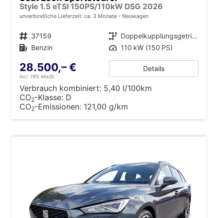
Style 1.5 eTSI 150PS/110kW DSG 2026
unverbindliche Lieferzeit: ca. 3 Monate
Neuwagen
Fahrzeugnr.
37159
Getriebe
Doppelkupplungsgetriebe (DSG)
Kraftstoff
Benzin
Leistung
110 kW (150 PS)
28.500,– €
Details
incl. 19% MwSt.
Verbrauch kombiniert:
5,40 l/100km
CO
-Klasse:
D
2
CO
-Emissionen:
121,00 g/km
2