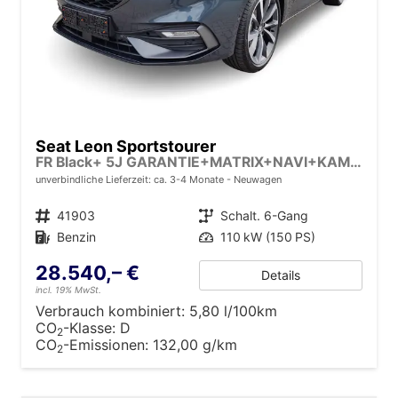
Seat Leon Sportstourer
FR Black+ 5J GARANTIE+MATRIX+NAVI+KAMERA+SHZ+18" ALU
unverbindliche Lieferzeit: ca. 3-4 Monate
Neuwagen
Fahrzeugnr.
41903
Getriebe
Schalt. 6-Gang
Kraftstoff
Benzin
Leistung
110 kW (150 PS)
28.540,– €
Details
incl. 19% MwSt.
Verbrauch kombiniert:
5,80 l/100km
CO
-Klasse:
D
2
CO
-Emissionen:
132,00 g/km
2