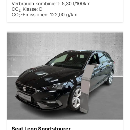
Verbrauch kombiniert:
5,30 l/100km
CO
-Klasse:
D
2
CO
-Emissionen:
122,00 g/km
2
Seat Leon Sportstourer