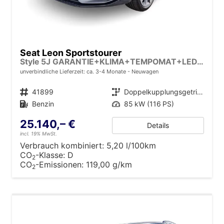
Seat Leon Sportstourer
Style 5J GARANTIE+KLIMA+TEMPOMAT+LED+16" ALU+PDC
unverbindliche Lieferzeit: ca. 3-4 Monate
Neuwagen
Fahrzeugnr.
41899
Getriebe
Doppelkupplungsgetriebe (DSG)
Kraftstoff
Benzin
Leistung
85 kW (116 PS)
25.140,– €
Details
incl. 19% MwSt.
Verbrauch kombiniert:
5,20 l/100km
CO
-Klasse:
D
2
CO
-Emissionen:
119,00 g/km
2