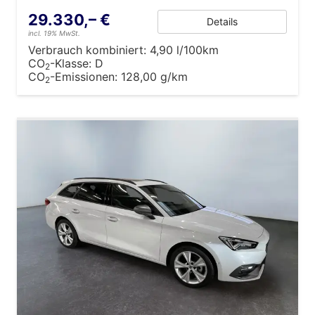
29.330,– €
Details
incl. 19% MwSt.
Verbrauch kombiniert:
4,90 l/100km
CO
-Klasse:
D
2
CO
-Emissionen:
128,00 g/km
2