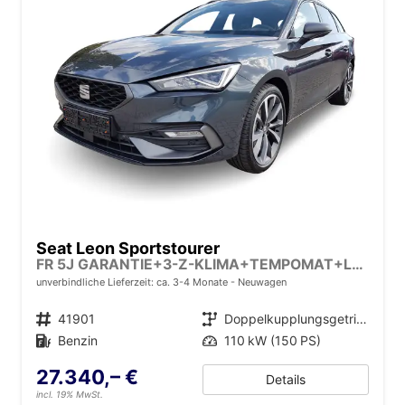
Seat Leon Sportstourer
FR 5J GARANTIE+3-Z-KLIMA+TEMPOMAT+LED+17" ALU+PDC
unverbindliche Lieferzeit: ca. 3-4 Monate
Neuwagen
Fahrzeugnr.
41901
Getriebe
Doppelkupplungsgetriebe (DSG)
Kraftstoff
Benzin
Leistung
110 kW (150 PS)
27.340,– €
Details
incl. 19% MwSt.