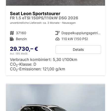
Seat Leon Sportstourer
FR 1.5 eTSI 150PS/110kW DSG 2026
unverbindliche Lieferzeit: ca. 3 Monate
Neuwagen
Fahrzeugnr.
37160
Getriebe
Doppelkupplungsgetriebe (DSG)
Kraftstoff
Benzin
Leistung
110 kW (150 PS)
29.730,– €
Details
incl. 19% MwSt.
Verbrauch kombiniert:
5,30 l/100km
CO
-Klasse:
D
2
CO
-Emissionen:
121,00 g/km
2