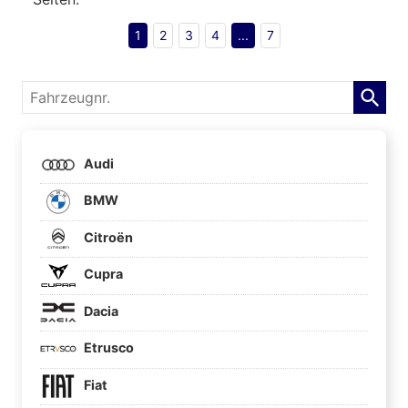
1
2
3
4
...
7
Fahrzeugnr.
Audi
BMW
Citroën
Cupra
Dacia
Etrusco
Fiat