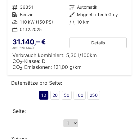
Fahrzeugnr.
36351
Getriebe
Automatik
Kraftstoff
Benzin
Außenfarbe
Magnetic Tech Grey
Leistung
110 kW (150 PS)
Kilometerstand
10 km
01.12.2025
31.140,– €
Details
incl. 19% MwSt.
Verbrauch kombiniert:
5,30 l/100km
CO
-Klasse:
D
2
CO
-Emissionen:
121,00 g/km
2
Datensätze pro Seite:
10
20
50
100
250
Seite:
Seiten: