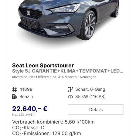
Seat Leon Sportstourer
Style 5J GARANTIE+KLIMA+TEMPOMAT+LED+16" ALU+PDC
unverbindliche Lieferzeit: ca. 3-4 Monate
Neuwagen
Fahrzeugnr.
41898
Getriebe
Schalt. 6-Gang
Kraftstoff
Benzin
Leistung
85 kW (116 PS)
22.640,– €
Details
incl. 19% MwSt.
Verbrauch kombiniert:
5,60 l/100km
CO
-Klasse:
D
2
CO
-Emissionen:
128,00 g/km
2