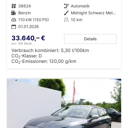
Fahrzeugnr.
38624
Getriebe
Automatik
Kraftstoff
Benzin
Außenfarbe
Midnight Schwarz Metallic
Leistung
110 kW (150 PS)
Kilometerstand
10 km
01.01.2026
33.640,– €
Details
incl. 19% MwSt.
Verbrauch kombiniert:
5,30 l/100km
CO
-Klasse:
D
2
CO
-Emissionen:
120,00 g/km
2