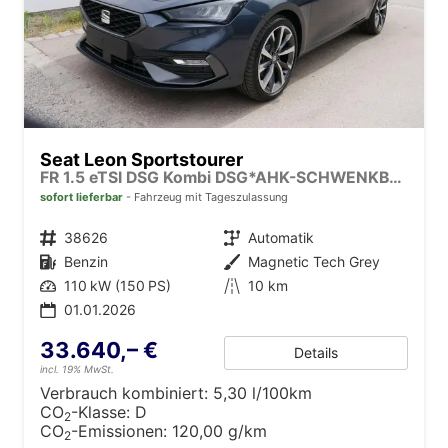
Seat Leon Sportstourer
FR 1.5 eTSI DSG Kombi DSG*AHK-SCHWENKBAR*NAVI*ACC*KAMERA*3-ZONE KILMAAUTOMATIK
sofort lieferbar
Fahrzeug mit Tageszulassung
Fahrzeugnr.
38626
Getriebe
Automatik
Kraftstoff
Benzin
Außenfarbe
Magnetic Tech Grey
Leistung
110 kW (150 PS)
Kilometerstand
10 km
01.01.2026
33.640,– €
Details
incl. 19% MwSt.
Verbrauch kombiniert:
5,30 l/100km
CO
-Klasse:
D
2
CO
-Emissionen:
120,00 g/km
2