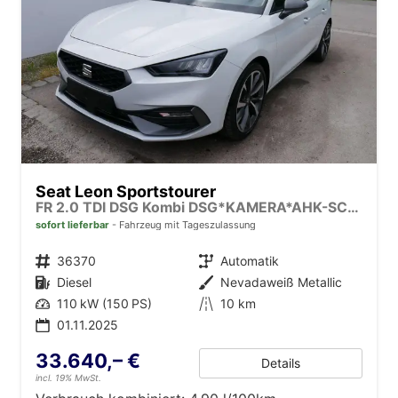
Seat Leon Sportstourer
FR 2.0 TDI DSG Kombi DSG*KAMERA*AHK-SCHWENKBAR*NAVI*TEMPOMAT*WINTERPAKET*
sofort lieferbar
Fahrzeug mit Tageszulassung
Fahrzeugnr.
36370
Getriebe
Automatik
Kraftstoff
Diesel
Außenfarbe
Nevadaweiß Metallic
Leistung
110 kW (150 PS)
Kilometerstand
10 km
01.11.2025
33.640,– €
Details
incl. 19% MwSt.