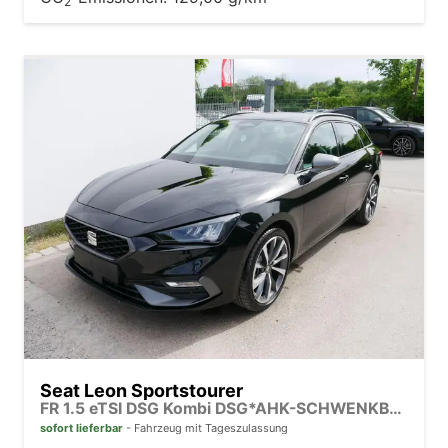
2
Seat Leon Sportstourer
FR 1.5 eTSI DSG Kombi DSG*AHK-SCHWENKBAR*NAVI*ACC*KAMERA*3-ZONE KILMAAUTOMATIK
sofort lieferbar
Fahrzeug mit Tageszulassung