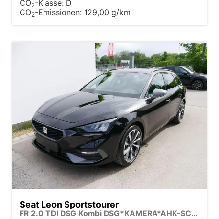
CO
-Klasse:
D
2
CO
-Emissionen:
129,00 g/km
2
Seat Leon Sportstourer
FR 2.0 TDI DSG Kombi DSG*KAMERA*AHK-SCHWENKBAR*NAVI*TEMPOMAT*WINTERPAKET*