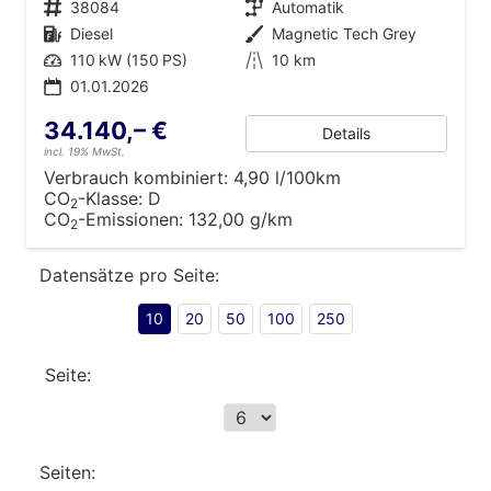
Fahrzeugnr.
38084
Getriebe
Automatik
Kraftstoff
Diesel
Außenfarbe
Magnetic Tech Grey
Leistung
110 kW (150 PS)
Kilometerstand
10 km
01.01.2026
34.140,– €
Details
incl. 19% MwSt.
Verbrauch kombiniert:
4,90 l/100km
CO
-Klasse:
D
2
CO
-Emissionen:
132,00 g/km
2
Datensätze pro Seite:
10
20
50
100
250
Seite:
Seiten: