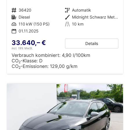
Fahrzeugnr.
36420
Getriebe
Automatik
Kraftstoff
Diesel
Außenfarbe
Midnight Schwarz Metallic
Leistung
110 kW (150 PS)
Kilometerstand
10 km
01.11.2025
33.640,– €
Details
incl. 19% MwSt.
Verbrauch kombiniert:
4,90 l/100km
CO
-Klasse:
D
2
CO
-Emissionen:
129,00 g/km
2