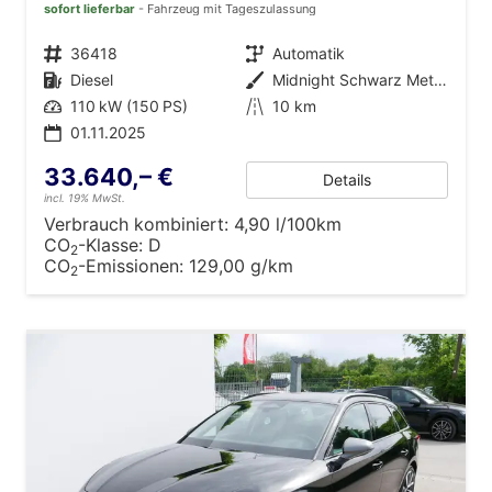
sofort lieferbar
Fahrzeug mit Tageszulassung
Fahrzeugnr.
36418
Getriebe
Automatik
Kraftstoff
Diesel
Außenfarbe
Midnight Schwarz Metallic
Leistung
110 kW (150 PS)
Kilometerstand
10 km
01.11.2025
33.640,– €
Details
incl. 19% MwSt.
Verbrauch kombiniert:
4,90 l/100km
CO
-Klasse:
D
2
CO
-Emissionen:
129,00 g/km
2