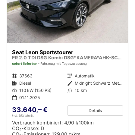
Seat Leon Sportstourer
FR 2.0 TDI DSG Kombi DSG*KAMERA*AHK-SCHWENKBAR*NAVI*TEMPOMAT*WINTERPAKET*
sofort lieferbar
Fahrzeug mit Tageszulassung
Fahrzeugnr.
37663
Getriebe
Automatik
Kraftstoff
Diesel
Außenfarbe
Midnight Schwarz Metallic
Leistung
110 kW (150 PS)
Kilometerstand
10 km
01.11.2025
33.640,– €
Details
incl. 19% MwSt.
Verbrauch kombiniert:
4,90 l/100km
CO
-Klasse:
D
2
CO
-Emissionen:
129,00 g/km