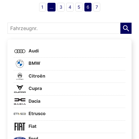
1
...
3
4
5
6
7
Fahrzeugnr.
Audi
BMW
Citroën
Cupra
Dacia
Etrusco
Fiat
Ford