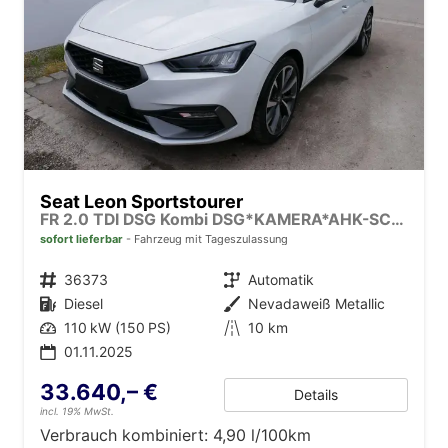
Seat Leon Sportstourer
FR 2.0 TDI DSG Kombi DSG*KAMERA*AHK-SCHWENKBAR*NAVI*TEMPOMAT*WINTERPAKET*
sofort lieferbar
Fahrzeug mit Tageszulassung
Fahrzeugnr.
36373
Getriebe
Automatik
Kraftstoff
Diesel
Außenfarbe
Nevadaweiß Metallic
Leistung
110 kW (150 PS)
Kilometerstand
10 km
01.11.2025
33.640,– €
Details
incl. 19% MwSt.
Verbrauch kombiniert:
4,90 l/100km