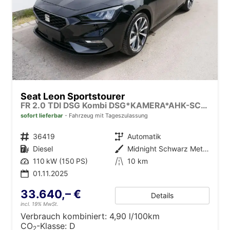
Seat Leon Sportstourer
FR 2.0 TDI DSG Kombi DSG*KAMERA*AHK-SCHWENKBAR*NAVI*TEMPOMAT*WINTERPAKET*
sofort lieferbar
Fahrzeug mit Tageszulassung
Fahrzeugnr.
36419
Getriebe
Automatik
Kraftstoff
Diesel
Außenfarbe
Midnight Schwarz Metallic
Leistung
110 kW (150 PS)
Kilometerstand
10 km
01.11.2025
33.640,– €
Details
incl. 19% MwSt.
Verbrauch kombiniert:
4,90 l/100km
CO
-Klasse:
D
2