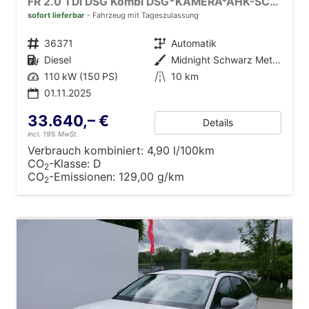
FR 2.0 TDI DSG Kombi DSG*KAMERA*AHK-SCHWENKBAR*NAVI*TEMPOMAT*WINTERPAKET*
sofort lieferbar
Fahrzeug mit Tageszulassung
Fahrzeugnr.
36371
Getriebe
Automatik
Kraftstoff
Diesel
Außenfarbe
Midnight Schwarz Metallic
Leistung
110 kW (150 PS)
Kilometerstand
10 km
01.11.2025
33.640,– €
Details
incl. 19% MwSt.
Verbrauch kombiniert:
4,90 l/100km
CO
-Klasse:
D
2
CO
-Emissionen:
129,00 g/km
2