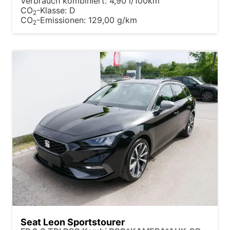
Verbrauch kombiniert:
4,90 l/100km
CO
-Klasse:
D
2
CO
-Emissionen:
129,00 g/km
2
Seat Leon Sportstourer