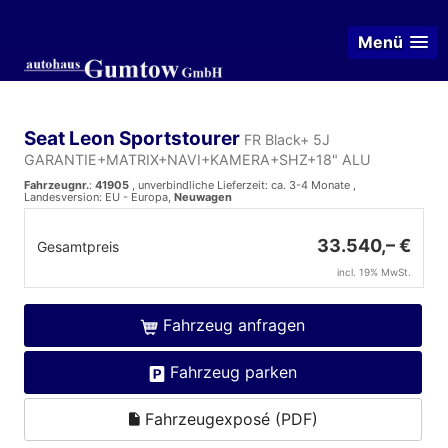
Menü
Seat Leon Sportstourer
FR Black+ 5J
GARANTIE+MATRIX+NAVI+KAMERA+SHZ+18" ALU
Fahrzeugnr.
:
41905
, unverbindliche Lieferzeit: ca. 3-4 Monate ,
Landesversion: EU - Europa,
Neuwagen
33.540,– €
Gesamtpreis
incl. 19% MwSt.
Fahrzeug anfragen
Fahrzeug parken
Fahrzeugexposé (PDF)