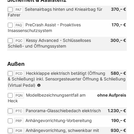
Seitenairbags hinten und Knieairbag für
370,– €
PA7
Fahrer
PreCrash Assist - Proaktives
170,– €
PAQ
Insassenschutzsystem
Kessy Advanced - Schlüsselloses
300,– €
PQC
Schließ- und Öffnungssystem
Außen
Heckklappe elektrisch betätigt (Öffnung
580,– €
PCD
& Schließung) inkl. Sensorgesteuerter Öffnung & Schließung
(Nur
(Virtual Pedal)
in
Modellbezeichnungsentfall am
ohne Aufpreis
PQN
Verbindung
Heck
mit:
[PQC]
Panorama-Glasschiebedach elektrisch
1.230,– €
PTC
Kessy
Advanced
Anhängevorrichtung-Vorbereitung
190,– €
PRP
-
Schlüsselloses
Anhängevorrichtung, schwenkbar mit
930,– €
PGR