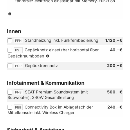
Fahrersitz elektrisch einstellbar mit Memory-Funktion
(Nicht
in
Verbindung
mit:
Innen
[PST]
Standheizung inkl. Funkfernbedienung
1.120,– €
Gepäcknetz
PPH
einsetzbar
Gepäcknetz einsetzbar horizontal über
40,– €
PST
horizontal
(Nicht
Gepäckraumboden
über
für
Gepäckraumboden)
Gepäcktrennnetz
200,– €
PCP
eTSI-
Motoren)
Infotainment & Kommunikation
SEAT Premium Soundsystem (mit
500,– €
PNS
Subwoofer), 340W Gesamtleistung
Connectivity Box im Ablagefach der
240,– €
PB8
Mittelkonsole inkl. Wireless Charger
Sicherheit & Assistenz