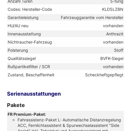
Anzahl Türen
5-türig
Codes: Hersteller-Code
KLD5LZBN
Garantieleistung
Fahrzeuggarantie vom Hersteller
HU/AU neu
vorhanden
Innenausstattung
Anthrazit
Nichtraucher-Fahrzeug
vorhanden
Polsterung
Stoff
Qualitätssiegel
BVFK-Siegel
Rußpartikelfilter / SCR
vorhanden
Zustand, Beschaffenheit
Scheckheftgepflegt
Serienausstattungen
Pakete
FR Premium-Paket:
Fahrassistenz-Paket L: Automatische Distanzregelung
ACC, Fernlichtassistent & Spurwechselassistent "Side
Assist" inkl. Totwinkel und Ausparkassistent mit