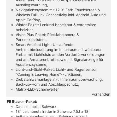
Ausstiegswarnung,
Navigationssystem mit 12,9" Farb-Touchscreen &
Wireless Full Link Connectivity inkl. Android Auto und
Apple CarPlay,
Winter-Paket: Lenkrad beheizbar & Vordersitze
beheizbar,
Vision Plus-Paket: Rückfahrkamera &
Parklenkassistent,
Smart Ambient Light: Umlaufende
Ambientebeleuchtung im Innenraum mit wählbarer
Farbe, mit Lichtleiste an den Vordertürverkleidungen
und am Armaturenbrett sowie mit Signalanzeige für
Assistenzsysteme,
Licht-und-Sicht-Paket: Licht- und Regensensor,
"Coming & Leaving Home"-Funktionen,
Diebstahlwarnanlage inkl. Innenraumüberwachung,
Back-up-Horn und Abschleppschutz,
Matrix-LED-Scheinwerfer
vorhanden
FR Black+-Paket:
Dachhimmel in Schwarz,
18" Leichtmetallräder in Schwarz 7,5J x 18,
Außenspiegelgehäuse in Schwarz lackiert,