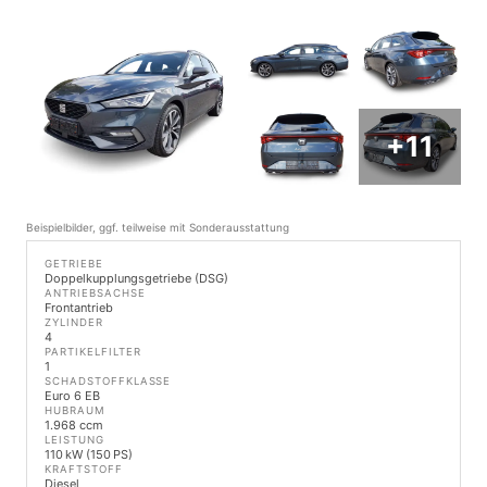
+11
Beispielbilder, ggf. teilweise mit Sonderausstattung
GETRIEBE
Doppelkupplungsgetriebe (DSG)
ANTRIEBSACHSE
Frontantrieb
ZYLINDER
4
PARTIKELFILTER
1
SCHADSTOFFKLASSE
Euro 6 EB
HUBRAUM
1.968 ccm
LEISTUNG
110 kW (150 PS)
KRAFTSTOFF
Diesel