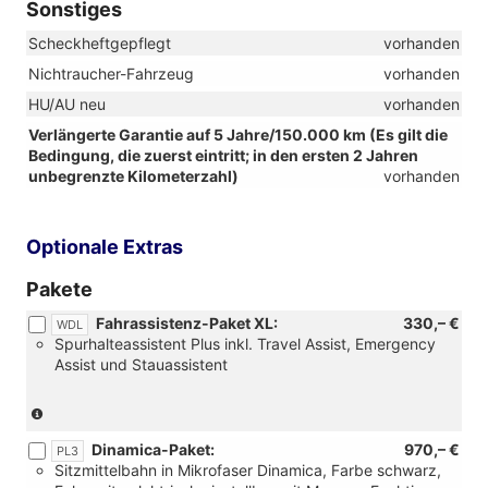
Sonstiges
Scheckheftgepflegt
vorhanden
Nichtraucher-Fahrzeug
vorhanden
HU/AU neu
vorhanden
Verlängerte Garantie auf 5 Jahre/150.000 km (Es gilt die
Bedingung, die zuerst eintritt; in den ersten 2 Jahren
unbegrenzte Kilometerzahl)
vorhanden
Optionale Extras
Pakete
Fahrassistenz-Paket XL:
330,– €
WDL
Spurhalteassistent Plus inkl. Travel Assist, Emergency
Assist und Stauassistent
(Nur
für
Dinamica-Paket:
970,– €
Automatik-
PL3
Sitzmittelbahn in Mikrofaser Dinamica, Farbe schwarz,
Getriebe)