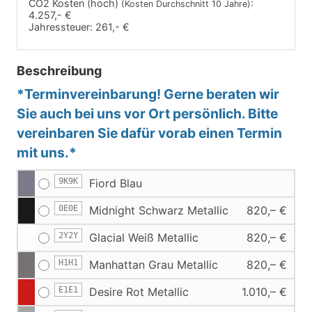
CO2 Kosten (hoch)
:
(Kosten Durchschnitt 10 Jahre)
4.257,- €
Jahressteuer:
261,- €
Beschreibung
*Terminvereinbarung! Gerne beraten wir
Sie auch bei uns vor Ort persönlich. Bitte
vereinbaren Sie dafür vorab einen Termin
mit uns.*
9K9K
Fiord Blau
0E0E
Midnight Schwarz Metallic
820,– €
2Y2Y
Glacial Weiß Metallic
820,– €
H1H1
Manhattan Grau Metallic
820,– €
E1E1
Desire Rot Metallic
1.010,– €