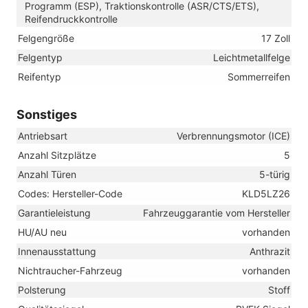
Programm (ESP), Traktionskontrolle (ASR/CTS/ETS),
Reifendruckkontrolle
Felgengröße
17 Zoll
Felgentyp
Leichtmetallfelge
Reifentyp
Sommerreifen
Sonstiges
Antriebsart
Verbrennungsmotor (ICE)
Anzahl Sitzplätze
5
Anzahl Türen
5-türig
Codes: Hersteller-Code
KLD5LZ26
Garantieleistung
Fahrzeuggarantie vom Hersteller
HU/AU neu
vorhanden
Innenausstattung
Anthrazit
Nichtraucher-Fahrzeug
vorhanden
Polsterung
Stoff