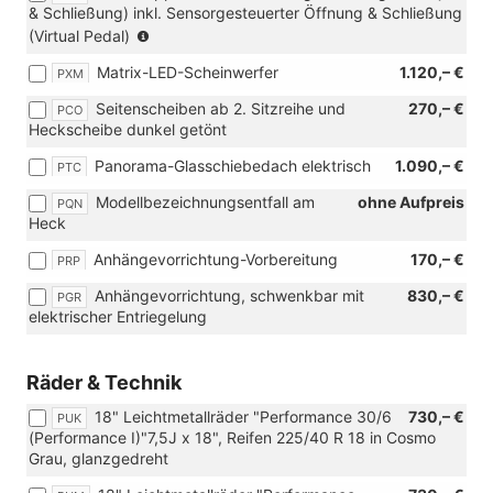
& Schließung) inkl. Sensorgesteuerter Öffnung & Schließung
inkl.
(Nur
(Virtual Pedal)
Innenraumüberwachung,
in
Back-
Matrix-LED-Scheinwerfer
1.120,– €
PXM
Verbindung
up-
mit:
Horn
Seitenscheiben ab 2. Sitzreihe und
270,– €
PCO
[PQC]
und
Heckscheibe dunkel getönt
Kessy
Abschleppschutz)
Advanced
Panorama-Glasschiebedach elektrisch
1.090,– €
PTC
-
Schlüsselloses
Modellbezeichnungsentfall am
ohne Aufpreis
PQN
Schließ-
Heck
und
Anhängevorrichtung-Vorbereitung
170,– €
PRP
Öffnungssystem)
Anhängevorrichtung, schwenkbar mit
830,– €
PGR
elektrischer Entriegelung
Räder & Technik
18" Leichtmetallräder "Performance 30/6
730,– €
PUK
(Performance I)"7,5J x 18", Reifen 225/40 R 18 in Cosmo
Grau, glanzgedreht