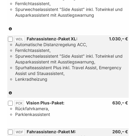
Fernlichtassistent,
Spurwechselassistent "Side Assist" inkl. Totwinkel und
Ausparkassistent mit Ausstiegswarnung
(Nur
in
Fahrassistenz-Paket XL:
1.030,– €
Verbindung
WDL
Automatische Distanzregelung ACC,
mit:
Fernlichtassistent,
[PLH]
Spurwechselassistent "Side Assist" inkl. Totwinkel und
Smart
Ausparkassistent mit Ausstiegswarnung,
Ambient
Spurhalteassistent Plus inkl. Travel Assist, Emergency
Light)
Assist und Stauassistent,
Lenkradheizung
(Nur
in
Vision Plus-Paket:
630,– €
Verbindung
PCK
Rückfahrkamera,
mit:
Parklenkassistent
[PLH]
Smart
Ambient
Fahrassistenz-Paket M:
260,– €
Light)
WDF