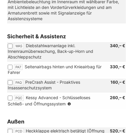
Ambientebeleuchtung im Innenraum mit wählbarer Farbe,
mit Lichtleiste an den Vordertürverkleidungen und am
Armaturenbrett sowie mit Signalanzeige für
Assistenzsysteme
Sicherheit & Assistenz
Diebstahlwarnanlage inkl.
340,– €
WAS
Innenraumüberwachung, Back-up-Horn und
Abschleppschutz
Seitenairbags hinten und Knieairbag für
330,– €
PA7
Fahrer
PreCrash Assist - Proaktives
160,– €
PAQ
Insassenschutzsystem
Kessy Advanced - Schlüsselloses
260,– €
PQC
(Nur
Schließ- und Öffnungssystem
in
Verbindung
mit:
Außen
[WAS]
Heckklappe elektrisch betätigt (Öffnung
520,– €
Diebstahlwarnanlage
PCD