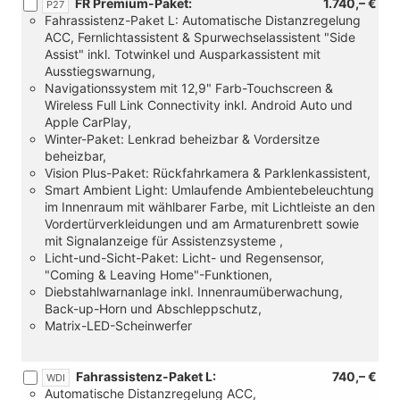
FR Premium-Paket:
1.740,– €
P27
Fahrassistenz-Paket L: Automatische Distanzregelung
ACC, Fernlichtassistent & Spurwechselassistent "Side
Assist" inkl. Totwinkel und Ausparkassistent mit
Ausstiegswarnung,
Navigationssystem mit 12,9" Farb-Touchscreen &
Wireless Full Link Connectivity inkl. Android Auto und
Apple CarPlay,
Winter-Paket: Lenkrad beheizbar & Vordersitze
beheizbar,
Vision Plus-Paket: Rückfahrkamera & Parklenkassistent,
Smart Ambient Light: Umlaufende Ambientebeleuchtung
im Innenraum mit wählbarer Farbe, mit Lichtleiste an den
Vordertürverkleidungen und am Armaturenbrett sowie
mit Signalanzeige für Assistenzsysteme ,
Licht-und-Sicht-Paket: Licht- und Regensensor,
"Coming & Leaving Home"-Funktionen,
Diebstahlwarnanlage inkl. Innenraumüberwachung,
Back-up-Horn und Abschleppschutz,
Matrix-LED-Scheinwerfer
Fahrassistenz-Paket L:
740,– €
WDI
Automatische Distanzregelung ACC,