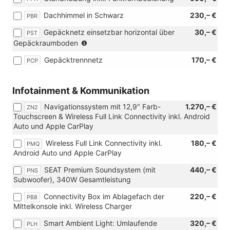
mit:
Dachhimmel in Schwarz
230,– €
PBR
[PST]
Gepäcknetz
Gepäcknetz einsetzbar horizontal über
30,– €
PST
einsetzbar
(Nicht
Gepäckraumboden
horizontal
für
über
Gepäcktrennnetz
170,– €
PCP
eTSI-
Gepäckraumboden)
Motoren)
Infotainment & Kommunikation
Navigationssystem mit 12,9" Farb-
1.270,– €
ZN2
Touchscreen & Wireless Full Link Connectivity inkl. Android
Auto und Apple CarPlay
Wireless Full Link Connectivity inkl.
180,– €
PMQ
Android Auto und Apple CarPlay
SEAT Premium Soundsystem (mit
440,– €
PNS
Subwoofer), 340W Gesamtleistung
Connectivity Box im Ablagefach der
220,– €
PB8
Mittelkonsole inkl. Wireless Charger
Smart Ambient Light: Umlaufende
320,– €
PLH