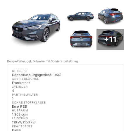
+11
Beispielbilder, ggf. teilweise mit Sonderausstattung
GETRIEBE
Doppelkupplungsgetriebe (DSG)
ANTRIEBSACHSE
Frontantrieb
ZYLINDER
4
PARTIKELFILTER
1
SCHADSTOFFKLASSE
Euro 6 EB
HUBRAUM
1.968 ccm
LEISTUNG
110 kW (150 PS)
KRAFTSTOFF
Diesel