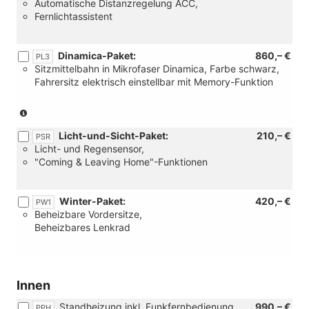
Automatische Distanzregelung ACC,
(Nur
Fernlichtassistent
für
Automatik-
Getriebe)
Dinamica-Paket:
860,– €
PL3
Sitzmittelbahn in Mikrofaser Dinamica, Farbe schwarz,
Fahrersitz elektrisch einstellbar mit Memory-Funktion
(Nur
in
Licht-und-Sicht-Paket:
210,– €
Verbidnung
PSR
Licht- und Regensensor,
mit:
"Coming & Leaving Home"-Funktionen
[PXM]
Matrix-
LED-
Winter-Paket:
420,– €
Scheinwerfer
PW1
Beheizbare Vordersitze,
oder
Beheizbares Lenkrad
[P27]
FR
Premium-
Paket)
(Nicht
Innen
in
Standheizung inkl. Funkfernbedienung
990,– €
Verbindung
PPH