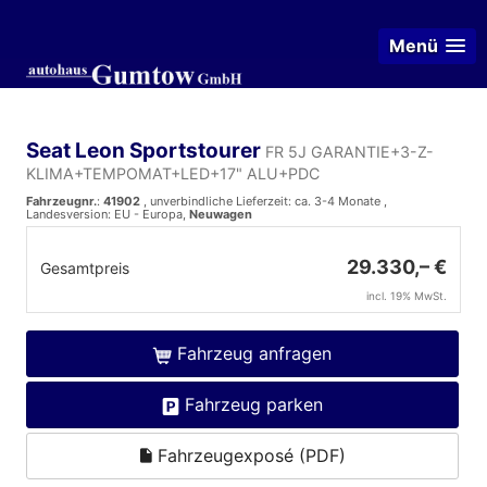
Menü
Seat Leon Sportstourer
FR 5J GARANTIE+3-Z-
KLIMA+TEMPOMAT+LED+17" ALU+PDC
Fahrzeugnr.
:
41902
, unverbindliche Lieferzeit: ca. 3-4 Monate ,
Landesversion: EU - Europa,
Neuwagen
29.330,– €
Gesamtpreis
incl. 19% MwSt.
Fahrzeug anfragen
Fahrzeug parken
Fahrzeugexposé (PDF)