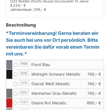
CO2 Kosten (hoch)
:
(Kosten Durchschnitt 10 Jahre)
4.224,- €
Jahressteuer:
259,- €
Beschreibung
*Terminvereinbarung! Gerne beraten wir
Sie auch bei uns vor Ort persönlich. Bitte
vereinbaren Sie dafür vorab einen Termin
mit uns.*
9K9K
Fiord Blau
0E0E
Midnight Schwarz Metallic
740,– €
2Y2Y
Glacial Weiß Metallic
740,– €
H1H1
Manhattan Grau Metallic
740,– €
E1E1
Desire Rot Metallic
890,– €