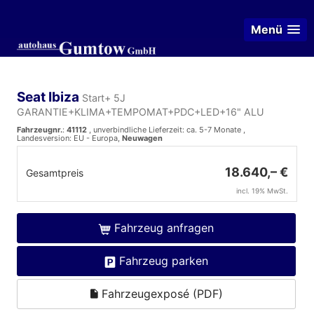
Menü
Seat Ibiza
Start+ 5J
GARANTIE+KLIMA+TEMPOMAT+PDC+LED+16" ALU
Fahrzeugnr.
:
41112
, unverbindliche Lieferzeit: ca. 5-7 Monate ,
Landesversion: EU - Europa,
Neuwagen
18.640,– €
Gesamtpreis
incl. 19% MwSt.
Fahrzeug anfragen
Fahrzeug parken
Fahrzeugexposé (PDF)