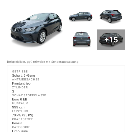
+15
Beispielbilder, ggf. teilweise mit Sonderausstattung
GETRIEBE
Schalt. 5-Gang
ANTRIEBSACHSE
Frontantrieb
ZYLINDER
3
SCHADSTOFFKLASSE
Euro 6 EB
HUBRAUM
999 ccm
LEISTUNG
70 kW (95 PS)
KRAFTSTOFF
Benzin
KATEGORIE
Limousine