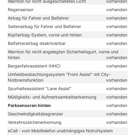
Warnton für nicht ausgeschaltetes Licht
vorhanden
Regensensor
vorhanden
Airbag für Fahrer und Beifahrer
vorhanden
Seitenairbag für Fahrer und Beifahrer
vorhanden
Kopfairbag-System, vorne und hinten
vorhanden
Beifahrerairbag deaktivierbar
vorhanden
Warnton für nicht angelegten Sicherheitsgurt, vorne und
hinten
vorhanden
Berganfahrassistent (HHC)
vorhanden
Umfeldbeobachtungssystem "Front Assist" mit City-
Notbremsfunktion
vorhanden
Spurhalteassistent "Lane Assist"
vorhanden
Müdigkeits- und Aufmerksamkeitserkennung
vorhanden
Parksensoren hinten
vorhanden
Geschwindigkeitsbegrenzer
vorhanden
Verkehrszeichenerkennung
vorhanden
eCall - vom Mobiltelefon unabhängiges Notrufsystem