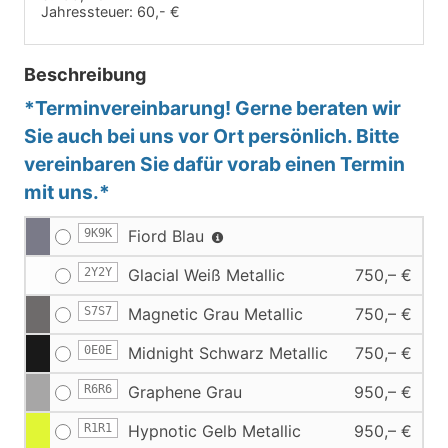
Jahressteuer:
60,- €
Beschreibung
*Terminvereinbarung! Gerne beraten wir
Sie auch bei uns vor Ort persönlich. Bitte
vereinbaren Sie dafür vorab einen Termin
mit uns.*
9K9K
Fiord Blau
2Y2Y
Glacial Weiß Metallic
750,– €
S7S7
Magnetic Grau Metallic
750,– €
0E0E
Midnight Schwarz Metallic
750,– €
R6R6
Graphene Grau
950,– €
R1R1
Hypnotic Gelb Metallic
950,– €