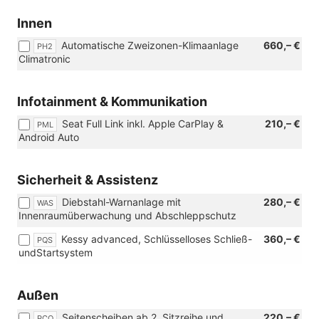
Innen
Automatische Zweizonen-Klimaanlage
660,– €
PH2
Climatronic
Infotainment & Kommunikation
Seat Full Link inkl. Apple CarPlay &
210,– €
PML
Android Auto
Sicherheit & Assistenz
Diebstahl-Warnanlage mit
280,– €
WAS
Innenraumüberwachung und Abschleppschutz
Kessy advanced, Schlüsselloses Schließ-
360,– €
PQS
undStartsystem
Außen
Seitenscheiben ab 2. Sitzreihe und
220,– €
PCO