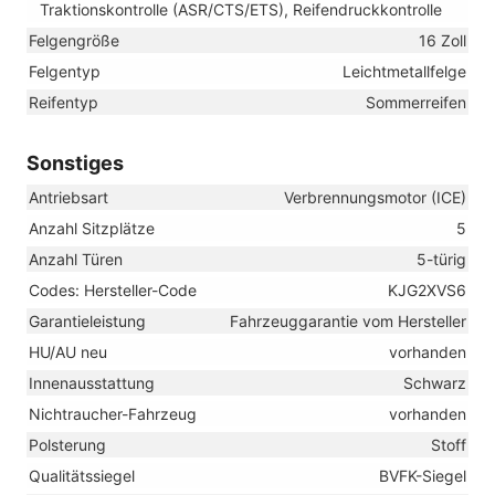
Traktionskontrolle (ASR/CTS/ETS), Reifendruckkontrolle
Felgengröße
16 Zoll
Felgentyp
Leichtmetallfelge
Reifentyp
Sommerreifen
Sonstiges
Antriebsart
Verbrennungsmotor (ICE)
Anzahl Sitzplätze
5
Anzahl Türen
5-türig
Codes: Hersteller-Code
KJG2XVS6
Garantieleistung
Fahrzeuggarantie vom Hersteller
HU/AU neu
vorhanden
Innenausstattung
Schwarz
Nichtraucher-Fahrzeug
vorhanden
Polsterung
Stoff
Qualitätssiegel
BVFK-Siegel