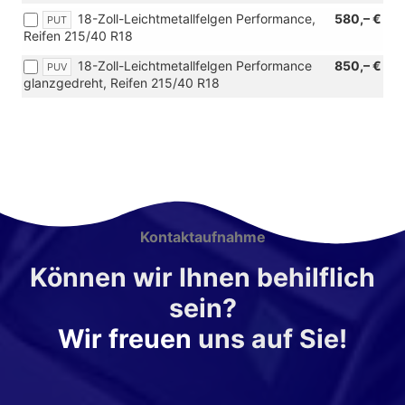
[PUS]
17"
18-Zoll-Leichtmetallfelgen Performance,
580,– €
PUT
Leichtmetallfelgen
Reifen 215/40 R18
Dynamic
18-Zoll-Leichtmetallfelgen Performance
850,– €
PUV
glanzgedreht,
glanzgedreht, Reifen 215/40 R18
[PUT]
18-
Zoll-
Leichtmetallfelgen
Performance
und
[PUV]
18-
Zoll-
Kontaktaufnahme
Leichtmetallfelgen
Performance
Können wir Ihnen behilflich
glanzgedreht)
sein?
Wir freuen
uns auf Sie!