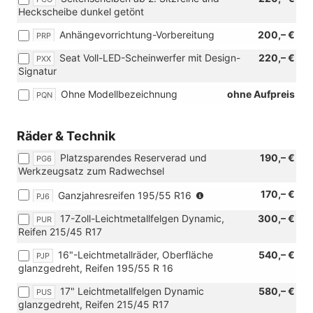
Heckscheibe dunkel getönt
Anhängevorrichtung-Vorbereitung
200,– €
PRP
Seat Voll-LED-Scheinwerfer mit Design-
220,– €
PXX
Signatur
Ohne Modellbezeichnung
ohne Aufpreis
PQN
Räder & Technik
Platzsparendes Reserverad und
190,– €
PG6
Werkzeugsatz zum Radwechsel
(Nicht
170,– €
Ganzjahresreifen 195/55 R16
PJ6
in
17-Zoll-Leichtmetallfelgen Dynamic,
300,– €
PUR
Verbindung
Reifen 215/45 R17
mit:
[PUR]
16"-Leichtmetallräder, Oberfläche
540,– €
PJP
17-
glanzgedreht, Reifen 195/55 R 16
Zoll-
Leichtmetallfelgen
17" Leichtmetallfelgen Dynamic
580,– €
PUS
Dynamic,
glanzgedreht, Reifen 215/45 R17