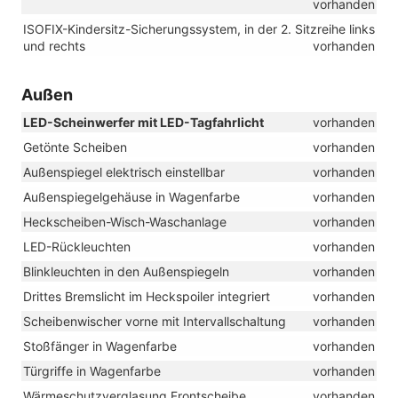
vorhanden
ISOFIX-Kindersitz-Sicherungssystem, in der 2. Sitzreihe links
und rechts
vorhanden
Außen
LED-Scheinwerfer mit LED-Tagfahrlicht
vorhanden
Getönte Scheiben
vorhanden
Außenspiegel elektrisch einstellbar
vorhanden
Außenspiegelgehäuse in Wagenfarbe
vorhanden
Heckscheiben-Wisch-Waschanlage
vorhanden
LED-Rückleuchten
vorhanden
Blinkleuchten in den Außenspiegeln
vorhanden
Drittes Bremslicht im Heckspoiler integriert
vorhanden
Scheibenwischer vorne mit Intervallschaltung
vorhanden
Stoßfänger in Wagenfarbe
vorhanden
Türgriffe in Wagenfarbe
vorhanden
Wärmeschutzverglasung Frontscheibe
vorhanden