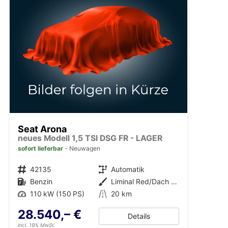
Seat Arona
neues Modell 1,5 TSI DSG FR - LAGER
sofort lieferbar
Neuwagen
Fahrzeugnr.
42135
Getriebe
Automatik
Kraftstoff
Benzin
Außenfarbe
Liminal Red/Dach schwarz Metallic (S60E)
Leistung
110 kW (150 PS)
Kilometerstand
20 km
28.540,– €
Details
incl. 19% MwSt.