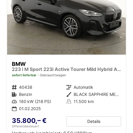
BMW
223 i M Sport 223i Active Tourer Mild Hybrid Automatik, HarmanKardon, LED, HUD, Pano, Leder, 1. Hand
sofort lieferbar
Gebrauchtwagen
Fahrzeugnr.
40438
Getriebe
Automatik
Kraftstoff
Benzin
Außenfarbe
BLACK SAPPHIRE METALLIC
Leistung
160 kW (218 PS)
Kilometerstand
11.500 km
01.02.2025
35.800,– €
Details
Differenzbesteuert