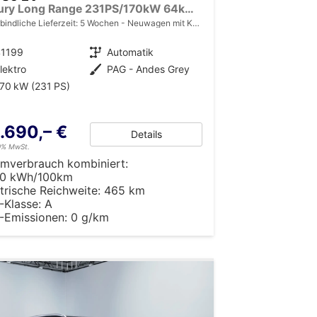
Luxury Long Range 231PS/170kW 64kWh 2025 | +7-Jahre/150.000km Werksgarantie
bindliche Lieferzeit:
5 Wochen
Neuwagen mit Kurzzeitzulassung
41199
Getriebe
Automatik
lektro
Außenfarbe
PAG - Andes Grey
70 kW (231 PS)
.690,– €
Details
19% MwSt.
omverbrauch kombiniert:
50 kWh/100km
trische Reichweite:
465 km
-Klasse:
A
-Emissionen:
0 g/km