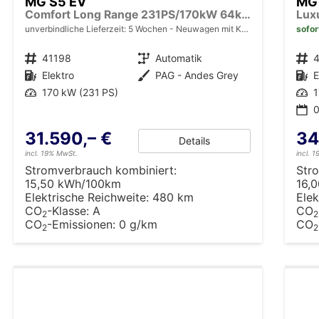
MG S5 EV
MG
Comfort Long Range 231PS/170kW 64kWh 2025 | +7-Jahre/150.000km Werksgarantie
unverbindliche Lieferzeit:
5 Wochen
Neuwagen mit Kurzzeitzulassung
sofor
Fahrzeugnr.
41198
Getriebe
Automatik
Fahrzeugnr.
Kraftstoff
Elektro
Außenfarbe
PAG - Andes Grey
Kraftstoff
E
Leistung
170 kW (231 PS)
Leistung
1
0
31.590,– €
34
Details
incl. 19% MwSt.
incl. 
Stromverbrauch kombiniert:
Str
15,50 kWh/100km
16,
Elektrische Reichweite:
480 km
Elek
CO
-Klasse:
A
CO
2
2
CO
-Emissionen:
0 g/km
CO
2
2