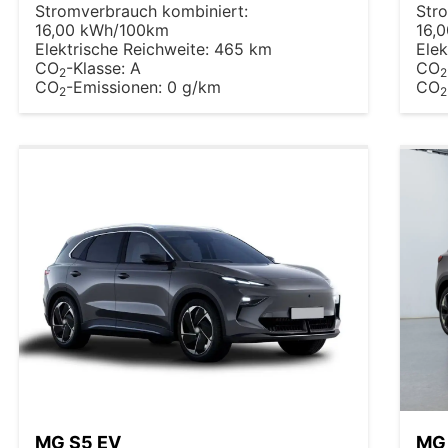
Stromverbrauch kombiniert:
Str
16,00 kWh/100km
16,
Elektrische Reichweite:
465 km
Elek
CO
-Klasse:
A
CO
2
2
CO
-Emissionen:
0 g/km
CO
2
2
MG S5 EV
MG