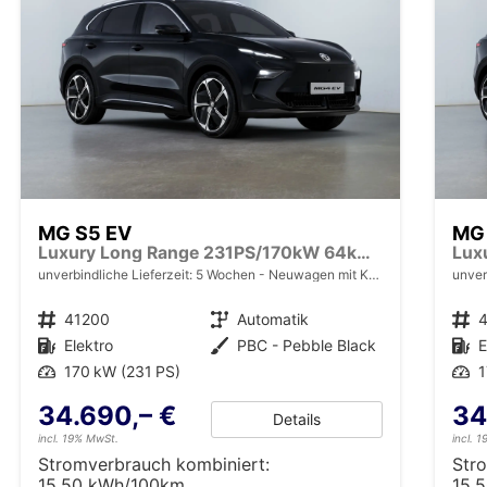
MG S5 EV
MG
Luxury Long Range 231PS/170kW 64kWh 2025 | +7-Jahre/150.000km Werksgarantie
unverbindliche Lieferzeit:
5 Wochen
Neuwagen mit Kurzzeitzulassung
unver
Fahrzeugnr.
41200
Getriebe
Automatik
Fahrzeugnr.
Kraftstoff
Elektro
Außenfarbe
PBC - Pebble Black
Kraftstoff
E
Leistung
170 kW (231 PS)
Leistung
1
34.690,– €
34
Details
incl. 19% MwSt.
incl. 
Stromverbrauch kombiniert:
Str
15,50 kWh/100km
15,