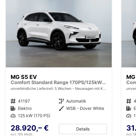
MG S5 EV
MG
Comfort Standard Range 170PS/125kW 49kWh 2025 | +7-Jahre/150.000km Werksgarantie
unverbindliche Lieferzeit:
5 Wochen
Neuwagen mit Kurzzeitzulassung
unver
Fahrzeugnr.
41197
Getriebe
Automatik
Fahrzeugnr.
Kraftstoff
Elektro
Außenfarbe
WSB - Dover White
Kraftstoff
E
Leistung
125 kW (170 PS)
Leistung
1
28.920,– €
31
Details
incl. 19% MwSt.
incl. 