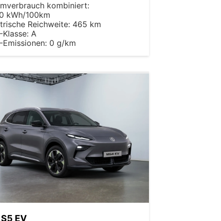
omverbrauch kombiniert:
00 kWh/100km
trische Reichweite:
465 km
-Klasse:
A
-Emissionen:
0 g/km
 S5 EV