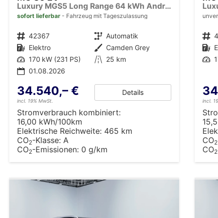
Luxury MGS5 Long Range 64 kWh Android Auto*Navi*SHZ*360°*Keyless*E-Heck*ACC
sofort lieferbar
Fahrzeug mit Tageszulassung
unver
Fahrzeugnr.
42367
Getriebe
Automatik
Fahrzeugnr.
Kraftstoff
Elektro
Außenfarbe
Camden Grey
Kraftstoff
E
Leistung
170 kW (231 PS)
Kilometerstand
25 km
Leistung
1
01.08.2026
34.540,– €
34
Details
incl. 19% MwSt.
incl. 
Stromverbrauch kombiniert:
Str
16,00 kWh/100km
15,
Elektrische Reichweite:
465 km
Elek
CO
-Klasse:
A
CO
2
2
CO
-Emissionen:
0 g/km
CO
2
2