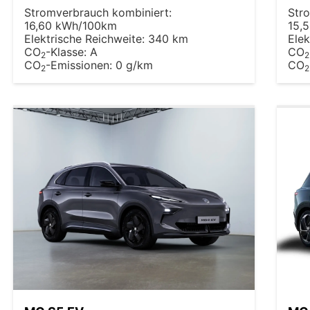
Stromverbrauch kombiniert:
Str
16,60 kWh/100km
15,
Elektrische Reichweite:
340 km
Elek
CO
-Klasse:
A
CO
2
2
CO
-Emissionen:
0 g/km
CO
2
2