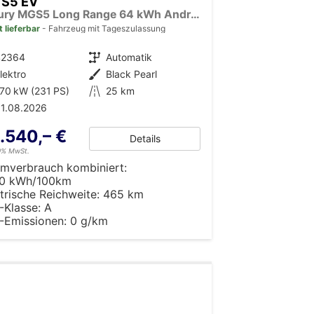
 S5 EV
Luxury MGS5 Long Range 64 kWh Android Auto*Navi*SHZ*360°*Keyless*E-Heck*ACC
t lieferbar
Fahrzeug mit Tageszulassung
42364
Getriebe
Automatik
lektro
Außenfarbe
Black Pearl
70 kW (231 PS)
Kilometerstand
25 km
1.08.2026
.540,– €
Details
19% MwSt.
omverbrauch kombiniert:
00 kWh/100km
trische Reichweite:
465 km
-Klasse:
A
-Emissionen:
0 g/km