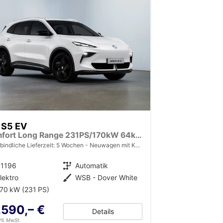
 S5 EV
Comfort Long Range 231PS/170kW 64kWh 2025 | +7-Jahre/150.000km Werksgarantie
bindliche Lieferzeit:
5 Wochen
Neuwagen mit Kurzzeitzulassung
41196
Getriebe
Automatik
lektro
Außenfarbe
WSB - Dover White
70 kW (231 PS)
.590,– €
Details
19% MwSt.