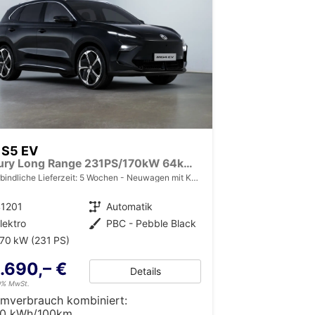
 S5 EV
Luxury Long Range 231PS/170kW 64kWh 2025 | +7-Jahre/150.000km Werksgarantie
bindliche Lieferzeit:
5 Wochen
Neuwagen mit Kurzzeitzulassung
41201
Getriebe
Automatik
lektro
Außenfarbe
PBC - Pebble Black
70 kW (231 PS)
.690,– €
Details
19% MwSt.
omverbrauch kombiniert:
50 kWh/100km