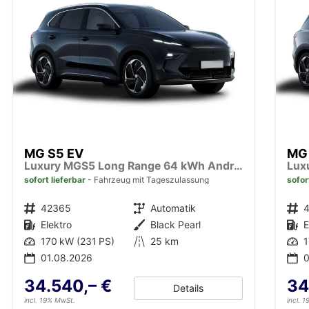
MG S5 EV
MG
Luxury MGS5 Long Range 64 kWh Android Auto*Navi*SHZ*360°*Keyless*E-Heck*ACC
sofort lieferbar
Fahrzeug mit Tageszulassung
sofor
Fahrzeugnr.
42365
Getriebe
Automatik
Fahrzeugnr.
Kraftstoff
Elektro
Außenfarbe
Black Pearl
Kraftstoff
E
Leistung
170 kW (231 PS)
Kilometerstand
25 km
Leistung
1
01.08.2026
0
34.540,– €
34
Details
incl. 19% MwSt.
incl. 