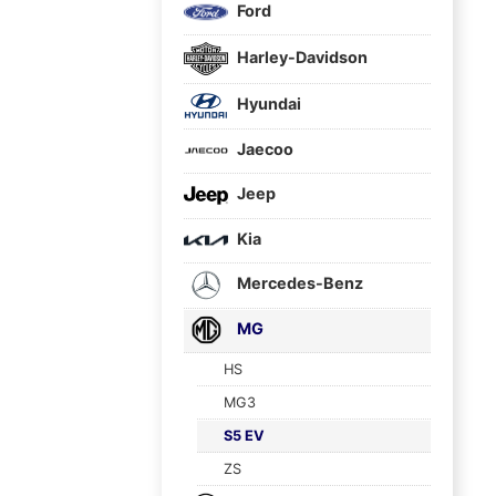
Ford
Harley-Davidson
Hyundai
Jaecoo
Jeep
Kia
Mercedes-Benz
MG
HS
MG3
S5 EV
ZS