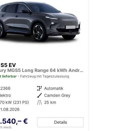
 S5 EV
Luxury MGS5 Long Range 64 kWh Android Auto*Navi*SHZ*360°*Keyless*E-Heck*ACC
t lieferbar
Fahrzeug mit Tageszulassung
42366
Getriebe
Automatik
lektro
Außenfarbe
Camden Grey
70 kW (231 PS)
Kilometerstand
25 km
1.08.2026
.540,– €
Details
19% MwSt.