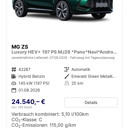
MG ZS
Luxury HEV+ 197 PS MJ26 *Pano*Navi*Android Auto*SHZ*360°*Kunstleder*Klimaauto*ACC
unverbindliche Lieferzeit:
07.09.2026
Fahrzeug mit Tageszulassung
Fahrzeugnr.
42287
Getriebe
Automatik
Kraftstoff
Hybrid Benzin
Außenfarbe
Emerald Green Metallic [GJY]
Leistung
145 kW (197 PS)
Kilometerstand
25 km
01.08.2026
24.540,– €
Details
incl. 19% MwSt.
Verbrauch kombiniert:
5,10 l/100km
CO
-Klasse:
C
2
CO
-Emissionen:
115,00 g/km
2