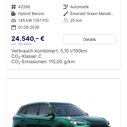
Fahrzeugnr.
42286
Getriebe
Automatik
Kraftstoff
Hybrid Benzin
Außenfarbe
Emerald Green Metallic [GJY]
Leistung
145 kW (197 PS)
Kilometerstand
25 km
01.08.2026
24.540,– €
Details
incl. 19% MwSt.
Verbrauch kombiniert:
5,10 l/100km
CO
-Klasse:
C
2
CO
-Emissionen:
115,00 g/km
2