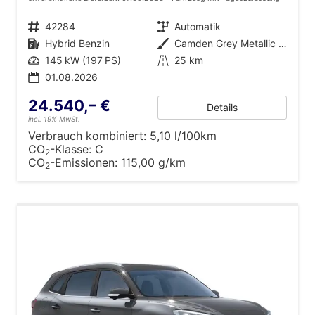
Fahrzeugnr.
42284
Getriebe
Automatik
Kraftstoff
Hybrid Benzin
Außenfarbe
Camden Grey Metallic [PAG]
Leistung
145 kW (197 PS)
Kilometerstand
25 km
01.08.2026
24.540,– €
Details
incl. 19% MwSt.
Verbrauch kombiniert:
5,10 l/100km
CO
-Klasse:
C
2
CO
-Emissionen:
115,00 g/km
2