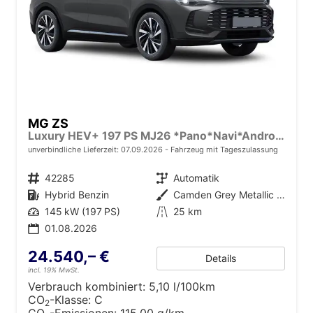
MG ZS
Luxury HEV+ 197 PS MJ26 *Pano*Navi*Android Auto*SHZ*360°*Kunstleder*Klimaauto*ACC
unverbindliche Lieferzeit:
07.09.2026
Fahrzeug mit Tageszulassung
Fahrzeugnr.
42285
Getriebe
Automatik
Kraftstoff
Hybrid Benzin
Außenfarbe
Camden Grey Metallic [PAG]
Leistung
145 kW (197 PS)
Kilometerstand
25 km
01.08.2026
24.540,– €
Details
incl. 19% MwSt.
Verbrauch kombiniert:
5,10 l/100km
CO
-Klasse:
C
2
CO
-Emissionen:
115,00 g/km