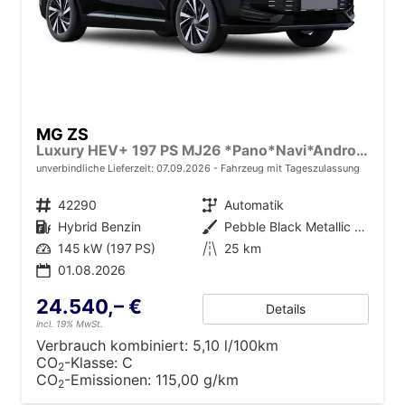
MG ZS
Luxury HEV+ 197 PS MJ26 *Pano*Navi*Android Auto*SHZ*360°*Kunstleder*Klimaauto*ACC
unverbindliche Lieferzeit:
07.09.2026
Fahrzeug mit Tageszulassung
Fahrzeugnr.
42290
Getriebe
Automatik
Kraftstoff
Hybrid Benzin
Außenfarbe
Pebble Black Metallic [PBC]
Leistung
145 kW (197 PS)
Kilometerstand
25 km
01.08.2026
24.540,– €
Details
incl. 19% MwSt.
Verbrauch kombiniert:
5,10 l/100km
CO
-Klasse:
C
2
CO
-Emissionen:
115,00 g/km
2