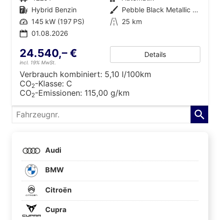
Kraftstoff
Hybrid Benzin
Außenfarbe
Pebble Black Metallic [PBC]
Leistung
145 kW (197 PS)
Kilometerstand
25 km
01.08.2026
24.540,– €
Details
incl. 19% MwSt.
Verbrauch kombiniert:
5,10 l/100km
CO
-Klasse:
C
2
CO
-Emissionen:
115,00 g/km
2
Fahrzeugnr.
Audi
BMW
Citroën
Cupra