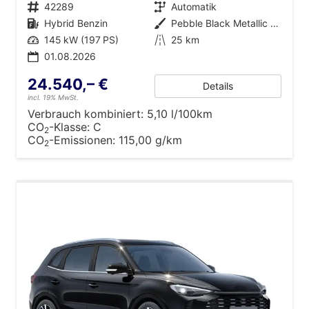
Fahrzeugnr.
42289
Getriebe
Automatik
Kraftstoff
Hybrid Benzin
Außenfarbe
Pebble Black Metallic [PBC]
Leistung
145 kW (197 PS)
Kilometerstand
25 km
01.08.2026
24.540,– €
Details
incl. 19% MwSt.
Verbrauch kombiniert:
5,10 l/100km
CO
-Klasse:
C
2
CO
-Emissionen:
115,00 g/km
2