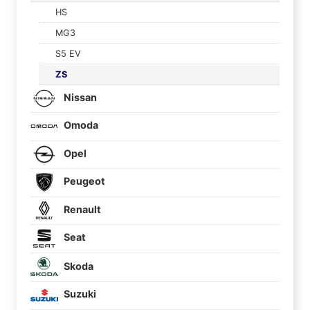
HS
MG3
S5 EV
ZS
Nissan
Omoda
Opel
Peugeot
Renault
Seat
Skoda
Suzuki