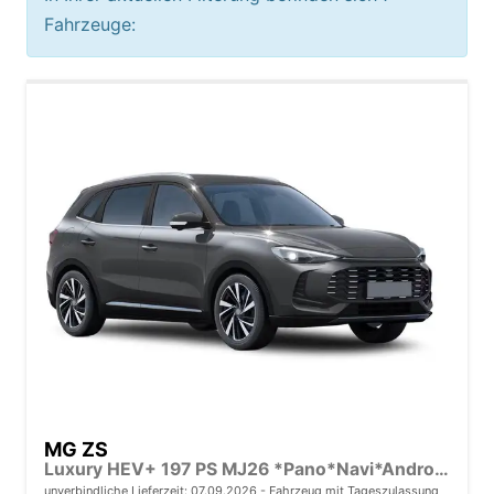
Fahrzeuge:
MG ZS
Luxury HEV+ 197 PS MJ26 *Pano*Navi*Android Auto*SHZ*360°*Kunstleder*Klimaauto*ACC
unverbindliche Lieferzeit:
07.09.2026
Fahrzeug mit Tageszulassung