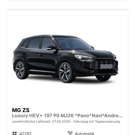
MG ZS
Luxury HEV+ 197 PS MJ26 *Pano*Navi*Android Auto*SHZ*360°*Kunstleder*Klimaauto*ACC
unverbindliche Lieferzeit:
07.09.2026
Fahrzeug mit Tageszulassung
Fahrzeugnr.
42291
Getriebe
Automatik