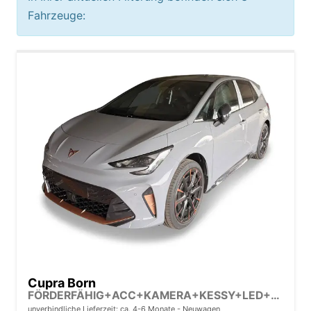
Fahrzeuge:
Cupra Born
FÖRDERFÄHIG+ACC+KAMERA+KESSY+LED+19" ALU+KLIMA+FULL LINK
unverbindliche Lieferzeit: ca. 4-6 Monate
Neuwagen