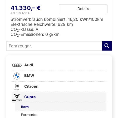
41.330,– €
Details
incl. 19% MwSt.
Stromverbrauch kombiniert:
16,20 kWh/100km
Elektrische Reichweite:
629 km
CO
-Klasse:
A
2
CO
-Emissionen:
0 g/km
2
Fahrzeugnr.
Audi
BMW
Citroën
Cupra
Born
Formentor