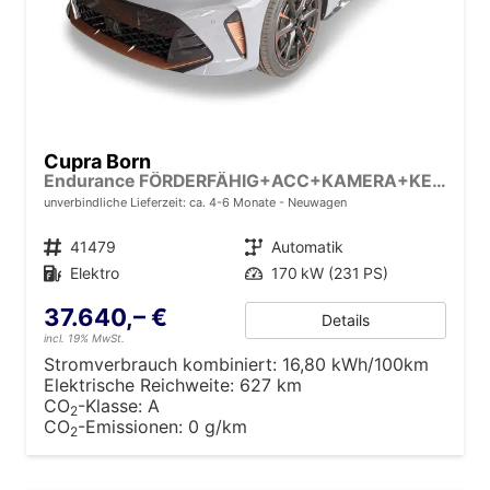
Cupra Born
Endurance FÖRDERFÄHIG+ACC+KAMERA+KESSY+LED+19" ALU+KLIMA+FULL LINK
unverbindliche Lieferzeit: ca. 4-6 Monate
Neuwagen
Fahrzeugnr.
41479
Getriebe
Automatik
Kraftstoff
Elektro
Leistung
170 kW (231 PS)
37.640,– €
Details
incl. 19% MwSt.
Stromverbrauch kombiniert:
16,80 kWh/100km
Elektrische Reichweite:
627 km
CO
-Klasse:
A
2
CO
-Emissionen:
0 g/km
2