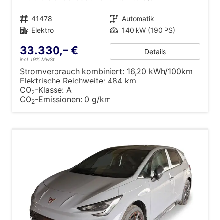
Fahrzeugnr.
41478
Getriebe
Automatik
Kraftstoff
Elektro
Leistung
140 kW (190 PS)
33.330,– €
Details
incl. 19% MwSt.
Stromverbrauch kombiniert:
16,20 kWh/100km
Elektrische Reichweite:
484 km
CO
-Klasse:
A
2
CO
-Emissionen:
0 g/km
2