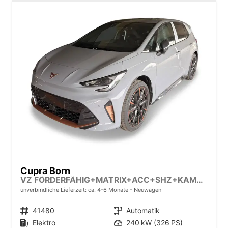
Cupra Born
VZ FÖRDERFÄHIG+MATRIX+ACC+SHZ+KAMERA+KESSY+DCC+20" ALU
unverbindliche Lieferzeit: ca. 4-6 Monate
Neuwagen
Fahrzeugnr.
41480
Getriebe
Automatik
Kraftstoff
Elektro
Leistung
240 kW (326 PS)