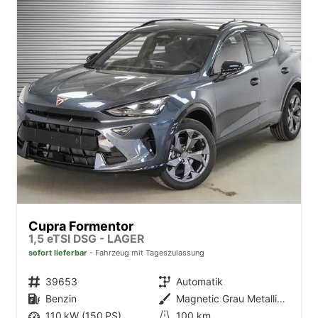
Cupra Formentor
1,5 eTSI DSG - LAGER
sofort lieferbar
Fahrzeug mit Tageszulassung
Fahrzeugnr.
39653
Getriebe
Automatik
Kraftstoff
Benzin
Außenfarbe
Magnetic Grau Metallic (S7)
Leistung
110 kW (150 PS)
Kilometerstand
100 km