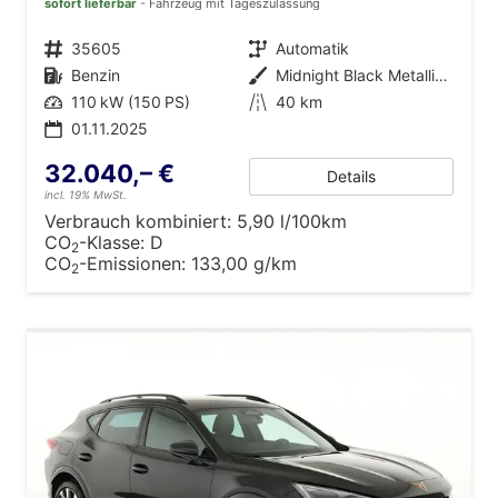
sofort lieferbar
Fahrzeug mit Tageszulassung
Fahrzeugnr.
35605
Getriebe
Automatik
Kraftstoff
Benzin
Außenfarbe
Midnight Black Metallic (0E)
Leistung
110 kW (150 PS)
Kilometerstand
40 km
01.11.2025
32.040,– €
Details
incl. 19% MwSt.
Verbrauch kombiniert:
5,90 l/100km
CO
-Klasse:
D
2
CO
-Emissionen:
133,00 g/km
2