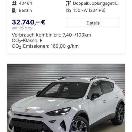
Fahrzeugnr.
40464
Getriebe
Doppelkupplungsgetriebe (DSG)
Kraftstoff
Benzin
Leistung
150 kW (204 PS)
32.740,– €
Details
incl. 19% MwSt.
Verbrauch kombiniert:
7,40 l/100km
CO
-Klasse:
F
2
CO
-Emissionen:
169,00 g/km
2