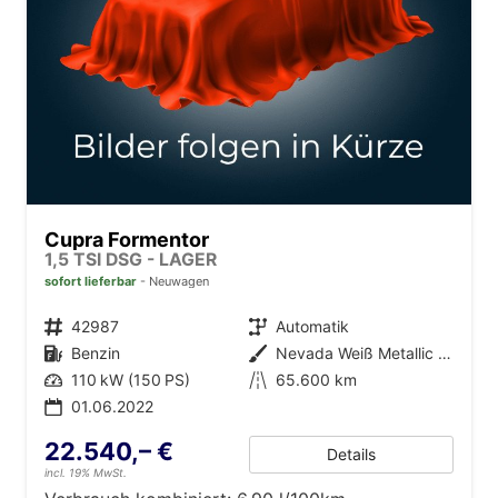
Cupra Formentor
1,5 TSI DSG - LAGER
sofort lieferbar
Neuwagen
Fahrzeugnr.
42987
Getriebe
Automatik
Kraftstoff
Benzin
Außenfarbe
Nevada Weiß Metallic (2Y)
Leistung
110 kW (150 PS)
Kilometerstand
65.600 km
01.06.2022
22.540,– €
Details
incl. 19% MwSt.