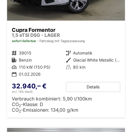
Cupra Formentor
1,5 eTSI DSG - LAGER
sofort lieferbar
Fahrzeug mit Tageszulassung
Fahrzeugnr.
39015
Getriebe
Automatik
Kraftstoff
Benzin
Außenfarbe
Glacial White Metallic (2Y)
Leistung
110 kW (150 PS)
Kilometerstand
80 km
01.02.2026
32.940,– €
Details
incl. 19% MwSt.
Verbrauch kombiniert:
5,90 l/100km
CO
-Klasse:
D
2
CO
-Emissionen:
134,00 g/km
2