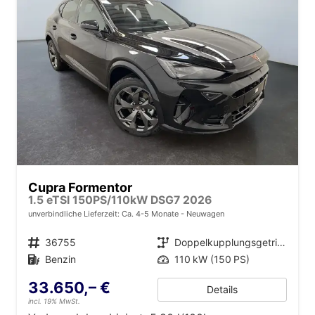
Cupra Formentor
1.5 eTSI 150PS/110kW DSG7 2026
unverbindliche Lieferzeit: Ca. 4-5 Monate
Neuwagen
Fahrzeugnr.
36755
Getriebe
Doppelkupplungsgetriebe (DSG)
Kraftstoff
Benzin
Leistung
110 kW (150 PS)
33.650,– €
Details
incl. 19% MwSt.