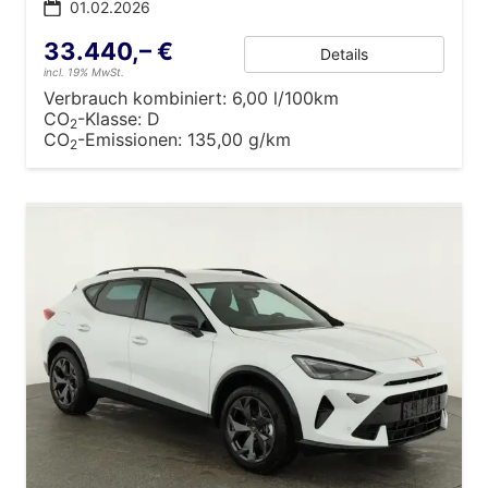
01.02.2026
33.440,– €
Details
incl. 19% MwSt.
Verbrauch kombiniert:
6,00 l/100km
CO
-Klasse:
D
2
CO
-Emissionen:
135,00 g/km
2