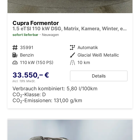
Cupra Formentor
1.5 eTSI 110 kW DSG, Matrix, Kamera, Winter, el. Klappe, 5 J.-Garantie
sofort lieferbar
Neuwagen
Fahrzeugnr.
35991
Getriebe
Automatik
Kraftstoff
Benzin
Außenfarbe
Glacial Weiß Metallic
Leistung
110 kW (150 PS)
Kilometerstand
10 km
33.550,– €
Details
incl. 19% MwSt.
Verbrauch kombiniert:
5,80 l/100km
CO
-Klasse:
D
2
CO
-Emissionen:
131,00 g/km
2