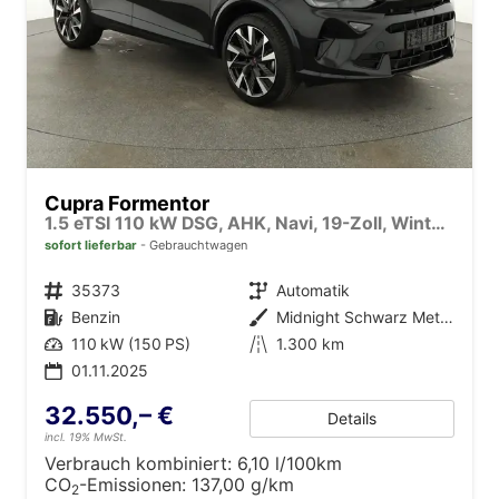
Cupra Formentor
1.5 eTSI 110 kW DSG, AHK, Navi, 19-Zoll, Winterpaket
sofort lieferbar
Gebrauchtwagen
Fahrzeugnr.
35373
Getriebe
Automatik
Kraftstoff
Benzin
Außenfarbe
Midnight Schwarz Metallic
Leistung
110 kW (150 PS)
Kilometerstand
1.300 km
01.11.2025
32.550,– €
Details
incl. 19% MwSt.
Verbrauch kombiniert:
6,10 l/100km
CO
-Emissionen:
137,00 g/km
2