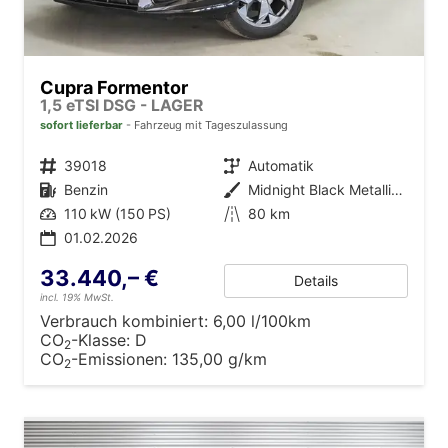
Cupra Formentor
1,5 eTSI DSG - LAGER
sofort lieferbar
Fahrzeug mit Tageszulassung
Fahrzeugnr.
39018
Getriebe
Automatik
Kraftstoff
Benzin
Außenfarbe
Midnight Black Metallic (0E)
Leistung
110 kW (150 PS)
Kilometerstand
80 km
01.02.2026
33.440,– €
Details
incl. 19% MwSt.
Verbrauch kombiniert:
6,00 l/100km
CO
-Klasse:
D
2
CO
-Emissionen:
135,00 g/km
2