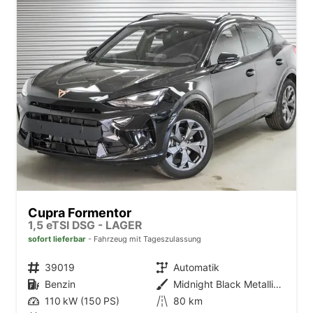
Cupra Formentor
1,5 eTSI DSG - LAGER
sofort lieferbar
Fahrzeug mit Tageszulassung
Fahrzeugnr.
39019
Getriebe
Automatik
Kraftstoff
Benzin
Außenfarbe
Midnight Black Metallic (0E)
Leistung
110 kW (150 PS)
Kilometerstand
80 km