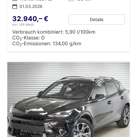
01.03.2026
32.940,– €
Details
incl. 19% MwSt.
Verbrauch kombiniert:
5,90 l/100km
CO
-Klasse:
D
2
CO
-Emissionen:
134,00 g/km
2