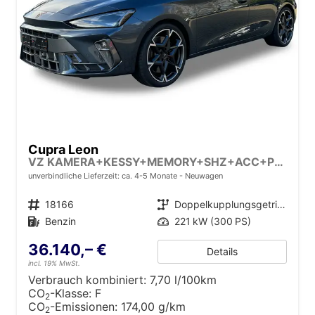
Cupra Leon
VZ KAMERA+KESSY+MEMORY+SHZ+ACC+PDC+LED+19" ALU
unverbindliche Lieferzeit: ca. 4-5 Monate
Neuwagen
Fahrzeugnr.
18166
Getriebe
Doppelkupplungsgetriebe (DSG)
Kraftstoff
Benzin
Leistung
221 kW (300 PS)
36.140,– €
Details
incl. 19% MwSt.
Verbrauch kombiniert:
7,70 l/100km
CO
-Klasse:
F
2
CO
-Emissionen:
174,00 g/km
2