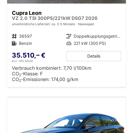
Cupra Leon
VZ 2.0 TSI 300PS/221kW DSG7 2026
unverbindliche Lieferzeit: ca. 3-5 Monate
Neuwagen
Fahrzeugnr.
36597
Getriebe
Doppelkupplungsgetriebe (DSG)
Kraftstoff
Benzin
Leistung
221 kW (300 PS)
35.510,– €
Details
incl. 19% MwSt.
Verbrauch kombiniert:
7,70 l/100km
CO
-Klasse:
F
2
CO
-Emissionen:
174,00 g/km
2