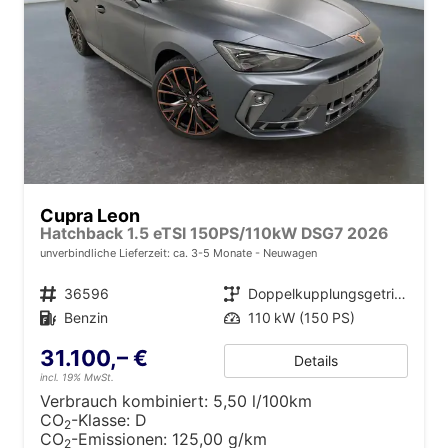
Cupra Leon
Hatchback 1.5 eTSI 150PS/110kW DSG7 2026
unverbindliche Lieferzeit: ca. 3-5 Monate
Neuwagen
Fahrzeugnr.
36596
Getriebe
Doppelkupplungsgetriebe (DSG)
Kraftstoff
Benzin
Leistung
110 kW (150 PS)
31.100,– €
Details
incl. 19% MwSt.
Verbrauch kombiniert:
5,50 l/100km
CO
-Klasse:
D
2
CO
-Emissionen:
125,00 g/km
2