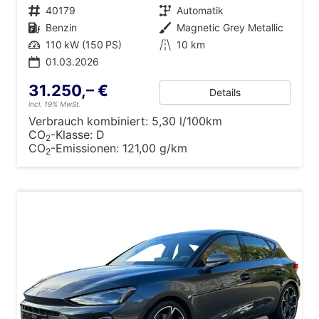
Fahrzeugnr.
40179
Getriebe
Automatik
Kraftstoff
Benzin
Außenfarbe
Magnetic Grey Metallic
Leistung
110 kW (150 PS)
Kilometerstand
10 km
01.03.2026
31.250,– €
Details
incl. 19% MwSt.
Verbrauch kombiniert:
5,30 l/100km
CO
-Klasse:
D
2
CO
-Emissionen:
121,00 g/km
2