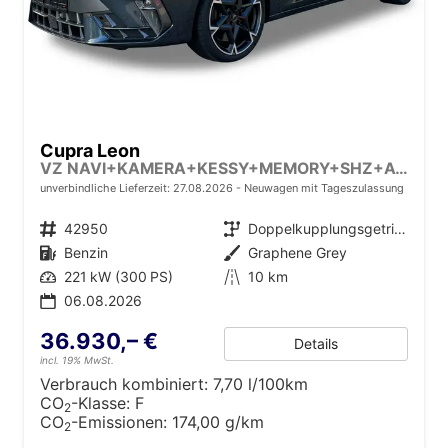
Cupra Leon
VZ NAVI+KAMERA+KESSY+MEMORY+SHZ+ACC+PDC+LED+19" ALU
unverbindliche Lieferzeit:
27.08.2026
Neuwagen mit Tageszulassung
Fahrzeugnr.
42950
Getriebe
Doppelkupplungsgetriebe (DSG)
Kraftstoff
Benzin
Außenfarbe
Graphene Grey
Leistung
221 kW (300 PS)
Kilometerstand
10 km
06.08.2026
36.930,– €
Details
incl. 19% MwSt.
Verbrauch kombiniert:
7,70 l/100km
CO
-Klasse:
F
2
CO
-Emissionen:
174,00 g/km
2