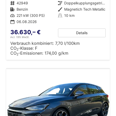
Fahrzeugnr.
42949
Getriebe
Doppelkupplungsgetriebe (DSG)
Kraftstoff
Benzin
Außenfarbe
Magnetich Tech Metallic
Leistung
221 kW (300 PS)
Kilometerstand
10 km
06.08.2026
36.630,– €
Details
incl. 19% MwSt.
Verbrauch kombiniert:
7,70 l/100km
CO
-Klasse:
F
2
CO
-Emissionen:
174,00 g/km
2