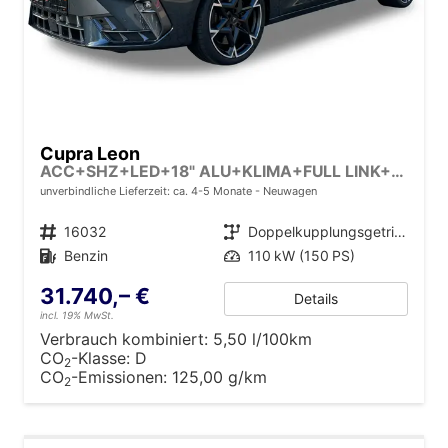
Cupra Leon
ACC+SHZ+LED+18" ALU+KLIMA+FULL LINK+PDC
unverbindliche Lieferzeit: ca. 4-5 Monate
Neuwagen
Fahrzeugnr.
16032
Getriebe
Doppelkupplungsgetriebe (DSG)
Kraftstoff
Benzin
Leistung
110 kW (150 PS)
31.740,– €
Details
incl. 19% MwSt.
Verbrauch kombiniert:
5,50 l/100km
CO
-Klasse:
D
2
CO
-Emissionen:
125,00 g/km
2