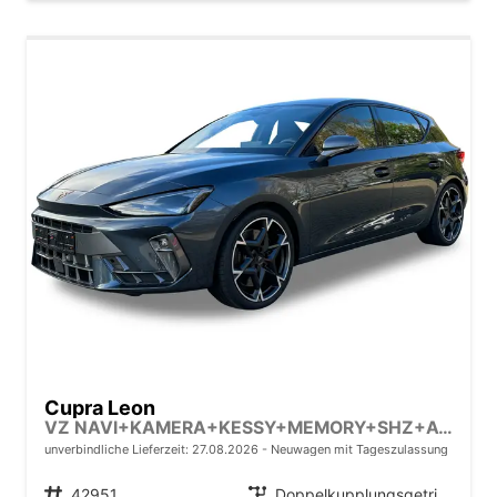
Cupra Leon
VZ NAVI+KAMERA+KESSY+MEMORY+SHZ+ACC+PDC+LED+19" ALU
unverbindliche Lieferzeit:
27.08.2026
Neuwagen mit Tageszulassung
Fahrzeugnr.
42951
Getriebe
Doppelkupplungsgetriebe (DSG)