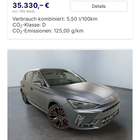
35.330,– €
Details
incl. 19% MwSt.
Verbrauch kombiniert:
5,50 l/100km
CO
-Klasse:
D
2
CO
-Emissionen:
125,00 g/km
2