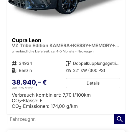
Cupra Leon
VZ Tribe Edition KAMERA+KESSY+MEMORY+SHZ+ACC+PDC+LED+19" ALU
unverbindliche Lieferzeit: ca. 4-5 Monate
Neuwagen
Fahrzeugnr.
34934
Getriebe
Doppelkupplungsgetriebe (DSG)
Kraftstoff
Benzin
Leistung
221 kW (300 PS)
38.940,– €
Details
incl. 19% MwSt.
Verbrauch kombiniert:
7,70 l/100km
CO
-Klasse:
F
2
CO
-Emissionen:
174,00 g/km
2
Fahrzeugnr.