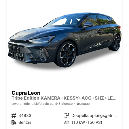
Cupra Leon
Tribe Edition KAMERA+KESSY+ACC+SHZ+LED+19" ALU+FULL LINK+PDC
unverbindliche Lieferzeit: ca. 4-5 Monate
Neuwagen
Fahrzeugnr.
34933
Getriebe
Doppelkupplungsgetriebe (DSG)
Kraftstoff
Benzin
Leistung
110 kW (150 PS)