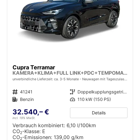
Cupra Terramar
KAMERA+KLIMA+FULL LINK+PDC+TEMPOMAT+LED+18" ALU
unverbindliche Lieferzeit: ca. 3-5 Monate
Neuwagen mit Tageszulassung
Fahrzeugnr.
41241
Getriebe
Doppelkupplungsgetriebe (DSG)
Kraftstoff
Benzin
Leistung
110 kW (150 PS)
32.540,– €
Details
incl. 19% MwSt.
Verbrauch kombiniert:
6,10 l/100km
CO
-Klasse:
E
2
CO
-Emissionen:
139,00 g/km
2