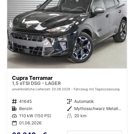
Cupra Terramar
1,5 eTSI DSG - LAGER
unverbindliche Lieferzeit:
20.08.2026
Fahrzeug mit Tageszulassung
Fahrzeugnr.
41645
Getriebe
Automatik
Kraftstoff
Benzin
Außenfarbe
Mythosschwarz Metallic (0E)
Leistung
110 kW (150 PS)
Kilometerstand
20 km
01.06.2026