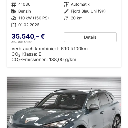
Fahrzeugnr.
41030
Getriebe
Automatik
Kraftstoff
Benzin
Außenfarbe
Fjord Blau Uni (9K)
Leistung
110 kW (150 PS)
Kilometerstand
20 km
01.02.2026
35.540,– €
Details
incl. 19% MwSt.
Verbrauch kombiniert:
6,10 l/100km
CO
-Klasse:
E
2
CO
-Emissionen:
138,00 g/km
2