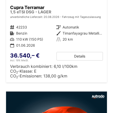
Cupra Terramar
1,5 eTSI DSG - LAGER
unverbindliche Lieferzeit:
20.08.2026
Fahrzeug mit Tageszulassung
Fahrzeugnr.
42233
Getriebe
Automatik
Kraftstoff
Benzin
Außenfarbe
Timanfayagrau Metallic (N7)
Leistung
110 kW (150 PS)
Kilometerstand
20 km
01.06.2026
36.540,– €
Details
incl. 19% MwSt.
Verbrauch kombiniert:
6,10 l/100km
CO
-Klasse:
E
2
CO
-Emissionen:
138,00 g/km
2