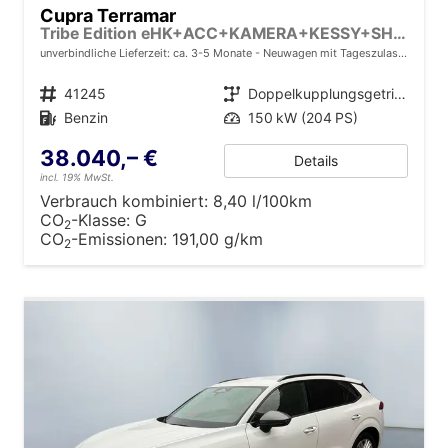
Cupra Terramar
Tribe Edition eHK+ACC+KAMERA+KESSY+SHZ+MEMORY+LED+20" ALU
unverbindliche Lieferzeit: ca. 3-5 Monate
Neuwagen mit Tageszulassung
Fahrzeugnr.
41245
Getriebe
Doppelkupplungsgetriebe (DSG)
Kraftstoff
Benzin
Leistung
150 kW (204 PS)
38.040,– €
Details
incl. 19% MwSt.
Verbrauch kombiniert:
8,40 l/100km
CO
-Klasse:
G
2
CO
-Emissionen:
191,00 g/km
2