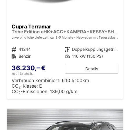
Cupra Terramar
Tribe Edition eHK+ACC+KAMERA+KESSY+SHZ+MEMORY+LED+20" ALU
unverbindliche Lieferzeit: ca. 3-5 Monate
Neuwagen mit Tageszulassung
Fahrzeugnr.
41244
Getriebe
Doppelkupplungsgetriebe (DSG)
Kraftstoff
Benzin
Leistung
110 kW (150 PS)
36.230,– €
Details
incl. 19% MwSt.
Verbrauch kombiniert:
6,10 l/100km
CO
-Klasse:
E
2
CO
-Emissionen:
139,00 g/km
2