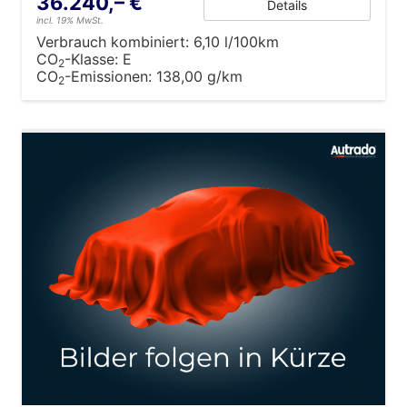
36.240,– €
Details
incl. 19% MwSt.
Verbrauch kombiniert:
6,10 l/100km
CO
-Klasse:
E
2
CO
-Emissionen:
138,00 g/km
2