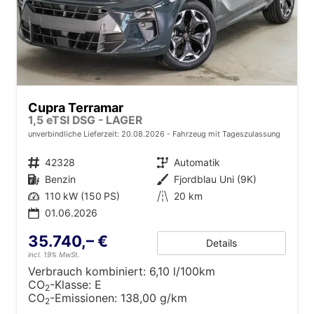
Cupra Terramar
1,5 eTSI DSG - LAGER
unverbindliche Lieferzeit:
20.08.2026
Fahrzeug mit Tageszulassung
Fahrzeugnr.
42328
Getriebe
Automatik
Kraftstoff
Benzin
Außenfarbe
Fjordblau Uni (9K)
Leistung
110 kW (150 PS)
Kilometerstand
20 km
01.06.2026
35.740,– €
Details
incl. 19% MwSt.
Verbrauch kombiniert:
6,10 l/100km
CO
-Klasse:
E
2
CO
-Emissionen:
138,00 g/km
2