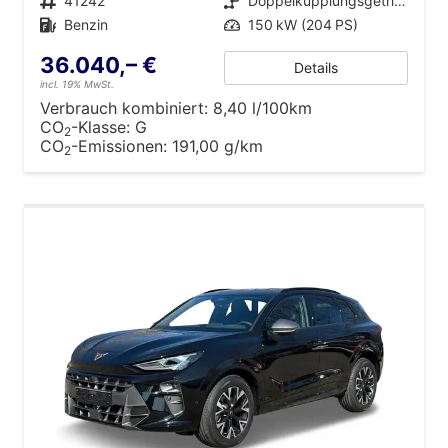
Fahrzeugnr.
41242
Getriebe
Doppelkupplungsgetriebe (DSG)
Kraftstoff
Benzin
Leistung
150 kW (204 PS)
36.040,– €
Details
incl. 19% MwSt.
Verbrauch kombiniert:
8,40 l/100km
CO
-Klasse:
G
2
CO
-Emissionen:
191,00 g/km
2