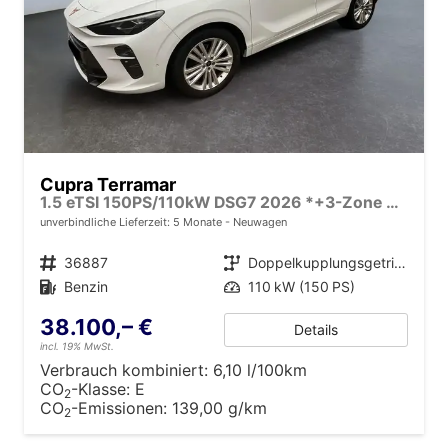
Cupra Terramar
1.5 eTSI 150PS/110kW DSG7 2026 *+3-Zone Climatronic +ACC +Smart Amb*
unverbindliche Lieferzeit:
5 Monate
Neuwagen
Fahrzeugnr.
36887
Getriebe
Doppelkupplungsgetriebe (DSG)
Kraftstoff
Benzin
Leistung
110 kW (150 PS)
38.100,– €
Details
incl. 19% MwSt.
Verbrauch kombiniert:
6,10 l/100km
CO
-Klasse:
E
2
CO
-Emissionen:
139,00 g/km
2