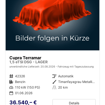
Cupra Terramar
1,5 eTSI DSG - LAGER
unverbindliche Lieferzeit:
20.08.2026
Fahrzeug mit Tageszulassung
Fahrzeugnr.
42326
Getriebe
Automatik
Kraftstoff
Benzin
Außenfarbe
Timanfayagrau Metallic (N7)
Leistung
110 kW (150 PS)
Kilometerstand
20 km
01.06.2026
36.540,– €
Details