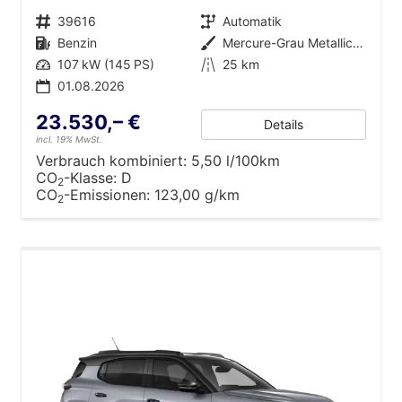
Fahrzeugnr.
39616
Getriebe
Automatik
Kraftstoff
Benzin
Außenfarbe
Mercure-Grau Metallic mit schwarzem Dach
Leistung
107 kW (145 PS)
Kilometerstand
25 km
01.08.2026
23.530,– €
Details
incl. 19% MwSt.
Verbrauch kombiniert:
5,50 l/100km
CO
-Klasse:
D
2
CO
-Emissionen:
123,00 g/km
2