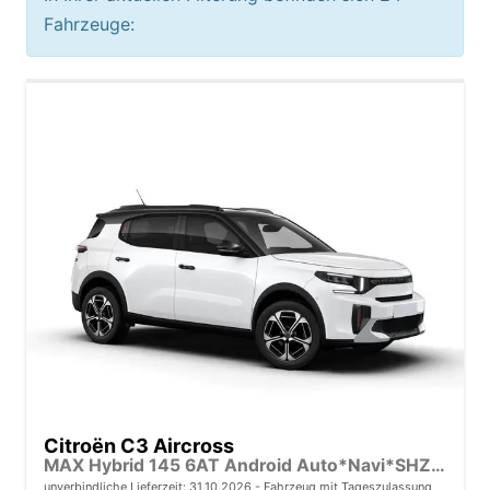
Fahrzeuge:
Citroën C3 Aircross
MAX Hybrid 145 6AT Android Auto*Navi*SHZ*Kamera*Totwinkel*Keyless*17"*Klimaauto
unverbindliche Lieferzeit:
31.10.2026
Fahrzeug mit Tageszulassung