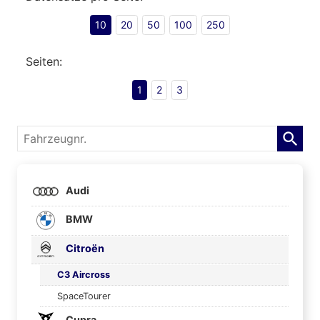
10
20
50
100
250
Seiten:
1
2
3
Fahrzeugnr.
Audi
BMW
Citroën
C3 Aircross
SpaceTourer
Cupra