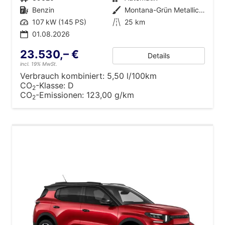
Kraftstoff
Benzin
Außenfarbe
Montana-Grün Metallic mit weißem Dach
Leistung
107 kW (145 PS)
Kilometerstand
25 km
01.08.2026
23.530,– €
Details
incl. 19% MwSt.
Verbrauch kombiniert:
5,50 l/100km
CO
-Klasse:
D
2
CO
-Emissionen:
123,00 g/km
2