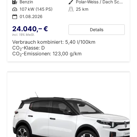
Kraftstoff
Benzin
Außenfarbe
Polar-Weiss / Dach Schwarz
Leistung
107 kW (145 PS)
Kilometerstand
25 km
01.08.2026
24.040,– €
Details
incl. 19% MwSt.
Verbrauch kombiniert:
5,40 l/100km
CO
-Klasse:
D
2
CO
-Emissionen:
123,00 g/km
2