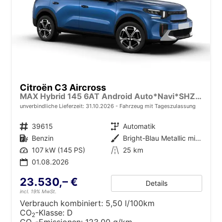
Citroën C3 Aircross
MAX Hybrid 145 6AT Android Auto*Navi*SHZ*Kamera*Totwinkel*Keyless*17"*Klimaauto
unverbindliche Lieferzeit:
31.10.2026
Fahrzeug mit Tageszulassung
Fahrzeugnr.
39615
Getriebe
Automatik
Kraftstoff
Benzin
Außenfarbe
Bright-Blau Metallic mit schwarzem Dach
Leistung
107 kW (145 PS)
Kilometerstand
25 km
01.08.2026
23.530,– €
Details
incl. 19% MwSt.
Verbrauch kombiniert:
5,50 l/100km
CO
-Klasse:
D
2
CO
-Emissionen:
123,00 g/km