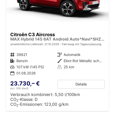
Citroën C3 Aircross
MAX Hybrid 145 6AT Android Auto*Navi*SHZ*Kamera*Totwinkel*Keyless*17"*Klimaauto
unverbindliche Lieferzeit:
31.10.2026
Fahrzeug mit Tageszulassung
Fahrzeugnr.
39621
Getriebe
Automatik
Kraftstoff
Benzin
Außenfarbe
Elixir-Rot Metallic schwarzem Dach
Leistung
107 kW (145 PS)
Kilometerstand
25 km
01.08.2026
23.730,– €
Details
incl. 19% MwSt.
Verbrauch kombiniert:
5,50 l/100km
CO
-Klasse:
D
2
CO
-Emissionen:
123,00 g/km
2