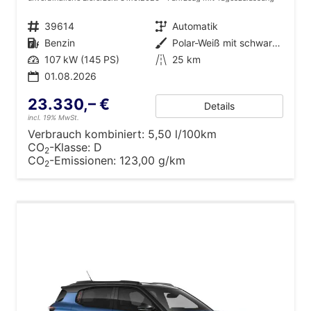
Fahrzeugnr.
39614
Getriebe
Automatik
Kraftstoff
Benzin
Außenfarbe
Polar-Weiß mit schwarzem Dach
Leistung
107 kW (145 PS)
Kilometerstand
25 km
01.08.2026
23.330,– €
Details
incl. 19% MwSt.
Verbrauch kombiniert:
5,50 l/100km
CO
-Klasse:
D
2
CO
-Emissionen:
123,00 g/km
2