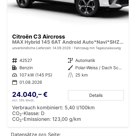
Citroën C3 Aircross
MAX Hybrid 145 6AT Android Auto*Navi*SHZ*Kamera*Totwinkel*Keyless*17"*Klimaauto
unverbindliche Lieferzeit:
14.09.2026
Fahrzeug mit Tageszulassung
Fahrzeugnr.
42527
Getriebe
Automatik
Kraftstoff
Benzin
Außenfarbe
Polar-Weiss / Dach Schwarz
Leistung
107 kW (145 PS)
Kilometerstand
25 km
01.08.2026
24.040,– €
Details
incl. 19% MwSt.
Verbrauch kombiniert:
5,40 l/100km
CO
-Klasse:
D
2
CO
-Emissionen:
123,00 g/km
2
Datensätze pro Seite: