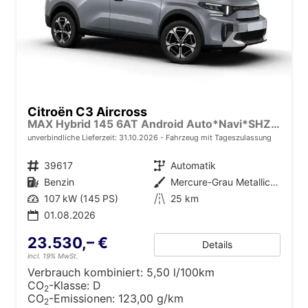
Citroën C3 Aircross
MAX Hybrid 145 6AT Android Auto*Navi*SHZ*Kamera*Totwinkel*Keyless*17"*Klimaauto
unverbindliche Lieferzeit:
31.10.2026
Fahrzeug mit Tageszulassung
Fahrzeugnr.
39617
Getriebe
Automatik
Kraftstoff
Benzin
Außenfarbe
Mercure-Grau Metallic mit schwarzem Dach
Leistung
107 kW (145 PS)
Kilometerstand
25 km
01.08.2026
23.530,– €
Details
incl. 19% MwSt.
Verbrauch kombiniert:
5,50 l/100km
CO
-Klasse:
D
2
CO
-Emissionen:
123,00 g/km
2