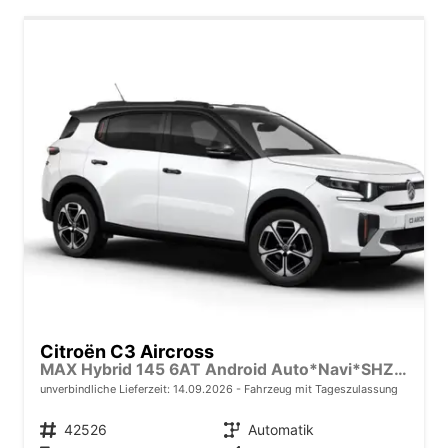
Citroën C3 Aircross
MAX Hybrid 145 6AT Android Auto*Navi*SHZ*Kamera*Totwinkel*Keyless*17"*Klimaauto
unverbindliche Lieferzeit:
14.09.2026
Fahrzeug mit Tageszulassung
Fahrzeugnr.
42526
Getriebe
Automatik