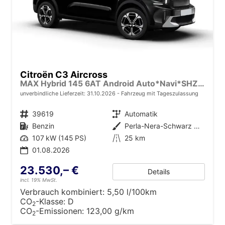
Citroën C3 Aircross
MAX Hybrid 145 6AT Android Auto*Navi*SHZ*Kamera*Totwinkel*Keyless*17"*Klimaauto
unverbindliche Lieferzeit:
31.10.2026
Fahrzeug mit Tageszulassung
Fahrzeugnr.
39619
Getriebe
Automatik
Kraftstoff
Benzin
Außenfarbe
Perla-Nera-Schwarz Metallic mit weißem Dach
Leistung
107 kW (145 PS)
Kilometerstand
25 km
01.08.2026
23.530,– €
Details
incl. 19% MwSt.
Verbrauch kombiniert:
5,50 l/100km
CO
-Klasse:
D
2
CO
-Emissionen:
123,00 g/km
2