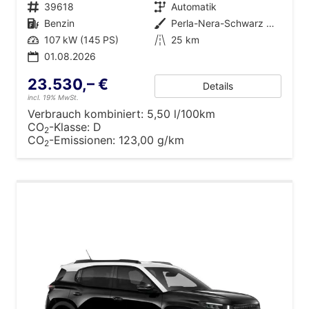
Fahrzeugnr.
39618
Getriebe
Automatik
Kraftstoff
Benzin
Außenfarbe
Perla-Nera-Schwarz Metallic mit weißem Dach
Leistung
107 kW (145 PS)
Kilometerstand
25 km
01.08.2026
23.530,– €
Details
incl. 19% MwSt.
Verbrauch kombiniert:
5,50 l/100km
CO
-Klasse:
D
2
CO
-Emissionen:
123,00 g/km
2