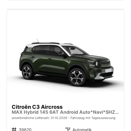
Citroën C3 Aircross
MAX Hybrid 145 6AT Android Auto*Navi*SHZ*Kamera*Totwinkel*Keyless*17"*Klimaauto
unverbindliche Lieferzeit:
31.10.2026
Fahrzeug mit Tageszulassung
Fahrzeugnr.
39620
Getriebe
Automatik