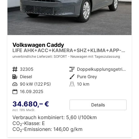
Volkswagen Caddy
LIFE AHK+ACC+KAMERA+SHZ+KLIMA+APP-CONNECT
unverbindliche Lieferzeit: SOFORT
Neuwagen mit Tageszulassung
Fahrzeugnr.
32305
Getriebe
Doppelkupplungsgetriebe (DSG)
Kraftstoff
Diesel
Außenfarbe
Pure Grey
Leistung
90 kW (122 PS)
Kilometerstand
10 km
16.09.2025
34.680,– €
Details
incl. 19% MwSt.
Verbrauch kombiniert:
5,60 l/100km
CO
-Klasse:
E
2
CO
-Emissionen:
146,00 g/km
2