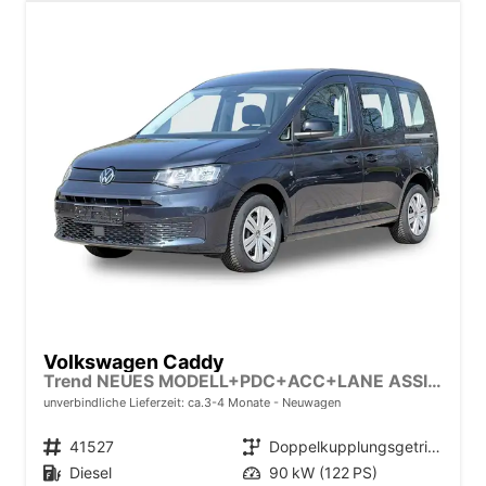
Volkswagen Caddy
Trend NEUES MODELL+PDC+ACC+LANE ASSIST
unverbindliche Lieferzeit: ca.3-4 Monate
Neuwagen
Fahrzeugnr.
41527
Getriebe
Doppelkupplungsgetriebe (DSG)
Kraftstoff
Diesel
Leistung
90 kW (122 PS)