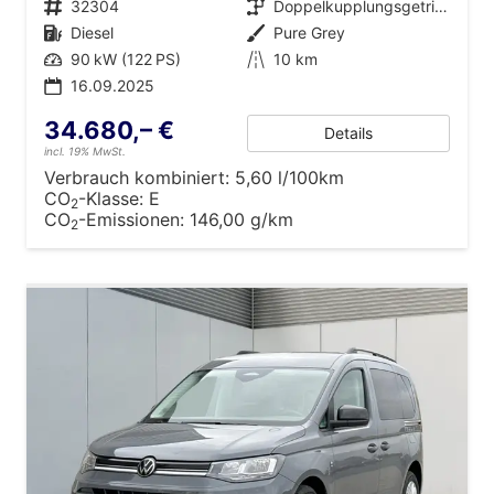
Fahrzeugnr.
32304
Getriebe
Doppelkupplungsgetriebe (DSG)
Kraftstoff
Diesel
Außenfarbe
Pure Grey
Leistung
90 kW (122 PS)
Kilometerstand
10 km
16.09.2025
34.680,– €
Details
incl. 19% MwSt.
Verbrauch kombiniert:
5,60 l/100km
CO
-Klasse:
E
2
CO
-Emissionen:
146,00 g/km
2