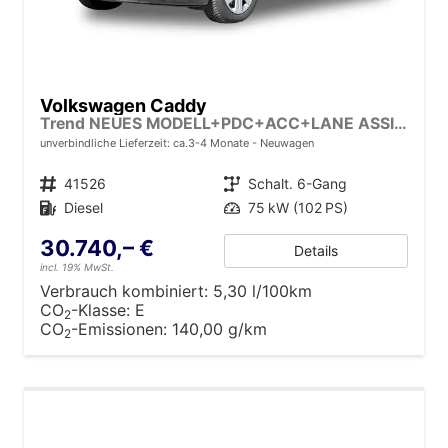
Volkswagen Caddy
Trend NEUES MODELL+PDC+ACC+LANE ASSIST
unverbindliche Lieferzeit: ca.3-4 Monate
Neuwagen
Fahrzeugnr.
41526
Getriebe
Schalt. 6-Gang
Kraftstoff
Diesel
Leistung
75 kW (102 PS)
30.740,– €
Details
incl. 19% MwSt.
Verbrauch kombiniert:
5,30 l/100km
CO
-Klasse:
E
2
CO
-Emissionen:
140,00 g/km
2