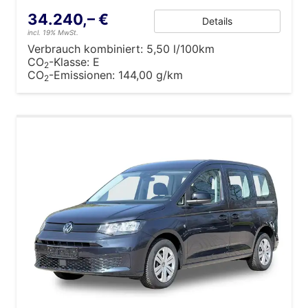
34.240,– €
Details
incl. 19% MwSt.
Verbrauch kombiniert:
5,50 l/100km
CO
-Klasse:
E
2
CO
-Emissionen:
144,00 g/km
2