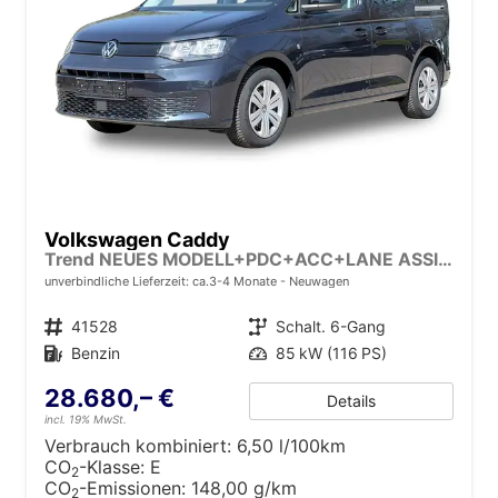
Volkswagen Caddy
Trend NEUES MODELL+PDC+ACC+LANE ASSIST
unverbindliche Lieferzeit: ca.3-4 Monate
Neuwagen
Fahrzeugnr.
41528
Getriebe
Schalt. 6-Gang
Kraftstoff
Benzin
Leistung
85 kW (116 PS)
28.680,– €
Details
incl. 19% MwSt.
Verbrauch kombiniert:
6,50 l/100km
CO
-Klasse:
E
2
CO
-Emissionen:
148,00 g/km
2