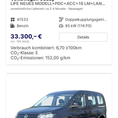
LIFE NEUES MODELL+PDC+ACC+16 LM+LANE ASSIST
unverbindliche Lieferzeit: ca.3-4 Monate
Neuwagen
Fahrzeugnr.
41533
Getriebe
Doppelkupplungsgetriebe (DSG)
Kraftstoff
Benzin
Leistung
85 kW (116 PS)
33.300,– €
Details
incl. 19% MwSt.
Verbrauch kombiniert:
6,70 l/100km
CO
-Klasse:
E
2
CO
-Emissionen:
152,00 g/km
2