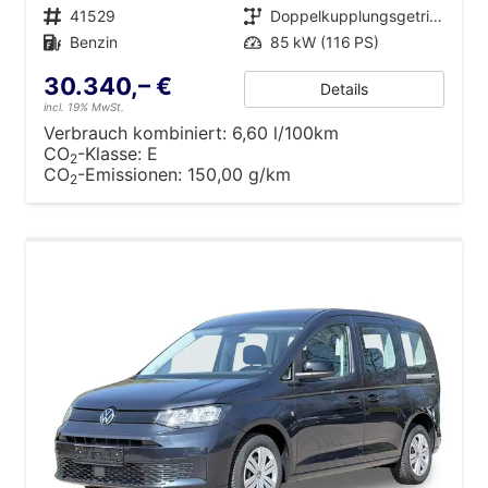
Fahrzeugnr.
41529
Getriebe
Doppelkupplungsgetriebe (DSG)
Kraftstoff
Benzin
Leistung
85 kW (116 PS)
30.340,– €
Details
incl. 19% MwSt.
Verbrauch kombiniert:
6,60 l/100km
CO
-Klasse:
E
2
CO
-Emissionen:
150,00 g/km
2