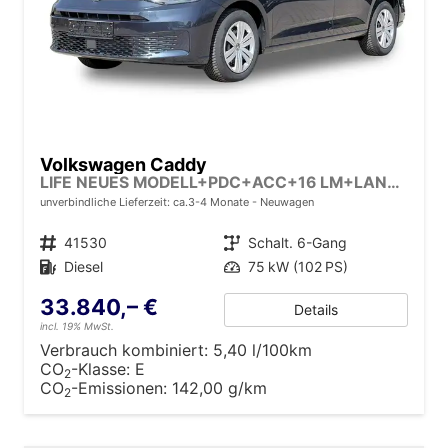
Volkswagen Caddy
LIFE NEUES MODELL+PDC+ACC+16 LM+LANE ASSIST
unverbindliche Lieferzeit: ca.3-4 Monate
Neuwagen
Fahrzeugnr.
41530
Getriebe
Schalt. 6-Gang
Kraftstoff
Diesel
Leistung
75 kW (102 PS)
33.840,– €
Details
incl. 19% MwSt.
Verbrauch kombiniert:
5,40 l/100km
CO
-Klasse:
E
2
CO
-Emissionen:
142,00 g/km
2