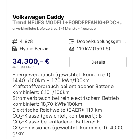
Volkswagen Caddy
Trend NEUES MODELL+FÖRDERFÄHIG+PDC+ACC+LANE ASSIST
unverbindliche Lieferzeit: ca.3-4 Monate
Neuwagen
Fahrzeugnr.
41928
Getriebe
Doppelkupplungsgetriebe (DSG)
Kraftstoff
Hybrid Benzin
Leistung
110 kW (150 PS)
34.300,– €
Details
incl. 19% MwSt.
Energieverbrauch (gewichtet, kombiniert):
14,40 l/100km + 1,70 kWh/100km
Kraftstoffverbrauch bei entladener Batterie
kombiniert:
6,10 l/100km
Stromverbrauch bei rein elektrischem Betrieb
kombiniert:
18,70 kWh/100km
Elektrische Reichweite (EAER):
119 km
CO
-Klasse (gewichtet, kombiniert):
B
2
CO
-Klasse bei entladener Batterie:
E
2
CO
-Emissionen (gewichtet, kombiniert):
40,00
2
g/km