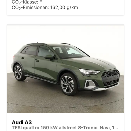
CO
-Klasse:
F
2
CO
-Emissionen:
162,00 g/km
2
Audi A3
TFSI quattro 150 kW allstreet S-Tronic, Navi, 18-Zoll, 5-J. Garantie