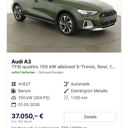
Audi A3
TFSI quattro 150 kW allstreet S-Tronic, Navi, 18-Zoll, 5-J. Garantie
sofort lieferbar
Gebrauchtwagen
Fahrzeugnr.
41837
Getriebe
Automatik
Kraftstoff
Benzin
Außenfarbe
Distriktgrün Metallic
Leistung
150 kW (204 PS)
Kilometerstand
1.100 km
01.05.2026
37.050,– €
Details
incl. 19% MwSt.