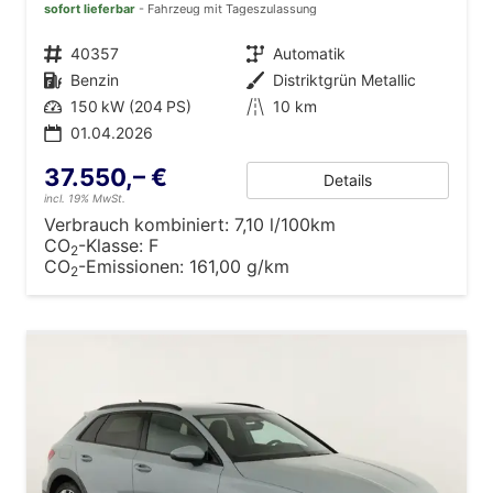
sofort lieferbar
Fahrzeug mit Tageszulassung
Fahrzeugnr.
40357
Getriebe
Automatik
Kraftstoff
Benzin
Außenfarbe
Distriktgrün Metallic
Leistung
150 kW (204 PS)
Kilometerstand
10 km
01.04.2026
37.550,– €
Details
incl. 19% MwSt.
Verbrauch kombiniert:
7,10 l/100km
CO
-Klasse:
F
2
CO
-Emissionen:
161,00 g/km
2