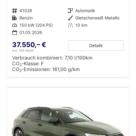
Fahrzeugnr.
41026
Getriebe
Automatik
Kraftstoff
Benzin
Außenfarbe
Gletscherweiß Metallic
Leistung
150 kW (204 PS)
Kilometerstand
10 km
01.05.2026
37.550,– €
Details
incl. 19% MwSt.
Verbrauch kombiniert:
7,10 l/100km
CO
-Klasse:
F
2
CO
-Emissionen:
161,00 g/km
2