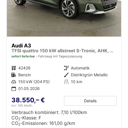
Audi A3
TFSI quattro 150 kW allstreet S-Tronic, AHK, Navi, 18-Zoll, 5-J. Garantie
sofort lieferbar
Fahrzeug mit Tageszulassung
Fahrzeugnr.
42426
Getriebe
Automatik
Kraftstoff
Benzin
Außenfarbe
Distriktgrün Metallic
Leistung
150 kW (204 PS)
Kilometerstand
10 km
01.05.2026
38.550,– €
Details
incl. 19% MwSt.
Verbrauch kombiniert:
7,10 l/100km
CO
-Klasse:
F
2
CO
-Emissionen:
161,00 g/km
2