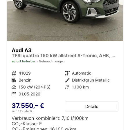
Audi A3
TFSI quattro 150 kW allstreet S-Tronic, AHK, Navi, 18-Zoll, 5-J. Garantie
sofort lieferbar
Gebrauchtwagen
Fahrzeugnr.
41029
Getriebe
Automatik
Kraftstoff
Benzin
Außenfarbe
Distriktgrün Metallic
Leistung
150 kW (204 PS)
Kilometerstand
1.100 km
01.05.2026
37.550,– €
Details
incl. 19% MwSt.
Verbrauch kombiniert:
7,10 l/100km
CO
-Klasse:
F
2
CO
-Emissionen:
161,00 g/km