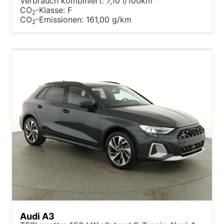
Verbrauch kombiniert:
7,10 l/100km
CO
-Klasse:
F
2
CO
-Emissionen:
161,00 g/km
2
Audi A3