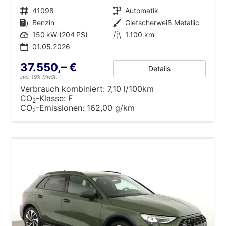
Fahrzeugnr.
41098
Getriebe
Automatik
Kraftstoff
Benzin
Außenfarbe
Gletscherweiß Metallic
Leistung
150 kW (204 PS)
Kilometerstand
1.100 km
01.05.2026
37.550,– €
Details
incl. 19% MwSt.
Verbrauch kombiniert:
7,10 l/100km
CO
-Klasse:
F
2
CO
-Emissionen:
162,00 g/km
2