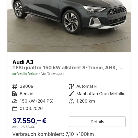
Audi A3
TFSI quattro 150 kW allstreet S-Tronic, AHK, Navi, 18-Zoll, 5-J. Garantie
sofort lieferbar
Vorführwagen
Fahrzeugnr.
39009
Getriebe
Automatik
Kraftstoff
Benzin
Außenfarbe
Manhattan Grau Metallic
Leistung
150 kW (204 PS)
Kilometerstand
1.200 km
01.03.2026
37.550,– €
Details
incl. 19% MwSt.
Verbrauch kombiniert:
7,10 l/100km