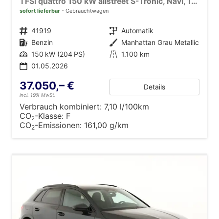
TFSI quattro 150 kW allstreet S-Tronic, Navi, 18-Zoll, 5-J. Garantie
sofort lieferbar
Gebrauchtwagen
Fahrzeugnr.
41919
Getriebe
Automatik
Kraftstoff
Benzin
Außenfarbe
Manhattan Grau Metallic
Leistung
150 kW (204 PS)
Kilometerstand
1.100 km
01.05.2026
37.050,– €
Details
incl. 19% MwSt.
Verbrauch kombiniert:
7,10 l/100km
CO
-Klasse:
F
2
CO
-Emissionen:
161,00 g/km
2