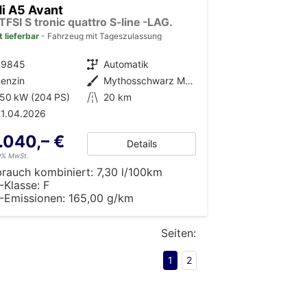
i A5 Avant
TFSI S tronic quattro S-line -LAG.
t lieferbar
Fahrzeug mit Tageszulassung
39845
Getriebe
Automatik
enzin
Außenfarbe
Mythosschwarz Metallic (0E)
50 kW (204 PS)
Kilometerstand
20 km
1.04.2026
.040,– €
Details
19% MwSt.
brauch kombiniert:
7,30 l/100km
-Klasse:
F
-Emissionen:
165,00 g/km
Seiten:
1
2