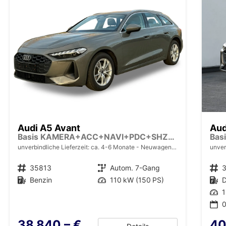
Audi A5 Avant
Aud
Basis KAMERA+ACC+NAVI+PDC+SHZ+EL. HECKKL.+17 LM
unverbindliche Lieferzeit: ca. 4-6 Monate
Neuwagen mit Tageszulassung
unver
Fahrzeugnr.
35813
Getriebe
Autom. 7-Gang
Fahrzeugnr.
Kraftstoff
Benzin
Leistung
110 kW (150 PS)
Kraftstoff
D
Leistung
1
0
38.840,– €
40