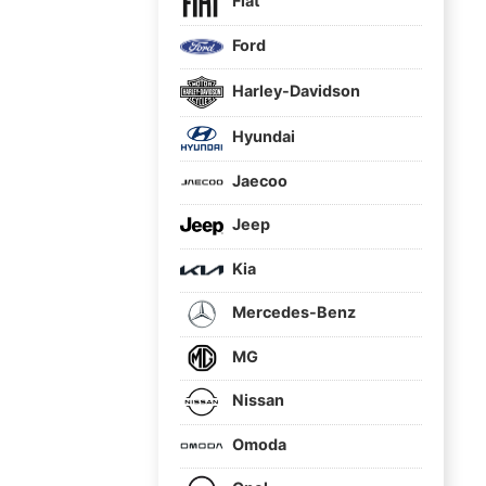
Fiat
Ford
Harley-Davidson
Hyundai
Jaecoo
Jeep
Kia
Mercedes-Benz
MG
Nissan
Omoda