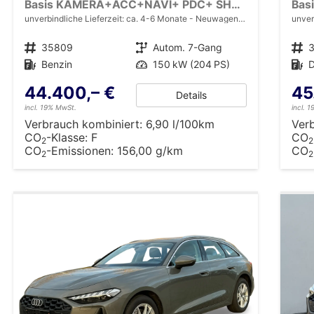
Basis KAMERA+ACC+NAVI+ PDC+ SHZ+ EL. HECKKL.+17 LM
unverbindliche Lieferzeit: ca. 4-6 Monate
Neuwagen mit Tageszulassung
unver
Fahrzeugnr.
35809
Getriebe
Autom. 7-Gang
Fahrzeugnr.
Kraftstoff
Benzin
Leistung
150 kW (204 PS)
Kraftstoff
D
44.400,– €
45
Details
incl. 19% MwSt.
incl. 
Verbrauch kombiniert:
6,90 l/100km
Ver
CO
-Klasse:
F
CO
2
2
CO
-Emissionen:
156,00 g/km
CO
2
2