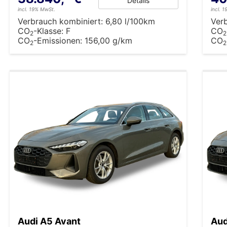
Details
incl. 19% MwSt.
incl. 
Verbrauch kombiniert:
6,80 l/100km
Ver
CO
-Klasse:
F
CO
2
2
CO
-Emissionen:
156,00 g/km
CO
2
2
Audi A5 Avant
Aud