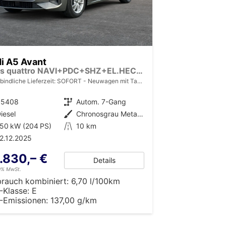
i A5 Avant
Basis quattro NAVI+PDC+SHZ+EL.HECKKL.
bindliche Lieferzeit: SOFORT
Neuwagen mit Tageszulassung
35408
Getriebe
Autom. 7-Gang
iesel
Außenfarbe
Chronosgrau Metallic
50 kW (204 PS)
Kilometerstand
10 km
2.12.2025
.830,– €
Details
19% MwSt.
brauch kombiniert:
6,70 l/100km
-Klasse:
E
-Emissionen:
137,00 g/km