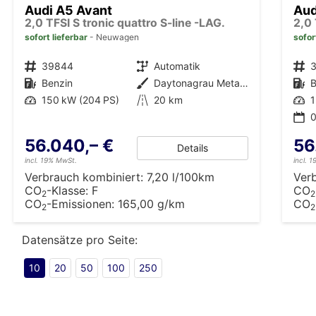
Audi A5 Avant
Aud
2,0 TFSI S tronic quattro S-line -LAG.
2,0 
sofort lieferbar
Neuwagen
sofor
Fahrzeugnr.
39844
Getriebe
Automatik
Fahrzeugnr.
Kraftstoff
Benzin
Außenfarbe
Daytonagrau Metallic (6Y)
Kraftstoff
B
Leistung
150 kW (204 PS)
Kilometerstand
20 km
Leistung
1
0
56.040,– €
56
Details
incl. 19% MwSt.
incl. 
Verbrauch kombiniert:
7,20 l/100km
Ver
CO
-Klasse:
F
CO
2
2
CO
-Emissionen:
165,00 g/km
CO
2
2
Datensätze pro Seite:
10
20
50
100
250